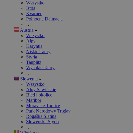
Wszystko
Istria
Kvarner
Północna Dalmacja
…
Austria
Wszystko
Alpy
Karyntia
Niskie Taury
Styria
Tauplitz
Wysokie Taury
…
Słowenia
Wszystko
Alpy Sawińskie
Bled i okolice
Maribor
Moravske Toplice
Park Narodowy Triglav
Rogaška Slatina
Słoweńska Styria
…
Włochy