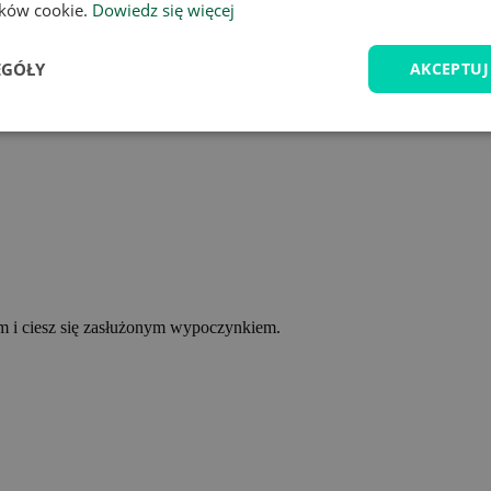
lików cookie.
Dowiedz się więcej
EGÓŁY
AKCEPTUJ
ym i ciesz się zasłużonym wypoczynkiem.