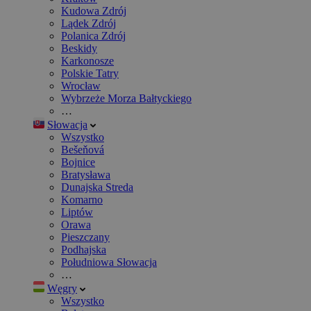
Kudowa Zdrój
Lądek Zdrój
Polanica Zdrój
Beskidy
Karkonosze
Polskie Tatry
Wrocław
Wybrzeże Morza Bałtyckiego
…
Słowacja
Wszystko
Bešeňová
Bojnice
Bratysława
Dunajska Streda
Komarno
Liptów
Orawa
Pieszczany
Podhajska
Południowa Słowacja
…
Węgry
Wszystko