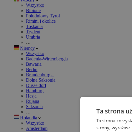
Wszystko
Bibione
Południowy Tyrol
Rimini i okolice
Toskania
Trydent
Umbria
…
Niemcy
Wszystko
Badenia-Wirtembergia
Bawaria
Berlin
Brandenburgia
Dolna Saksonia
Düsseldorf
Hamburg
Hesja
Rujana
Saksonia
Ta strona u
…
Holandia
Ta strona korzyst
Wszystko
strony, wyrażasz
Amsterdam