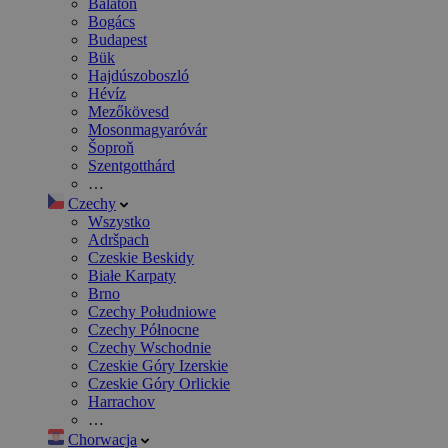
Balaton
Bogács
Budapest
Bük
Hajdúszoboszló
Hévíz
Mezőkövesd
Mosonmagyaróvár
Šoproň
Szentgotthárd
…
Czechy
Wszystko
Adršpach
Czeskie Beskidy
Białe Karpaty
Brno
Czechy Południowe
Czechy Północne
Czechy Wschodnie
Czeskie Góry Izerskie
Czeskie Góry Orlickie
Harrachov
…
Chorwacja