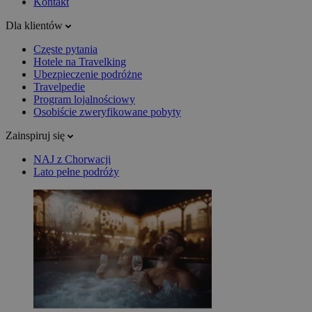
Kontakt
Dla klientów
Częste pytania
Hotele na Travelking
Ubezpieczenie podróżne
Travelpedie
Program lojalnościowy
Osobiście zweryfikowane pobyty
Zainspiruj się
NAJ z Chorwacji
Lato pełne podróży