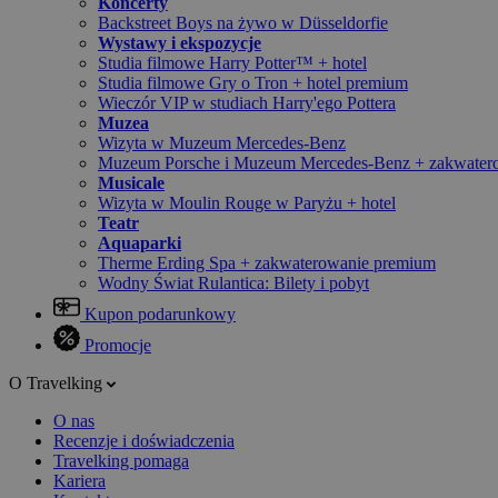
Koncerty
Backstreet Boys na żywo w Düsseldorfie
Wystawy i ekspozycje
Studia filmowe Harry Potter™ + hotel
Studia filmowe Gry o Tron + hotel premium
Wieczór VIP w studiach Harry'ego Pottera
Muzea
Wizyta w Muzeum Mercedes-Benz
Muzeum Porsche i Muzeum Mercedes-Benz + zakwater
Musicale
Wizyta w Moulin Rouge w Paryżu + hotel
Teatr
Aquaparki
Therme Erding Spa + zakwaterowanie premium
Wodny Świat Rulantica: Bilety i pobyt
Kupon podarunkowy
Promocje
O Travelking
O nas
Recenzje i doświadczenia
Travelking pomaga
Kariera