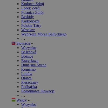
Kudowa Zdrój
Lądek Zdrój
Polanica Zdrój
Beskidy
Karkonosze
Polskie Tatry
Wrocław
Wybrzeże Morza Bałtyckiego
…
Słowacja
Wszystko
Bešeňová
Bojnice
Bratysława
Dunajska Streda
Komarno
Liptów
Orawa
Pieszczany
Podhajska
Południowa Słowacja
…
Węgry
Wszystko