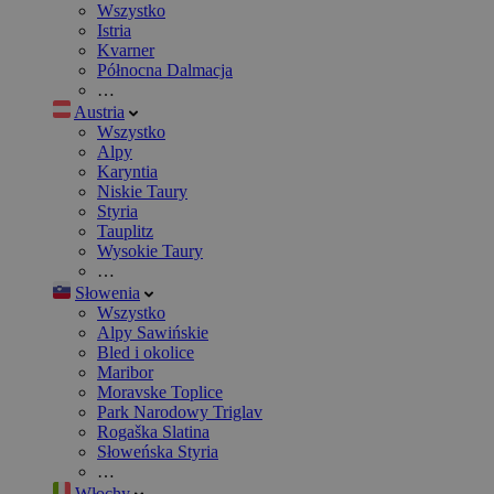
Wszystko
Istria
Kvarner
Północna Dalmacja
…
Austria
Wszystko
Alpy
Karyntia
Niskie Taury
Styria
Tauplitz
Wysokie Taury
…
Słowenia
Wszystko
Alpy Sawińskie
Bled i okolice
Maribor
Moravske Toplice
Park Narodowy Triglav
Rogaška Slatina
Słoweńska Styria
…
Włochy