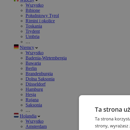
Wszystko
Bibione
Południowy Tyrol
Rimini i okolice
Toskania
Trydent
Umbria
…
Niemcy
Wszystko
Badenia-Wirtembergia
Bawaria
Berlin
Brandenburgia
Dolna Saksonia
Düsseldorf
Hamburg
Hesja
Rujana
Saksonia
Ta strona u
…
Holandia
Ta strona korzyst
Wszystko
strony, wyrażasz
Amsterdam