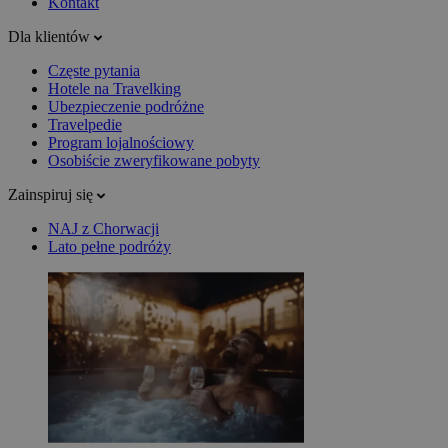
Kontakt
Dla klientów
Częste pytania
Hotele na Travelking
Ubezpieczenie podróżne
Travelpedie
Program lojalnościowy
Osobiście zweryfikowane pobyty
Zainspiruj się
NAJ z Chorwacji
Lato pełne podróży