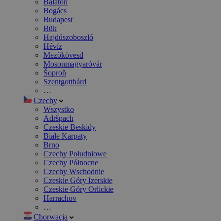
Balaton
Bogács
Budapest
Bük
Hajdúszoboszló
Hévíz
Mezőkövesd
Mosonmagyaróvár
Šoproň
Szentgotthárd
…
Czechy
Wszystko
Adršpach
Czeskie Beskidy
Białe Karpaty
Brno
Czechy Południowe
Czechy Północne
Czechy Wschodnie
Czeskie Góry Izerskie
Czeskie Góry Orlickie
Harrachov
…
Chorwacja