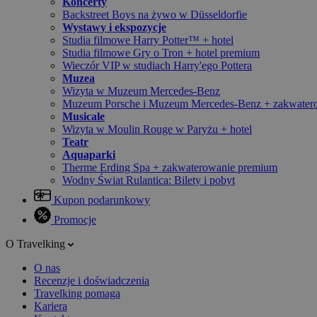
Koncerty
Backstreet Boys na żywo w Düsseldorfie
Wystawy i ekspozycje
Studia filmowe Harry Potter™ + hotel
Studia filmowe Gry o Tron + hotel premium
Wieczór VIP w studiach Harry'ego Pottera
Muzea
Wizyta w Muzeum Mercedes-Benz
Muzeum Porsche i Muzeum Mercedes-Benz + zakwater
Musicale
Wizyta w Moulin Rouge w Paryżu + hotel
Teatr
Aquaparki
Therme Erding Spa + zakwaterowanie premium
Wodny Świat Rulantica: Bilety i pobyt
Kupon podarunkowy
Promocje
O Travelking
O nas
Recenzje i doświadczenia
Travelking pomaga
Kariera