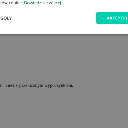
lików cookie.
Dowiedz się więcej
EGÓŁY
AKCEPTUJ
ym i ciesz się zasłużonym wypoczynkiem.