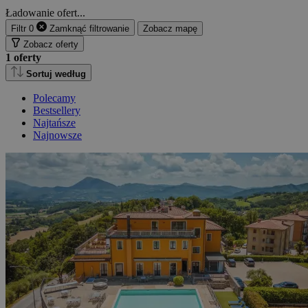
Ładowanie ofert...
Filtr
0
Zamknąć
filtrowanie
Zobacz mapę
Zobacz oferty
1
oferty
Sortuj według
Polecamy
Bestsellery
Najtańsze
Najnowsze