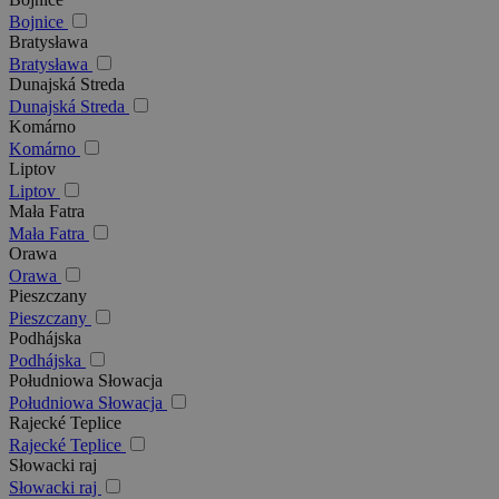
Bojnice
Bratysława
Bratysława
Dunajská Streda
Dunajská Streda
Komárno
Komárno
Liptov
Liptov
Mała Fatra
Mała Fatra
Orawa
Orawa
Pieszczany
Pieszczany
Podhájska
Podhájska
Południowa Słowacja
Południowa Słowacja
Rajecké Teplice
Rajecké Teplice
Słowacki raj
Słowacki raj