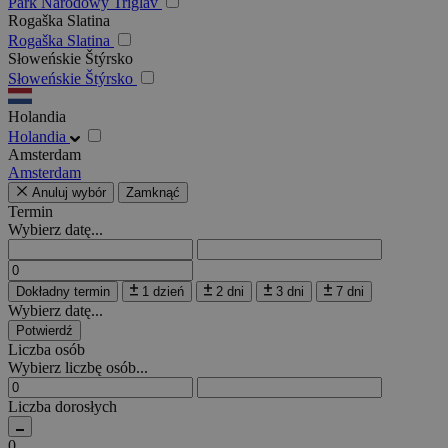
Park Narodowy Triglav
Rogaška Slatina
Rogaška Slatina
Słoweńskie Štýrsko
Słoweńskie Štýrsko
Holandia
Holandia
Amsterdam
Amsterdam
Anuluj wybór
Zamknąć
Termin
Wybierz datę...
Dokładny termin
1 dzień
2 dni
3 dni
7 dni
Wybierz datę...
Potwierdź
Liczba osób
Wybierz liczbę osób...
Liczba dorosłych
0