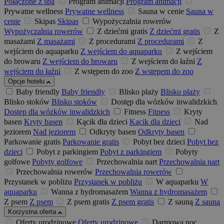
Połączone z spa
Program animacji
Program animacji
Prywatne wellness
Prywatne wellness
Sauna w cenie
Sauna w
cenie
Skipas
Skipas
Wypożyczalnia rowerów
Wypożyczalnia rowerów
Z dziećmi gratis
Z dziećmi gratis
Z
masażami
Z masażami
Z procedurami
Z procedurami
Z
wejściem do aquaparku
Z wejściem do aquaparku
Z wejściem
do browaru
Z wejściem do browaru
Z wejściem do łaźni
Z
wejściem do łaźni
Z wstępem do zoo
Z wstępem do zoo
Opcje hotelu
Baby friendly
Baby friendly
Blisko plaży
Blisko plaży
Blisko stoków
Blisko stoków
Dostęp dla wózków inwalidzkich
Dostęp dla wózków inwalidzkich
Fitness
Fitness
Kryty
basen
Kryty basen
Kącik dla dzieci
Kącik dla dzieci
Nad
jeziorem
Nad jeziorem
Odkryty basen
Odkryty basen
Parkowanie gratis
Parkowanie gratis
Pobyt bez dzieci
Pobyt bez
dzieci
Pobyt z parkingiem
Pobyt z parkingiem
Pobyty
golfowe
Pobyty golfowe
Przechowalnia nart
Przechowalnia nart
Przechowalnia rowerów
Przechowalnia rowerów
Przystanek w pobliżu
Przystanek w pobliżu
W aquaparku
W
aquaparku
Wanna z hydromasażem
Wanna z hydromasażem
Z psem
Z psem
Z psem gratis
Z psem gratis
Z sauną
Z sauną
Korzystna oferta
Oferty urodzinowe
Oferty urodzinowe
Darmowa noc