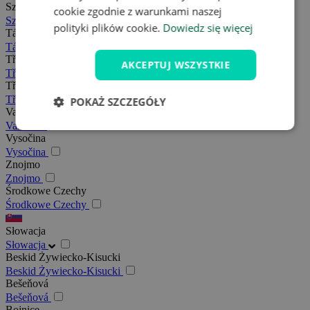
Szumawa
cookie zgodnie z warunkami naszej
Szumawa
polityki plików cookie.
Dowiedz się więcej
Tábor
Tábor
Třeboňsko
AKCEPTUJ WSZYSTKIE
Třeboňsko
Třebíč
Třebíč
POKAŻ SZCZEGÓŁY
Valašsko
Valašsko
Vysočina
Vysočina
Znojmo
Znojmo
Środkowe Czechy
Środkowe Czechy
Słowacja
Słowacja
Beskid Żywiecko-Kisucki
Beskid Żywiecko-Kisucki
Bešeňová
Bešeňová
Bojnice