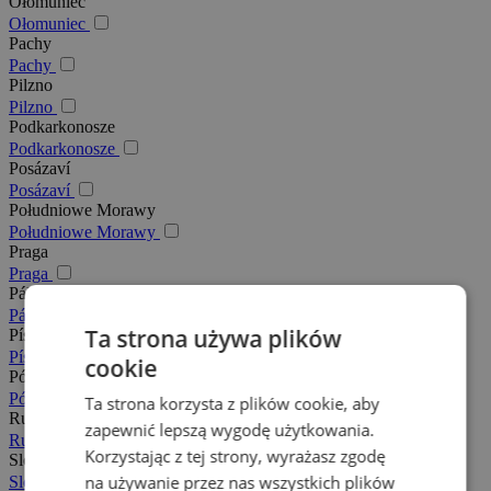
Ołomuniec
Ołomuniec
Pachy
Pachy
Pilzno
Pilzno
Podkarkonosze
Podkarkonosze
Posázaví
Posázaví
Południowe Morawy
Południowe Morawy
Praga
Praga
Pálava
Pálava
Ta strona używa plików
Písek
Písek
cookie
Północne Morawy
Północne Morawy
Ta strona korzysta z plików cookie, aby
Rudawy
zapewnić lepszą wygodę użytkowania.
Rudawy
Korzystając z tej strony, wyrażasz zgodę
Slovácko
na używanie przez nas wszystkich plików
Slovácko