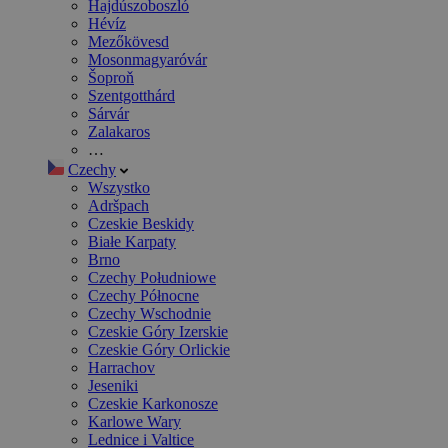
Hajdúszoboszló
Hévíz
Mezőkövesd
Mosonmagyaróvár
Šoproň
Szentgotthárd
Sárvár
Zalakaros
…
Czechy
Wszystko
Adršpach
Czeskie Beskidy
Białe Karpaty
Brno
Czechy Południowe
Czechy Północne
Czechy Wschodnie
Czeskie Góry Izerskie
Czeskie Góry Orlickie
Harrachov
Jeseniki
Czeskie Karkonosze
Karlowe Wary
Lednice i Valtice