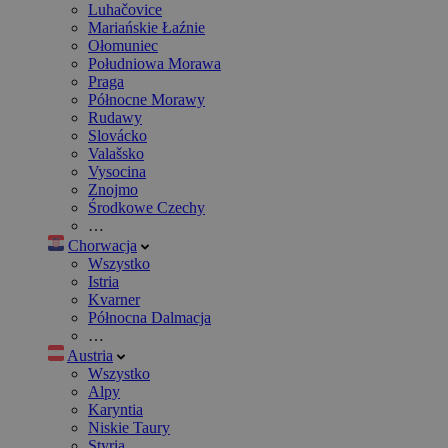
Luhačovice
Mariańskie Łaźnie
Ołomuniec
Południowa Morawa
Praga
Północne Morawy
Rudawy
Slovácko
Valašsko
Vysocina
Znojmo
Środkowe Czechy
…
Chorwacja
Wszystko
Istria
Kvarner
Północna Dalmacja
…
Austria
Wszystko
Alpy
Karyntia
Niskie Taury
Styria