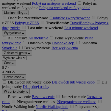
następny weekend
Pobyt na następny weekend
Pobyt na
weekend za 3 tygodnie
Pobyt na weekend za 3 tygodnie
Ulubione filtry
Osobiście zweryfikowane
Osobiście zweryfikowane
Pobyty
z ZFŚS
Pobyty z ZFŚS
TravelBomby
TravelBomby - Pobyty z
dużą zniżką
Last minute weekend
Last minute weekend
Wyżywienie
All inclusive
All inclusive
Pełne wyżywienie
Pełne
wyżywienie
Obiadokolacja
Obiadokolacja
Śniadania
Śniadania
Bez wyżywienia
Bez wyżywienia
Z dziećmi gratis
Cena
0
Zł
4 200
Zł
Liczba osób
Dla dwóch lub więcej osób
Dla dwóch lub więcej osób
Dla
jednej osoby
Dla jednej osoby
W cenie oferty
Basen w cenie
Basen w cenie
Jacuzzi w cenie
Jacuzzi w
cenie
Nieograniczone wellness
Nieograniczone wellness
Nordic Walking hole
Nordic Walking hole
Połączone z spa