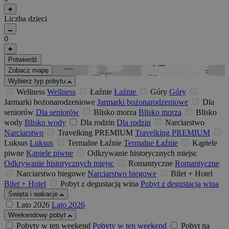
Liczba dzieci
0
Potwierdź
Zobacz mapę
Wybierz typ pobytu
Wellness
Wellness
Łaźnie
Łaźnie
Góry
Góry
Jarmarki bożonarodzeniowe
Jarmarki bożonarodzeniowe
Dla
seniorów
Dla seniorów
Blisko morza
Blisko morza
Blisko
wody
Blisko wody
Dla rodzin
Dla rodzin
Narciarstwo
Narciarstwo
Travelking PREMIUM
Travelking PREMIUM
Luksus
Luksus
Termalne Łaźnie
Termalne Łaźnie
Kąpiele
piwne
Kąpiele piwne
Odkrywanie historycznych miejsc
Odkrywanie historycznych miejsc
Romantyczne
Romantyczne
Narciarstwo biegowe
Narciarstwo biegowe
Bilet + Hotel
Bilet + Hotel
Pobyt z degustacją wina
Pobyt z degustacją wina
Święta i wakacje
Lato 2026
Lato 2026
Weekendowy pobyt
Pobyty w ten weekend
Pobyty w ten weekend
Pobyt na