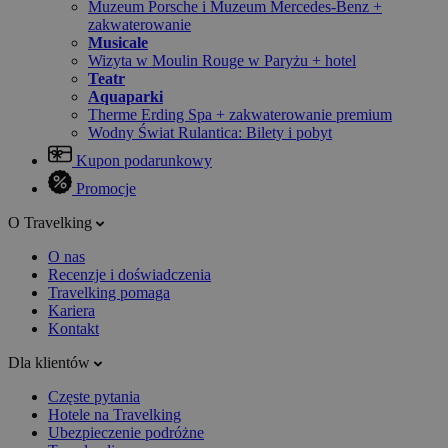
Muzeum Porsche i Muzeum Mercedes-Benz +
zakwaterowanie
Musicale
Wizyta w Moulin Rouge w Paryżu + hotel
Teatr
Aquaparki
Therme Erding Spa + zakwaterowanie premium
Wodny Świat Rulantica: Bilety i pobyt
Kupon podarunkowy
Promocje
O Travelking
O nas
Recenzje i doświadczenia
Travelking pomaga
Kariera
Kontakt
Dla klientów
Częste pytania
Hotele na Travelking
Ubezpieczenie podróżne