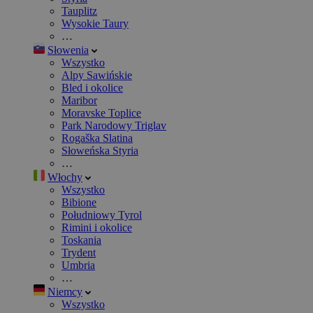
Tauplitz
Wysokie Taury
…
Słowenia
Wszystko
Alpy Sawińskie
Bled i okolice
Maribor
Moravske Toplice
Park Narodowy Triglav
Rogaška Slatina
Słoweńska Styria
…
Włochy
Wszystko
Bibione
Południowy Tyrol
Rimini i okolice
Toskania
Trydent
Umbria
…
Niemcy
Wszystko