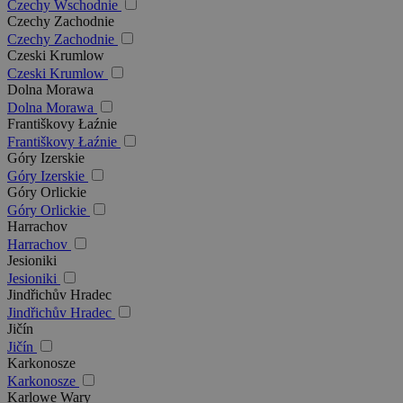
Czechy Wschodnie
Czechy Zachodnie
Czechy Zachodnie
Czeski Krumlow
Czeski Krumlow
Dolna Morawa
Dolna Morawa
Františkovy Łaźnie
Františkovy Łaźnie
Góry Izerskie
Góry Izerskie
Góry Orlickie
Góry Orlickie
Harrachov
Harrachov
Jesioniki
Jesioniki
Jindřichův Hradec
Jindřichův Hradec
Jičín
Jičín
Karkonosze
Karkonosze
Karlowe Wary