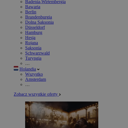
Badenia-Wirtembergia
Bawaria
Berlin
Brandenburgia
Dolna Saksonia
Düsseldorf
Hamburg
Hesja
Rujana
Saksonia
Schwarzwald
Turyngia
…
Holandia
Wszystko
Amsterdam
…
Zobacz wszystkie oferty