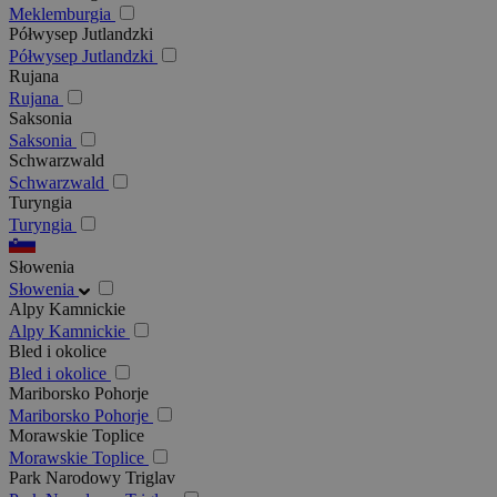
Meklemburgia
Półwysep Jutlandzki
Półwysep Jutlandzki
Rujana
Rujana
Saksonia
Saksonia
Schwarzwald
Schwarzwald
Turyngia
Turyngia
Słowenia
Słowenia
Alpy Kamnickie
Alpy Kamnickie
Bled i okolice
Bled i okolice
Mariborsko Pohorje
Mariborsko Pohorje
Morawskie Toplice
Morawskie Toplice
Park Narodowy Triglav