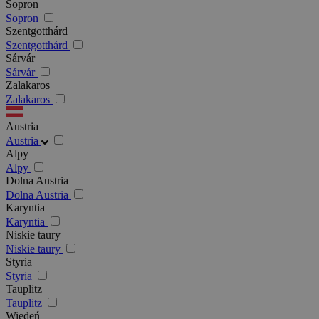
Sopron
Sopron
Szentgotthárd
Szentgotthárd
Sárvár
Sárvár
Zalakaros
Zalakaros
Austria
Austria
Alpy
Alpy
Dolna Austria
Dolna Austria
Karyntia
Karyntia
Niskie taury
Niskie taury
Styria
Styria
Tauplitz
Tauplitz
Wiedeń