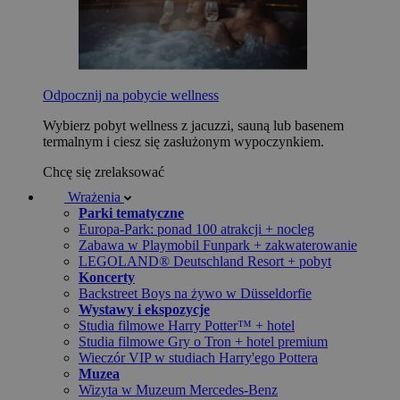
Odpocznij na pobycie wellness
Wybierz pobyt wellness z jacuzzi, sauną lub basenem
termalnym i ciesz się zasłużonym wypoczynkiem.
Chcę się zrelaksować
Wrażenia
Parki tematyczne
Europa-Park: ponad 100 atrakcji + nocleg
Zabawa w Playmobil Funpark + zakwaterowanie
LEGOLAND® Deutschland Resort + pobyt
Koncerty
Backstreet Boys na żywo w Düsseldorfie
Wystawy i ekspozycje
Studia filmowe Harry Potter™ + hotel
Studia filmowe Gry o Tron + hotel premium
Wieczór VIP w studiach Harry'ego Pottera
Muzea
Wizyta w Muzeum Mercedes-Benz