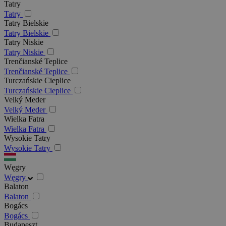
Tatry
Tatry
Tatry Bielskie
Tatry Bielskie
Tatry Niskie
Tatry Niskie
Trenčianské Teplice
Trenčianské Teplice
Turczańskie Cieplice
Turczańskie Cieplice
Velký Meder
Velký Meder
Wielka Fatra
Wielka Fatra
Wysokie Tatry
Wysokie Tatry
Węgry
Węgry
Balaton
Balaton
Bogács
Bogács
Budapeszt