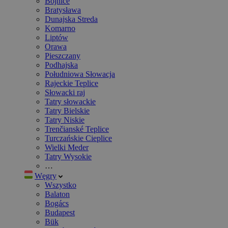
Bojnice
Bratysława
Dunajska Streda
Komarno
Liptów
Orawa
Pieszczany
Podhajska
Południowa Słowacja
Rajeckie Teplice
Słowacki raj
Tatry słowackie
Tatry Bielskie
Tatry Niskie
Trenčianské Teplice
Turczańskie Cieplice
Wielki Meder
Tatry Wysokie
…
Węgry
Wszystko
Balaton
Bogács
Budapest
Bük