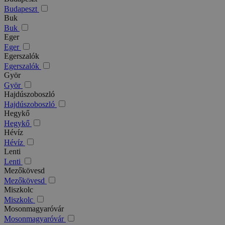
Budapeszt
Buk
Buk
Eger
Eger
Egerszalók
Egerszalók
Györ
Györ
Hajdúszoboszló
Hajdúszoboszló
Hegykő
Hegykő
Hévíz
Hévíz
Lenti
Lenti
Mezőkövesd
Mezőkövesd
Miszkolc
Miszkolc
Mosonmagyaróvár
Mosonmagyaróvár