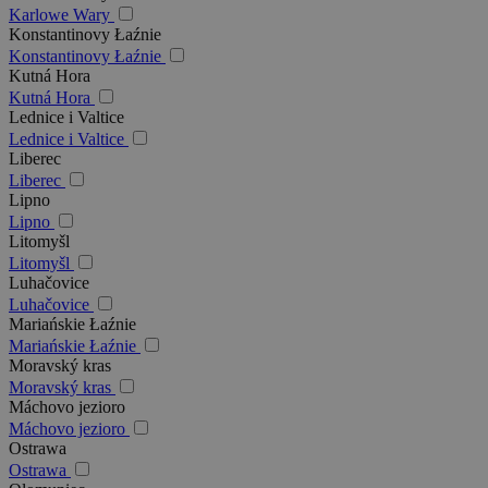
Karlowe Wary
Konstantinovy Łaźnie
Konstantinovy Łaźnie
Kutná Hora
Kutná Hora
Lednice i Valtice
Lednice i Valtice
Liberec
Liberec
Lipno
Lipno
Litomyšl
Litomyšl
Luhačovice
Luhačovice
Mariańskie Łaźnie
Mariańskie Łaźnie
Moravský kras
Moravský kras
Máchovo jezioro
Máchovo jezioro
Ostrawa
Ostrawa