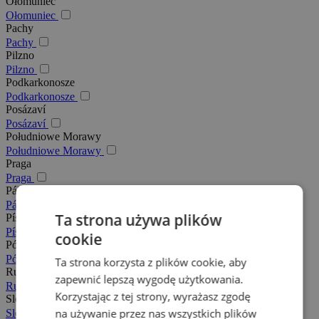
Ołomuniec
Ołomuniec
Pachy
Pachy
Pilzno
Pilzno
Podkarkonosze
Podkarkonosze
Posázaví
Posázaví
Południowe Morawy
Południowe Morawy
Praga
Praga
Pálava
Pálava
Ta strona używa plików
Písek
Písek
cookie
Północne Morawy
Północne Morawy
Ta strona korzysta z plików cookie, aby
Rudawy
zapewnić lepszą wygodę użytkowania.
Rudawy
Korzystając z tej strony, wyrażasz zgodę
Slovácko
na używanie przez nas wszystkich plików
Slovácko