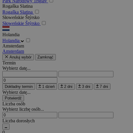
Park Narodowy Triglav
Rogaška Slatina
Rogaška Slatina
Słoweńskie Štýrsko
Słoweńskie Štýrsko
Holandia
Holandia
Amsterdam
Amsterdam
Anuluj wybór
Zamknąć
Termin
Wybierz datę...
Dokładny termin
1 dzień
2 dni
3 dni
7 dni
Wybierz datę...
Potwierdź
Liczba osób
Wybierz liczbę osób...
Liczba dorosłych
0