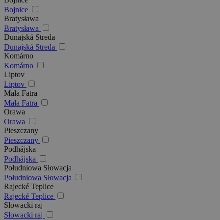
Bojnice
Bratysława
Bratysława
Dunajská Streda
Dunajská Streda
Komárno
Komárno
Liptov
Liptov
Mała Fatra
Mała Fatra
Orawa
Orawa
Pieszczany
Pieszczany
Podhájska
Podhájska
Południowa Słowacja
Południowa Słowacja
Rajecké Teplice
Rajecké Teplice
Słowacki raj
Słowacki raj