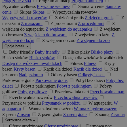
Połączone z spa
Program animacji
Program animacji
Prywatne wellness
Prywatne wellness
Sauna w cenie
Sauna w
cenie
Skipas
Skipas
Wypożyczalnia rowerów
Wypożyczalnia rowerów
Z dziećmi gratis
Z dziećmi gratis
Z
masażami
Z masażami
Z procedurami
Z procedurami
Z
wejściem do aquaparku
Z wejściem do aquaparku
Z wejściem
do browaru
Z wejściem do browaru
Z wejściem do łaźni
Z
wejściem do łaźni
Z wstępem do zoo
Z wstępem do zoo
Opcje hotelu
Baby friendly
Baby friendly
Blisko plaży
Blisko plaży
Blisko stoków
Blisko stoków
Dostęp dla wózków inwalidzkich
Dostęp dla wózków inwalidzkich
Fitness
Fitness
Kryty
basen
Kryty basen
Kącik dla dzieci
Kącik dla dzieci
Nad
jeziorem
Nad jeziorem
Odkryty basen
Odkryty basen
Parkowanie gratis
Parkowanie gratis
Pobyt bez dzieci
Pobyt bez
dzieci
Pobyt z parkingiem
Pobyt z parkingiem
Pobyty
golfowe
Pobyty golfowe
Przechowalnia nart
Przechowalnia nart
Przechowalnia rowerów
Przechowalnia rowerów
Przystanek w pobliżu
Przystanek w pobliżu
W aquaparku
W
aquaparku
Wanna z hydromasażem
Wanna z hydromasażem
Z psem
Z psem
Z psem gratis
Z psem gratis
Z sauną
Z sauną
Korzystna oferta
Oferty urodzinowe
Oferty urodzinowe
Darmowa noc