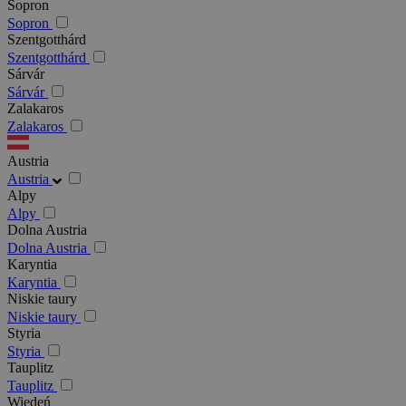
Sopron
Sopron
Szentgotthárd
Szentgotthárd
Sárvár
Sárvár
Zalakaros
Zalakaros
Austria
Austria
Alpy
Alpy
Dolna Austria
Dolna Austria
Karyntia
Karyntia
Niskie taury
Niskie taury
Styria
Styria
Tauplitz
Tauplitz
Wiedeń