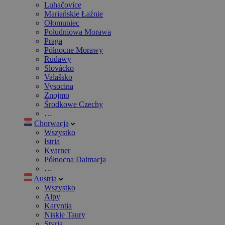
Luhačovice
Mariańskie Łaźnie
Ołomuniec
Południowa Morawa
Praga
Północne Morawy
Rudawy
Slovácko
Valašsko
Vysocina
Znojmo
Środkowe Czechy
…
Chorwacja
Wszystko
Istria
Kvarner
Północna Dalmacja
…
Austria
Wszystko
Alpy
Karyntia
Niskie Taury
Styria