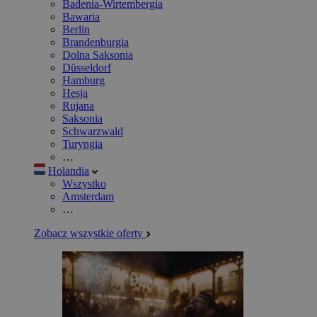
Badenia-Wirtembergia
Bawaria
Berlin
Brandenburgia
Dolna Saksonia
Düsseldorf
Hamburg
Hesja
Rujana
Saksonia
Schwarzwald
Turyngia
…
Holandia
Wszystko
Amsterdam
…
Zobacz wszystkie oferty