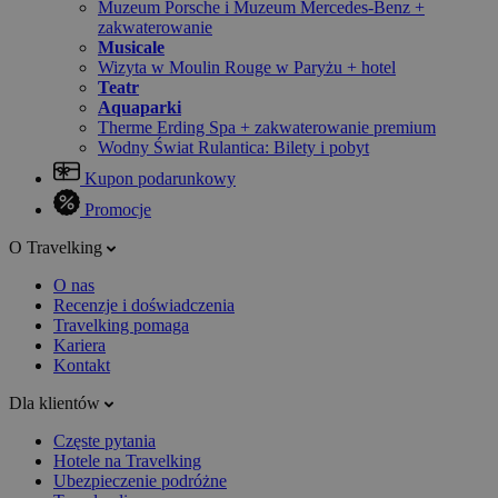
Muzeum Porsche i Muzeum Mercedes-Benz +
zakwaterowanie
Musicale
Wizyta w Moulin Rouge w Paryżu + hotel
Teatr
Aquaparki
Therme Erding Spa + zakwaterowanie premium
Wodny Świat Rulantica: Bilety i pobyt
Kupon podarunkowy
Promocje
O Travelking
O nas
Recenzje i doświadczenia
Travelking pomaga
Kariera
Kontakt
Dla klientów
Częste pytania
Hotele na Travelking
Ubezpieczenie podróżne