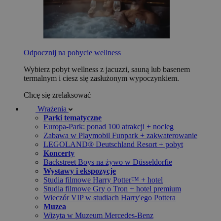
Odpocznij na pobycie wellness
Wybierz pobyt wellness z jacuzzi, sauną lub basenem
termalnym i ciesz się zasłużonym wypoczynkiem.
Chcę się zrelaksować
Wrażenia
Parki tematyczne
Europa-Park: ponad 100 atrakcji + nocleg
Zabawa w Playmobil Funpark + zakwaterowanie
LEGOLAND® Deutschland Resort + pobyt
Koncerty
Backstreet Boys na żywo w Düsseldorfie
Wystawy i ekspozycje
Studia filmowe Harry Potter™ + hotel
Studia filmowe Gry o Tron + hotel premium
Wieczór VIP w studiach Harry'ego Pottera
Muzea
Wizyta w Muzeum Mercedes-Benz