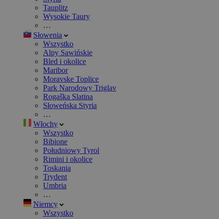
Tauplitz
Wysokie Taury
…
Słowenia
Wszystko
Alpy Sawińskie
Bled i okolice
Maribor
Moravske Toplice
Park Narodowy Triglav
Rogaška Slatina
Słoweńska Styria
…
Włochy
Wszystko
Bibione
Południowy Tyrol
Rimini i okolice
Toskania
Trydent
Umbria
…
Niemcy
Wszystko