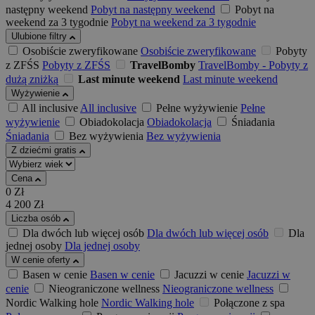
następny weekend
Pobyt na następny weekend
Pobyt na
weekend za 3 tygodnie
Pobyt na weekend za 3 tygodnie
Ulubione filtry
Osobiście zweryfikowane
Osobiście zweryfikowane
Pobyty
z ZFŚS
Pobyty z ZFŚS
TravelBomby
TravelBomby - Pobyty z
dużą zniżką
Last minute weekend
Last minute weekend
Wyżywienie
All inclusive
All inclusive
Pełne wyżywienie
Pełne
wyżywienie
Obiadokolacja
Obiadokolacja
Śniadania
Śniadania
Bez wyżywienia
Bez wyżywienia
Z dziećmi gratis
Cena
0
Zł
4 200
Zł
Liczba osób
Dla dwóch lub więcej osób
Dla dwóch lub więcej osób
Dla
jednej osoby
Dla jednej osoby
W cenie oferty
Basen w cenie
Basen w cenie
Jacuzzi w cenie
Jacuzzi w
cenie
Nieograniczone wellness
Nieograniczone wellness
Nordic Walking hole
Nordic Walking hole
Połączone z spa