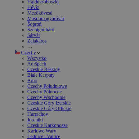
Hajdúszoboszló
Hévíz
Mezőkövesd
Mosonmagyaróvár
Šoproň
Szentgotthárd
Sárvár
Zalakaros
…
Czechy
Wszystko
Adršpach
Czeskie Beskidy
Białe Karpaty
Brno
Czechy Południowe
Czechy Północne
Czechy Wschodnie
Czeskie Góry Izerskie
Czeskie Góry Orlickie
Harrachov
Jeseniki
Czeskie Karkonosze
Karlowe Wary
Lednice i Valtice