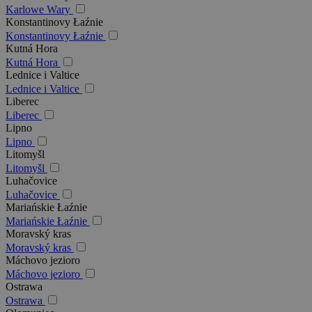
Karlowe Wary
Konstantinovy Łaźnie
Konstantinovy Łaźnie
Kutná Hora
Kutná Hora
Lednice i Valtice
Lednice i Valtice
Liberec
Liberec
Lipno
Lipno
Litomyšl
Litomyšl
Luhačovice
Luhačovice
Mariańskie Łaźnie
Mariańskie Łaźnie
Moravský kras
Moravský kras
Máchovo jezioro
Máchovo jezioro
Ostrawa
Ostrawa