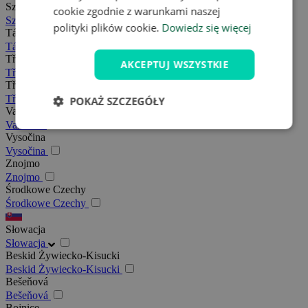
Szumawa
cookie zgodnie z warunkami naszej
Szumawa
polityki plików cookie.
Dowiedz się więcej
Tábor
Tábor
Třeboňsko
AKCEPTUJ WSZYSTKIE
Třeboňsko
Třebíč
Třebíč
POKAŻ SZCZEGÓŁY
Valašsko
Valašsko
Vysočina
Vysočina
Znojmo
Znojmo
Środkowe Czechy
Środkowe Czechy
Słowacja
Słowacja
Beskid Żywiecko-Kisucki
Beskid Żywiecko-Kisucki
Bešeňová
Bešeňová
Bojnice