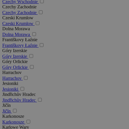
Czechy Wschodnie
Czechy Zachodnie
Czechy Zachodnie
Czeski Krumlow
Czeski Krumlow
Dolna Morawa
Dolna Morawa
Františkovy Łaźnie
Františkovy Łaźnie
Góry Izerskie
Góry Izerskie
Góry Orlickie
Góry Orlickie
Harrachov
Harrachov
Jesioniki
Jesioniki
Jindřichův Hradec
Jindřichův Hradec
Jičín
Jičín
Karkonosze
Karkonosze
Karlowe Wary