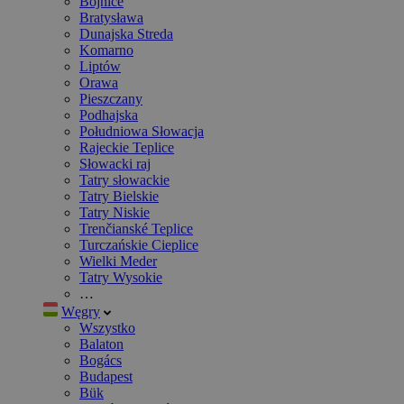
Bojnice
Bratysława
Dunajska Streda
Komarno
Liptów
Orawa
Pieszczany
Podhajska
Południowa Słowacja
Rajeckie Teplice
Słowacki raj
Tatry słowackie
Tatry Bielskie
Tatry Niskie
Trenčianské Teplice
Turczańskie Cieplice
Wielki Meder
Tatry Wysokie
…
Węgry
Wszystko
Balaton
Bogács
Budapest
Bük