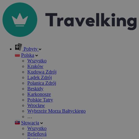
Pobyty
Polska
Wszystko
Kraków
Kudowa Zdrój
Lądek Zdrój
Polanica Zdrój
Beskidy
Karkonosze
Polskie Tatry
Wrocław
Wybrzeże Morza Bałtyckiego
…
Słowacja
Wszystko
Bešeňová