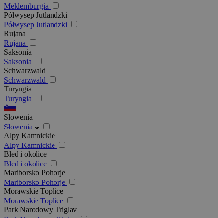
Meklemburgia
Półwysep Jutlandzki
Półwysep Jutlandzki
Rujana
Rujana
Saksonia
Saksonia
Schwarzwald
Schwarzwald
Turyngia
Turyngia
Słowenia
Słowenia
Alpy Kamnickie
Alpy Kamnickie
Bled i okolice
Bled i okolice
Mariborsko Pohorje
Mariborsko Pohorje
Morawskie Toplice
Morawskie Toplice
Park Narodowy Triglav