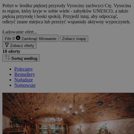
Pobyt w środku pięknej przyrody Vysociny zachwyci Cię. Vysocina
to region, który kryje w sobie wiele - zabytków UNESCO, a także
piękną przyrodę i boski spokój. Przyjedź tutaj, aby odpocząć,
odkryć znane miejsca lub przeżyć wspaniały aktywny wypoczynek.
Ładowanie ofert...
Filtr
0
Zamknąć
filtrowanie
Zobacz mapę
Zobacz oferty
10
oferty
Sortuj według
Polecamy
Bestsellery
Najtańsze
Najnowsze