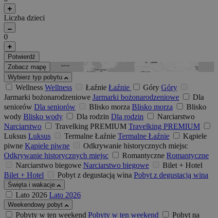
Liczba dzieci
0
Potwierdź
Zobacz mapę
Wybierz typ pobytu
Wellness
Wellness
Łaźnie
Łaźnie
Góry
Góry
Jarmarki bożonarodzeniowe
Jarmarki bożonarodzeniowe
Dla
seniorów
Dla seniorów
Blisko morza
Blisko morza
Blisko
wody
Blisko wody
Dla rodzin
Dla rodzin
Narciarstwo
Narciarstwo
Travelking PREMIUM
Travelking PREMIUM
Luksus
Luksus
Termalne Łaźnie
Termalne Łaźnie
Kąpiele
piwne
Kąpiele piwne
Odkrywanie historycznych miejsc
Odkrywanie historycznych miejsc
Romantyczne
Romantyczne
Narciarstwo biegowe
Narciarstwo biegowe
Bilet + Hotel
Bilet + Hotel
Pobyt z degustacją wina
Pobyt z degustacją wina
Święta i wakacje
Lato 2026
Lato 2026
Weekendowy pobyt
Pobyty w ten weekend
Pobyty w ten weekend
Pobyt na