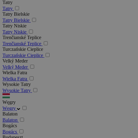
Tatry
Tatry
Tatry Bielskie
Tatry Bielskie
Tatry Niskie
Tatry Niskie
Trenčianské Teplice
Trenčianské Teplice
Turczańskie Cieplice
Turczańskie Cieplice
Velký Meder
Velký Meder
Wielka Fatra
Wielka Fatra
Wysokie Tatry
Wysokie Tatry
Węgry
Węgry
Balaton
Balaton
Bogács
Bogács
Budapeszt