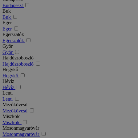
Budapeszt
Buk
Buk
Eger
Eger
Egerszalók
Egerszalók
Györ
Györ
Hajdúszoboszló
Hajdúszoboszló
Hegykő
Hegykő
Hévíz
Hévíz
Lenti
Lenti
Mezőkövesd
Mezőkövesd
Miszkolc
Miszkolc
Mosonmagyaróvár
Mosonmagyaróvár