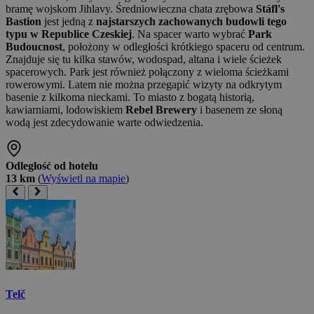
bramę wojskom Jihlavy. Średniowieczna chata zrębowa
Stáfl's
Bastion
jest jedną z
najstarszych zachowanych budowli tego
typu w Republice Czeskiej
. Na spacer warto wybrać
Park
Budoucnost
, położony w odległości krótkiego spaceru od centrum.
Znajduje się tu kilka stawów, wodospad, altana i wiele ścieżek
spacerowych. Park jest również połączony z wieloma ścieżkami
rowerowymi. Latem nie można przegapić wizyty na odkrytym
basenie z kilkoma nieckami. To miasto z bogatą historią,
kawiarniami, lodowiskiem
Rebel Brewery
i basenem ze słoną
wodą jest zdecydowanie warte odwiedzenia.
Odległość od hotelu
13 km
(
Wyświetl na mapie
)
Telč