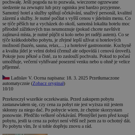
pochwałę. Jeśli pogoda na to pozwala, wieczorne ogrzewane
siedzenie na zewnątrz lub przy ognisku jest bardzo przyjemne.
Samotný hotel a služby splňují očekávání, snaživý personál, kvalitní
zázemí a služby. Je nutné počítat s vyšší cenou v jídelním menu. Co
se týče pěších tur a vycházek do okolí, samotná lokalita hotelu moc
přírodně zážitkových tras neumoznuje (pokud chcete navštívit
zajímavá místa, je nutné půjčit si kolo nebo jet raději autem). Co se
týče krátkodobého pobytu, je zřejmé lepší užívat si hotelových
možností (bazén, sauna, relax,…) a hotelové gastronomie. Kuchyně
a kvalita jídel je velmi dobrá (čemuž ale odpovídá i cenová úroveň).
Pokoje jsou pěkné a čisté, za to zaslouží pochvalu. Pokud to počasí
umožňuje, večerní vyhřívané posezení venku nebo u ohně je velice
příjemné.
Ladislav V.
Ocena napisana: 18. 3. 2025
Przetłumaczone
automatycznie (
Zobacz oryginał
)
10/10
Przekroczył wszelkie oczekiwania. Przed zakupem pobytu
zastanawiałem się, czy cena za pobyt nie jest wyższa niż jestem
skłonny za niego dać. Po pobycie wiem, że chętnie skorzystam
ponownie.
Předčilo veškeré očekávání. Přemýšlel jsem před koupí
pobytu, jestli ta cena za pobyt není větší než jsem za to ochotný dát.
Po pobytu vím, že si tohle dopřeju znovu a rád.