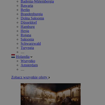
Badenia-Wirtembergia
Bawaria
Berlin
Brandenburgia
Dolna Saksonia
Düsseldorf
Hamburg
Hesja
Rujana
Saksonia
Schwarzwald
Turyngia
…
Holandia
Wszystko
Amsterdam
…
Zobacz wszystkie oferty