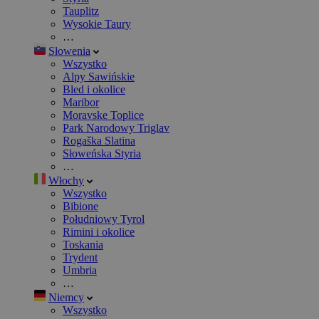
Tauplitz
Wysokie Taury
…
Słowenia
Wszystko
Alpy Sawińskie
Bled i okolice
Maribor
Moravske Toplice
Park Narodowy Triglav
Rogaška Slatina
Słoweńska Styria
…
Włochy
Wszystko
Bibione
Południowy Tyrol
Rimini i okolice
Toskania
Trydent
Umbria
…
Niemcy
Wszystko