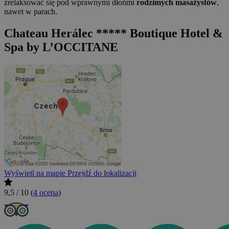
zrelaksować się pod wprawnymi dłońmi
rodzimych masażystów
,
nawet w parach.
Chateau Herálec ***** Boutique Hotel &
Spa by L’OCCITANE
Wyświetl na mapie
Przejdź do lokalizacji
9,5 / 10
(
4 ocena
)