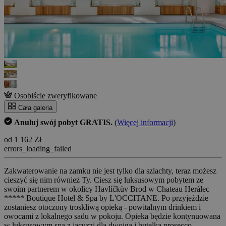
Osobiście zweryfikowane
Cała galeria
Anuluj swój pobyt GRATIS.
(
Więcej informacji
)
od 1 162 Zł
errors_loading_failed
Zakwaterowanie na zamku nie jest tylko dla szlachty, teraz możesz
cieszyć się nim również Ty. Ciesz się luksusowym pobytem ze
swoim partnerem w okolicy Havlíčkův Brod w Chateau Herálec
***** Boutique Hotel & Spa by L'OCCITANE. Po przyjeździe
zostaniesz otoczony troskliwą opieką - powitalnym drinkiem i
owocami z lokalnego sadu w pokoju. Opieka będzie kontynuowana
w luksusowym spa z jacuzzi dla dwojga i butelką prosecco.