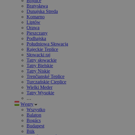
Bojnice
Bratysława
Dunajska Streda
Komarno
Liptów
Orawa
Pieszczany
Podhajska
Południowa Słowacja
Rajeckie Teplice
Słowacki raj
Tatry słowackie
Tatry Bielskie
Tatry Niskie
Trenčianské Teplice
Turczańskie Cieplice
Wielki Meder
Tatry Wysokie
…
Węgry
Wszystko
Balaton
Bogács
Budapest
Bük