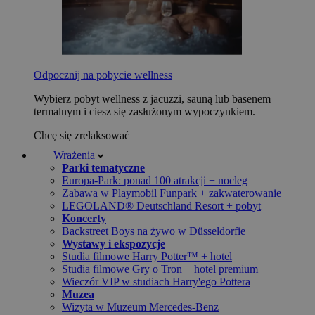
Odpocznij na pobycie wellness
Wybierz pobyt wellness z jacuzzi, sauną lub basenem
termalnym i ciesz się zasłużonym wypoczynkiem.
Chcę się zrelaksować
Wrażenia
Parki tematyczne
Europa-Park: ponad 100 atrakcji + nocleg
Zabawa w Playmobil Funpark + zakwaterowanie
LEGOLAND® Deutschland Resort + pobyt
Koncerty
Backstreet Boys na żywo w Düsseldorfie
Wystawy i ekspozycje
Studia filmowe Harry Potter™ + hotel
Studia filmowe Gry o Tron + hotel premium
Wieczór VIP w studiach Harry'ego Pottera
Muzea
Wizyta w Muzeum Mercedes-Benz