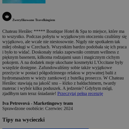
Zweryfikowano Travelkingiem
Chateau Herálec ***** Boutique Hotel & Spa to miejsce, które ma
to wszystko. Podczas pobytu w wyjątkowym otoczeniu czuliśmy się
wyjątkowo, ale wcale nie niestosownie. Nigdy nie spotkałem tak
miłej obsługi w Czechach. Wszystkim bardzo podobała się ich praca
i było to widać. Doskonały relaks zapewniło centrum wellness z
pięknym basenem, kilkoma rodzajami saun i magicznym cichym
pokojem. A na dodatek moje ukochane kosmetyki L'Occitane były
wszędzie dostępne. Zafundowaliśmy sobie także wyjątkowe
przeżycie w postaci półgodzinnego relaksu w prywatnej balii z
hydromasażem w wieży zamkowej z butelką prosecco. W Chateau
Herálec stawiają na jakość snu – łóżko z baldachimem, twardy
materac i wybór kilku poduszek. A jedzenie? Gdybym mógł,
zjadłbym tam teraz śniadanie!
Przeczytaj pełną recenzję
Iva Petrovová - Marketingowy team
Sprawdzone osobiście: Czerwiec 2024
Tipy na wycieczki