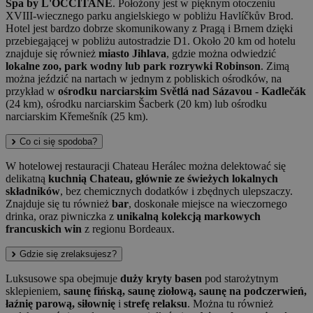
Spa by L'OCCITANE
. Położony jest w pięknym otoczeniu
XVIII-wiecznego parku angielskiego w pobliżu Havlíčkův Brod.
Hotel jest bardzo dobrze skomunikowany z Pragą i Brnem dzięki
przebiegającej w pobliżu autostradzie D1. Około 20 km od hotelu
znajduje się również
miasto Jihlava
, gdzie można odwiedzić
lokalne zoo, park wodny lub park rozrywki Robinson
. Zimą
można jeździć na nartach w jednym z pobliskich ośrodków, na
przykład w
ośrodku narciarskim Světlá nad Sázavou - Kadlečák
(24 km), ośrodku narciarskim Šacberk (20 km) lub ośrodku
narciarskim Křemešník (25 km).
Co ci się spodoba?
W hotelowej restauracji Chateau Herálec można delektować się
delikatną
kuchnią Chateau, głównie ze świeżych lokalnych
składników
, bez chemicznych dodatków i zbędnych ulepszaczy.
Znajduje się tu również
bar
, doskonałe miejsce na wieczornego
drinka, oraz piwniczka z
unikalną kolekcją markowych
francuskich win
z regionu Bordeaux.
Gdzie się zrelaksujesz?
Luksusowe spa obejmuje
duży kryty basen
pod starożytnym
sklepieniem,
saunę fińską, saunę ziołową, saunę na podczerwień,
łaźnię parową, siłownię
i
strefę relaksu
. Można tu również