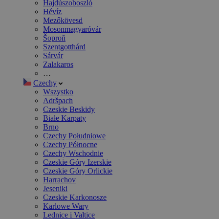
Hajdúszoboszló
Hévíz
Mezőkövesd
Mosonmagyaróvár
Šoproň
Szentgotthárd
Sárvár
Zalakaros
…
Czechy
Wszystko
Adršpach
Czeskie Beskidy
Białe Karpaty
Brno
Czechy Południowe
Czechy Północne
Czechy Wschodnie
Czeskie Góry Izerskie
Czeskie Góry Orlickie
Harrachov
Jeseniki
Czeskie Karkonosze
Karlowe Wary
Lednice i Valtice