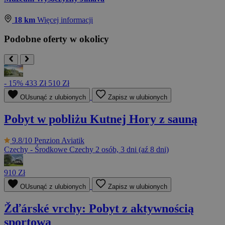
18 km
Więcej informacji
Podobne oferty w okolicy
- 15%
433 Zł
510 Zł
OUsunąć z ulubionych
Zapisz w ulubionych
Pobyt w pobliżu Kutnej Hory z sauną
9.8/10
Penzion Aviatik
Czechy - Środkowe Czechy
2 osób, 3 dni (aź 8 dni)
910 Zł
OUsunąć z ulubionych
Zapisz w ulubionych
Žďárské vrchy: Pobyt z aktywnością
sportową