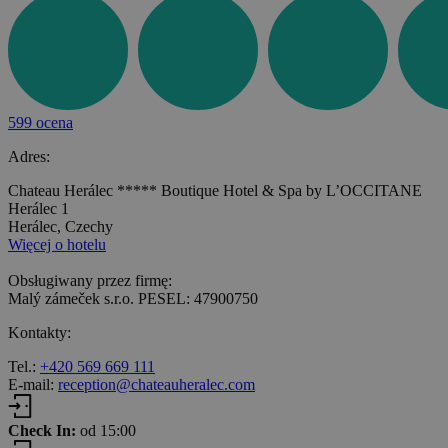
599 ocena
Adres:
Chateau Herálec ***** Boutique Hotel & Spa by L’OCCITANE
Herálec 1
Herálec, Czechy
Więcej o hotelu
Obsługiwany przez firmę:
Malý zámeček s.r.o. PESEL: 47900750
Kontakty:
Tel.:
+420 569 669 111
E-mail:
reception@chateauheralec.com
Check In:
od 15:00