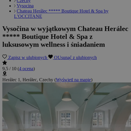
Czechy
Vysocina
Chateau Herálec ***** Boutique Hotel & Spa by
L’OCCITANE
Vysočina w wyjątkowym Chateau Herálec
***** Boutique Hotel & Spa z
luksusowym wellness i śniadaniem
Zapisz w ulubionych
OUsunąć z ulubionych
9,5 / 10
(
4 ocena
)
Herálec 1, Herálec, Czechy
(
Wyświetl na mapie
)