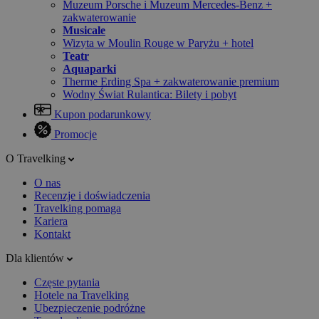
Muzeum Porsche i Muzeum Mercedes-Benz +
zakwaterowanie
Musicale
Wizyta w Moulin Rouge w Paryżu + hotel
Teatr
Aquaparki
Therme Erding Spa + zakwaterowanie premium
Wodny Świat Rulantica: Bilety i pobyt
Kupon podarunkowy
Promocje
O Travelking
O nas
Recenzje i doświadczenia
Travelking pomaga
Kariera
Kontakt
Dla klientów
Częste pytania
Hotele na Travelking
Ubezpieczenie podróżne