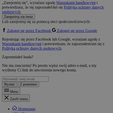
„Zarejestruj się”, wyrażasz zgodę
Warunkami handlowymi
i
potwierdzasz, że się zapoznałeś/łaś się
Polityką ochrony danych
osobowych
.
Zarejestruj się teraz
Lub zarejestruj się za pomocą sieci społecznościowych:
Zaloguj się przez Facebook
Zaloguj się przez Google
Rejestrując się przez Facebook lub Google, wyrażam zgodę z
Warunkami handlowymi
i potwierdzam, że zapoznałem/am się z
Polityką ochrony danych osobowych
.
Zapomniałeś hasła?
Nie ma znaczenia! Po prostu wpisz swój adres e-mail, a my
wyślemy Ci link do utworzenia nowego konta.
Wysłać
Z powrotem
Menu
Zavřít menu
Homepage