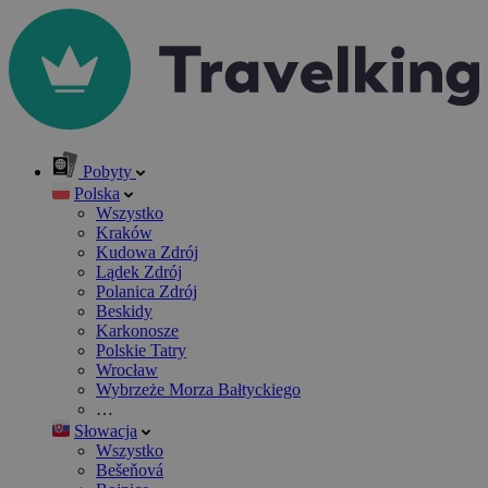
Pobyty
Polska
Wszystko
Kraków
Kudowa Zdrój
Lądek Zdrój
Polanica Zdrój
Beskidy
Karkonosze
Polskie Tatry
Wrocław
Wybrzeże Morza Bałtyckiego
…
Słowacja
Wszystko
Bešeňová