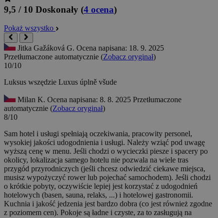
9,5 / 10
Doskonały
(
4 ocena
)
Pokaż wszystko
Jitka Gažáková G.
Ocena napisana: 18. 9. 2025
Przetłumaczone automatycznie (
Zobacz oryginał
)
10/10
Luksus wszędzie
Luxus úplně všude
Milan K.
Ocena napisana: 8. 8. 2025
Przetłumaczone
automatycznie (
Zobacz oryginał
)
8/10
Sam hotel i usługi spełniają oczekiwania, pracowity personel,
wysokiej jakości udogodnienia i usługi. Należy wziąć pod uwagę
wyższą cenę w menu. Jeśli chodzi o wycieczki piesze i spacery po
okolicy, lokalizacja samego hotelu nie pozwala na wiele tras
przygód przyrodniczych (jeśli chcesz odwiedzić ciekawe miejsca,
musisz wypożyczyć rower lub pojechać samochodem). Jeśli chodzi
o krótkie pobyty, oczywiście lepiej jest korzystać z udogodnień
hotelowych (basen, sauna, relaks, ...) i hotelowej gastronomii.
Kuchnia i jakość jedzenia jest bardzo dobra (co jest również zgodne
z poziomem cen). Pokoje są ładne i czyste, za to zasługują na