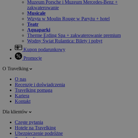
Muzeum Porsche i Muzeum Mercedes-Benz +
zakwaterowanie
Musicale
Wizyta w Moulin Rouge w Paryżu + hotel
Teatr
Aquaparki
Therme Erding Spa + zakwaterowanie premium
Wodny Świat Rulantica: Bilety i pobyt
Kupon podarunkowy
Promocje
O Travelking
O nas
Recenzje i doświadczenia
Travelking pomaga
Kariera
Kontakt
Dla klientów
Częste pytania
Hotele na Travelking
Ubezpieczenie podróżne