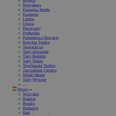
Bojnice
Bratysława
Dunajska Streda
Komarno
Liptów
Orawa
Pieszczany
Podhajska
Południowa Słowacja
Rajeckie Teplice
Słowacki raj
Tatry słowackie
Tatry Bielskie
Tatry Niskie
Trenčianské Teplice
Turczańskie Cieplice
Wielki Meder
Tatry Wysokie
…
Węgry
Wszystko
Balaton
Bogács
Budapest
Bük