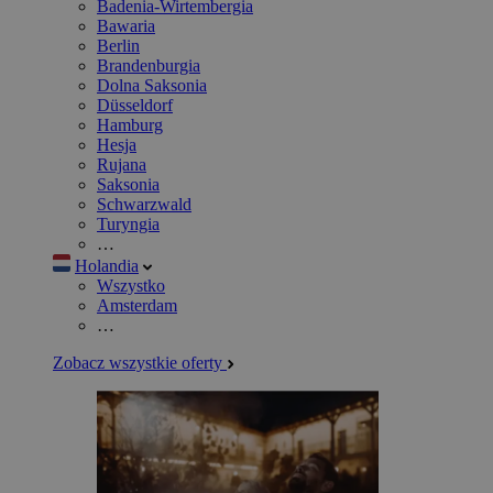
Badenia-Wirtembergia
Bawaria
Berlin
Brandenburgia
Dolna Saksonia
Düsseldorf
Hamburg
Hesja
Rujana
Saksonia
Schwarzwald
Turyngia
…
Holandia
Wszystko
Amsterdam
…
Zobacz wszystkie oferty