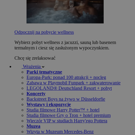
Odpocznij na pobycie wellness
Wybierz pobyt wellness z jacuzzi, sauną lub basenem
termalnym i ciesz się zasłużonym wypoczynkiem.
Chcę się zrelaksować
Wrażenia
Parki tematyczne
Europa-Park: ponad 100 atrakcji + nocleg
Zabawa w Playmobil Funpark + zakwaterowanie
LEGOLAND® Deutschland Resort + pobyt
Koncerty
Backstreet Boys na żywo w Düsseldorfie
Wystawy i ekspozycje
Studia filmowe Harry Potter™ + hotel
Studia filmowe Gry o Tron + hotel premium
Wieczór VIP w studiach Harry'ego Pottera
Muzea
Wizyta w Muzeum Mercedes-Benz