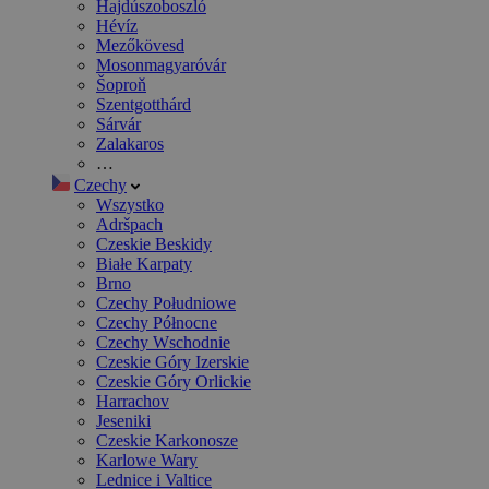
Hajdúszoboszló
Hévíz
Mezőkövesd
Mosonmagyaróvár
Šoproň
Szentgotthárd
Sárvár
Zalakaros
…
Czechy
Wszystko
Adršpach
Czeskie Beskidy
Białe Karpaty
Brno
Czechy Południowe
Czechy Północne
Czechy Wschodnie
Czeskie Góry Izerskie
Czeskie Góry Orlickie
Harrachov
Jeseniki
Czeskie Karkonosze
Karlowe Wary
Lednice i Valtice