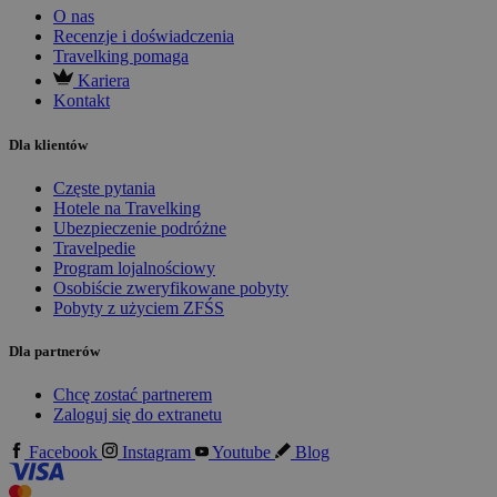
O nas
Recenzje i doświadczenia
Travelking pomaga
Kariera
Kontakt
Dla klientów
Częste pytania
Hotele na Travelking
Ubezpieczenie podróżne
Travelpedie
Program lojalnościowy
Osobiście zweryfikowane pobyty
Pobyty z użyciem ZFŚS
Dla partnerów
Chcę zostać partnerem
Zaloguj się do extranetu
Facebook
Instagram
Youtube
Blog