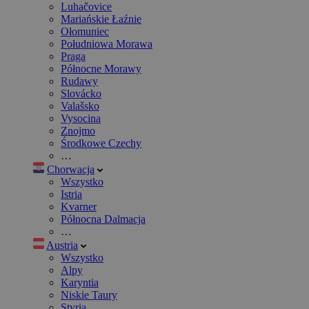
Luhačovice
Mariańskie Łaźnie
Ołomuniec
Południowa Morawa
Praga
Północne Morawy
Rudawy
Slovácko
Valašsko
Vysocina
Znojmo
Środkowe Czechy
…
Chorwacja
Wszystko
Istria
Kvarner
Północna Dalmacja
…
Austria
Wszystko
Alpy
Karyntia
Niskie Taury
Styria