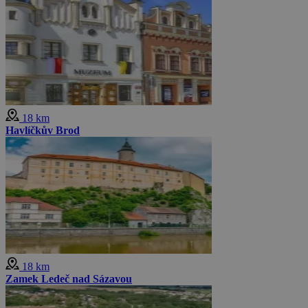
18 km
Havlíčkův Brod
18 km
Zamek Ledeč nad Sázavou