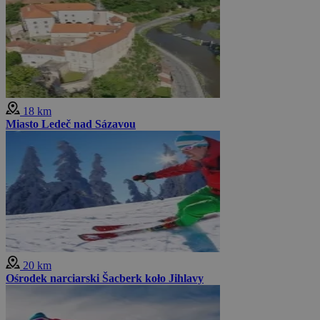
18 km
Miasto Ledeč nad Sázavou
20 km
Ośrodek narciarski Šacberk koło Jihlavy