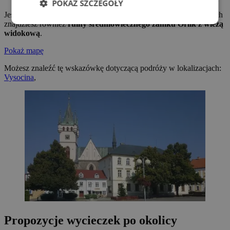
POKAŻ SZCZEGÓŁY
Jeśli będziesz podążać niebieskim szlakiem, po około 2 kilometrach
znajdziesz również
ruiny średniowiecznego zamku Orlík z wieżą
widokową
.
Pokaż mapę
Możesz znaleźć tę wskazówkę dotyczącą podróży w lokalizacjach:
Vysocina
,
Propozycje wycieczek po okolicy