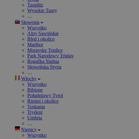
Tauplitz
Wysokie Taury
…
Słowenia
Wszystko
Alpy Sawińskie
Bled i okolice
Maribor
Moravske Toplice
Park Narodowy Triglav
Rogaška Slatina
Słoweńska Styria
…
Włochy
Wszystko
Bibione
Południowy Tyrol
Rimini i okolice
Toskania
Trydent
Umbria
…
Niemcy
Wszystko