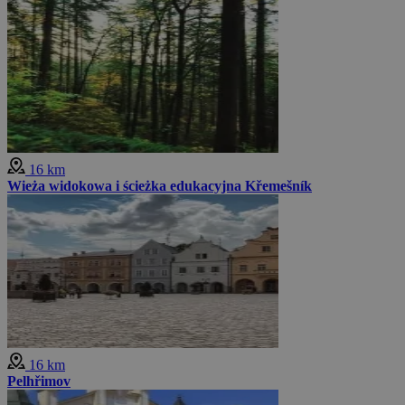
16 km
Wieża widokowa i ścieżka edukacyjna Křemešník
16 km
Pelhřimov