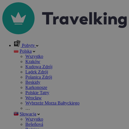
Pobyty
Polska
Wszystko
Kraków
Kudowa Zdrój
Lądek Zdrój
Polanica Zdrój
Beskidy
Karkonosze
Polskie Tatry
Wrocław
Wybrzeże Morza Bałtyckiego
…
Słowacja
Wszystko
Bešeňová