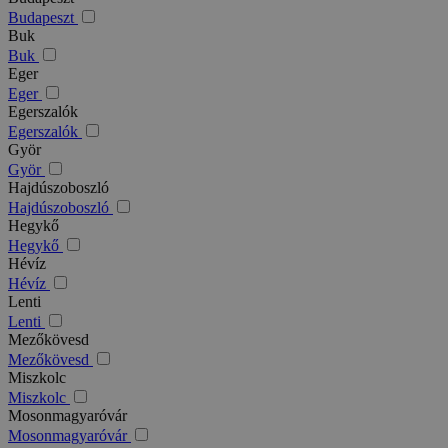
Budapeszt
Buk
Buk
Eger
Eger
Egerszalók
Egerszalók
Györ
Györ
Hajdúszoboszló
Hajdúszoboszló
Hegykő
Hegykő
Hévíz
Hévíz
Lenti
Lenti
Mezőkövesd
Mezőkövesd
Miszkolc
Miszkolc
Mosonmagyaróvár
Mosonmagyaróvár