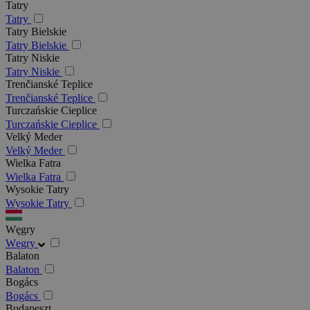
Tatry
Tatry
Tatry Bielskie
Tatry Bielskie
Tatry Niskie
Tatry Niskie
Trenčianské Teplice
Trenčianské Teplice
Turczańskie Cieplice
Turczańskie Cieplice
Velký Meder
Velký Meder
Wielka Fatra
Wielka Fatra
Wysokie Tatry
Wysokie Tatry
Węgry
Węgry
Balaton
Balaton
Bogács
Bogács
Budapeszt