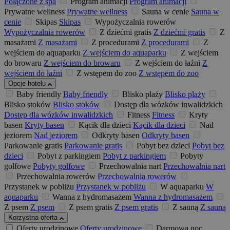
Połączone z spa
Program animacji
Program animacji
Prywatne wellness
Prywatne wellness
Sauna w cenie
Sauna w
cenie
Skipas
Skipas
Wypożyczalnia rowerów
Wypożyczalnia rowerów
Z dziećmi gratis
Z dziećmi gratis
Z
masażami
Z masażami
Z procedurami
Z procedurami
Z
wejściem do aquaparku
Z wejściem do aquaparku
Z wejściem
do browaru
Z wejściem do browaru
Z wejściem do łaźni
Z
wejściem do łaźni
Z wstępem do zoo
Z wstępem do zoo
Opcje hotelu
Baby friendly
Baby friendly
Blisko plaży
Blisko plaży
Blisko stoków
Blisko stoków
Dostęp dla wózków inwalidzkich
Dostęp dla wózków inwalidzkich
Fitness
Fitness
Kryty
basen
Kryty basen
Kącik dla dzieci
Kącik dla dzieci
Nad
jeziorem
Nad jeziorem
Odkryty basen
Odkryty basen
Parkowanie gratis
Parkowanie gratis
Pobyt bez dzieci
Pobyt bez
dzieci
Pobyt z parkingiem
Pobyt z parkingiem
Pobyty
golfowe
Pobyty golfowe
Przechowalnia nart
Przechowalnia nart
Przechowalnia rowerów
Przechowalnia rowerów
Przystanek w pobliżu
Przystanek w pobliżu
W aquaparku
W
aquaparku
Wanna z hydromasażem
Wanna z hydromasażem
Z psem
Z psem
Z psem gratis
Z psem gratis
Z sauną
Z sauną
Korzystna oferta
Oferty urodzinowe
Oferty urodzinowe
Darmowa noc