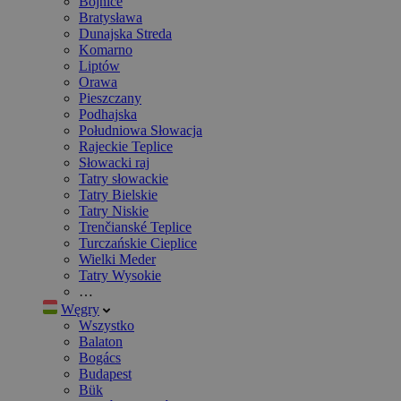
Bojnice
Bratysława
Dunajska Streda
Komarno
Liptów
Orawa
Pieszczany
Podhajska
Południowa Słowacja
Rajeckie Teplice
Słowacki raj
Tatry słowackie
Tatry Bielskie
Tatry Niskie
Trenčianské Teplice
Turczańskie Cieplice
Wielki Meder
Tatry Wysokie
…
Węgry
Wszystko
Balaton
Bogács
Budapest
Bük