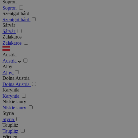
Sopron
Sopron
Szentgotthárd
Szentgotthárd
Sárvár
Sárvár
Zalakaros
Zalakaros
Austria
Austria
Alpy
Alpy
Dolna Austria
Dolna Austria
Karyntia
Karyntia
Niskie taury
Niskie taury
Styria
Styria
Tauplitz
Tauplitz
Wiedeń