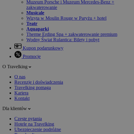
Muzeum Porsche i Muzeum Mercedes-Benz +
zakwaterowanie
Musicale
Wizyta w Moulin Rouge w Paryżu + hotel
Teatr
Aquaparki
Therme Erding Spa + zakwaterowanie premium
Wodny Świat Rulantica: Bilety i pobyt
Kupon podarunkowy
Promocje
O Travelking
O nas
Recenzje i doświadczenia
Travelking pomaga
Kariera
Kontakt
Dla klientów
Częste pytania
Hotele na Travelking
Ubezpieczenie podróżne