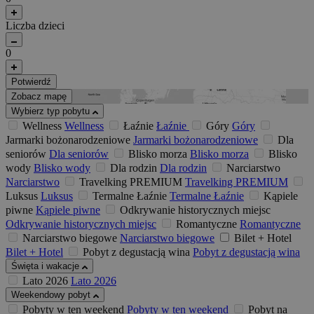
Liczba dzieci
0
Potwierdź
Zobacz mapę
Wybierz typ pobytu
Wellness
Wellness
Łaźnie
Łaźnie
Góry
Góry
Jarmarki bożonarodzeniowe
Jarmarki bożonarodzeniowe
Dla
seniorów
Dla seniorów
Blisko morza
Blisko morza
Blisko
wody
Blisko wody
Dla rodzin
Dla rodzin
Narciarstwo
Narciarstwo
Travelking PREMIUM
Travelking PREMIUM
Luksus
Luksus
Termalne Łaźnie
Termalne Łaźnie
Kąpiele
piwne
Kąpiele piwne
Odkrywanie historycznych miejsc
Odkrywanie historycznych miejsc
Romantyczne
Romantyczne
Narciarstwo biegowe
Narciarstwo biegowe
Bilet + Hotel
Bilet + Hotel
Pobyt z degustacją wina
Pobyt z degustacją wina
Święta i wakacje
Lato 2026
Lato 2026
Weekendowy pobyt
Pobyty w ten weekend
Pobyty w ten weekend
Pobyt na