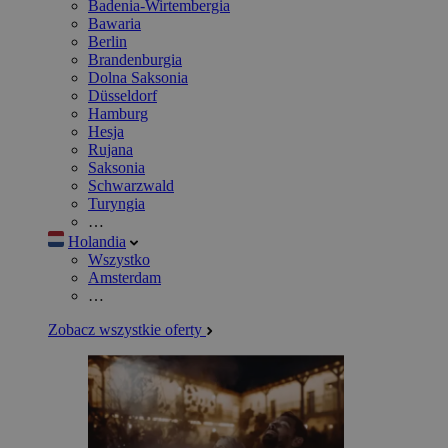
Badenia-Wirtembergia
Bawaria
Berlin
Brandenburgia
Dolna Saksonia
Düsseldorf
Hamburg
Hesja
Rujana
Saksonia
Schwarzwald
Turyngia
…
Holandia
Wszystko
Amsterdam
…
Zobacz wszystkie oferty