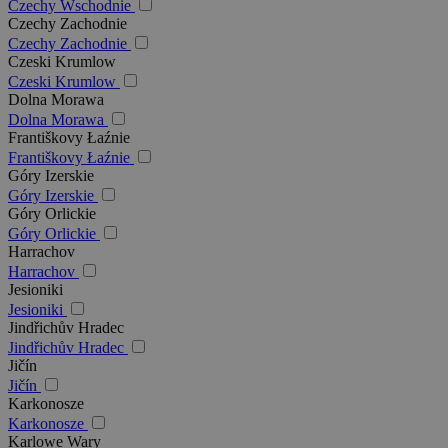
Czechy Wschodnie
Czechy Zachodnie
Czechy Zachodnie
Czeski Krumlow
Czeski Krumlow
Dolna Morawa
Dolna Morawa
Františkovy Łaźnie
Františkovy Łaźnie
Góry Izerskie
Góry Izerskie
Góry Orlickie
Góry Orlickie
Harrachov
Harrachov
Jesioniki
Jesioniki
Jindřichův Hradec
Jindřichův Hradec
Jičín
Jičín
Karkonosze
Karkonosze
Karlowe Wary