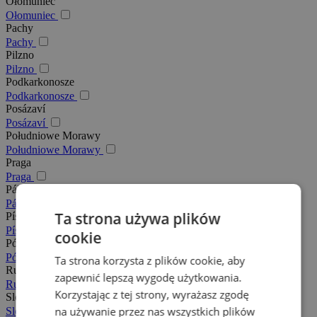
Ołomuniec
Ołomuniec
Pachy
Pachy
Pilzno
Pilzno
Podkarkonosze
Podkarkonosze
Posázaví
Posázaví
Południowe Morawy
Południowe Morawy
Praga
Praga
Pálava
Pálava
Ta strona używa plików
Písek
Písek
cookie
Północne Morawy
Północne Morawy
Ta strona korzysta z plików cookie, aby
Rudawy
zapewnić lepszą wygodę użytkowania.
Rudawy
Korzystając z tej strony, wyrażasz zgodę
Slovácko
na używanie przez nas wszystkich plików
Slovácko