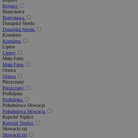
Bojnice
Bratysława
Bratysława
Dunajská Streda
Dunajská Streda
Komárno
Komárno
Liptov
Liptov
Mała Fatra
Mała Fatra
Orawa
Orawa
Pieszczany
Pieszczany
Podhájska
Podhájska
Południowa Słowacja
Południowa Słowacja
Rajecké Teplice
Rajecké Teplice
Słowacki raj
Słowacki raj