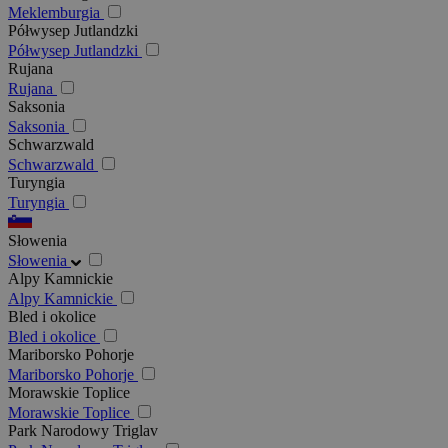
Meklemburgia
Półwysep Jutlandzki
Półwysep Jutlandzki
Rujana
Rujana
Saksonia
Saksonia
Schwarzwald
Schwarzwald
Turyngia
Turyngia
Słowenia
Słowenia
Alpy Kamnickie
Alpy Kamnickie
Bled i okolice
Bled i okolice
Mariborsko Pohorje
Mariborsko Pohorje
Morawskie Toplice
Morawskie Toplice
Park Narodowy Triglav