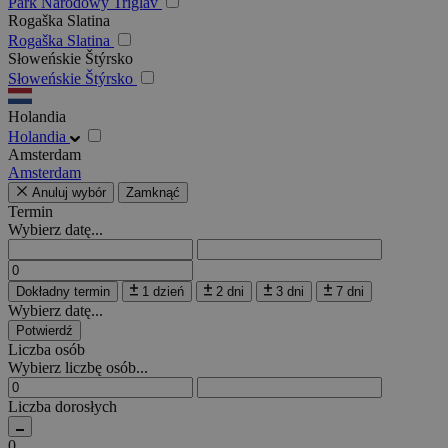
Park Narodowy Triglav
Rogaška Slatina
Rogaška Slatina
Słoweńskie Štýrsko
Słoweńskie Štýrsko
Holandia
Holandia
Amsterdam
Amsterdam
Anuluj wybór
Zamknąć
Termin
Wybierz datę...
Dokładny termin
1 dzień
2 dni
3 dni
7 dni
Wybierz datę...
Potwierdź
Liczba osób
Wybierz liczbę osób...
Liczba dorosłych
0