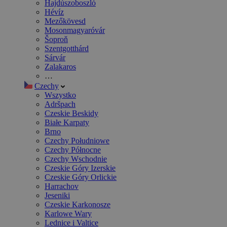
Hajdúszoboszló
Hévíz
Mezőkövesd
Mosonmagyaróvár
Šoproň
Szentgotthárd
Sárvár
Zalakaros
…
Czechy
Wszystko
Adršpach
Czeskie Beskidy
Białe Karpaty
Brno
Czechy Południowe
Czechy Północne
Czechy Wschodnie
Czeskie Góry Izerskie
Czeskie Góry Orlickie
Harrachov
Jeseniki
Czeskie Karkonosze
Karlowe Wary
Lednice i Valtice