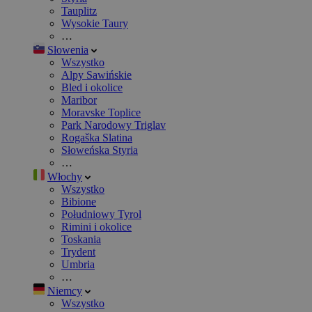
Tauplitz
Wysokie Taury
…
Słowenia
Wszystko
Alpy Sawińskie
Bled i okolice
Maribor
Moravske Toplice
Park Narodowy Triglav
Rogaška Slatina
Słoweńska Styria
…
Włochy
Wszystko
Bibione
Południowy Tyrol
Rimini i okolice
Toskania
Trydent
Umbria
…
Niemcy
Wszystko