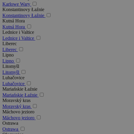
Karlowe Wary
Konstantinovy Łaźnie
Konstantinovy Łaźnie
Kutná Hora
Kutná Hora
Lednice i Valtice
Lednice i Valtice
Liberec
Liberec
Lipno
Lipno
Litomyšl
Litomyšl
Luhačovice
Luhačovice
Mariańskie Łaźnie
Mariańskie Łaźnie
Moravský kras
Moravský kras
Máchovo jezioro
Máchovo jezioro
Ostrawa
Ostrawa