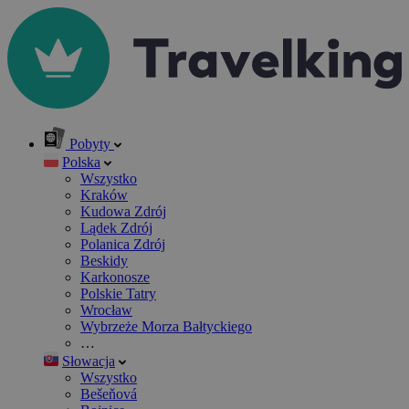
Pobyty
Polska
Wszystko
Kraków
Kudowa Zdrój
Lądek Zdrój
Polanica Zdrój
Beskidy
Karkonosze
Polskie Tatry
Wrocław
Wybrzeże Morza Bałtyckiego
…
Słowacja
Wszystko
Bešeňová