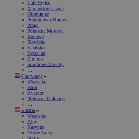
Luhačovice
Mariańskie Łaźnie
Ołomuniec
Południowa Morawa
Praga
Północne Morawy
Rudawy
Slovácko
Valašsko
Vysocina
Znojmo
Środkowe Czechy
…
Chorwacja
Wszystko
Istria
Kvarner
Północna Dalmacja
…
Austria
Wszystko
Alpy
Karyntia
Niskie Taury
Styria