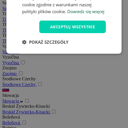
Szumawa
cookie zgodnie z warunkami naszej
Szumawa
polityki plików cookie.
Dowiedz się więcej
Tábor
Tábor
Třeboňsko
AKCEPTUJ WSZYSTKIE
Třeboňsko
Třebíč
Třebíč
POKAŻ SZCZEGÓŁY
Valašsko
Valašsko
Vysočina
Vysočina
Znojmo
Znojmo
Środkowe Czechy
Środkowe Czechy
Słowacja
Słowacja
Beskid Żywiecko-Kisucki
Beskid Żywiecko-Kisucki
Bešeňová
Bešeňová
Bojnice