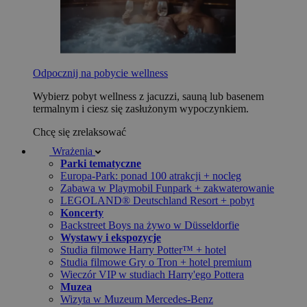
Odpocznij na pobycie wellness
Wybierz pobyt wellness z jacuzzi, sauną lub basenem
termalnym i ciesz się zasłużonym wypoczynkiem.
Chcę się zrelaksować
Wrażenia
Parki tematyczne
Europa-Park: ponad 100 atrakcji + nocleg
Zabawa w Playmobil Funpark + zakwaterowanie
LEGOLAND® Deutschland Resort + pobyt
Koncerty
Backstreet Boys na żywo w Düsseldorfie
Wystawy i ekspozycje
Studia filmowe Harry Potter™ + hotel
Studia filmowe Gry o Tron + hotel premium
Wieczór VIP w studiach Harry'ego Pottera
Muzea
Wizyta w Muzeum Mercedes-Benz