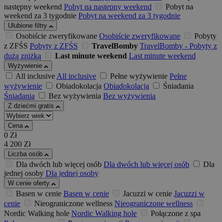
następny weekend
Pobyt na następny weekend
Pobyt na
weekend za 3 tygodnie
Pobyt na weekend za 3 tygodnie
Ulubione filtry
Osobiście zweryfikowane
Osobiście zweryfikowane
Pobyty
z ZFŚS
Pobyty z ZFŚS
TravelBomby
TravelBomby - Pobyty z
dużą zniżką
Last minute weekend
Last minute weekend
Wyżywienie
All inclusive
All inclusive
Pełne wyżywienie
Pełne
wyżywienie
Obiadokolacja
Obiadokolacja
Śniadania
Śniadania
Bez wyżywienia
Bez wyżywienia
Z dziećmi gratis
Cena
0
Zł
4 200
Zł
Liczba osób
Dla dwóch lub więcej osób
Dla dwóch lub więcej osób
Dla
jednej osoby
Dla jednej osoby
W cenie oferty
Basen w cenie
Basen w cenie
Jacuzzi w cenie
Jacuzzi w
cenie
Nieograniczone wellness
Nieograniczone wellness
Nordic Walking hole
Nordic Walking hole
Połączone z spa