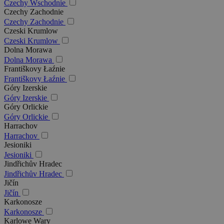
Czechy Wschodnie
Czechy Zachodnie
Czechy Zachodnie
Czeski Krumlow
Czeski Krumlow
Dolna Morawa
Dolna Morawa
Františkovy Łaźnie
Františkovy Łaźnie
Góry Izerskie
Góry Izerskie
Góry Orlickie
Góry Orlickie
Harrachov
Harrachov
Jesioniki
Jesioniki
Jindřichův Hradec
Jindřichův Hradec
Jičín
Jičín
Karkonosze
Karkonosze
Karlowe Wary