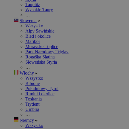
Tauplitz
Wysokie Taury
…
Słowenia
Wszystko
Alpy Sawińskie
Bled i okolice
Maribor
Moravske Toplice
Park Narodowy Triglav
Rogaška Slatina
Słoweńska Styria
…
Włochy
Wszystko
Bibione
Południowy Tyrol
Rimini i okolice
Toskania
Trydent
Umbria
…
Niemcy
Wszystko