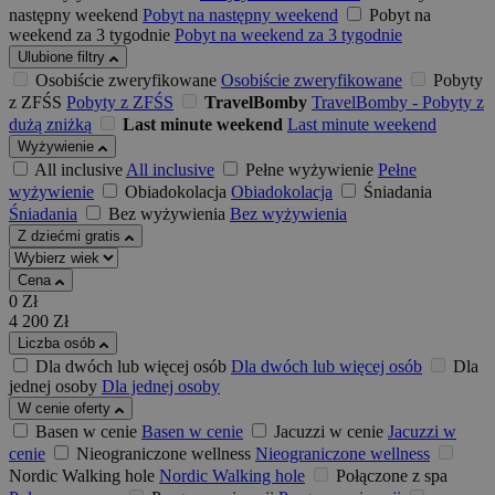
następny weekend
Pobyt na następny weekend
Pobyt na
weekend za 3 tygodnie
Pobyt na weekend za 3 tygodnie
Ulubione filtry
Osobiście zweryfikowane
Osobiście zweryfikowane
Pobyty
z ZFŚS
Pobyty z ZFŚS
TravelBomby
TravelBomby - Pobyty z
dużą zniżką
Last minute weekend
Last minute weekend
Wyżywienie
All inclusive
All inclusive
Pełne wyżywienie
Pełne
wyżywienie
Obiadokolacja
Obiadokolacja
Śniadania
Śniadania
Bez wyżywienia
Bez wyżywienia
Z dziećmi gratis
Cena
0
Zł
4 200
Zł
Liczba osób
Dla dwóch lub więcej osób
Dla dwóch lub więcej osób
Dla
jednej osoby
Dla jednej osoby
W cenie oferty
Basen w cenie
Basen w cenie
Jacuzzi w cenie
Jacuzzi w
cenie
Nieograniczone wellness
Nieograniczone wellness
Nordic Walking hole
Nordic Walking hole
Połączone z spa