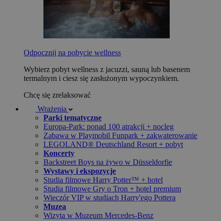
Odpocznij na pobycie wellness
Wybierz pobyt wellness z jacuzzi, sauną lub basenem
termalnym i ciesz się zasłużonym wypoczynkiem.
Chcę się zrelaksować
Wrażenia
Parki tematyczne
Europa-Park: ponad 100 atrakcji + nocleg
Zabawa w Playmobil Funpark + zakwaterowanie
LEGOLAND® Deutschland Resort + pobyt
Koncerty
Backstreet Boys na żywo w Düsseldorfie
Wystawy i ekspozycje
Studia filmowe Harry Potter™ + hotel
Studia filmowe Gry o Tron + hotel premium
Wieczór VIP w studiach Harry'ego Pottera
Muzea
Wizyta w Muzeum Mercedes-Benz