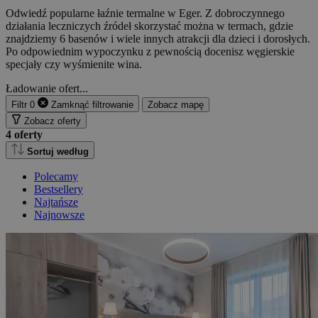
Odwiedź popularne łaźnie termalne w Eger. Z dobroczynnego
działania leczniczych źródeł skorzystać można w termach, gdzie
znajdziemy 6 basenów i wiele innych atrakcji dla dzieci i dorosłych.
Po odpowiednim wypoczynku z pewnością docenisz węgierskie
specjały czy wyśmienite wina.
Ładowanie ofert...
Filtr
0
Zamknąć
filtrowanie
Zobacz mapę
Zobacz oferty
4
oferty
Sortuj według
Polecamy
Bestsellery
Najtańsze
Najnowsze