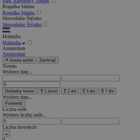
Park Narodowy Triglav
Rogaška Slatina
Rogaška Slatina
Słoweńskie Štýrsko
Słoweńskie Štýrsko
Holandia
Holandia
Amsterdam
Amsterdam
Anuluj wybór
Zamknąć
Termin
Wybierz datę...
Dokładny termin
1 dzień
2 dni
3 dni
7 dni
Wybierz datę...
Potwierdź
Liczba osób
Wybierz liczbę osób...
Liczba dorosłych
0