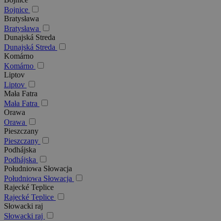
Bojnice
Bratysława
Bratysława
Dunajská Streda
Dunajská Streda
Komárno
Komárno
Liptov
Liptov
Mała Fatra
Mała Fatra
Orawa
Orawa
Pieszczany
Pieszczany
Podhájska
Podhájska
Południowa Słowacja
Południowa Słowacja
Rajecké Teplice
Rajecké Teplice
Słowacki raj
Słowacki raj