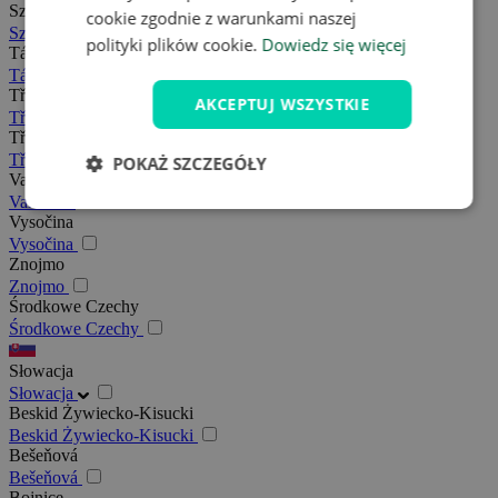
Szumawa
cookie zgodnie z warunkami naszej
Szumawa
polityki plików cookie.
Dowiedz się więcej
Tábor
Tábor
Třeboňsko
AKCEPTUJ WSZYSTKIE
Třeboňsko
Třebíč
Třebíč
POKAŻ SZCZEGÓŁY
Valašsko
Valašsko
Vysočina
Vysočina
Znojmo
Znojmo
Środkowe Czechy
Środkowe Czechy
Słowacja
Słowacja
Beskid Żywiecko-Kisucki
Beskid Żywiecko-Kisucki
Bešeňová
Bešeňová
Bojnice