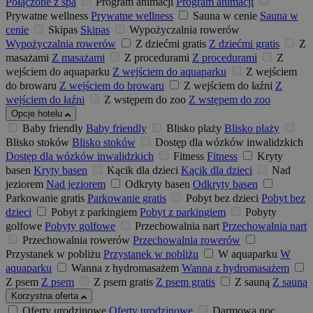
Połączone z spa
Program animacji
Program animacji
Prywatne wellness
Prywatne wellness
Sauna w cenie
Sauna w
cenie
Skipas
Skipas
Wypożyczalnia rowerów
Wypożyczalnia rowerów
Z dziećmi gratis
Z dziećmi gratis
Z
masażami
Z masażami
Z procedurami
Z procedurami
Z
wejściem do aquaparku
Z wejściem do aquaparku
Z wejściem
do browaru
Z wejściem do browaru
Z wejściem do łaźni
Z
wejściem do łaźni
Z wstępem do zoo
Z wstępem do zoo
Opcje hotelu
Baby friendly
Baby friendly
Blisko plaży
Blisko plaży
Blisko stoków
Blisko stoków
Dostęp dla wózków inwalidzkich
Dostęp dla wózków inwalidzkich
Fitness
Fitness
Kryty
basen
Kryty basen
Kącik dla dzieci
Kącik dla dzieci
Nad
jeziorem
Nad jeziorem
Odkryty basen
Odkryty basen
Parkowanie gratis
Parkowanie gratis
Pobyt bez dzieci
Pobyt bez
dzieci
Pobyt z parkingiem
Pobyt z parkingiem
Pobyty
golfowe
Pobyty golfowe
Przechowalnia nart
Przechowalnia nart
Przechowalnia rowerów
Przechowalnia rowerów
Przystanek w pobliżu
Przystanek w pobliżu
W aquaparku
W
aquaparku
Wanna z hydromasażem
Wanna z hydromasażem
Z psem
Z psem
Z psem gratis
Z psem gratis
Z sauną
Z sauną
Korzystna oferta
Oferty urodzinowe
Oferty urodzinowe
Darmowa noc