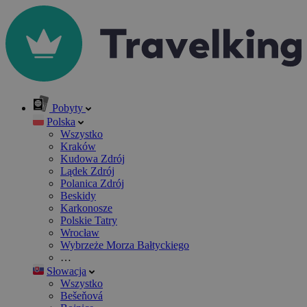
Pobyty
Polska
Wszystko
Kraków
Kudowa Zdrój
Lądek Zdrój
Polanica Zdrój
Beskidy
Karkonosze
Polskie Tatry
Wrocław
Wybrzeże Morza Bałtyckiego
…
Słowacja
Wszystko
Bešeňová