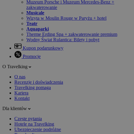
Muzeum Porsche i Muzeum Mercedes-Benz +
zakwaterowanie
Musicale
Wizyta w Moulin Rouge w Paryżu + hotel
Teatr
Aquaparki
Therme Erding Spa + zakwaterowanie premium
Wodny Świat Rulantica: Bilety i pobyt
Kupon podarunkowy
Promocje
O Travelking
O nas
Recenzje i doświadczenia
Travelking pomaga
Kariera
Kontakt
Dla klientów
Częste pytania
Hotele na Travelking
Ubezpieczenie podróżne