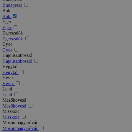
Budapeszt
Buk
Buk
Eger
Eger
Egerszalók
Egerszalók
Györ
Györ
Hajdúszoboszló
Hajdúszoboszló
Hegykő
Hegykő
Hévíz
Hévíz
Lenti
Lenti
Mezőkövesd
Mezőkövesd
Miszkolc
Miszkolc
Mosonmagyaróvár
Mosonmagyaróvár