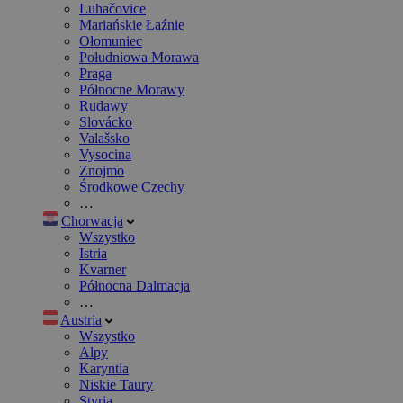
Luhačovice
Mariańskie Łaźnie
Ołomuniec
Południowa Morawa
Praga
Północne Morawy
Rudawy
Slovácko
Valašsko
Vysocina
Znojmo
Środkowe Czechy
…
Chorwacja
Wszystko
Istria
Kvarner
Północna Dalmacja
…
Austria
Wszystko
Alpy
Karyntia
Niskie Taury
Styria