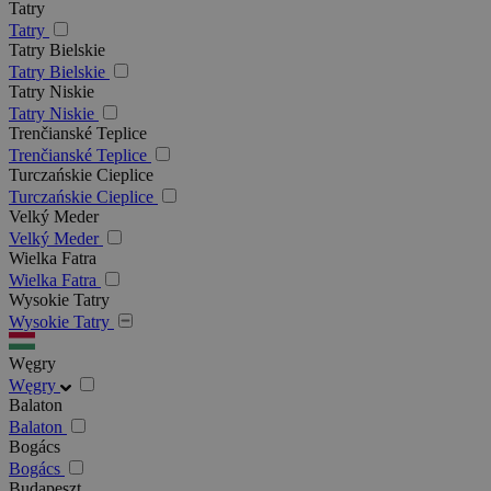
Tatry
Tatry
Tatry Bielskie
Tatry Bielskie
Tatry Niskie
Tatry Niskie
Trenčianské Teplice
Trenčianské Teplice
Turczańskie Cieplice
Turczańskie Cieplice
Velký Meder
Velký Meder
Wielka Fatra
Wielka Fatra
Wysokie Tatry
Wysokie Tatry
Węgry
Węgry
Balaton
Balaton
Bogács
Bogács
Budapeszt