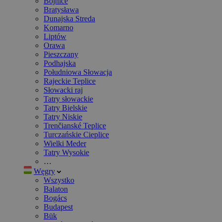
Bojnice
Bratysława
Dunajska Streda
Komarno
Liptów
Orawa
Pieszczany
Podhajska
Południowa Słowacja
Rajeckie Teplice
Słowacki raj
Tatry słowackie
Tatry Bielskie
Tatry Niskie
Trenčianské Teplice
Turczańskie Cieplice
Wielki Meder
Tatry Wysokie
…
Węgry
Wszystko
Balaton
Bogács
Budapest
Bük