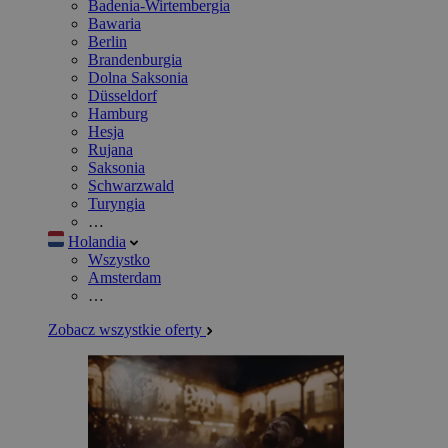
Badenia-Wirtembergia
Bawaria
Berlin
Brandenburgia
Dolna Saksonia
Düsseldorf
Hamburg
Hesja
Rujana
Saksonia
Schwarzwald
Turyngia
…
Holandia
Wszystko
Amsterdam
…
Zobacz wszystkie oferty