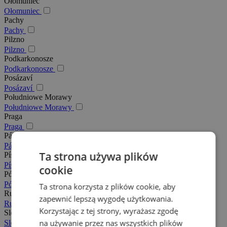
Ołomuniec
Ołomuniec
Pachy
Pachy
Pilzno
Pilzno
Podkarkonosze
Podkarkonosze
Posázaví
Posázaví
Południowe Morawy
Południowe Morawy
Praga
Praga
Pálava
Pálava
Ta strona używa plików
Písek
Písek
cookie
Północne Morawy
Północne Morawy
Ta strona korzysta z plików cookie, aby
Rudawy
zapewnić lepszą wygodę użytkowania.
Rudawy
Korzystając z tej strony, wyrażasz zgodę
Slovácko
na używanie przez nas wszystkich plików
Slovácko