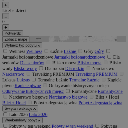
Liczba dzieci
0
Potwierdź
Zobacz mapę
Wybierz typ pobytu
Wellness
Wellness
Łaźnie
Łaźnie
Góry
Góry
Jarmarki bożonarodzeniowe
Jarmarki bożonarodzeniowe
Dla
seniorów
Dla seniorów
Blisko morza
Blisko morza
Blisko
wody
Blisko wody
Dla rodzin
Dla rodzin
Narciarstwo
Narciarstwo
Travelking PREMIUM
Travelking PREMIUM
Luksus
Luksus
Termalne Łaźnie
Termalne Łaźnie
Kąpiele
piwne
Kąpiele piwne
Odkrywanie historycznych miejsc
Odkrywanie historycznych miejsc
Romantyczne
Romantyczne
Narciarstwo biegowe
Narciarstwo biegowe
Bilet + Hotel
Bilet + Hotel
Pobyt z degustacją wina
Pobyt z degustacją wina
Święta i wakacje
Lato 2026
Lato 2026
Weekendowy pobyt
Pobyty w ten weekend
Pobyty w ten weekend
Pobyt na