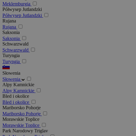
Meklemburgia
Półwysep Jutlandzki
Półwysep Jutlandzki
Rujana
Rujana
Saksonia
Saksonia
Schwarzwald
Schwarzwald
Turyngia
Turyngia
Słowenia
Słowenia
Alpy Kamnickie
Alpy Kamnickie
Bled i okolice
Bled i okolice
Mariborsko Pohorje
Mariborsko Pohorje
Morawskie Toplice
Morawskie Toplice
Park Narodowy Triglav