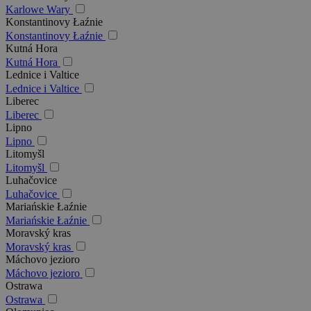
Karlowe Wary
Konstantinovy Łaźnie
Konstantinovy Łaźnie
Kutná Hora
Kutná Hora
Lednice i Valtice
Lednice i Valtice
Liberec
Liberec
Lipno
Lipno
Litomyšl
Litomyšl
Luhačovice
Luhačovice
Mariańskie Łaźnie
Mariańskie Łaźnie
Moravský kras
Moravský kras
Máchovo jezioro
Máchovo jezioro
Ostrawa
Ostrawa