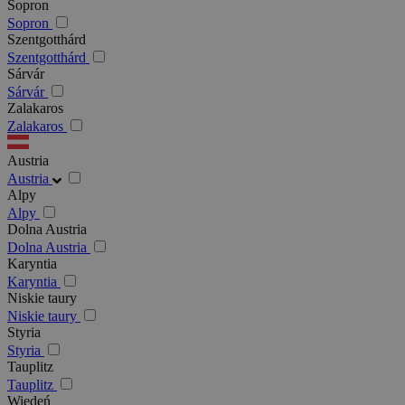
Sopron
Sopron
Szentgotthárd
Szentgotthárd
Sárvár
Sárvár
Zalakaros
Zalakaros
Austria
Austria
Alpy
Alpy
Dolna Austria
Dolna Austria
Karyntia
Karyntia
Niskie taury
Niskie taury
Styria
Styria
Tauplitz
Tauplitz
Wiedeń