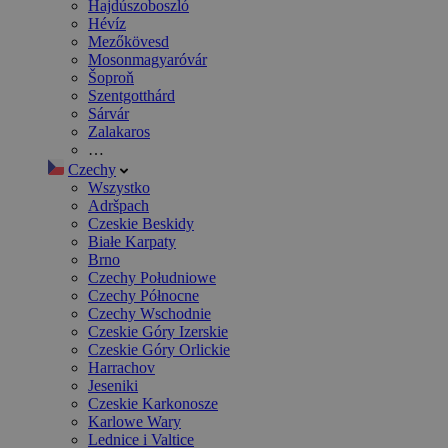
Hajdúszoboszló
Hévíz
Mezőkövesd
Mosonmagyaróvár
Šoproň
Szentgotthárd
Sárvár
Zalakaros
…
Czechy
Wszystko
Adršpach
Czeskie Beskidy
Białe Karpaty
Brno
Czechy Południowe
Czechy Północne
Czechy Wschodnie
Czeskie Góry Izerskie
Czeskie Góry Orlickie
Harrachov
Jeseniki
Czeskie Karkonosze
Karlowe Wary
Lednice i Valtice