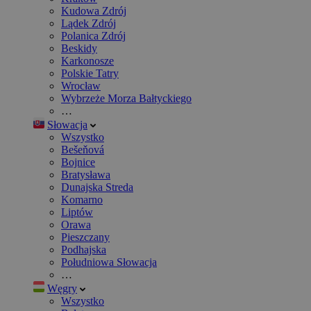
Kudowa Zdrój
Lądek Zdrój
Polanica Zdrój
Beskidy
Karkonosze
Polskie Tatry
Wrocław
Wybrzeże Morza Bałtyckiego
…
Słowacja
Wszystko
Bešeňová
Bojnice
Bratysława
Dunajska Streda
Komarno
Liptów
Orawa
Pieszczany
Podhajska
Południowa Słowacja
…
Węgry
Wszystko