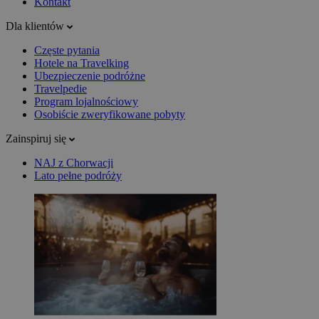
Kontakt
Dla klientów
Częste pytania
Hotele na Travelking
Ubezpieczenie podróżne
Travelpedie
Program lojalnościowy
Osobiście zweryfikowane pobyty
Zainspiruj się
NAJ z Chorwacji
Lato pełne podróży