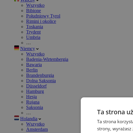
Wszystko
Bibione
Południowy Tyrol
Rimini i okolice
Toskania
Trydent
Umbria
…
Niemcy
Wszystko
Badenia-Wirtembergia
Bawaria
Berlin
Brandenburgia
Dolna Saksonia
Düsseldorf
Hamburg
Hesja
Rujana
Saksonia
Ta strona u
…
Holandia
Ta strona korzyst
Wszystko
strony, wyrażasz
Amsterdam