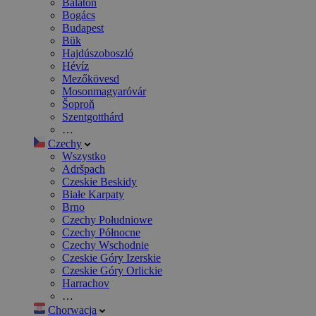
Balaton
Bogács
Budapest
Bük
Hajdúszoboszló
Hévíz
Mezőkövesd
Mosonmagyaróvár
Šoproň
Szentgotthárd
…
Czechy
Wszystko
Adršpach
Czeskie Beskidy
Białe Karpaty
Brno
Czechy Południowe
Czechy Północne
Czechy Wschodnie
Czeskie Góry Izerskie
Czeskie Góry Orlickie
Harrachov
…
Chorwacja