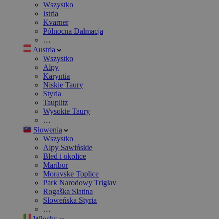
Wszystko
Istria
Kvarner
Północna Dalmacja
…
Austria
Wszystko
Alpy
Karyntia
Niskie Taury
Styria
Tauplitz
Wysokie Taury
…
Słowenia
Wszystko
Alpy Sawińskie
Bled i okolice
Maribor
Moravske Toplice
Park Narodowy Triglav
Rogaška Slatina
Słoweńska Styria
…
Włochy