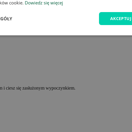
lików cookie.
Dowiedz się więcej
EGÓŁY
AKCEPTUJ
ym i ciesz się zasłużonym wypoczynkiem.