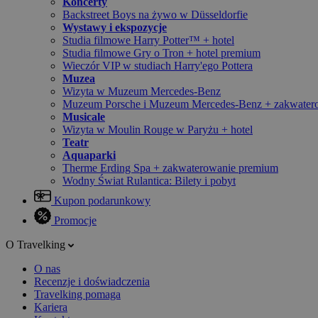
Koncerty
Backstreet Boys na żywo w Düsseldorfie
Wystawy i ekspozycje
Studia filmowe Harry Potter™ + hotel
Studia filmowe Gry o Tron + hotel premium
Wieczór VIP w studiach Harry'ego Pottera
Muzea
Wizyta w Muzeum Mercedes-Benz
Muzeum Porsche i Muzeum Mercedes-Benz + zakwater
Musicale
Wizyta w Moulin Rouge w Paryżu + hotel
Teatr
Aquaparki
Therme Erding Spa + zakwaterowanie premium
Wodny Świat Rulantica: Bilety i pobyt
Kupon podarunkowy
Promocje
O Travelking
O nas
Recenzje i doświadczenia
Travelking pomaga
Kariera