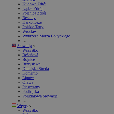
Kudowa Zdrój
Lądek Zdrój
Polanica Zdrój
Beskidy
Karkonosze
Polskie Tatry
Wrocław
Wybrzeże Morza Bałtyckiego
…
Słowacja
Wszystko
Bešeňová
Bojnice
Bratysława
Dunajska Streda
Komarno
Liptów
Orawa
Pieszczany
Podhajska
Południowa Słowacja
…
Węgry
Wszystko