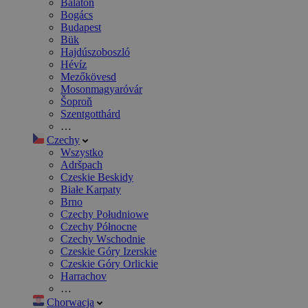
Balaton
Bogács
Budapest
Bük
Hajdúszoboszló
Hévíz
Mezőkövesd
Mosonmagyaróvár
Šoproň
Szentgotthárd
…
Czechy
Wszystko
Adršpach
Czeskie Beskidy
Białe Karpaty
Brno
Czechy Południowe
Czechy Północne
Czechy Wschodnie
Czeskie Góry Izerskie
Czeskie Góry Orlickie
Harrachov
…
Chorwacja