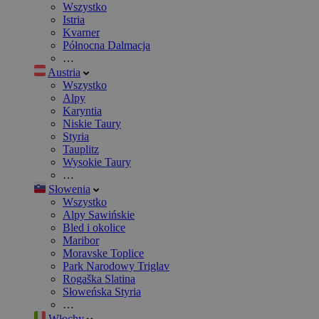
Wszystko
Istria
Kvarner
Północna Dalmacja
…
Austria
Wszystko
Alpy
Karyntia
Niskie Taury
Styria
Tauplitz
Wysokie Taury
…
Słowenia
Wszystko
Alpy Sawińskie
Bled i okolice
Maribor
Moravske Toplice
Park Narodowy Triglav
Rogaška Slatina
Słoweńska Styria
…
Włochy