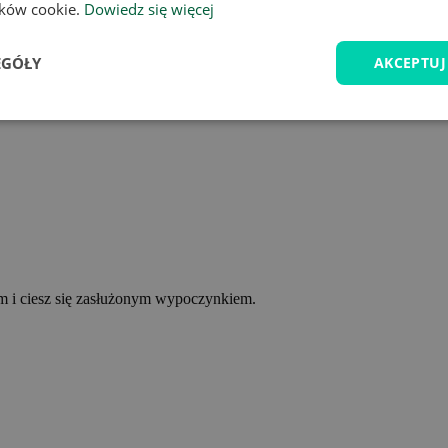
lików cookie.
Dowiedz się więcej
EGÓŁY
AKCEPTUJ
ym i ciesz się zasłużonym wypoczynkiem.