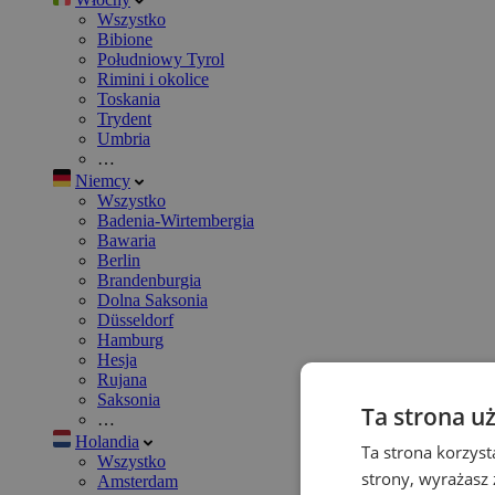
Wszystko
Bibione
Południowy Tyrol
Rimini i okolice
Toskania
Trydent
Umbria
…
Niemcy
Wszystko
Badenia-Wirtembergia
Bawaria
Berlin
Brandenburgia
Dolna Saksonia
Düsseldorf
Hamburg
Hesja
Rujana
Saksonia
Ta strona u
…
Holandia
Ta strona korzyst
Wszystko
strony, wyrażasz
Amsterdam