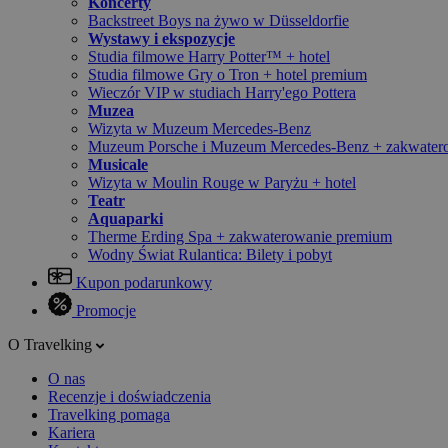
Koncerty
Backstreet Boys na żywo w Düsseldorfie
Wystawy i ekspozycje
Studia filmowe Harry Potter™ + hotel
Studia filmowe Gry o Tron + hotel premium
Wieczór VIP w studiach Harry'ego Pottera
Muzea
Wizyta w Muzeum Mercedes-Benz
Muzeum Porsche i Muzeum Mercedes-Benz + zakwater
Musicale
Wizyta w Moulin Rouge w Paryżu + hotel
Teatr
Aquaparki
Therme Erding Spa + zakwaterowanie premium
Wodny Świat Rulantica: Bilety i pobyt
Kupon podarunkowy
Promocje
O Travelking
O nas
Recenzje i doświadczenia
Travelking pomaga
Kariera