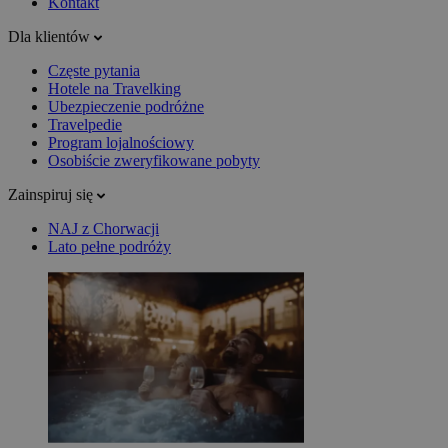
Kontakt
Dla klientów
Częste pytania
Hotele na Travelking
Ubezpieczenie podróżne
Travelpedie
Program lojalnościowy
Osobiście zweryfikowane pobyty
Zainspiruj się
NAJ z Chorwacji
Lato pełne podróży