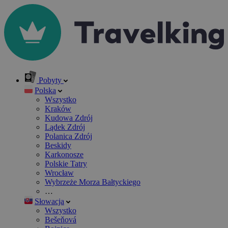
Pobyty
Polska
Wszystko
Kraków
Kudowa Zdrój
Lądek Zdrój
Polanica Zdrój
Beskidy
Karkonosze
Polskie Tatry
Wrocław
Wybrzeże Morza Bałtyckiego
…
Słowacja
Wszystko
Bešeňová