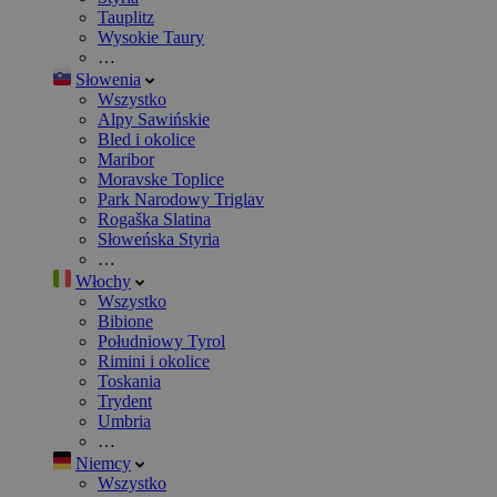
Tauplitz
Wysokie Taury
…
Słowenia
Wszystko
Alpy Sawińskie
Bled i okolice
Maribor
Moravske Toplice
Park Narodowy Triglav
Rogaška Slatina
Słoweńska Styria
…
Włochy
Wszystko
Bibione
Południowy Tyrol
Rimini i okolice
Toskania
Trydent
Umbria
…
Niemcy
Wszystko