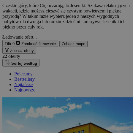
Czeskie góry, które Cię oczarują, to Jeseniki. Szukasz relaksujących
wakacji, gdzie możesz cieszyć się czystym powietrzem i piękną
przyrodą? W takim razie wybierz jeden z naszych wygodnych
pobytów dla dwojga lub rodzin z dziećmi i odkrywaj Jesenik i ich
piękno przez cały rok.
Ładowanie ofert...
Filtr
0
Zamknąć
filtrowanie
Zobacz mapę
Zobacz oferty
22
oferty
Sortuj według
Polecamy
Bestsellery
Najtańsze
Najnowsze