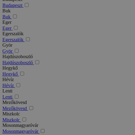
Budapeszt
Buk
Buk
Eger
Eger
Egerszalók
Egerszalók
Györ
Györ
Hajdúszoboszló
Hajdúszoboszló
Hegykő
Hegykő
Hévíz
Hévíz
Lenti
Lenti
Mezőkövesd
Mezőkövesd
Miszkolc
Miszkolc
Mosonmagyaróvár
Mosonmagyaróvár