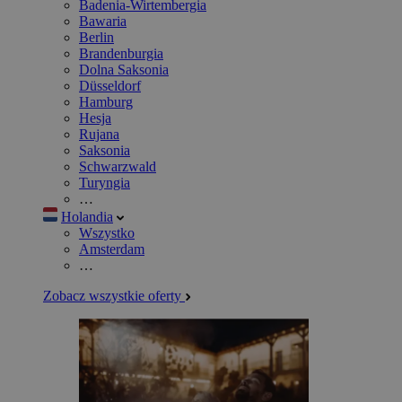
Badenia-Wirtembergia
Bawaria
Berlin
Brandenburgia
Dolna Saksonia
Düsseldorf
Hamburg
Hesja
Rujana
Saksonia
Schwarzwald
Turyngia
…
Holandia
Wszystko
Amsterdam
…
Zobacz wszystkie oferty