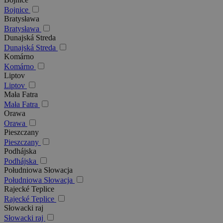
Bojnice
Bratysława
Bratysława
Dunajská Streda
Dunajská Streda
Komárno
Komárno
Liptov
Liptov
Mała Fatra
Mała Fatra
Orawa
Orawa
Pieszczany
Pieszczany
Podhájska
Podhájska
Południowa Słowacja
Południowa Słowacja
Rajecké Teplice
Rajecké Teplice
Słowacki raj
Słowacki raj