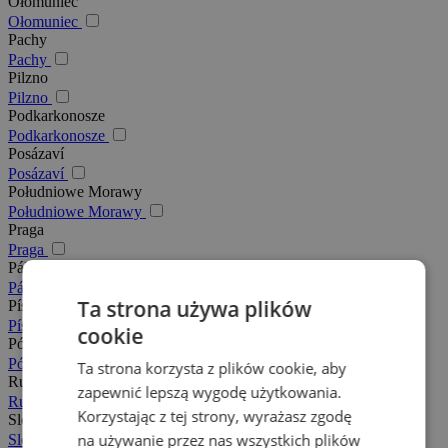
Ołomuniec
Ołomuniec
Pachy
Pachy
Pilzno
Pilzno
Podkarkonosze
Podkarkonosze
Posázaví
Posázaví
Południowe Morawy
Południowe Morawy
Praga
Praga
Pálava
Pálava
Ta strona używa plików
Písek
Písek
cookie
Północne Morawy
Północne Morawy
Ta strona korzysta z plików cookie, aby
Rudawy
zapewnić lepszą wygodę użytkowania.
Rudawy
Korzystając z tej strony, wyrażasz zgodę
Slovácko
na używanie przez nas wszystkich plików
Slovácko