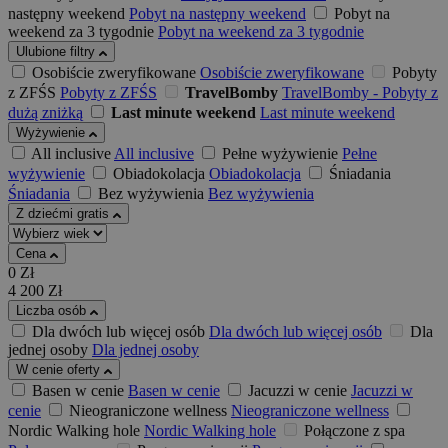
następny weekend
Pobyt na następny weekend
Pobyt na
weekend za 3 tygodnie
Pobyt na weekend za 3 tygodnie
Ulubione filtry
Osobiście zweryfikowane
Osobiście zweryfikowane
Pobyty
z ZFŚS
Pobyty z ZFŚS
TravelBomby
TravelBomby - Pobyty z
dużą zniżką
Last minute weekend
Last minute weekend
Wyżywienie
All inclusive
All inclusive
Pełne wyżywienie
Pełne
wyżywienie
Obiadokolacja
Obiadokolacja
Śniadania
Śniadania
Bez wyżywienia
Bez wyżywienia
Z dziećmi gratis
Cena
0
Zł
4 200
Zł
Liczba osób
Dla dwóch lub więcej osób
Dla dwóch lub więcej osób
Dla
jednej osoby
Dla jednej osoby
W cenie oferty
Basen w cenie
Basen w cenie
Jacuzzi w cenie
Jacuzzi w
cenie
Nieograniczone wellness
Nieograniczone wellness
Nordic Walking hole
Nordic Walking hole
Połączone z spa