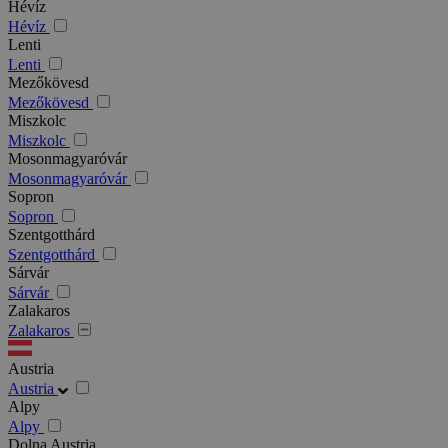
Hévíz
Hévíz
Lenti
Lenti
Mezőkövesd
Mezőkövesd
Miszkolc
Miszkolc
Mosonmagyaróvár
Mosonmagyaróvár
Sopron
Sopron
Szentgotthárd
Szentgotthárd
Sárvár
Sárvár
Zalakaros
Zalakaros
Austria
Austria
Alpy
Alpy
Dolna Austria