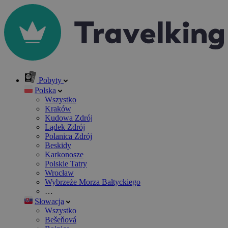
Pobyty
Polska
Wszystko
Kraków
Kudowa Zdrój
Lądek Zdrój
Polanica Zdrój
Beskidy
Karkonosze
Polskie Tatry
Wrocław
Wybrzeże Morza Bałtyckiego
…
Słowacja
Wszystko
Bešeňová