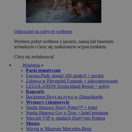
Odpocznij na pobycie wellness
Wybierz pobyt wellness z jacuzzi, sauną lub basenem
termalnym i ciesz się zasłużonym wypoczynkiem.
Chcę się zrelaksować
Wrażenia
Parki tematyczne
Europa-Park: ponad 100 atrakcji + nocleg
Zabawa w Playmobil Funpark + zakwaterowanie
LEGOLAND® Deutschland Resort + pobyt
Koncerty
Backstreet Boys na żywo w Düsseldorfie
Wystawy i ekspozycje
Studia filmowe Harry Potter™ + hotel
Studia filmowe Gry o Tron + hotel premium
Wieczór VIP w studiach Harry'ego Pottera
Muzea
Wizyta w Muzeum Mercedes-Benz