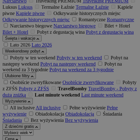
Narciarstwo
Travelking PREMIUM
Travelking PREMIUM
Luksus
Luksus
Termalne Łaźnie
Termalne Łaźnie
Kąpiele
piwne
Kąpiele piwne
Odkrywanie historycznych miejsc
Odkrywanie historycznych miejsc
Romantyczne
Romantyczne
Narciarstwo biegowe
Narciarstwo biegowe
Bilet + Hotel
Bilet + Hotel
Pobyt z degustacją wina
Pobyt z degustacją wina
Święta i wakacje
Lato 2026
Lato 2026
Weekendowy pobyt
Pobyty w ten weekend
Pobyty w ten weekend
Pobyt na
następny weekend
Pobyt na następny weekend
Pobyt na
weekend za 3 tygodnie
Pobyt na weekend za 3 tygodnie
Ulubione filtry
Osobiście zweryfikowane
Osobiście zweryfikowane
Pobyty
z ZFŚS
Pobyty z ZFŚS
TravelBomby
TravelBomby - Pobyty z
dużą zniżką
Last minute weekend
Last minute weekend
Wyżywienie
All inclusive
All inclusive
Pełne wyżywienie
Pełne
wyżywienie
Obiadokolacja
Obiadokolacja
Śniadania
Śniadania
Bez wyżywienia
Bez wyżywienia
Z dziećmi gratis
Cena