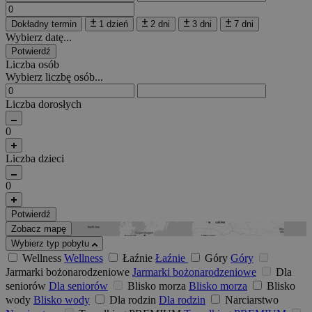
Dokładny termin
1 dzień
2 dni
3 dni
7 dni
Wybierz datę...
Potwierdź
Liczba osób
Wybierz liczbę osób...
Liczba dorosłych
0
Liczba dzieci
0
Potwierdź
Zobacz mapę
Wybierz typ pobytu
Wellness
Wellness
Łaźnie
Łaźnie
Góry
Góry
Jarmarki bożonarodzeniowe
Jarmarki bożonarodzeniowe
Dla
seniorów
Dla seniorów
Blisko morza
Blisko morza
Blisko
wody
Blisko wody
Dla rodzin
Dla rodzin
Narciarstwo