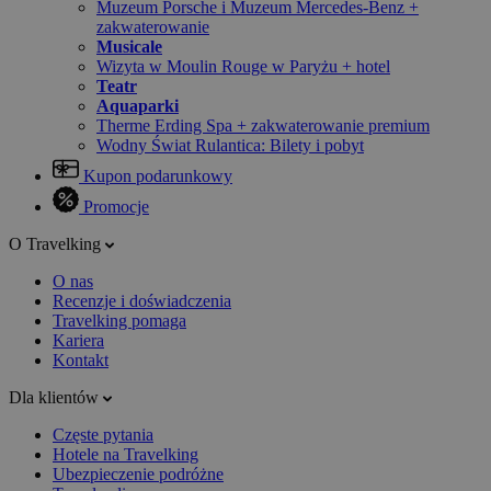
Muzeum Porsche i Muzeum Mercedes-Benz +
zakwaterowanie
Musicale
Wizyta w Moulin Rouge w Paryżu + hotel
Teatr
Aquaparki
Therme Erding Spa + zakwaterowanie premium
Wodny Świat Rulantica: Bilety i pobyt
Kupon podarunkowy
Promocje
O Travelking
O nas
Recenzje i doświadczenia
Travelking pomaga
Kariera
Kontakt
Dla klientów
Częste pytania
Hotele na Travelking
Ubezpieczenie podróżne