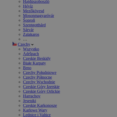
Hajdúszoboszló
Hévíz
Mezőkövesd
Mosonmagyaróvár
Šoproň
Szentgotthárd
Sárvár
Zalakaros
…
Czechy
Wszystko
Adršpach
Czeskie Beskidy
Białe Karpaty
Brno
Czechy Południowe
Czechy Północne
Czechy Wschodnie
Czeskie Góry Izerskie
Czeskie Góry Orlickie
Harrachov
Jeseniki
Czeskie Karkonosze
Karlowe Wary
Lednice i Valtice