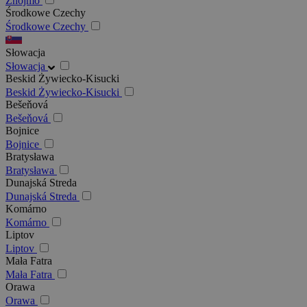
Znojmo
Środkowe Czechy
Środkowe Czechy
Słowacja
Słowacja
Beskid Żywiecko-Kisucki
Beskid Żywiecko-Kisucki
Bešeňová
Bešeňová
Bojnice
Bojnice
Bratysława
Bratysława
Dunajská Streda
Dunajská Streda
Komárno
Komárno
Liptov
Liptov
Mała Fatra
Mała Fatra
Orawa
Orawa