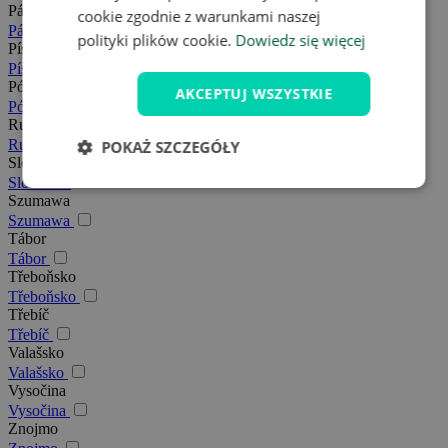
Pálava
cookie zgodnie z warunkami naszej
Pálava
polityki plików cookie.
Dowiedz się więcej
Písek
Písek
Północne Morawy
AKCEPTUJ WSZYSTKIE
Północne Morawy
Rudawy
Rudawy
POKAŻ SZCZEGÓŁY
Slovácko
Slovácko
Szumawa
Szumawa
Tábor
Tábor
Třeboňsko
Třeboňsko
Třebíč
Třebíč
Valašsko
Valašsko
Vysočina
Vysočina
Znojmo