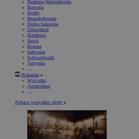
Badenia-Wirtembergia
Bawaria
Berlin
Brandenburgia
Dolna Saksonia
Düsseldorf
Hamburg
Hesja
Rujana
Saksonia
Schwarzwald
Turyngia
…
Holandia
Wszystko
Amsterdam
…
Zobacz wszystkie oferty