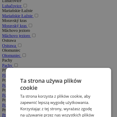
Luhačovice
Luhačovice
Mariańskie Łaźnie
Mariańskie Łaźnie
Moravský kras
Moravský kras
Máchovo jezioro
Máchovo jezioro
Ostrawa
Ostrawa
Ołomuniec
Ołomuniec
Pachy
Pachy
Pilzno
Pilzno
Ta strona używa plików
Podkarkonosze
Podkarkonosze
cookie
Posázaví
Posázaví
Ta strona korzysta z plików cookie, aby
Południowe Morawy
zapewnić lepszą wygodę użytkowania.
Południowe Morawy
Korzystając z tej strony, wyrażasz zgodę
Praga
na używanie przez nas wszystkich plików
Praga