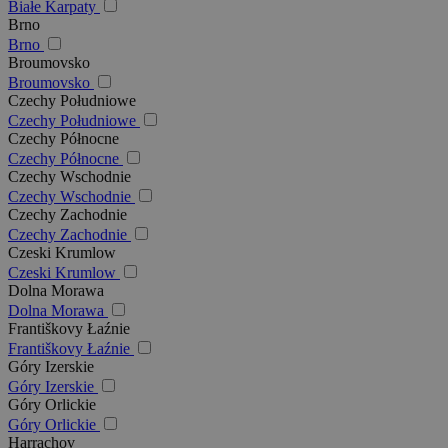
Białe Karpaty
Brno
Brno
Broumovsko
Broumovsko
Czechy Południowe
Czechy Południowe
Czechy Północne
Czechy Północne
Czechy Wschodnie
Czechy Wschodnie
Czechy Zachodnie
Czechy Zachodnie
Czeski Krumlow
Czeski Krumlow
Dolna Morawa
Dolna Morawa
Františkovy Łaźnie
Františkovy Łaźnie
Góry Izerskie
Góry Izerskie
Góry Orlickie
Góry Orlickie
Harrachov