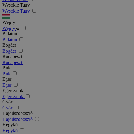
Wysokie Tatry
Wysokie Tatry
Węgry
Węgry
Balaton
Balaton
Bogács
Bogács
Budapeszt
Budapeszt
Buk
Buk
Eger
Eger
Egerszalók
Egerszalók
Györ
Györ
Hajdúszoboszló
Hajdúszoboszló
Hegykő
Hegykő