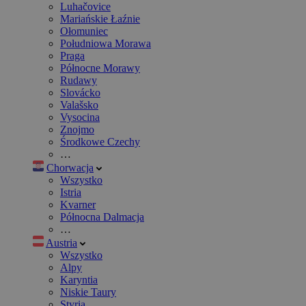
Luhačovice
Mariańskie Łaźnie
Ołomuniec
Południowa Morawa
Praga
Północne Morawy
Rudawy
Slovácko
Valašsko
Vysocina
Znojmo
Środkowe Czechy
…
Chorwacja
Wszystko
Istria
Kvarner
Północna Dalmacja
…
Austria
Wszystko
Alpy
Karyntia
Niskie Taury
Styria