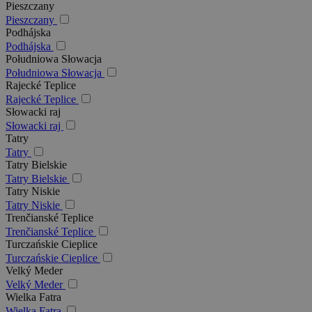
Pieszczany
Pieszczany
Podhájska
Podhájska
Południowa Słowacja
Południowa Słowacja
Rajecké Teplice
Rajecké Teplice
Słowacki raj
Słowacki raj
Tatry
Tatry
Tatry Bielskie
Tatry Bielskie
Tatry Niskie
Tatry Niskie
Trenčianské Teplice
Trenčianské Teplice
Turczańskie Cieplice
Turczańskie Cieplice
Velký Meder
Velký Meder
Wielka Fatra
Wielka Fatra