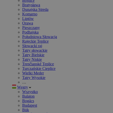
Bojnice
Bratysława
Dunajska Streda
Komarno
Liptów
Orawa
Pieszczany
Podhajska
Południowa Słowacja
Rajeckie Teplice
Słowacki raj
Tatry słowackie
Tatry Bielskie
Tatry Niskie
Trenčianské Teplice
Turczańskie Cieplice
Wielki Meder
Tatry Wysokie
…
Węgry
Wszystko
Balaton
Bogács
Budapest
Bük