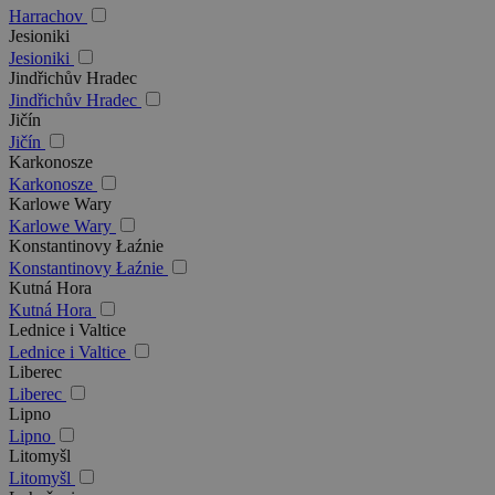
Harrachov
Jesioniki
Jesioniki
Jindřichův Hradec
Jindřichův Hradec
Jičín
Jičín
Karkonosze
Karkonosze
Karlowe Wary
Karlowe Wary
Konstantinovy Łaźnie
Konstantinovy Łaźnie
Kutná Hora
Kutná Hora
Lednice i Valtice
Lednice i Valtice
Liberec
Liberec
Lipno
Lipno
Litomyšl
Litomyšl