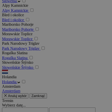
Słowenia
Alpy Kamnickie
Alpy Kamnickie
Bled i okolice
Bled i okolice
Mariborsko Pohorje
Mariborsko Pohorje
Morawskie Toplice
Morawskie Toplice
Park Narodowy Triglav
Park Narodowy Triglav
Rogaška Slatina
Rogaška Slatina
Słoweńskie Štýrsko
Słoweńskie Štýrsko
Holandia
Holandia
Amsterdam
Amsterdam
Anuluj wybór
Zamknąć
Termin
Wybierz datę...