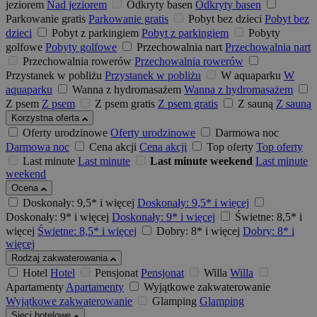
jeziorem
Nad jeziorem
Odkryty basen
Odkryty basen
Parkowanie gratis
Parkowanie gratis
Pobyt bez dzieci
Pobyt bez
dzieci
Pobyt z parkingiem
Pobyt z parkingiem
Pobyty
golfowe
Pobyty golfowe
Przechowalnia nart
Przechowalnia nart
Przechowalnia rowerów
Przechowalnia rowerów
Przystanek w pobliżu
Przystanek w pobliżu
W aquaparku
W
aquaparku
Wanna z hydromasażem
Wanna z hydromasażem
Z psem
Z psem
Z psem gratis
Z psem gratis
Z sauną
Z sauną
Korzystna oferta
Oferty urodzinowe
Oferty urodzinowe
Darmowa noc
Darmowa noc
Cena akcji
Cena akcji
Top oferty
Top oferty
Last minute
Last minute
Last minute weekend
Last minute
weekend
Ocena
Doskonały: 9,5* i więcej
Doskonały: 9,5* i więcej
Doskonały: 9* i więcej
Doskonały: 9* i więcej
Świetne: 8,5* i
więcej
Świetne: 8,5* i więcej
Dobry: 8* i więcej
Dobry: 8* i
więcej
Rodzaj zakwaterowania
Hotel
Hotel
Pensjonat
Pensjonat
Willa
Willa
Apartamenty
Apartamenty
Wyjątkowe zakwaterowanie
Wyjątkowe zakwaterowanie
Glamping
Glamping
Sieci hotelowe