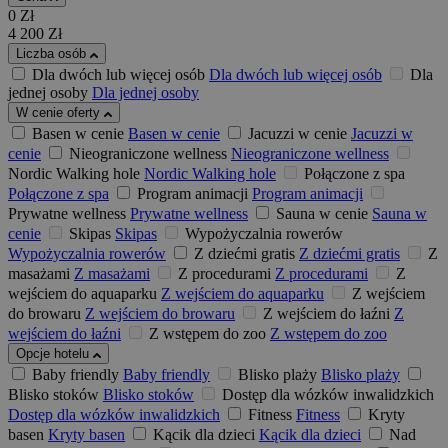
0
Zł
4 200
Zł
Liczba osób
Dla dwóch lub więcej osób
Dla dwóch lub więcej osób
Dla
jednej osoby
Dla jednej osoby
W cenie oferty
Basen w cenie
Basen w cenie
Jacuzzi w cenie
Jacuzzi w
cenie
Nieograniczone wellness
Nieograniczone wellness
Nordic Walking hole
Nordic Walking hole
Połączone z spa
Połączone z spa
Program animacji
Program animacji
Prywatne wellness
Prywatne wellness
Sauna w cenie
Sauna w
cenie
Skipas
Skipas
Wypożyczalnia rowerów
Wypożyczalnia rowerów
Z dziećmi gratis
Z dziećmi gratis
Z
masażami
Z masażami
Z procedurami
Z procedurami
Z
wejściem do aquaparku
Z wejściem do aquaparku
Z wejściem
do browaru
Z wejściem do browaru
Z wejściem do łaźni
Z
wejściem do łaźni
Z wstępem do zoo
Z wstępem do zoo
Opcje hotelu
Baby friendly
Baby friendly
Blisko plaży
Blisko plaży
Blisko stoków
Blisko stoków
Dostęp dla wózków inwalidzkich
Dostęp dla wózków inwalidzkich
Fitness
Fitness
Kryty
basen
Kryty basen
Kącik dla dzieci
Kącik dla dzieci
Nad