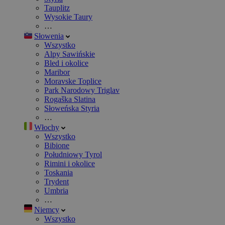
Tauplitz
Wysokie Taury
…
Słowenia
Wszystko
Alpy Sawińskie
Bled i okolice
Maribor
Moravske Toplice
Park Narodowy Triglav
Rogaška Slatina
Słoweńska Styria
…
Włochy
Wszystko
Bibione
Południowy Tyrol
Rimini i okolice
Toskania
Trydent
Umbria
…
Niemcy
Wszystko