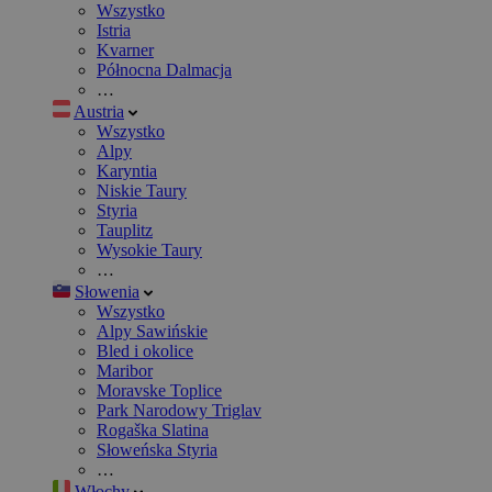
Wszystko
Istria
Kvarner
Północna Dalmacja
…
Austria
Wszystko
Alpy
Karyntia
Niskie Taury
Styria
Tauplitz
Wysokie Taury
…
Słowenia
Wszystko
Alpy Sawińskie
Bled i okolice
Maribor
Moravske Toplice
Park Narodowy Triglav
Rogaška Slatina
Słoweńska Styria
…
Włochy