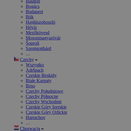
Balaton
Bogács
Budapest
Bük
Hajdúszoboszló
Hévíz
Mezőkövesd
Mosonmagyaróvár
Šoproň
Szentgotthárd
…
Czechy
Wszystko
Adršpach
Czeskie Beskidy
Białe Karpaty
Brno
Czechy Południowe
Czechy Północne
Czechy Wschodnie
Czeskie Góry Izerskie
Czeskie Góry Orlickie
Harrachov
…
Chorwacja