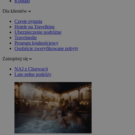
Kontakt
Dla klientów
Częste pytania
Hotele na Travelking
Ubezpieczenie podróżne
Travelpedie
Program lojalnościowy
Osobiście zweryfikowane pobyty
Zainspiruj się
NAJ z Chorwacji
Lato pełne podróży