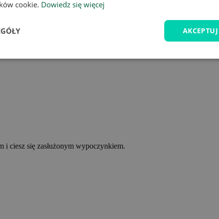
lików cookie.
Dowiedz się więcej
EGÓŁY
AKCEPTUJ
ym i ciesz się zasłużonym wypoczynkiem.