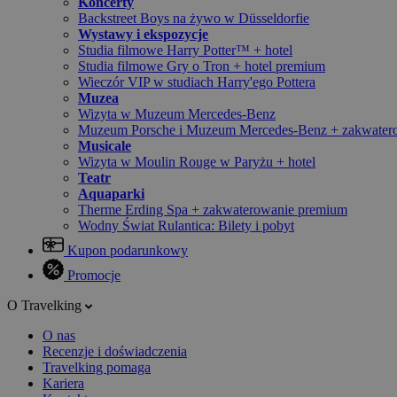
Koncerty
Backstreet Boys na żywo w Düsseldorfie
Wystawy i ekspozycje
Studia filmowe Harry Potter™ + hotel
Studia filmowe Gry o Tron + hotel premium
Wieczór VIP w studiach Harry'ego Pottera
Muzea
Wizyta w Muzeum Mercedes-Benz
Muzeum Porsche i Muzeum Mercedes-Benz + zakwater
Musicale
Wizyta w Moulin Rouge w Paryżu + hotel
Teatr
Aquaparki
Therme Erding Spa + zakwaterowanie premium
Wodny Świat Rulantica: Bilety i pobyt
Kupon podarunkowy
Promocje
O Travelking
O nas
Recenzje i doświadczenia
Travelking pomaga
Kariera