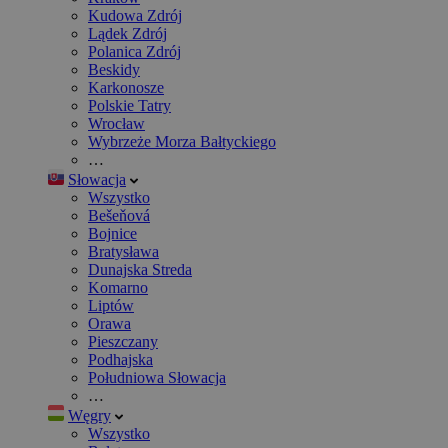
Kudowa Zdrój
Lądek Zdrój
Polanica Zdrój
Beskidy
Karkonosze
Polskie Tatry
Wrocław
Wybrzeże Morza Bałtyckiego
…
Słowacja
Wszystko
Bešeňová
Bojnice
Bratysława
Dunajska Streda
Komarno
Liptów
Orawa
Pieszczany
Podhajska
Południowa Słowacja
…
Węgry
Wszystko