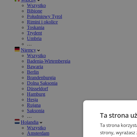
Wszystko
Bibione
Południowy Tyrol
Rimini i okolice
Toskania
Trydent
Umbria
…
Niemcy
Wszystko
Badenia-Wirtembergia
Bawaria
Berlin
Brandenburgia
Dolna Saksonia
Düsseldorf
Hamburg
Hesja
Rujana
Saksonia
Ta strona u
…
Holandia
Ta strona korzyst
Wszystko
strony, wyrażasz
Amsterdam