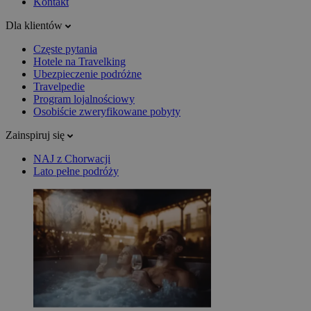
Kontakt
Dla klientów
Częste pytania
Hotele na Travelking
Ubezpieczenie podróżne
Travelpedie
Program lojalnościowy
Osobiście zweryfikowane pobyty
Zainspiruj się
NAJ z Chorwacji
Lato pełne podróży