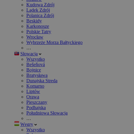
Kudowa Zdrój
Lądek Zdrój
Polanica Zdrój
Beskidy
Karkonosze
Polskie Tatry
Wrocław
Wybrzeże Morza Bałtyckiego
…
Słowacja
Wszystko
Bešeňová
Bojnice
Bratysława
Dunajska Streda
Komarno
Liptów
Orawa
Pieszczany
Podhajska
Południowa Słowacja
…
Węgry
Wszystko