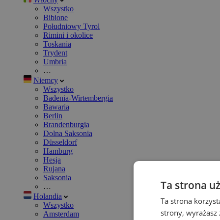
Wszystko
Bibione
Południowy Tyrol
Rimini i okolice
Toskania
Trydent
Umbria
…
Niemcy
Wszystko
Badenia-Wirtembergia
Bawaria
Berlin
Brandenburgia
Dolna Saksonia
Düsseldorf
Hamburg
Hesja
Rujana
Saksonia
Ta strona u
…
Holandia
Ta strona korzyst
Wszystko
strony, wyrażasz
Amsterdam