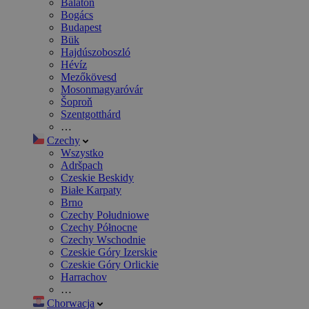
Balaton
Bogács
Budapest
Bük
Hajdúszoboszló
Hévíz
Mezőkövesd
Mosonmagyaróvár
Šoproň
Szentgotthárd
…
Czechy
Wszystko
Adršpach
Czeskie Beskidy
Białe Karpaty
Brno
Czechy Południowe
Czechy Północne
Czechy Wschodnie
Czeskie Góry Izerskie
Czeskie Góry Orlickie
Harrachov
…
Chorwacja