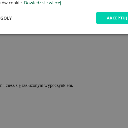
lików cookie.
Dowiedz się więcej
EGÓŁY
AKCEPTUJ
ym i ciesz się zasłużonym wypoczynkiem.