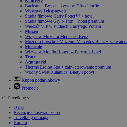
Koncerty
Backstreet Boys na żywo w Düsseldorfie
Wystawy i ekspozycje
Studia filmowe Harry Potter™ + hotel
Studia filmowe Gry o Tron + hotel premium
Wieczór VIP w studiach Harry'ego Pottera
Muzea
Wizyta w Muzeum Mercedes-Benz
Muzeum Porsche i Muzeum Mercedes-Benz + zakwater
Musicale
Wizyta w Moulin Rouge w Paryżu + hotel
Teatr
Aquaparki
Therme Erding Spa + zakwaterowanie premium
Wodny Świat Rulantica: Bilety i pobyt
Kupon podarunkowy
Promocje
O Travelking
O nas
Recenzje i doświadczenia
Travelking pomaga
Kariera