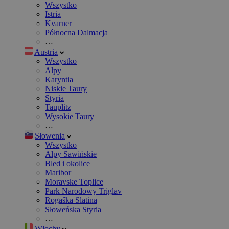
Wszystko
Istria
Kvarner
Północna Dalmacja
…
Austria
Wszystko
Alpy
Karyntia
Niskie Taury
Styria
Tauplitz
Wysokie Taury
…
Słowenia
Wszystko
Alpy Sawińskie
Bled i okolice
Maribor
Moravske Toplice
Park Narodowy Triglav
Rogaška Slatina
Słoweńska Styria
…
Włochy