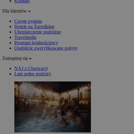
Kontakt
Dla klientów
Częste pytania
Hotele na Travelking
Ubezpieczenie podróżne
Travelpedie
Program lojalnościowy
Osobiście zweryfikowane pobyty
Zainspiruj się
NAJ z Chorwacji
Lato pełne podróży