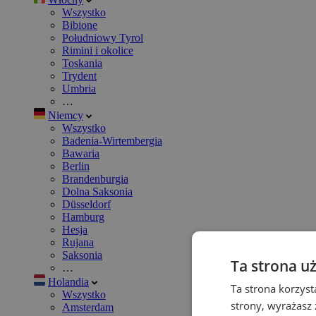
Wszystko
Bibione
Południowy Tyrol
Rimini i okolice
Toskania
Trydent
Umbria
…
Niemcy
Wszystko
Badenia-Wirtembergia
Bawaria
Berlin
Brandenburgia
Dolna Saksonia
Düsseldorf
Hamburg
Hesja
Rujana
Saksonia
Ta strona u
…
Holandia
Ta strona korzyst
Wszystko
strony, wyrażasz
Amsterdam