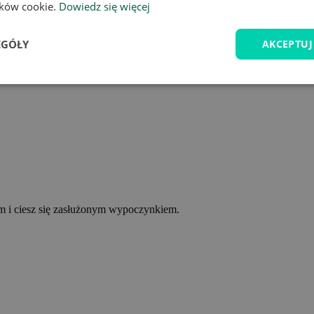
lików cookie.
Dowiedz się więcej
EGÓŁY
AKCEPTUJ
ym i ciesz się zasłużonym wypoczynkiem.