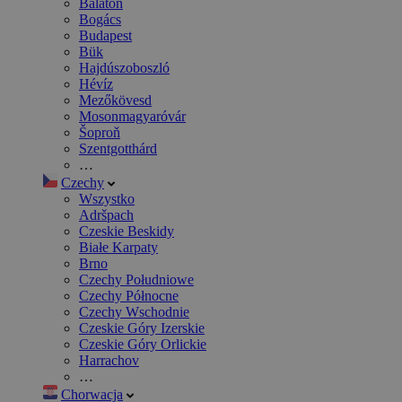
Balaton
Bogács
Budapest
Bük
Hajdúszoboszló
Hévíz
Mezőkövesd
Mosonmagyaróvár
Šoproň
Szentgotthárd
…
Czechy
Wszystko
Adršpach
Czeskie Beskidy
Białe Karpaty
Brno
Czechy Południowe
Czechy Północne
Czechy Wschodnie
Czeskie Góry Izerskie
Czeskie Góry Orlickie
Harrachov
…
Chorwacja