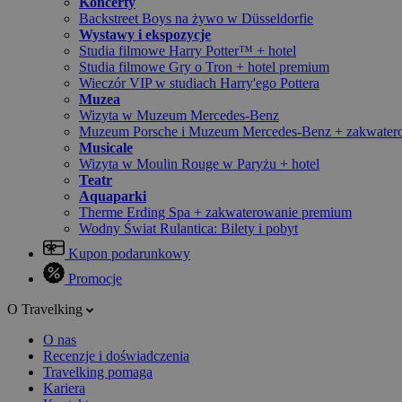
Koncerty
Backstreet Boys na żywo w Düsseldorfie
Wystawy i ekspozycje
Studia filmowe Harry Potter™ + hotel
Studia filmowe Gry o Tron + hotel premium
Wieczór VIP w studiach Harry'ego Pottera
Muzea
Wizyta w Muzeum Mercedes-Benz
Muzeum Porsche i Muzeum Mercedes-Benz + zakwater
Musicale
Wizyta w Moulin Rouge w Paryżu + hotel
Teatr
Aquaparki
Therme Erding Spa + zakwaterowanie premium
Wodny Świat Rulantica: Bilety i pobyt
Kupon podarunkowy
Promocje
O Travelking
O nas
Recenzje i doświadczenia
Travelking pomaga
Kariera