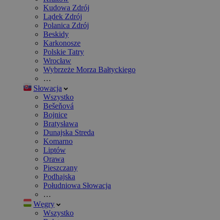
Kudowa Zdrój
Lądek Zdrój
Polanica Zdrój
Beskidy
Karkonosze
Polskie Tatry
Wrocław
Wybrzeże Morza Bałtyckiego
…
Słowacja
Wszystko
Bešeňová
Bojnice
Bratysława
Dunajska Streda
Komarno
Liptów
Orawa
Pieszczany
Podhajska
Południowa Słowacja
…
Węgry
Wszystko