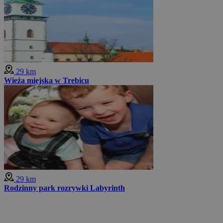
29 km
Wieża miejska w Trebicu
29 km
Rodzinny park rozrywki Labyrinth