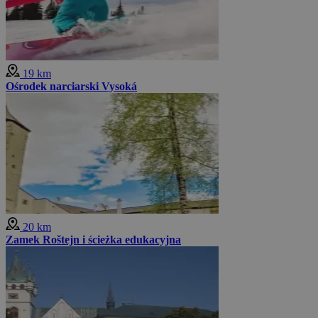
19 km
Ośrodek narciarski Vysoká
20 km
Zamek Roštejn i ścieżka edukacyjna