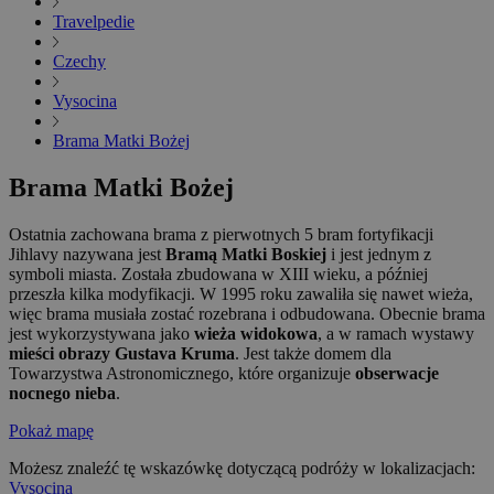
Travelpedie
Czechy
Vysocina
Brama Matki Bożej
Brama Matki Bożej
Ostatnia zachowana brama z pierwotnych 5 bram fortyfikacji
Jihlavy nazywana jest
Bramą Matki Boskiej
i jest jednym z
symboli miasta. Została zbudowana w XIII wieku, a później
przeszła kilka modyfikacji. W 1995 roku zawaliła się nawet wieża,
więc brama musiała zostać rozebrana i odbudowana. Obecnie brama
jest wykorzystywana jako
wieża widokowa
, a w ramach wystawy
mieści obrazy Gustava Kruma
. Jest także domem dla
Towarzystwa Astronomicznego, które organizuje
obserwacje
nocnego nieba
.
Pokaż mapę
Możesz znaleźć tę wskazówkę dotyczącą podróży w lokalizacjach:
Vysocina