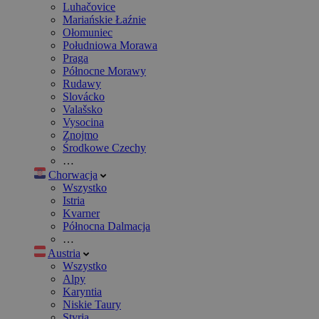
Luhačovice
Mariańskie Łaźnie
Ołomuniec
Południowa Morawa
Praga
Północne Morawy
Rudawy
Slovácko
Valašsko
Vysocina
Znojmo
Środkowe Czechy
…
Chorwacja
Wszystko
Istria
Kvarner
Północna Dalmacja
…
Austria
Wszystko
Alpy
Karyntia
Niskie Taury
Styria