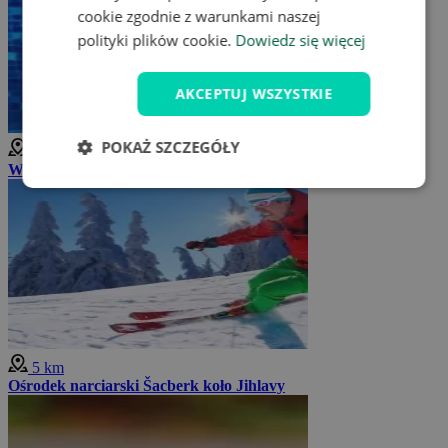
cookie zgodnie z warunkami naszej
polityki plików cookie.
Dowiedz się więcej
AKCEPTUJ WSZYSTKIE
POKAŻ SZCZEGÓŁY
2 km
Wodny Raj Jihlava
5 km
Ośrodek narciarski Šacberk koło Jihlavy