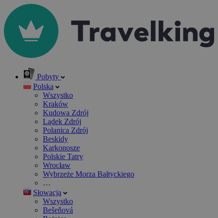
Pobyty
Polska
Wszystko
Kraków
Kudowa Zdrój
Lądek Zdrój
Polanica Zdrój
Beskidy
Karkonosze
Polskie Tatry
Wrocław
Wybrzeże Morza Bałtyckiego
…
Słowacja
Wszystko
Bešeňová