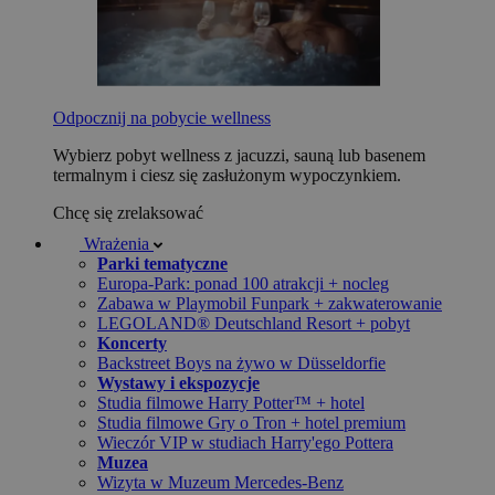
Odpocznij na pobycie wellness
Wybierz pobyt wellness z jacuzzi, sauną lub basenem
termalnym i ciesz się zasłużonym wypoczynkiem.
Chcę się zrelaksować
Wrażenia
Parki tematyczne
Europa-Park: ponad 100 atrakcji + nocleg
Zabawa w Playmobil Funpark + zakwaterowanie
LEGOLAND® Deutschland Resort + pobyt
Koncerty
Backstreet Boys na żywo w Düsseldorfie
Wystawy i ekspozycje
Studia filmowe Harry Potter™ + hotel
Studia filmowe Gry o Tron + hotel premium
Wieczór VIP w studiach Harry'ego Pottera
Muzea
Wizyta w Muzeum Mercedes-Benz