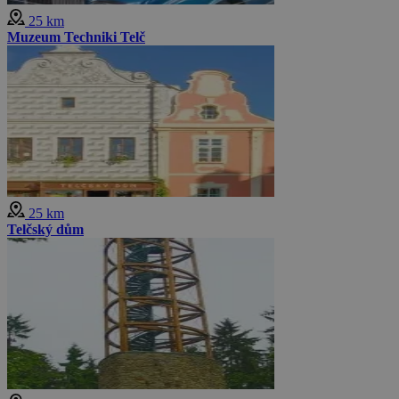
25 km
Muzeum Techniki Telč
25 km
Telčský dům