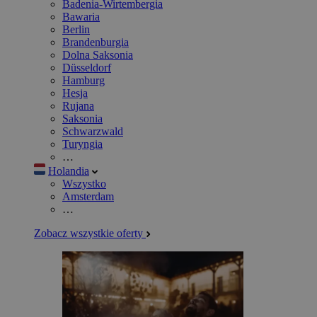
Badenia-Wirtembergia
Bawaria
Berlin
Brandenburgia
Dolna Saksonia
Düsseldorf
Hamburg
Hesja
Rujana
Saksonia
Schwarzwald
Turyngia
…
Holandia
Wszystko
Amsterdam
…
Zobacz wszystkie oferty