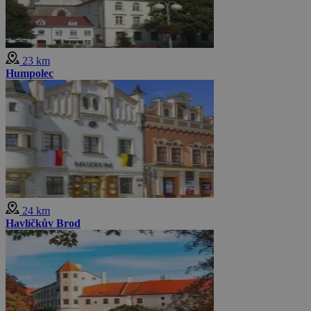
23 km
Humpolec
24 km
Havlíčkův Brod