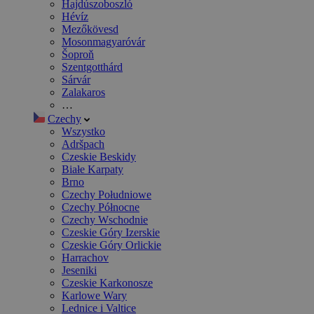
Hajdúszoboszló
Hévíz
Mezőkövesd
Mosonmagyaróvár
Šoproň
Szentgotthárd
Sárvár
Zalakaros
…
Czechy
Wszystko
Adršpach
Czeskie Beskidy
Białe Karpaty
Brno
Czechy Południowe
Czechy Północne
Czechy Wschodnie
Czeskie Góry Izerskie
Czeskie Góry Orlickie
Harrachov
Jeseniki
Czeskie Karkonosze
Karlowe Wary
Lednice i Valtice