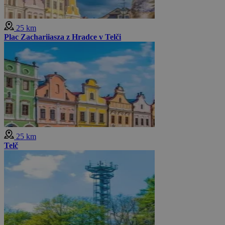
25 km
Plac Zachariiasza z Hradce v Telči
25 km
Telč