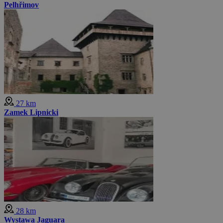
Pelhřimov
27 km
Zamek Lipnicki
28 km
Wystawa Jaguara