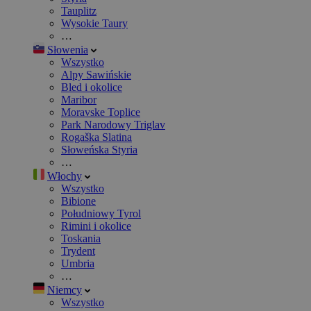
Tauplitz
Wysokie Taury
…
Słowenia
Wszystko
Alpy Sawińskie
Bled i okolice
Maribor
Moravske Toplice
Park Narodowy Triglav
Rogaška Slatina
Słoweńska Styria
…
Włochy
Wszystko
Bibione
Południowy Tyrol
Rimini i okolice
Toskania
Trydent
Umbria
…
Niemcy
Wszystko