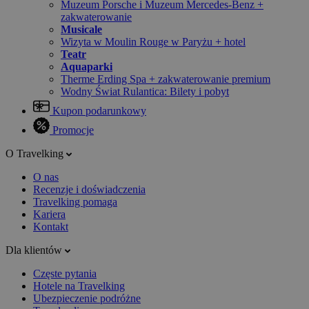
Muzeum Porsche i Muzeum Mercedes-Benz +
zakwaterowanie
Musicale
Wizyta w Moulin Rouge w Paryżu + hotel
Teatr
Aquaparki
Therme Erding Spa + zakwaterowanie premium
Wodny Świat Rulantica: Bilety i pobyt
Kupon podarunkowy
Promocje
O Travelking
O nas
Recenzje i doświadczenia
Travelking pomaga
Kariera
Kontakt
Dla klientów
Częste pytania
Hotele na Travelking
Ubezpieczenie podróżne