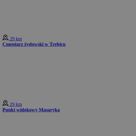
29 km
Cmentarz żydowski w Trebicu
29 km
Punkt widokowy Masaryka