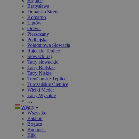
Bojnice
Bratysława
Dunajska Streda
Komarno
Liptów
Orawa
Pieszczany
Podhajska
Południowa Słowacja
Rajeckie Teplice
Słowacki raj
Tatry słowackie
Tatry Bielskie
Tatry Niskie
Trenčianské Teplice
Turczańskie Cieplice
Wielki Meder
Tatry Wysokie
…
Węgry
Wszystko
Balaton
Bogács
Budapest
Bük