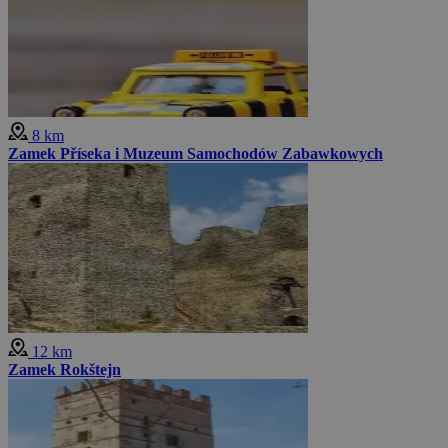
8 km
Zamek Příseka i Muzeum Samochodów Zabawkowych
12 km
Zamek Rokštejn