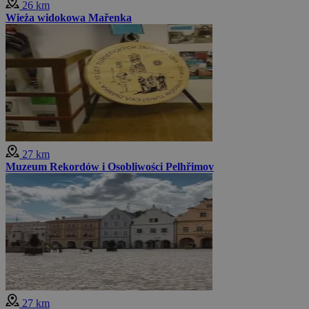
26 km
Wieża widokowa Mařenka
27 km
Muzeum Rekordów i Osobliwości Pelhřimov
27 km