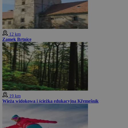
12 km
Zamek Brtnice
19 km
Wieża widokowa i ścieżka edukacyjna Křemešník