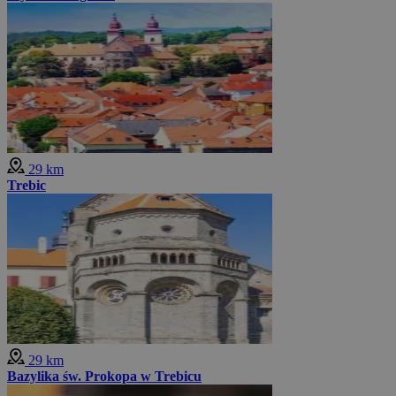
29 km
Trebic
29 km
Bazylika św. Prokopa w Trebicu