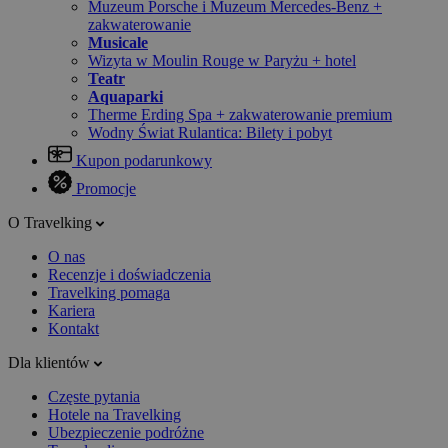
Muzeum Porsche i Muzeum Mercedes-Benz +
zakwaterowanie
Musicale
Wizyta w Moulin Rouge w Paryżu + hotel
Teatr
Aquaparki
Therme Erding Spa + zakwaterowanie premium
Wodny Świat Rulantica: Bilety i pobyt
Kupon podarunkowy
Promocje
O Travelking
O nas
Recenzje i doświadczenia
Travelking pomaga
Kariera
Kontakt
Dla klientów
Częste pytania
Hotele na Travelking
Ubezpieczenie podróżne