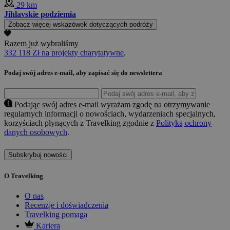
29 km
Jihlavskie podziemia
Zobacz więcej wskazówek dotyczących podróży
Razem już wybraliśmy
332 118 Zł na projekty charytatywne
.
Podaj swój adres e-mail, aby zapisać się do newslettera
Podając swój adres e-mail wyrażam zgodę na otrzymywanie
regularnych informacji o nowościach, wydarzeniach specjalnych,
korzyściach płynących z Travelking zgodnie z
Polityką ochrony
danych osobowych
.
Subskrybuj nowości
O Travelking
O nas
Recenzje i doświadczenia
Travelking pomaga
Kariera