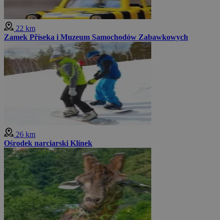
22 km
Zamek Příseka i Muzeum Samochodów Zabawkowych
26 km
Ośrodek narciarski Klínek