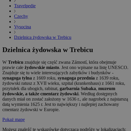
Travelpedie
Czechy
Vysocina
Dzielnica żydowska w Trebicu
Dzielnica żydowska w Trebicu
W
Trebicu
znajduje się część zwana Zámostí, która obejmuje
prawie całe
żydowskie miasto
. Jest ono wpisane na listę UNESCO.
Znajduje się tu wiele interesujących zabytków i budynków -
synagoga tylna
z 1669 roku,
synagoga przednia
z 1639 roku,
żydowski ratusz z XVII wieku, szpital (krankenhaus) z 1661 roku,
przytułek dla ubogich, rabinat,
garbarnia Subaka
,
muzeum
żydowskie, a także cmentarz żydowski
. Według dostępnych
danych miał on zostać założony w 1636 r., ale nagrobek z najstarszą
datą wymienia 1625 r. Jest to największy i najlepiej zachowany
cmentarz żydowski w Europie.
Pokaż mapę
Możesz znaleźć tę wskazówkę dotyczącą podróży w lokalizacjach: