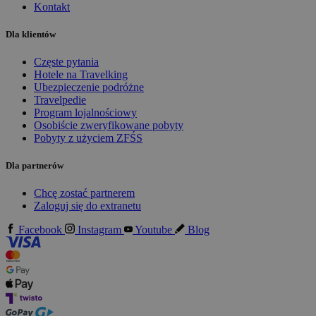
Kontakt
Dla klientów
Częste pytania
Hotele na Travelking
Ubezpieczenie podróżne
Travelpedie
Program lojalnościowy
Osobiście zweryfikowane pobyty
Pobyty z użyciem ZFŚS
Dla partnerów
Chcę zostać partnerem
Zaloguj się do extranetu
Facebook
Instagram
Youtube
Blog