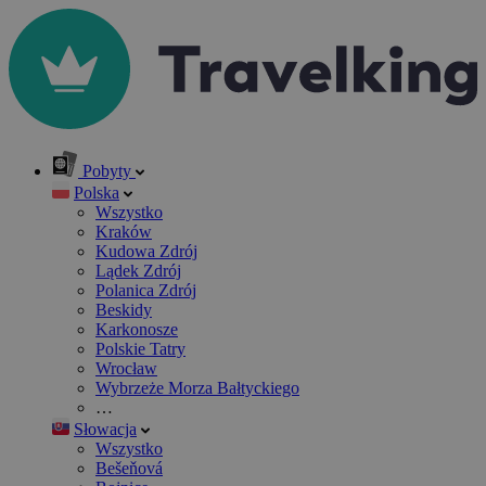
Pobyty
Polska
Wszystko
Kraków
Kudowa Zdrój
Lądek Zdrój
Polanica Zdrój
Beskidy
Karkonosze
Polskie Tatry
Wrocław
Wybrzeże Morza Bałtyckiego
…
Słowacja
Wszystko
Bešeňová