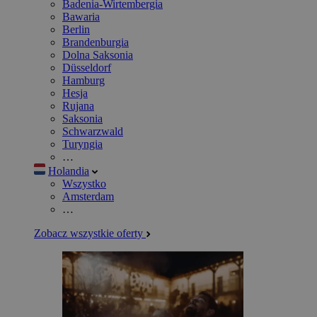
Badenia-Wirtembergia
Bawaria
Berlin
Brandenburgia
Dolna Saksonia
Düsseldorf
Hamburg
Hesja
Rujana
Saksonia
Schwarzwald
Turyngia
…
Holandia
Wszystko
Amsterdam
…
Zobacz wszystkie oferty