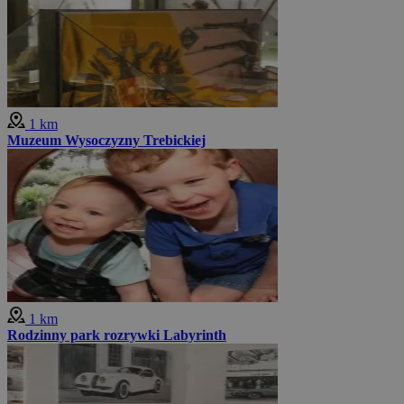
1 km
Muzeum Wysoczyzny Trebickiej
1 km
Rodzinny park rozrywki Labyrinth