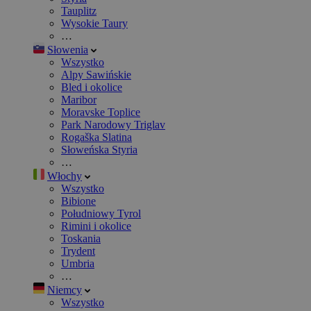
Tauplitz
Wysokie Taury
…
Słowenia
Wszystko
Alpy Sawińskie
Bled i okolice
Maribor
Moravske Toplice
Park Narodowy Triglav
Rogaška Slatina
Słoweńska Styria
…
Włochy
Wszystko
Bibione
Południowy Tyrol
Rimini i okolice
Toskania
Trydent
Umbria
…
Niemcy
Wszystko