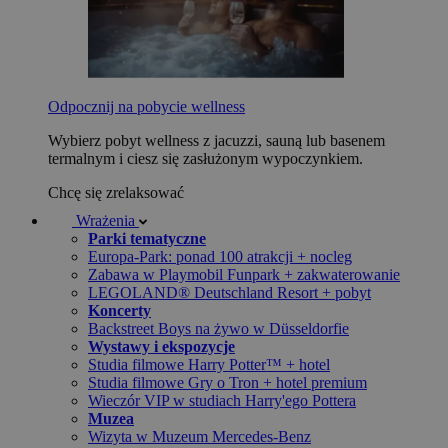
Odpocznij na pobycie wellness
Wybierz pobyt wellness z jacuzzi, sauną lub basenem
termalnym i ciesz się zasłużonym wypoczynkiem.
Chcę się zrelaksować
Wrażenia
Parki tematyczne
Europa-Park: ponad 100 atrakcji + nocleg
Zabawa w Playmobil Funpark + zakwaterowanie
LEGOLAND® Deutschland Resort + pobyt
Koncerty
Backstreet Boys na żywo w Düsseldorfie
Wystawy i ekspozycje
Studia filmowe Harry Potter™ + hotel
Studia filmowe Gry o Tron + hotel premium
Wieczór VIP w studiach Harry'ego Pottera
Muzea
Wizyta w Muzeum Mercedes-Benz