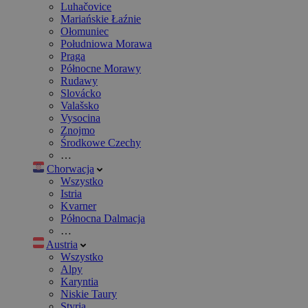
Luhačovice
Mariańskie Łaźnie
Ołomuniec
Południowa Morawa
Praga
Północne Morawy
Rudawy
Slovácko
Valašsko
Vysocina
Znojmo
Środkowe Czechy
…
Chorwacja
Wszystko
Istria
Kvarner
Północna Dalmacja
…
Austria
Wszystko
Alpy
Karyntia
Niskie Taury
Styria