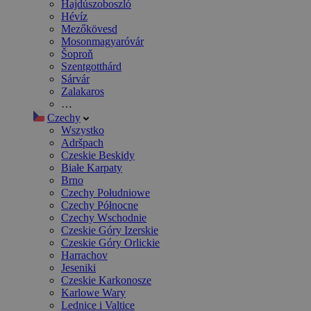
Hajdúszoboszló
Hévíz
Mezőkövesd
Mosonmagyaróvár
Šoproň
Szentgotthárd
Sárvár
Zalakaros
…
Czechy
Wszystko
Adršpach
Czeskie Beskidy
Białe Karpaty
Brno
Czechy Południowe
Czechy Północne
Czechy Wschodnie
Czeskie Góry Izerskie
Czeskie Góry Orlickie
Harrachov
Jeseniki
Czeskie Karkonosze
Karlowe Wary
Lednice i Valtice