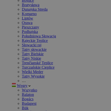
Bojnice
Bratysława
Dunajska Streda
Komarno
Liptów
Orawa
Pieszczany
Podhajska
Południowa Słowacja
Rajeckie Teplice
Słowacki raj
Tatry słowackie
Tatry Bielskie
Tatry Niskie
Trenčianské Teplice
Turczańskie Cieplice
Wielki Meder
Tatry Wysokie
…
Węgry
Wszystko
Balaton
Bogács
Budapest
Bük