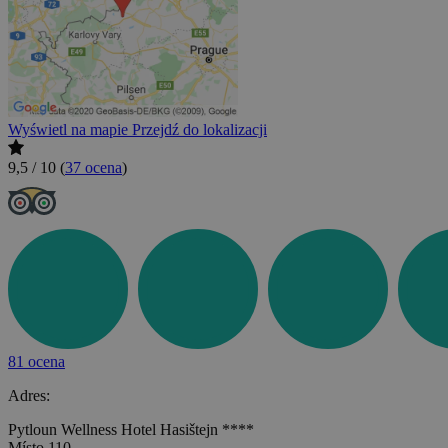
Wyświetl na mapie
Przejdź do lokalizacji
9,5 / 10
(
37 ocena
)
81 ocena
Adres:
Pytloun Wellness Hotel Hasištejn ****
Místo 110