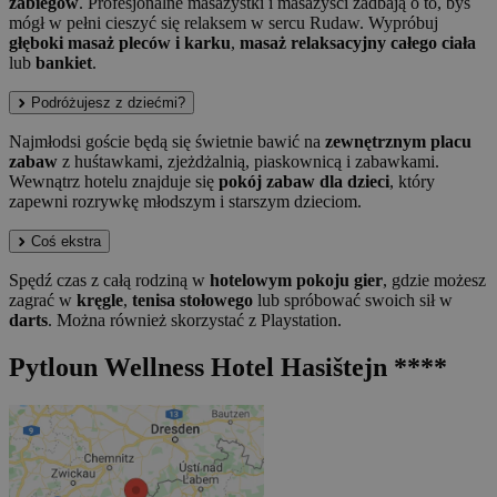
zabiegów
. Profesjonalne masażystki i masażyści zadbają o to, byś
mógł w pełni cieszyć się relaksem w sercu Rudaw. Wypróbuj
głęboki masaż pleców i karku
,
masaż relaksacyjny całego ciała
lub
bankiet
.
Podróżujesz z dziećmi?
Najmłodsi goście będą się świetnie bawić na
zewnętrznym placu
zabaw
z huśtawkami, zjeżdżalnią, piaskownicą i zabawkami.
Wewnątrz hotelu znajduje się
pokój zabaw dla dzieci
, który
zapewni rozrywkę młodszym i starszym dzieciom.
Coś ekstra
Spędź czas z całą rodziną w
hotelowym pokoju gier
, gdzie możesz
zagrać w
kręgle
,
tenisa stołowego
lub spróbować swoich sił w
darts
. Można również skorzystać z Playstation.
Pytloun Wellness Hotel Hasištejn ****