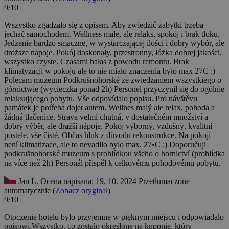
9/10
Wszystko zgadzało się z opisem. Aby zwiedzić zabytki trzeba
jechać samochodem. Wellness małe, ale relaks, spokój i brak tłoku.
Jedzenie bardzo smaczne, w wystarczającej ilości i dobry wybór, ale
droższe napoje. Pokój doskonały, przestronny, łóżka dobrej jakości,
wszystko czyste. Czasami hałas z powodu remontu. Brak
klimatyzacji w pokoju ale to nie miało znaczenia było max 27C :)
Polecam muzeum Podkrušnohorské ze zwiedzaniem wszystkiego o
górnictwie (wycieczka ponad 2h) Personel przyczynił się do ogólnie
relaksującego pobytu.
Vše odpovídalo popisu. Pro návštěvu
památek je potřeba dojet autem. Wellnes malý ale relax, pohoda a
žádná tlačenice. Strava velmi chutná, v dostatečném množství a
dobrý výběr, ale dražší nápoje. Pokoj výborný, vzdušný, kvalitní
postele, vše čisté. Občas hluk z důvodu rekonstrukce. Na pokoji
není klimatizace, ale to nevadilo bylo max. 27•C :) Doporučuji
podkrušnohorské muzeum s prohlídkou všeho o hornictví (prohlídka
na více než 2h) Personál přispěl k celkovému pohodovému pobytu.
Jan L.
Ocena napisana: 19. 10. 2024
Przetłumaczone
automatycznie (
Zobacz oryginał
)
9/10
Otoczenie hotelu było przyjemne w pięknym miejscu i odpowiadało
opisowi.Wszystko, co zostało określone na kuponie, który