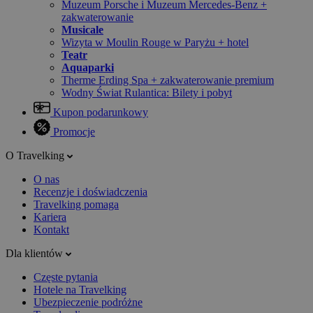
Muzeum Porsche i Muzeum Mercedes-Benz +
zakwaterowanie
Musicale
Wizyta w Moulin Rouge w Paryżu + hotel
Teatr
Aquaparki
Therme Erding Spa + zakwaterowanie premium
Wodny Świat Rulantica: Bilety i pobyt
Kupon podarunkowy
Promocje
O Travelking
O nas
Recenzje i doświadczenia
Travelking pomaga
Kariera
Kontakt
Dla klientów
Częste pytania
Hotele na Travelking
Ubezpieczenie podróżne