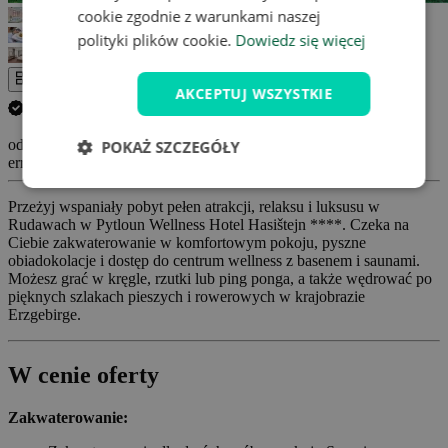
cookie zgodnie z warunkami naszej
polityki plików cookie.
Dowiedz się więcej
Cała galeria
AKCEPTUJ WSZYSTKIE
Anuluj swój pobyt GRATIS.
(
Więcej informacji
)
od 967 Zł
POKAŻ SZCZEGÓŁY
errors_loading_failed
Przeżyj wspaniały pobyt pełen atrakcji, relaksu i luksusu w
Rudawach w Pytloun Wellness Hotel Hasištejn ****. Czeka na
Ciebie zakwaterowanie w komfortowym pokoju, pyszne
obiadokolacje i dostęp do centrum wellness z basenem i saunami.
Możesz grać w kręgle, rzutki lub ping ponga, a także wędrować po
pięknych szlakach pieszych i rowerowych w krajobrazie
Erzgebirge.
W cenie oferty
Zakwaterowanie: