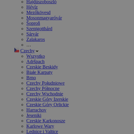
Hajdúszoboszló
Hévíz
Mezőkövesd
Mosonmagyaróvár
Šoproň
Szentgotthárd
Sárvár
Zalakaros
…
Czechy
Wszystko
Adršpach
Czeskie Beskidy
Białe Karpaty
Brno
Czechy Południowe
Czechy Północne
Czechy Wschodnie
Czeskie Góry Izerskie
Czeskie Góry Orlickie
Harrachov
Jeseniki
Czeskie Karkonosze
Karlowe Wary
Lednice i Valtice