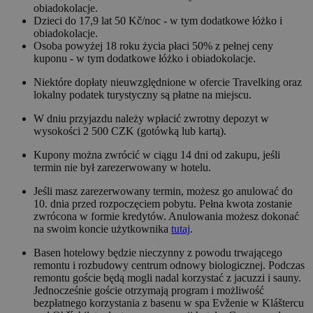
obiadokolacje.
Dzieci do 17,9 lat 50 Kč/noc - w tym dodatkowe łóżko i
obiadokolacje.
Osoba powyżej 18 roku życia płaci 50% z pełnej ceny
kuponu - w tym dodatkowe łóżko i obiadokolacje.
Niektóre dopłaty nieuwzględnione w ofercie Travelking oraz
lokalny podatek turystyczny są płatne na miejscu.
W dniu przyjazdu należy wpłacić zwrotny depozyt w
wysokości 2 500 CZK (gotówką lub kartą).
Kupony można zwrócić w ciągu 14 dni od zakupu, jeśli
termin nie był zarezerwowany w hotelu.
Jeśli masz zarezerwowany termin, możesz go anulować do
10. dnia przed rozpoczęciem pobytu. Pełna kwota zostanie
zwrócona w formie kredytów. Anulowania możesz dokonać
na swoim koncie użytkownika
tutaj
.
Basen hotelowy będzie nieczynny z powodu trwającego
remontu i rozbudowy centrum odnowy biologicznej. Podczas
remontu goście będą mogli nadal korzystać z jacuzzi i sauny.
Jednocześnie goście otrzymają program i możliwość
bezpłatnego korzystania z basenu w spa Evženie w Kláštercu