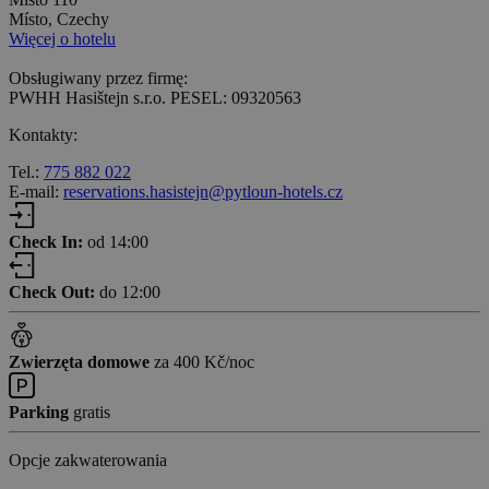
Místo, Czechy
Więcej o hotelu
Obsługiwany przez firmę:
PWHH Hasištejn s.r.o. PESEL: 09320563
Kontakty:
Tel.:
775 882 022
E-mail:
reservations.hasistejn@pytloun-hotels.cz
Check In:
od 14:00
Check Out:
do 12:00
Zwierzęta domowe
za 400 Kč/noc
Parking
gratis
Opcje zakwaterowania