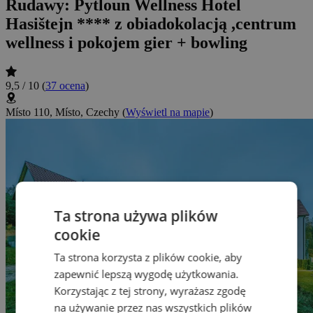
Rudawy: Pytloun Wellness Hotel
Hasištejn **** z obiadokolacją ,centrum
wellness i pokojem gier + bowling
9,5 / 10
(
37 ocena
)
Místo 110, Místo, Czechy
(
Wyświetl na mapie
)
Ta strona używa plików
cookie
Ta strona korzysta z plików cookie, aby
zapewnić lepszą wygodę użytkowania.
Korzystając z tej strony, wyrażasz zgodę
na używanie przez nas wszystkich plików