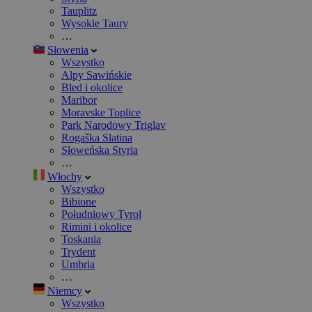
Tauplitz
Wysokie Taury
…
Słowenia
Wszystko
Alpy Sawińskie
Bled i okolice
Maribor
Moravske Toplice
Park Narodowy Triglav
Rogaška Slatina
Słoweńska Styria
…
Włochy
Wszystko
Bibione
Południowy Tyrol
Rimini i okolice
Toskania
Trydent
Umbria
…
Niemcy
Wszystko