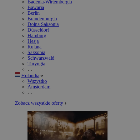
Badenia-Wirtembergia
Bawaria
Berlin
Brandenburgia
Dolna Saksonia
Düsseldorf
Hamburg
Hesja
Rujana
Saksonia
Schwarzwald
Turyngia
…
Holandia
Wszystko
Amsterdam
…
Zobacz wszystkie oferty