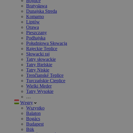
Bojnice
Bratysława
Dunajska Streda
Komarno
Liptów
Orawa
Pieszczany
Podhajska
Południowa Słowacja
Rajeckie Teplice
Słowacki raj
Tatry słowackie
Tatry Bielskie
Tatry Niskie
Trenčianské Teplice
Turczańskie Cieplice
Wielki Meder
Tatry Wysokie
…
Węgry
Wszystko
Balaton
Bogács
Budapest
Bük