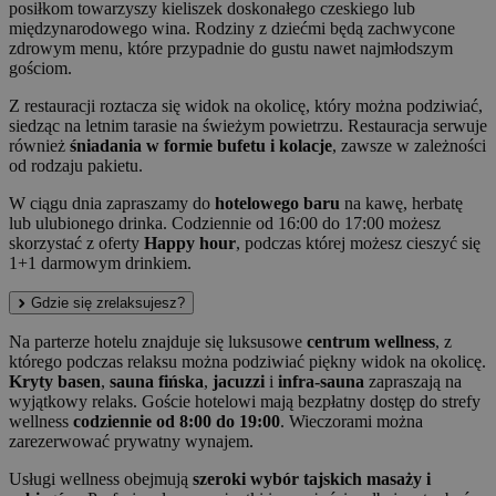
posiłkom towarzyszy kieliszek doskonałego czeskiego lub
międzynarodowego wina. Rodziny z dziećmi będą zachwycone
zdrowym menu, które przypadnie do gustu nawet najmłodszym
gościom.
Z restauracji roztacza się widok na okolicę, który można podziwiać,
siedząc na letnim tarasie na świeżym powietrzu. Restauracja serwuje
również
śniadania w formie bufetu i kolacje
, zawsze w zależności
od rodzaju pakietu.
W ciągu dnia zapraszamy do
hotelowego baru
na kawę, herbatę
lub ulubionego drinka. Codziennie od 16:00 do 17:00 możesz
skorzystać z oferty
Happy hour
, podczas której możesz cieszyć się
1+1 darmowym drinkiem.
Gdzie się zrelaksujesz?
Na parterze hotelu znajduje się luksusowe
centrum wellness
, z
którego podczas relaksu można podziwiać piękny widok na okolicę.
Kryty basen
,
sauna fińska
,
jacuzzi
i
infra-sauna
zapraszają na
wyjątkowy relaks. Goście hotelowi mają bezpłatny dostęp do strefy
wellness
codziennie od 8:00 do 19:00
. Wieczorami można
zarezerwować prywatny wynajem.
Usługi wellness obejmują
szeroki wybór tajskich masaży i