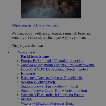
Odpocznij na pobycie wellness
Wybierz pobyt wellness z jacuzzi, sauną lub basenem
termalnym i ciesz się zasłużonym wypoczynkiem.
Chcę się zrelaksować
Wrażenia
Parki tematyczne
Europa-Park: ponad 100 atrakcji + nocleg
Zabawa w Playmobil Funpark + zakwaterowanie
LEGOLAND® Deutschland Resort + pobyt
Koncerty
Backstreet Boys na żywo w Düsseldorfie
Wystawy i ekspozycje
Studia filmowe Harry Potter™ + hotel
Studia filmowe Gry o Tron + hotel premium
Wieczór VIP w studiach Harry'ego Pottera
Muzea
Wizyta w Muzeum Mercedes-Benz