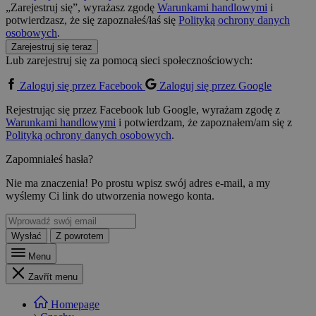
„Zarejestruj się”, wyrażasz zgodę
Warunkami handlowymi
i
potwierdzasz, że się zapoznałeś/łaś się
Polityką ochrony danych
osobowych
.
Zarejestruj się teraz
Lub zarejestruj się za pomocą sieci społecznościowych:
Zaloguj się przez Facebook
Zaloguj się przez Google
Rejestrując się przez Facebook lub Google, wyrażam zgodę z
Warunkami handlowymi
i potwierdzam, że zapoznałem/am się z
Polityką ochrony danych osobowych
.
Zapomniałeś hasła?
Nie ma znaczenia! Po prostu wpisz swój adres e-mail, a my
wyślemy Ci link do utworzenia nowego konta.
Wysłać
Z powrotem
Menu
Zavřít menu
Homepage