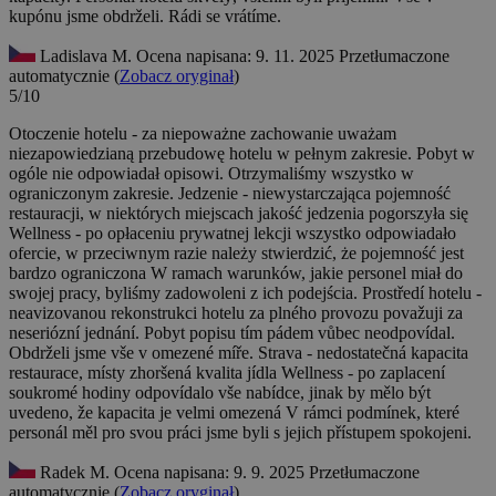
kupónu jsme obdrželi. Rádi se vrátíme.
Ladislava M.
Ocena napisana: 9. 11. 2025
Przetłumaczone
automatycznie (
Zobacz oryginał
)
5/10
Otoczenie hotelu - za niepoważne zachowanie uważam
niezapowiedzianą przebudowę hotelu w pełnym zakresie. Pobyt w
ogóle nie odpowiadał opisowi. Otrzymaliśmy wszystko w
ograniczonym zakresie. Jedzenie - niewystarczająca pojemność
restauracji, w niektórych miejscach jakość jedzenia pogorszyła się
Wellness - po opłaceniu prywatnej lekcji wszystko odpowiadało
ofercie, w przeciwnym razie należy stwierdzić, że pojemność jest
bardzo ograniczona W ramach warunków, jakie personel miał do
swojej pracy, byliśmy zadowoleni z ich podejścia.
Prostředí hotelu -
neavizovanou rekonstrukci hotelu za plného provozu považuji za
neseriózní jednání. Pobyt popisu tím pádem vůbec neodpovídal.
Obdrželi jsme vše v omezené míře. Strava - nedostatečná kapacita
restaurace, místy zhoršená kvalita jídla Wellness - po zaplacení
soukromé hodiny odpovídalo vše nabídce, jinak by mělo být
uvedeno, že kapacita je velmi omezená V rámci podmínek, které
personál měl pro svou práci jsme byli s jejich přístupem spokojeni.
Radek M.
Ocena napisana: 9. 9. 2025
Przetłumaczone
automatycznie (
Zobacz oryginał
)