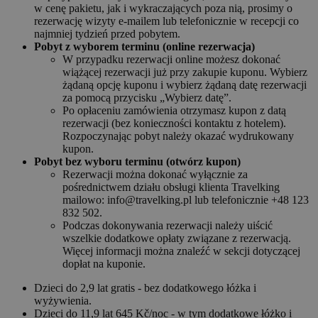
w cenę pakietu, jak i wykraczających poza nią, prosimy o
rezerwację wizyty e-mailem lub telefonicznie w recepcji co
najmniej tydzień przed pobytem.
Pobyt z wyborem terminu (online rezerwacja)
W przypadku rezerwacji online możesz dokonać
wiążącej rezerwacji już przy zakupie kuponu. Wybierz
żądaną opcję kuponu i wybierz żądaną datę rezerwacji
za pomocą przycisku „Wybierz datę”.
Po opłaceniu zamówienia otrzymasz kupon z datą
rezerwacji (bez konieczności kontaktu z hotelem).
Rozpoczynając pobyt należy okazać wydrukowany
kupon.
Pobyt bez wyboru terminu (otwórz kupon)
Rezerwacji można dokonać wyłącznie za
pośrednictwem działu obsługi klienta Travelking
mailowo: info@travelking.pl lub telefonicznie +48 123
832 502.
Podczas dokonywania rezerwacji należy uiścić
wszelkie dodatkowe opłaty związane z rezerwacją.
Więcej informacji można znaleźć w sekcji dotyczącej
dopłat na kuponie.
Dzieci do 2,9 lat gratis - bez dodatkowego łóżka i
wyżywienia.
Dzieci do 11,9 lat 645 Kč/noc - w tym dodatkowe łóżko i