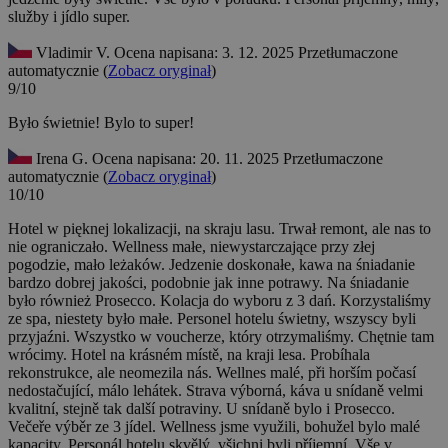
služby i jídlo super.
Vladimir V.
Ocena napisana: 3. 12. 2025
Przetłumaczone
automatycznie (
Zobacz oryginał
)
9/10
Było świetnie!
Bylo to super!
Irena G.
Ocena napisana: 20. 11. 2025
Przetłumaczone
automatycznie (
Zobacz oryginał
)
10/10
Hotel w pięknej lokalizacji, na skraju lasu. Trwał remont, ale nas to
nie ograniczało. Wellness małe, niewystarczające przy złej
pogodzie, mało leżaków. Jedzenie doskonałe, kawa na śniadanie
bardzo dobrej jakości, podobnie jak inne potrawy. Na śniadanie
było również Prosecco. Kolacja do wyboru z 3 dań. Korzystaliśmy
ze spa, niestety było małe. Personel hotelu świetny, wszyscy byli
przyjaźni. Wszystko w voucherze, który otrzymaliśmy. Chętnie tam
wrócimy.
Hotel na krásném místě, na kraji lesa. Probíhala
rekonstrukce, ale neomezila nás. Wellnes malé, při horším počasí
nedostačující, málo lehátek. Strava výborná, káva u snídaně velmi
kvalitní, stejně tak další potraviny. U snídaně bylo i Prosecco.
Večeře výběr ze 3 jídel. Wellness jsme využili, bohužel bylo malé
kapacity. Personál hotelu skvělý, všichni byli příjemní. Vše v