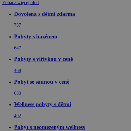
Zobacz więcej ofert
Dovolená s dětmi zdarma
737
Pobyty s bazénem
647
Pobyty s vířivkou v ceně
468
Pobyt se saunou v ceně
680
Wellness pobyty s dětmi
492
Pobyt s neomezeným wellness