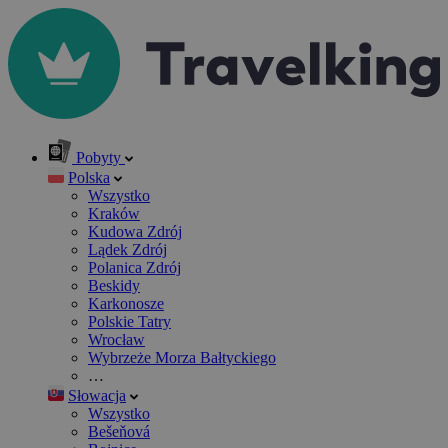
Pobyty
Polska
Wszystko
Kraków
Kudowa Zdrój
Lądek Zdrój
Polanica Zdrój
Beskidy
Karkonosze
Polskie Tatry
Wrocław
Wybrzeże Morza Bałtyckiego
…
Słowacja
Wszystko
Bešeňová