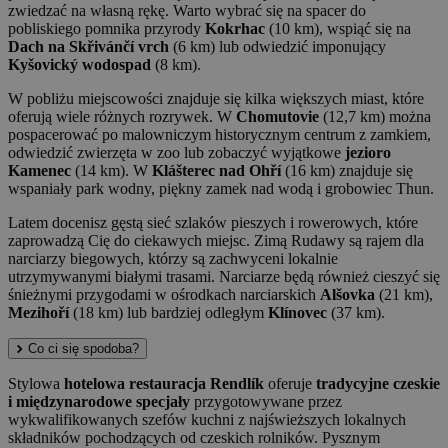
zwiedzać na własną rękę. Warto wybrać się na spacer do
pobliskiego pomnika przyrody
Kokrhac
(10 km), wspiąć się na
Dach na Skřivánčí vrch
(6 km) lub odwiedzić imponujący
Kyšovický wodospad
(8 km).
W pobliżu miejscowości znajduje się kilka większych miast, które
oferują wiele różnych rozrywek. W
Chomutovie
(12,7 km) można
pospacerować po malowniczym historycznym centrum z zamkiem,
odwiedzić zwierzęta w zoo lub zobaczyć wyjątkowe
jezioro
Kamenec
(14 km). W
Klášterec nad Ohří
(16 km) znajduje się
wspaniały park wodny, piękny zamek nad wodą i grobowiec Thun.
Latem docenisz gęstą sieć szlaków pieszych i rowerowych, które
zaprowadzą Cię do ciekawych miejsc. Zimą Rudawy są rajem dla
narciarzy biegowych, którzy są zachwyceni lokalnie
utrzymywanymi białymi trasami. Narciarze będą również cieszyć się
śnieżnymi przygodami w ośrodkach narciarskich
Alšovka
(21 km),
Mezihoří
(18 km) lub bardziej odległym
Klínovec
(37 km).
Co ci się spodoba?
Stylowa
hotelowa restauracja Rendlík
oferuje
tradycyjne czeskie
i międzynarodowe specjały
przygotowywane przez
wykwalifikowanych szefów kuchni z najświeższych lokalnych
składników pochodzących od czeskich rolników. Pysznym