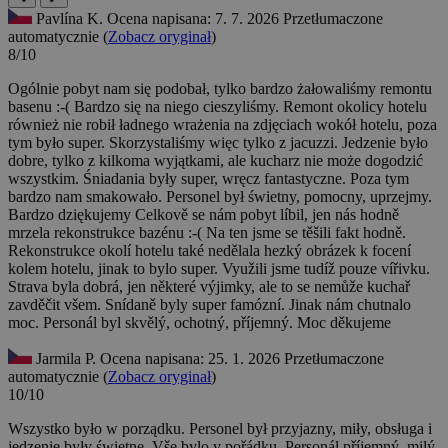
Pavlína K.
Ocena napisana: 7. 7. 2026
Przetłumaczone
automatycznie (
Zobacz oryginał
)
8/10
Ogólnie pobyt nam się podobał, tylko bardzo żałowaliśmy remontu
basenu :-( Bardzo się na niego cieszyliśmy. Remont okolicy hotelu
również nie robił ładnego wrażenia na zdjęciach wokół hotelu, poza
tym było super. Skorzystaliśmy więc tylko z jacuzzi. Jedzenie było
dobre, tylko z kilkoma wyjątkami, ale kucharz nie może dogodzić
wszystkim. Śniadania były super, wręcz fantastyczne. Poza tym
bardzo nam smakowało. Personel był świetny, pomocny, uprzejmy.
Bardzo dziękujemy
Celkově se nám pobyt líbil, jen nás hodně
mrzela rekonstrukce bazénu :-( Na ten jsme se těšili fakt hodně.
Rekonstrukce okolí hotelu také nedělala hezký obrázek k focení
kolem hotelu, jinak to bylo super. Využili jsme tudíž pouze vířivku.
Strava byla dobrá, jen některé výjimky, ale to se nemůže kuchař
zavděčit všem. Snídaně byly super famózní. Jinak nám chutnalo
moc. Personál byl skvělý, ochotný, příjemný. Moc děkujeme
Jarmila P.
Ocena napisana: 25. 1. 2026
Przetłumaczone
automatycznie (
Zobacz oryginał
)
10/10
Wszystko było w porządku. Personel był przyjazny, miły, obsługa i
jedzenie były świetne.
Vše bylo v pořádku. Personál příjemný, milý,