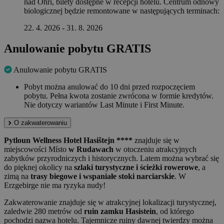
nad Ohří, bilety dostępne w recepcji hotelu. Centrum odnowy
biologicznej będzie remontowane w następujących terminach:
22. 4. 2026 - 31. 8. 2026
Anulowanie pobytu GRATIS
Anulowanie pobytu GRATIS
Pobyt można anulować do 10 dni przed rozpoczęciem
pobytu. Pełna kwota zostanie zwrócona w formie kredytów.
Nie dotyczy wariantów Last Minute i First Minute.
O zakwaterowaniu
Pytloun Wellness Hotel Hasištejn ****
znajduje się w
miejscowości Místo
w Rudawach
w otoczeniu atrakcyjnych
zabytków przyrodniczych i historycznych. Latem można wybrać się
do pięknej okolicy na
szlaki turystyczne i ścieżki rowerowe
, a
zimą na
trasy biegowe i wspaniałe stoki narciarskie
. W
Erzgebirge nie ma ryzyka nudy!
Zakwaterowanie znajduje się w atrakcyjnej lokalizacji turystycznej,
zaledwie 280 metrów od
ruin zamku Hasistein
, od którego
pochodzi nazwa hotelu. Tajemnicze ruiny dawnej twierdzy można