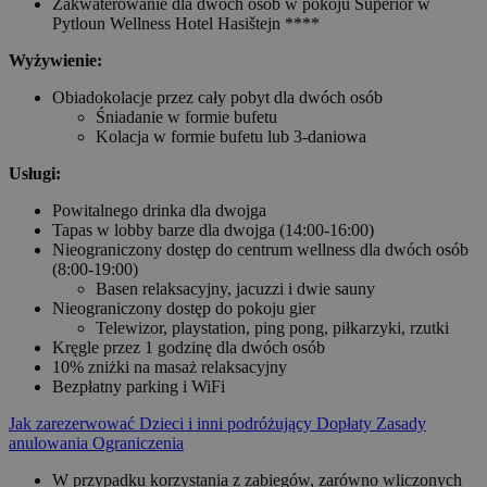
Zakwaterowanie dla dwóch osób w pokoju Superior w
Pytloun Wellness Hotel Hasištejn ****
Wyżywienie:
Obiadokolacje przez cały pobyt dla dwóch osób
Śniadanie w formie bufetu
Kolacja w formie bufetu lub 3-daniowa
Usługi:
Powitalnego drinka dla dwojga
Tapas w lobby barze dla dwojga (14:00-16:00)
Nieograniczony dostęp do centrum wellness dla dwóch osób
(8:00-19:00)
Basen relaksacyjny, jacuzzi i dwie sauny
Nieograniczony dostęp do pokoju gier
Telewizor, playstation, ping pong, piłkarzyki, rzutki
Kręgle przez 1 godzinę dla dwóch osób
10% zniżki na masaż relaksacyjny
Bezpłatny parking i WiFi
Jak zarezerwować
Dzieci i inni podróżujący
Dopłaty
Zasady
anulowania
Ograniczenia
W przypadku korzystania z zabiegów, zarówno wliczonych