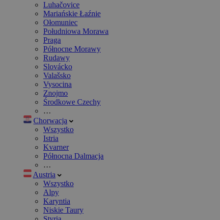
Luhačovice
Mariańskie Łaźnie
Ołomuniec
Południowa Morawa
Praga
Północne Morawy
Rudawy
Slovácko
Valašsko
Vysocina
Znojmo
Środkowe Czechy
…
Chorwacja
Wszystko
Istria
Kvarner
Północna Dalmacja
…
Austria
Wszystko
Alpy
Karyntia
Niskie Taury
Styria