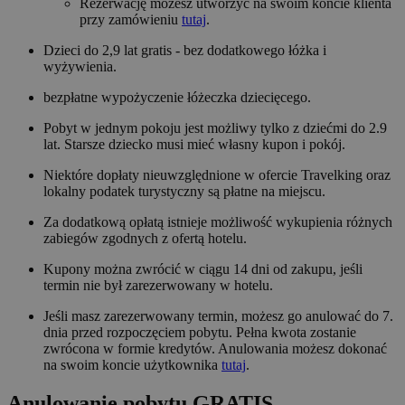
Rezerwację możesz utworzyć na swoim koncie klienta
przy zamówieniu
tutaj
.
Dzieci do 2,9 lat gratis - bez dodatkowego łóżka i
wyżywienia.
bezpłatne wypożyczenie łóżeczka dziecięcego.
Pobyt w jednym pokoju jest możliwy tylko z dziećmi do 2.9
lat. Starsze dziecko musi mieć własny kupon i pokój.
Niektóre dopłaty nieuwzględnione w ofercie Travelking oraz
lokalny podatek turystyczny są płatne na miejscu.
Za dodatkową opłatą istnieje możliwość wykupienia różnych
zabiegów zgodnych z ofertą hotelu.
Kupony można zwrócić w ciągu 14 dni od zakupu, jeśli
termin nie był zarezerwowany w hotelu.
Jeśli masz zarezerwowany termin, możesz go anulować do 7.
dnia przed rozpoczęciem pobytu. Pełna kwota zostanie
zwrócona w formie kredytów. Anulowania możesz dokonać
na swoim koncie użytkownika
tutaj
.
Anulowanie pobytu GRATIS