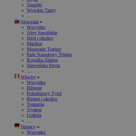
Tauplitz
Wysokie Taury
…
Słowenia
Wszystko
Alpy Sawińskie
Bled i okolice
Maribor
Moravske Toplice
Park Narodowy Triglav
Rogaška Slatina
Słoweńska Styria
…
Włochy
Wszystko
Bibione
Południowy Tyrol
Rimini i okolice
Toskania
Trydent
Umbria
…
Niemcy
Wszystko