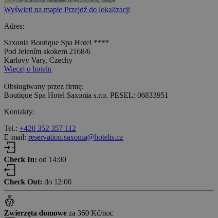
Wyświetl na mapie
Przejdź do lokalizacji
Adres:
Saxonia Boutique Spa Hotel ****
Pod Jelením skokem 2168/6
Karlovy Vary, Czechy
Więcej o hotelu
Obsługiwany przez firmę:
Boutique Spa Hotel Saxonia s.r.o. PESEL: 06833951
Kontakty:
Tel.:
+420 352 357 112
E-mail:
reservation.saxonia@hotelis.cz
Check In:
od 14:00
Check Out:
do 12:00
Zwierzęta domowe
za 360 Kč/noc