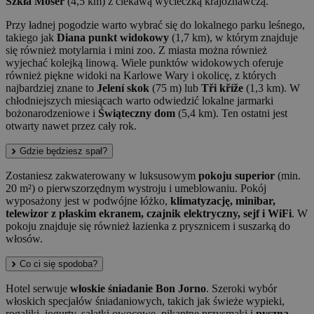
Szkła Moser
(4,5 km) z ciekawą wycieczką krajoznawczą.
Przy ładnej pogodzie warto wybrać się do lokalnego parku leśnego,
takiego jak
Diana punkt widokowy
(1,7 km), w którym znajduje
się również motylarnia i mini zoo. Z miasta można również
wyjechać kolejką linową. Wiele punktów widokowych oferuje
również piękne widoki na Karlowe Wary i okolicę, z których
najbardziej znane to
Jelení skok
(75 m) lub
Tři kříže
(1,3 km). W
chłodniejszych miesiącach warto odwiedzić lokalne jarmarki
bożonarodzeniowe i
Świąteczny dom
(5,4 km). Ten ostatni jest
otwarty nawet przez cały rok.
Gdzie będziesz spał?
Zostaniesz zakwaterowany w luksusowym
pokoju superior
(min.
20 m²) o pierwszorzędnym wystroju i umeblowaniu. Pokój
wyposażony jest w podwójne łóżko,
klimatyzację, minibar,
telewizor z płaskim ekranem, czajnik elektryczny, sejf i WiFi
. W
pokoju znajduje się również łazienka z prysznicem i suszarką do
włosów.
Co ci się spodoba?
Hotel serwuje
włoskie śniadanie Bon Jorno
. Szeroki wybór
włoskich specjałów śniadaniowych, takich jak świeże wypieki,
rogaliki, jogurty, sałatki owocowe, pikantne przysmaki i
pyszna