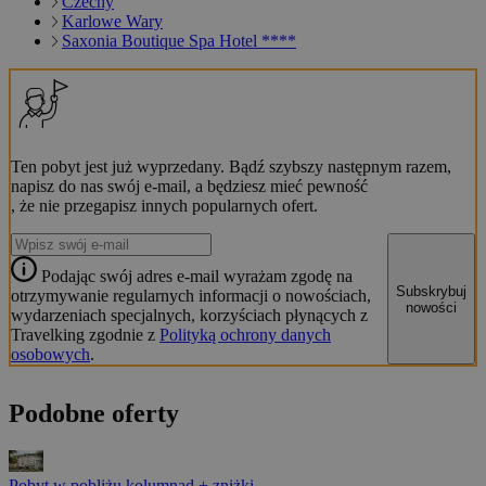
Czechy
Karlowe Wary
Saxonia Boutique Spa Hotel ****
Ten pobyt jest już wyprzedany. Bądź szybszy następnym razem,
napisz do nas swój e-mail, a będziesz mieć pewność
, że nie przegapisz innych popularnych ofert.
Podając swój adres e-mail wyrażam zgodę na
Subskrybuj
otrzymywanie regularnych informacji o nowościach,
nowości
wydarzeniach specjalnych, korzyściach płynących z
Travelking zgodnie z
Polityką ochrony danych
osobowych
.
Podobne oferty
Pobyt w pobliżu kolumnad + zniżki