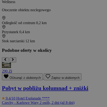
Wellness
Otoczenie obiektu noclegowego
Odległość od centrum
0,2 km
Przystanek
0,4 km
Stok narciarski
12 km
Podobne oferty w okolicy
290 Zł
OUsunąć z ulubionych
Zapisz w ulubionych
Pobyt w pobliżu kolumnad + zniżki
9.4/10
Hotel Esplanade ****
Czechy - Karlowe Wary
2 osób, 2 dni (aź 8 dni)