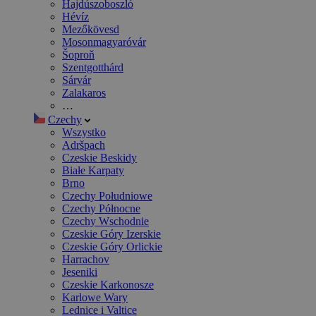
Hajdúszoboszló
Hévíz
Mezőkövesd
Mosonmagyaróvár
Šoproň
Szentgotthárd
Sárvár
Zalakaros
…
Czechy
Wszystko
Adršpach
Czeskie Beskidy
Białe Karpaty
Brno
Czechy Południowe
Czechy Północne
Czechy Wschodnie
Czeskie Góry Izerskie
Czeskie Góry Orlickie
Harrachov
Jeseniki
Czeskie Karkonosze
Karlowe Wary
Lednice i Valtice