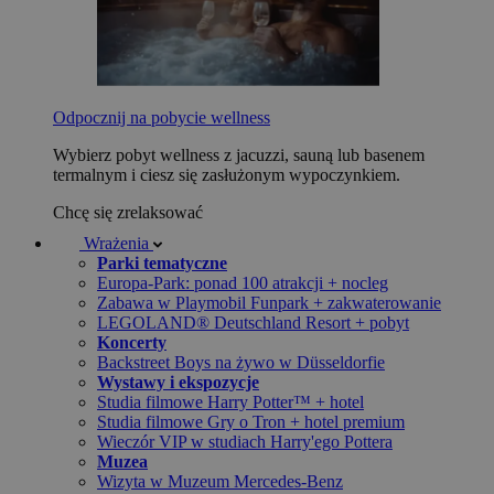
Odpocznij na pobycie wellness
Wybierz pobyt wellness z jacuzzi, sauną lub basenem
termalnym i ciesz się zasłużonym wypoczynkiem.
Chcę się zrelaksować
Wrażenia
Parki tematyczne
Europa-Park: ponad 100 atrakcji + nocleg
Zabawa w Playmobil Funpark + zakwaterowanie
LEGOLAND® Deutschland Resort + pobyt
Koncerty
Backstreet Boys na żywo w Düsseldorfie
Wystawy i ekspozycje
Studia filmowe Harry Potter™ + hotel
Studia filmowe Gry o Tron + hotel premium
Wieczór VIP w studiach Harry'ego Pottera
Muzea
Wizyta w Muzeum Mercedes-Benz