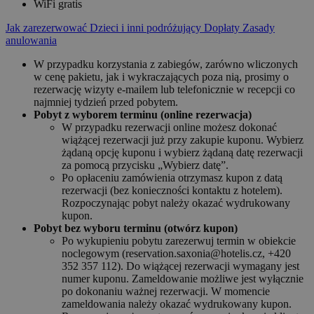
WiFi gratis
Jak zarezerwować
Dzieci i inni podróżujący
Dopłaty
Zasady
anulowania
W przypadku korzystania z zabiegów, zarówno wliczonych
w cenę pakietu, jak i wykraczających poza nią, prosimy o
rezerwację wizyty e-mailem lub telefonicznie w recepcji co
najmniej tydzień przed pobytem.
Pobyt z wyborem terminu (online rezerwacja)
W przypadku rezerwacji online możesz dokonać
wiążącej rezerwacji już przy zakupie kuponu. Wybierz
żądaną opcję kuponu i wybierz żądaną datę rezerwacji
za pomocą przycisku „Wybierz datę”.
Po opłaceniu zamówienia otrzymasz kupon z datą
rezerwacji (bez konieczności kontaktu z hotelem).
Rozpoczynając pobyt należy okazać wydrukowany
kupon.
Pobyt bez wyboru terminu (otwórz kupon)
Po wykupieniu pobytu zarezerwuj termin w obiekcie
noclegowym (reservation.saxonia@hotelis.cz, +420
352 357 112). Do wiążącej rezerwacji wymagany jest
numer kuponu. Zameldowanie możliwe jest wyłącznie
po dokonaniu ważnej rezerwacji. W momencie
zameldowania należy okazać wydrukowany kupon.