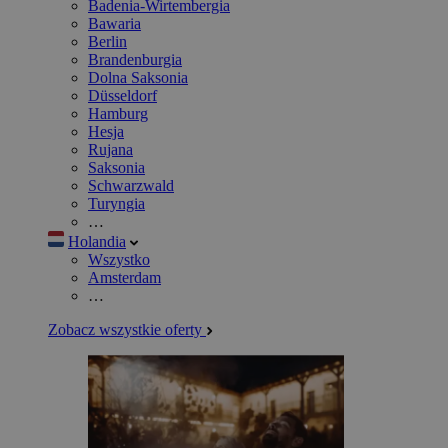
Badenia-Wirtembergia
Bawaria
Berlin
Brandenburgia
Dolna Saksonia
Düsseldorf
Hamburg
Hesja
Rujana
Saksonia
Schwarzwald
Turyngia
…
Holandia
Wszystko
Amsterdam
…
Zobacz wszystkie oferty