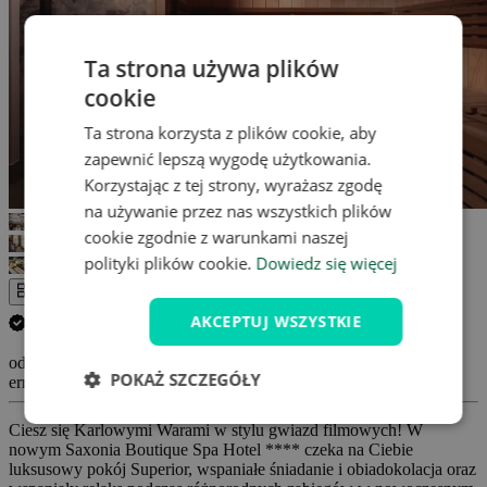
Ta strona używa plików
cookie
Ta strona korzysta z plików cookie, aby
zapewnić lepszą wygodę użytkowania.
Korzystając z tej strony, wyrażasz zgodę
na używanie przez nas wszystkich plików
cookie zgodnie z warunkami naszej
polityki plików cookie.
Dowiedz się więcej
Cała galeria
AKCEPTUJ WSZYSTKIE
Anuluj swój pobyt GRATIS.
(
Więcej informacji
)
od 1 610 Zł
POKAŻ SZCZEGÓŁY
errors_loading_failed
Ciesz się Karlowymi Warami w stylu gwiazd filmowych! W
nowym Saxonia Boutique Spa Hotel **** czeka na Ciebie
luksusowy pokój Superior, wspaniałe śniadanie i obiadokolacja oraz