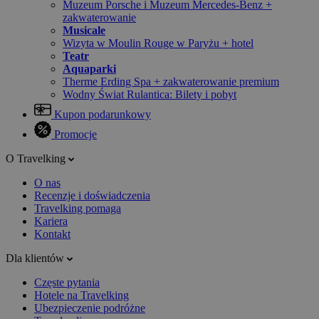
Muzeum Porsche i Muzeum Mercedes-Benz +
zakwaterowanie
Musicale
Wizyta w Moulin Rouge w Paryżu + hotel
Teatr
Aquaparki
Therme Erding Spa + zakwaterowanie premium
Wodny Świat Rulantica: Bilety i pobyt
Kupon podarunkowy
Promocje
O Travelking
O nas
Recenzje i doświadczenia
Travelking pomaga
Kariera
Kontakt
Dla klientów
Częste pytania
Hotele na Travelking
Ubezpieczenie podróżne