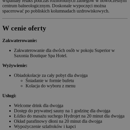
wspaniały relaks podczas różnorodnych zabiegów w nowoczesnym
centrum balneologicznym. Doskonale wypoczęci można
spacerować po pobliskich kolumnadach uzdrowiskowych.
W cenie oferty
Zakwaterowanie:
Zakwaterowanie dla dwóch osób w pokoju Superior w
Saxonia Boutique Spa Hotel.
Wyżywienie:
Obiadokolacje za cały pobyt dla dwojga
Śniadanie w formie bufetu
Kolacja do wyboru z menu
Usługi:
Welcome drink dla dwojga
Dostęp do prywatnej sauny na 1 godzinę dla dwojga
Łóżko do masażu suchego Hydrojet na 20 minut dla dwojga
Okład parafinowy dłoni na 20 minut dla dwojga
Wypożyczenie szlafroków i kapci