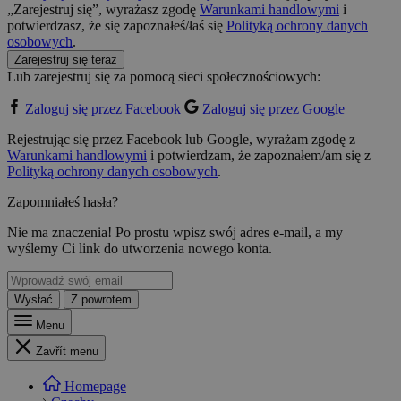
„Zarejestruj się”, wyrażasz zgodę
Warunkami handlowymi
i
potwierdzasz, że się zapoznałeś/łaś się
Polityką ochrony danych
osobowych
.
Zarejestruj się teraz
Lub zarejestruj się za pomocą sieci społecznościowych:
Zaloguj się przez Facebook
Zaloguj się przez Google
Rejestrując się przez Facebook lub Google, wyrażam zgodę z
Warunkami handlowymi
i potwierdzam, że zapoznałem/am się z
Polityką ochrony danych osobowych
.
Zapomniałeś hasła?
Nie ma znaczenia! Po prostu wpisz swój adres e-mail, a my
wyślemy Ci link do utworzenia nowego konta.
Wysłać
Z powrotem
Menu
Zavřít menu
Homepage