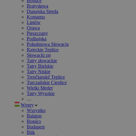
Bojnice
Bratysława
Dunajska Streda
Komarno
Liptów
Orawa
Pieszczany
Podhajska
Południowa Słowacja
Rajeckie Teplice
Słowacki raj
Tatry słowackie
Tatry Bielskie
Tatry Niskie
Trenčianské Teplice
Turczańskie Cieplice
Wielki Meder
Tatry Wysokie
…
Węgry
Wszystko
Balaton
Bogács
Budapest
Bük