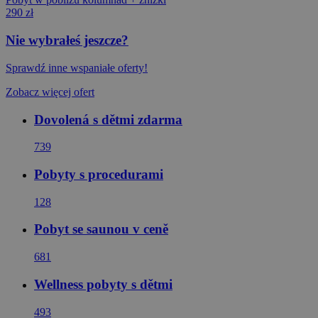
290 zł
Nie wybrałeś jeszcze?
Sprawdź inne wspaniałe oferty!
Zobacz więcej ofert
Dovolená s dětmi zdarma
739
Pobyty s procedurami
128
Pobyt se saunou v ceně
681
Wellness pobyty s dětmi
493