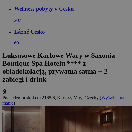
Wellness pobyty v Česku
207
Lázně Česko
69
Luksusowe Karlowe Wary w Saxonia
Boutique Spa Hotelu **** z
obiadokolacją, prywatna sauna + 2
zabiegi i drink
Pod Jelením skokem 2168/6, Karlovy Vary, Czechy
(
Wyświetl na
mapie
)