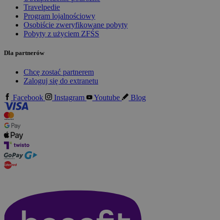
Travelpedie
Program lojalnościowy
Osobiście zweryfikowane pobyty
Pobyty z użyciem ZFŚS
Dla partnerów
Chcę zostać partnerem
Zaloguj się do extranetu
Facebook
Instagram
Youtube
Blog