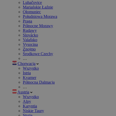
Luhačovice
Mariańskie Łaźnie
Ołomuniec
Południowa Morawa
Praga
Północne Morawy
Rudawy
Slovácko
Valašsko
Vysocina
Znojmo
Środkowe Czechy
…
Chorwacja
Wszystko
Istria
Kvarner
Północna Dalmacja
…
Austria
Wszystko
Alpy
Karyntia
Niskie Taury
Styria