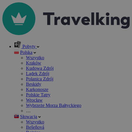
Pobyty
Polska
Wszystko
Kraków
Kudowa Zdrój
Lądek Zdrój
Polanica Zdrój
Beskidy
Karkonosze
Polskie Tatry
Wrocław
Wybrzeże Morza Bałtyckiego
…
Słowacja
Wszystko
Bešeňová