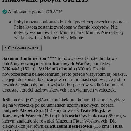
Anulowanie pobytu GRATIS
Pobyt można anulować do 7 dni przed rozpoczęciem pobytu.
Pełna kwota zostanie zwrócona w formie kredytów. Nie
dotyczy wariantów Last Minute i First Minute. Nie dotyczy
wariantów Last Minute i First Minute.
O zakwaterowaniu
Saxonia Boutique Spa ****
to nowo otwarty hotel butikowy
położony
w samym sercu Karlowych Warów
, pomiędzy
Mlýnská
(150 m) i
Vřídelní kolonáda
(300 m). Dzięki
nowoczesnemu balneocentrum jest to przede wszystkim raj relaksu,
ale jego doskonała lokalizacja w centrum miasta sprawia, że jest to
również doskonały punkt wyjścia do spacerów wzdłuż kolumnad,
degustacji źródeł uzdrowiskowych i przyjemnych wycieczek.
Jeśli interesuje Cię głównie architektura, kultura i historia, wybierz
się na wycieczkę po kolumnadach uzdrowiskowych, zobacz
budynek
Alžbeta Spa
(1,2 km), odwiedź
Teatr Miejski w
Karlowych Warach
(350 m) lub
Kościół św. Łukasza
(280 m), w
którym znajduje się również Muzeum Figur Woskowych. Dla
ciekawskich jest również
Muzeum Becherovka
(1,6 km) i
Huta