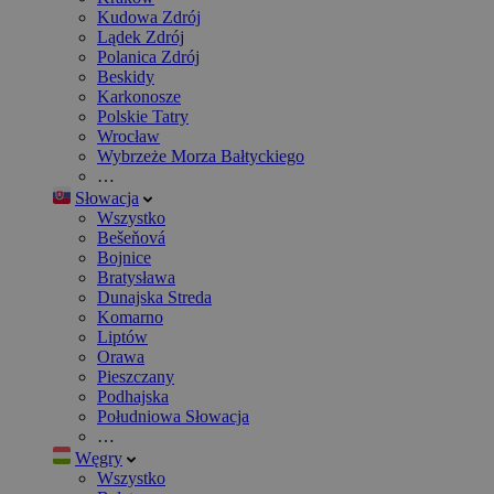
Kudowa Zdrój
Lądek Zdrój
Polanica Zdrój
Beskidy
Karkonosze
Polskie Tatry
Wrocław
Wybrzeże Morza Bałtyckiego
…
Słowacja
Wszystko
Bešeňová
Bojnice
Bratysława
Dunajska Streda
Komarno
Liptów
Orawa
Pieszczany
Podhajska
Południowa Słowacja
…
Węgry
Wszystko