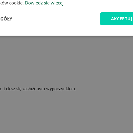
lików cookie.
Dowiedz się więcej
EGÓŁY
AKCEPTUJ
ym i ciesz się zasłużonym wypoczynkiem.