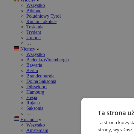
Wszystko
Bibione
Południowy Tyrol
Rimini i okolice
Toskania
Trydent
Umbria
…
Niemcy
Wszystko
Badenia-Wirtembergia
Bawaria
Berlin
Brandenburgia
Dolna Saksonia
Düsseldorf
Hamburg
Hesja
Rujana
Saksonia
Ta strona u
…
Holandia
Ta strona korzyst
Wszystko
strony, wyrażasz
Amsterdam