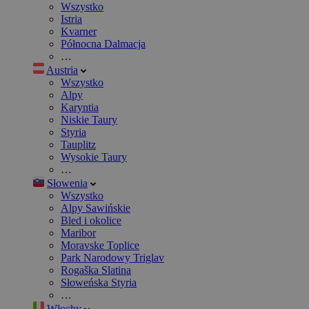
Wszystko
Istria
Kvarner
Północna Dalmacja
…
Austria
Wszystko
Alpy
Karyntia
Niskie Taury
Styria
Tauplitz
Wysokie Taury
…
Słowenia
Wszystko
Alpy Sawińskie
Bled i okolice
Maribor
Moravske Toplice
Park Narodowy Triglav
Rogaška Slatina
Słoweńska Styria
…
Włochy