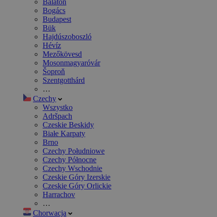
Balaton
Bogács
Budapest
Bük
Hajdúszoboszló
Hévíz
Mezőkövesd
Mosonmagyaróvár
Šoproň
Szentgotthárd
…
Czechy
Wszystko
Adršpach
Czeskie Beskidy
Białe Karpaty
Brno
Czechy Południowe
Czechy Północne
Czechy Wschodnie
Czeskie Góry Izerskie
Czeskie Góry Orlickie
Harrachov
…
Chorwacja