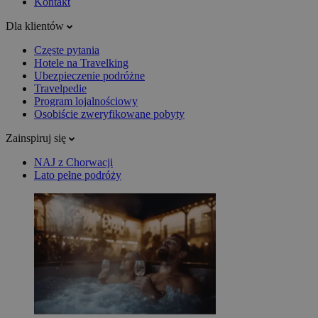
Kontakt
Dla klientów
Częste pytania
Hotele na Travelking
Ubezpieczenie podróżne
Travelpedie
Program lojalnościowy
Osobiście zweryfikowane pobyty
Zainspiruj się
NAJ z Chorwacji
Lato pełne podróży