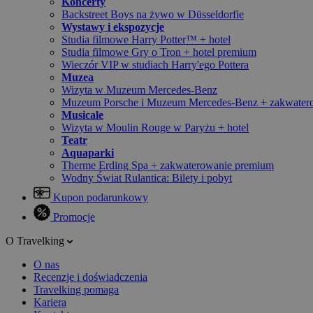
Koncerty
Backstreet Boys na żywo w Düsseldorfie
Wystawy i ekspozycje
Studia filmowe Harry Potter™ + hotel
Studia filmowe Gry o Tron + hotel premium
Wieczór VIP w studiach Harry'ego Pottera
Muzea
Wizyta w Muzeum Mercedes-Benz
Muzeum Porsche i Muzeum Mercedes-Benz + zakwater
Musicale
Wizyta w Moulin Rouge w Paryżu + hotel
Teatr
Aquaparki
Therme Erding Spa + zakwaterowanie premium
Wodny Świat Rulantica: Bilety i pobyt
Kupon podarunkowy
Promocje
O Travelking
O nas
Recenzje i doświadczenia
Travelking pomaga
Kariera