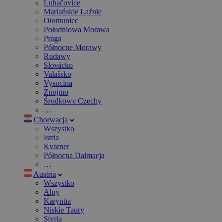
Luhačovice
Mariańskie Łaźnie
Ołomuniec
Południowa Morawa
Praga
Północne Morawy
Rudawy
Slovácko
Valašsko
Vysocina
Znojmo
Środkowe Czechy
…
Chorwacja
Wszystko
Istria
Kvarner
Północna Dalmacja
…
Austria
Wszystko
Alpy
Karyntia
Niskie Taury
Styria