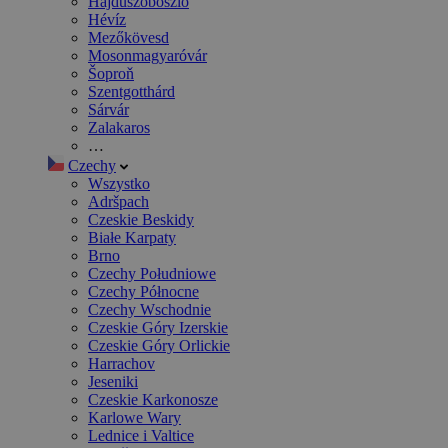
Hajdúszoboszló
Hévíz
Mezőkövesd
Mosonmagyaróvár
Šoproň
Szentgotthárd
Sárvár
Zalakaros
…
Czechy
Wszystko
Adršpach
Czeskie Beskidy
Białe Karpaty
Brno
Czechy Południowe
Czechy Północne
Czechy Wschodnie
Czeskie Góry Izerskie
Czeskie Góry Orlickie
Harrachov
Jeseniki
Czeskie Karkonosze
Karlowe Wary
Lednice i Valtice