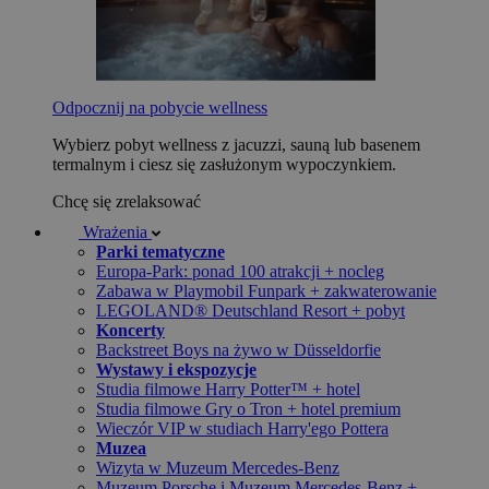
Odpocznij na pobycie wellness
Wybierz pobyt wellness z jacuzzi, sauną lub basenem
termalnym i ciesz się zasłużonym wypoczynkiem.
Chcę się zrelaksować
Wrażenia
Parki tematyczne
Europa-Park: ponad 100 atrakcji + nocleg
Zabawa w Playmobil Funpark + zakwaterowanie
LEGOLAND® Deutschland Resort + pobyt
Koncerty
Backstreet Boys na żywo w Düsseldorfie
Wystawy i ekspozycje
Studia filmowe Harry Potter™ + hotel
Studia filmowe Gry o Tron + hotel premium
Wieczór VIP w studiach Harry'ego Pottera
Muzea
Wizyta w Muzeum Mercedes-Benz
Muzeum Porsche i Muzeum Mercedes-Benz +