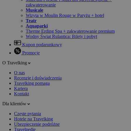
zakwaterowanie
Musicale
Wizyta w Moulin Rouge w Paryżu + hotel
Teatr
Aquaparki
Therme Erding Spa + zakwaterowanie premium
Wodny Świat Rulantica: Bilety i pobyt
Kupon podarunkowy
Promocje
O Travelking
O nas
Recenzje i doświadczenia
Travelking pomaga
Kariera
Kontakt
Dla klientów
Częste pytania
Hotele na Travelking
Ubezpieczenie podróżne
Travelpedie