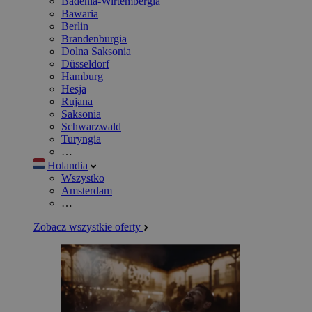
Badenia-Wirtembergia
Bawaria
Berlin
Brandenburgia
Dolna Saksonia
Düsseldorf
Hamburg
Hesja
Rujana
Saksonia
Schwarzwald
Turyngia
…
Holandia
Wszystko
Amsterdam
…
Zobacz wszystkie oferty