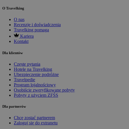
O Travelking
O nas
Recenzje i doświadczenia
Travelking pomaga
Kariera
Kontakt
Dla klientów
Częste pytania
Hotele na Travelking
Ubezpieczenie podróżne
Travelpedie
Program lojalnościowy
Osobiście zweryfikowane pobyty
Pobyty z użyciem ZFŚS
Dla partnerów
Chcę zostać partnerem
Zaloguj się do extranetu