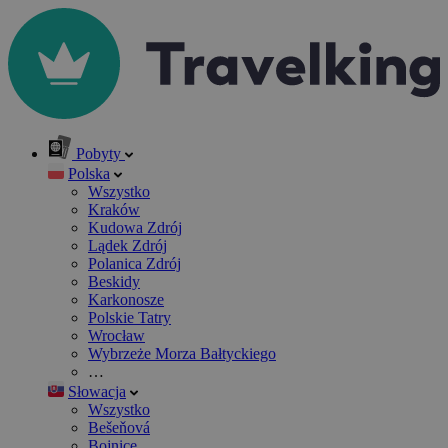
Pobyty
Polska
Wszystko
Kraków
Kudowa Zdrój
Lądek Zdrój
Polanica Zdrój
Beskidy
Karkonosze
Polskie Tatry
Wrocław
Wybrzeże Morza Bałtyckiego
…
Słowacja
Wszystko
Bešeňová
Bojnice