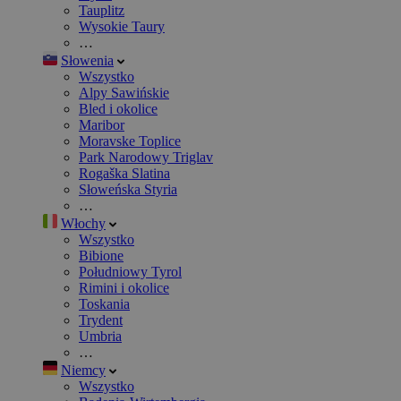
Tauplitz
Wysokie Taury
…
Słowenia
Wszystko
Alpy Sawińskie
Bled i okolice
Maribor
Moravske Toplice
Park Narodowy Triglav
Rogaška Slatina
Słoweńska Styria
…
Włochy
Wszystko
Bibione
Południowy Tyrol
Rimini i okolice
Toskania
Trydent
Umbria
…
Niemcy
Wszystko