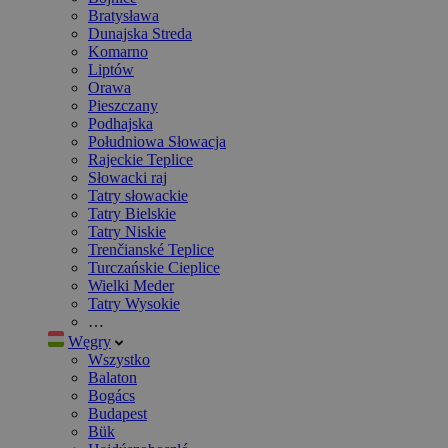
Bratysława
Dunajska Streda
Komarno
Liptów
Orawa
Pieszczany
Podhajska
Południowa Słowacja
Rajeckie Teplice
Słowacki raj
Tatry słowackie
Tatry Bielskie
Tatry Niskie
Trenčianské Teplice
Turczańskie Cieplice
Wielki Meder
Tatry Wysokie
…
Węgry
Wszystko
Balaton
Bogács
Budapest
Bük