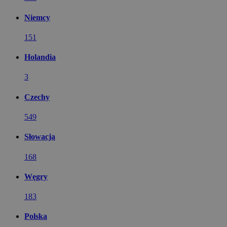
Niemcy
151
Holandia
3
Czechy
549
Słowacja
168
Węgry
183
Polska