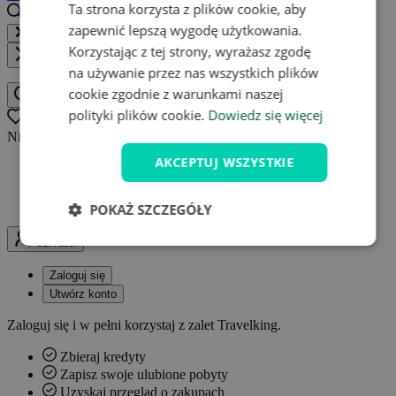
Ta strona korzysta z plików cookie, aby
zapewnić lepszą wygodę użytkowania.
Wyszukaj miejsce docelowe, hotel, domek, przeżycia...
Korzystając z tej strony, wyrażasz zgodę
Zamknij
na używanie przez nas wszystkich plików
cookie zgodnie z warunkami naszej
Wyszukaj miejsce docelowe, hotel, domek, przeżycia
polityki plików cookie.
Dowiedz się więcej
Oblíbené
0
Nie masz jeszcze ulubionych ofert.
AKCEPTUJ WSZYSTKIE
W każdej chwili możesz wrócić do ofert
Popularne oferty w jednym miejscu
Powiadamianie o zmianach w ofertach
POKAŻ SZCZEGÓŁY
Uživatel
Zaloguj się
Utwórz konto
Zaloguj się i w pełni korzystaj z zalet Travelking.
Zbieraj kredyty
Zapisz swoje ulubione pobyty
Uzyskaj przegląd o zakupach