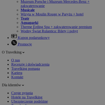
Muzeum Porsche i Muzeum Mercedes-Benz +
zakwaterowanie
Musicale
Wizyta w Moulin Rouge w Paryżu + hotel
Teatr
Aquaparki
Therme Erding Spa + zakwaterowanie premium
Wodny Świat Rulantica: Bilety i pobyt
Kupon podarunkowy
Promocje
O Travelking
O nas
Recenzje i doświadczenia
Travelking pomaga
Kariera
Kontakt
Dla klientów
Częste pytania
Hotele na Travelking
Ubezpieczenie podróżne