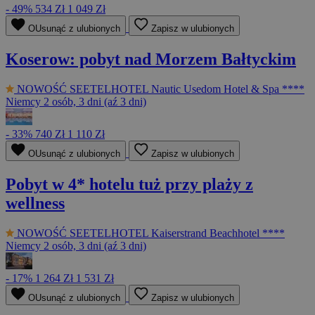
- 49%
534 Zł
1 049 Zł
OUsunąć z ulubionych
Zapisz w ulubionych
Koserow: pobyt nad Morzem Bałtyckim
NOWOŚĆ
SEETELHOTEL Nautic Usedom Hotel & Spa ****
Niemcy
2 osób, 3 dni (aź 3 dni)
- 33%
740 Zł
1 110 Zł
OUsunąć z ulubionych
Zapisz w ulubionych
Pobyt w 4* hotelu tuż przy plaży z
wellness
NOWOŚĆ
SEETELHOTEL Kaiserstrand Beachhotel ****
Niemcy
2 osób, 3 dni (aź 3 dni)
- 17%
1 264 Zł
1 531 Zł
OUsunąć z ulubionych
Zapisz w ulubionych