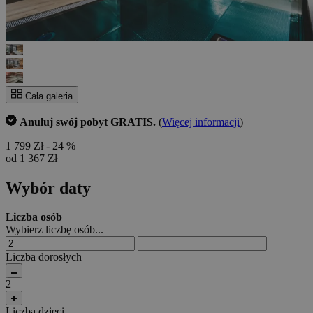
Cała galeria
Anuluj swój pobyt GRATIS.
(
Więcej informacji
)
1 799 Zł
- 24 %
od 1 367 Zł
Wybór daty
Liczba osób
Wybierz liczbę osób...
Liczba dorosłych
2
Liczba dzieci