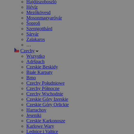
Hajdúszoboszló
Hévíz
Mezőkövesd
Mosonmagyaróvár
Šoproň
Szentgotthárd
Sárvár
Zalakaros
…
Czechy
Wszystko
Adršpach
Czeskie Beskidy
Białe Karpaty
Brno
Czechy Południowe
Czechy Północne
Czechy Wschodnie
Czeskie Góry Izerskie
Czeskie Góry Orlickie
Harrachov
Jeseniki
Czeskie Karkonosze
Karlowe Wary
Lednice i Valtice