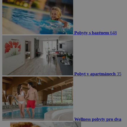
Pobyty s bazénem
648
Pobyt v apartmánech
35
Wellness pobyty pro dva