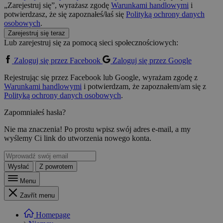
„Zarejestruj się”, wyrażasz zgodę
Warunkami handlowymi
i
potwierdzasz, że się zapoznałeś/łaś się
Polityką ochrony danych
osobowych
.
Zarejestruj się teraz
Lub zarejestruj się za pomocą sieci społecznościowych:
Zaloguj się przez Facebook
Zaloguj się przez Google
Rejestrując się przez Facebook lub Google, wyrażam zgodę z
Warunkami handlowymi
i potwierdzam, że zapoznałem/am się z
Polityką ochrony danych osobowych
.
Zapomniałeś hasła?
Nie ma znaczenia! Po prostu wpisz swój adres e-mail, a my
wyślemy Ci link do utworzenia nowego konta.
Wysłać
Z powrotem
Menu
Zavřít menu
Homepage