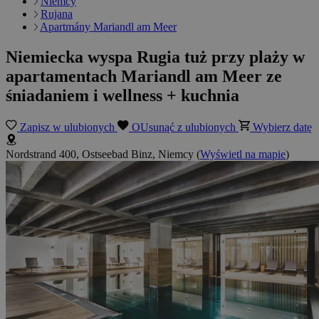
Niemcy
Rujana
Apartmány Mariandl am Meer
Niemiecka wyspa Rugia tuż przy plaży w
apartamentach Mariandl am Meer ze
śniadaniem i wellness + kuchnia
Zapisz w ulubionych
OUsunąć z ulubionych
Wybierz datę
Nordstrand 400, Ostseebad Binz, Niemcy
(
Wyświetl na mapie
)