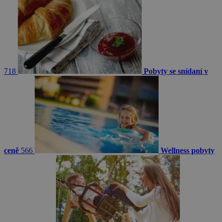
718
Pobyty se snídaní v
ceně
566
Wellness pobyty