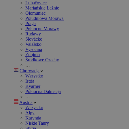
Luhačovice
Mariańskie Łaźnie
Ołomuniec
Południowa Morawa
Praga
Północne Morawy
Rudawy
Slovácko
Valašsko
Vysocina
Znojmo
Środkowe Czechy
…
Chorwacja
Wszystko
Istria
Kvarner
Północna Dalmacja
…
Austria
Wszystko
Alpy
Karyntia
Niskie Taury
Styria