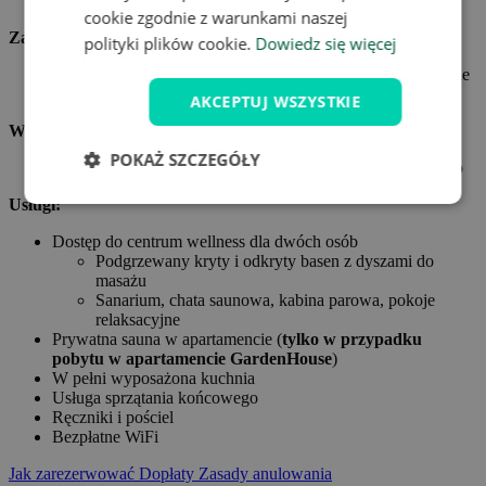
cookie zgodnie z warunkami naszej
Zakwaterowanie:
polityki plików cookie.
Dowiedz się więcej
Zakwaterowanie dla dwóch osób w wybranym apartamencie
w Hotelu Mariandl am Meer
AKCEPTUJ WSZYSTKIE
Wyżywienie:
POKAŻ SZCZEGÓŁY
Śniadanie w formie bufetu przez cały pobyt dla dwóch osób
Usługi:
Dostęp do centrum wellness dla dwóch osób
Podgrzewany kryty i odkryty basen z dyszami do
masażu
Sanarium, chata saunowa, kabina parowa, pokoje
relaksacyjne
Prywatna sauna w apartamencie (
tylko w przypadku
pobytu w apartamencie GardenHouse
)
W pełni wyposażona kuchnia
Usługa sprzątania końcowego
Ręczniki i pościel
Bezpłatne WiFi
Jak zarezerwować
Dopłaty
Zasady anulowania