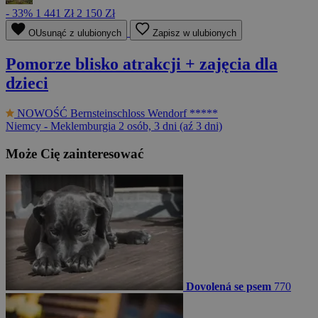
- 33%
1 441 Zł
2 150 Zł
OUsunąć z ulubionych
Zapisz w ulubionych
Pomorze blisko atrakcji + zajęcia dla
dzieci
NOWOŚĆ
Bernsteinschloss Wendorf *****
Niemcy - Meklemburgia
2 osób, 3 dni (aź 3 dni)
Może Cię zainteresować
Dovolená se psem
770