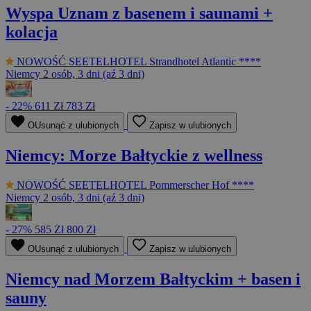
Wyspa Uznam z basenem i saunami +
kolacja
NOWOŚĆ
SEETELHOTEL Strandhotel Atlantic ****
Niemcy
2 osób, 3 dni (aź 3 dni)
- 22%
611 Zł
783 Zł
OUsunąć z ulubionych
Zapisz w ulubionych
Niemcy: Morze Bałtyckie z wellness
NOWOŚĆ
SEETELHOTEL Pommerscher Hof ****
Niemcy
2 osób, 3 dni (aź 3 dni)
- 27%
585 Zł
800 Zł
OUsunąć z ulubionych
Zapisz w ulubionych
Niemcy nad Morzem Bałtyckim + basen i
sauny