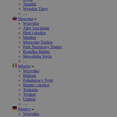
Tauplitz
Wysokie Taury
…
Słowenia
Wszystko
Alpy Sawińskie
Bled i okolice
Maribor
Moravske Toplice
Park Narodowy Triglav
Rogaška Slatina
Słoweńska Styria
…
Włochy
Wszystko
Bibione
Południowy Tyrol
Rimini i okolice
Toskania
Trydent
Umbria
…
Niemcy
Wszystko