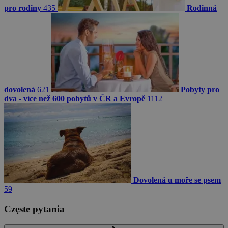
pro rodiny
435
Rodinná
dovolená
621
Pobyty pro
dva - více než 600 pobytů v ČR a Evropě
1112
Dovolená u moře se psem
59
Częste pytania