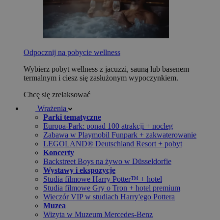
Odpocznij na pobycie wellness
Wybierz pobyt wellness z jacuzzi, sauną lub basenem
termalnym i ciesz się zasłużonym wypoczynkiem.
Chcę się zrelaksować
Wrażenia
Parki tematyczne
Europa-Park: ponad 100 atrakcji + nocleg
Zabawa w Playmobil Funpark + zakwaterowanie
LEGOLAND® Deutschland Resort + pobyt
Koncerty
Backstreet Boys na żywo w Düsseldorfie
Wystawy i ekspozycje
Studia filmowe Harry Potter™ + hotel
Studia filmowe Gry o Tron + hotel premium
Wieczór VIP w studiach Harry'ego Pottera
Muzea
Wizyta w Muzeum Mercedes-Benz