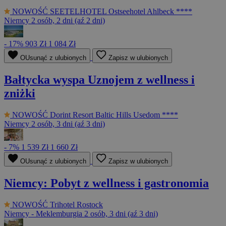
NOWOŚĆ
SEETELHOTEL Ostseehotel Ahlbeck ****
Niemcy
2 osób, 2 dni (aź 2 dni)
- 17%
903 Zł
1 084 Zł
OUsunąć z ulubionych
Zapisz w ulubionych
Bałtycka wyspa Uznojem z wellness i
zniżki
NOWOŚĆ
Dorint Resort Baltic Hills Usedom ****
Niemcy
2 osób, 3 dni (aź 3 dni)
- 7%
1 539 Zł
1 660 Zł
OUsunąć z ulubionych
Zapisz w ulubionych
Niemcy: Pobyt z wellness i gastronomia
NOWOŚĆ
Trihotel Rostock
Niemcy - Meklemburgia
2 osób, 3 dni (aź 3 dni)