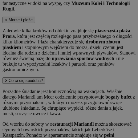
fantastyczne widoki na wyspę, czy
Muzeum Kolei i Technologii
Rugii
.
Morze i plaże
Zaledwie kilka kroków od obiektu znajduje się
piaszczysta plaża
Prora
, która jest częścią rozległego pasa przybrzeżnego o długości
kilku kilometrów. Plaża charakteryzuje się
drobnym złotym
piaskiem
i stopniowym wejściem do morza, dzięki czemu jest
idealna dla rodzin z dziećmi i mniej wprawnych pływaków. Stanowi
również świetną bazę do
uprawiania sportów wodnych
i nie
brakuje tu wypożyczalni leżaków i parasoli oraz punktów
gastronomicznych.
Co ci się spodoba?
Porządne śniadanie jest koniecznością na wakacjach. Właśnie
dlatego Mariandl am Meer codziennie przygotowuje
bogaty bufet
z
różnymi przysmakami, w którym możesz przygotować swoje
ulubione śniadanie. Są chrupiące wypieki, różne dania z jajek,
musli, soczyste owoce i kawa.
Od wtorku do soboty w
restauracji Mariandl
można skosztować
słynnych bawarskich przysmaków, takich jak Leberkäse i
Kasspatzln. Ponadto w apartamencie znajduje się
w pełni