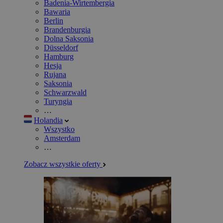
Badenia-Wirtembergia
Bawaria
Berlin
Brandenburgia
Dolna Saksonia
Düsseldorf
Hamburg
Hesja
Rujana
Saksonia
Schwarzwald
Turyngia
…
Holandia
Wszystko
Amsterdam
…
Zobacz wszystkie oferty