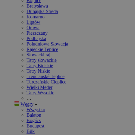
Bojnice
Bratysława
Dunajska Streda
Komarno
Liptów
Orawa
Pieszczany
Podhajska
Południowa Słowacja
Rajeckie Teplice
Słowacki raj
Tatry słowackie
Tatry Bielskie
Tatry Niskie
Trenčianské Teplice
Turczańskie Cieplice
Wielki Meder
Tatry Wysokie
…
Węgry
Wszystko
Balaton
Bogács
Budapest
Bük