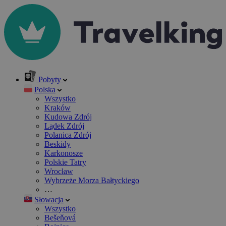
Pobyty
Polska
Wszystko
Kraków
Kudowa Zdrój
Lądek Zdrój
Polanica Zdrój
Beskidy
Karkonosze
Polskie Tatry
Wrocław
Wybrzeże Morza Bałtyckiego
…
Słowacja
Wszystko
Bešeňová