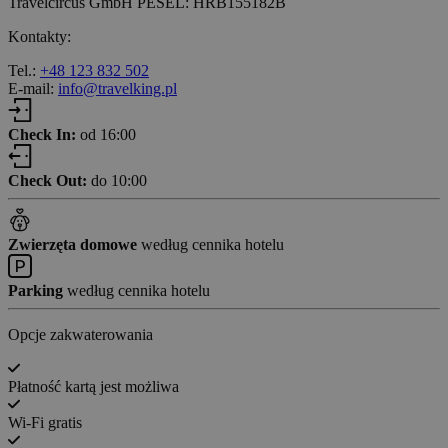
Travelcircus GmbH PESEL: HRB155182B
Kontakty:
Tel.:
+48 123 832 502
E-mail:
info@travelking.pl
Check In:
od 16:00
Check Out:
do 10:00
Zwierzęta domowe
według cennika hotelu
Parking
według cennika hotelu
Opcje zakwaterowania
Płatność kartą jest możliwa
Wi-Fi gratis