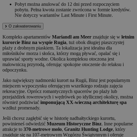
Pobyt można anulować do 12 dni przed rozpoczęciem
pobytu. Pełna kwota zostanie zwrócona w formie kredytów.
Nie dotyczy wariantów Last Minute i First Minute.
O zakwaterowaniu
Kompleks apartamentów
Mariandl am Meer
znajduje się w
letnim
kurorcie Binz na wyspie Rugia
, tuż obok długiej piaszczystej
plaży z drobnym piaskiem. Ta lokalizacja jest idealna dla
miłośników morza i słońca, którzy mogą pływać, opalać się i
uprawiać sporty wodne. Okolica kompleksu otoczona jest
malowniczą przyrodą, oferując spokojne otoczenie do relaksu i
odpoczynku.
Jako największy nadmorski kurort na Rugii, Binz jest popularnym
miejscem wypoczynku oferującym wszelkiego rodzaju zajęcia
rekreacyjne. Oprócz romantycznych spacerów po plaży lub
przejażdżek rowerowych i wędrówek po idyllicznej okolicy, można
również podziwiać
imponującą XX-wieczną architekturę spa
wzdłuż promenady.
Jeśli chcesz zagłębić się w historię nadbałtyckiego kurortu,
powinieneś odwiedzić
Muzeum Historyczne Binz
. Inne popularne
atrakcje to
370-metrowe molo
,
Granitz Hunting Lodge
, który
znajduje się na 107-metrowym Wzgórzu Świątynnym i oferuje