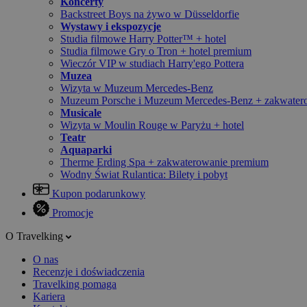
Koncerty
Backstreet Boys na żywo w Düsseldorfie
Wystawy i ekspozycje
Studia filmowe Harry Potter™ + hotel
Studia filmowe Gry o Tron + hotel premium
Wieczór VIP w studiach Harry'ego Pottera
Muzea
Wizyta w Muzeum Mercedes-Benz
Muzeum Porsche i Muzeum Mercedes-Benz + zakwater
Musicale
Wizyta w Moulin Rouge w Paryżu + hotel
Teatr
Aquaparki
Therme Erding Spa + zakwaterowanie premium
Wodny Świat Rulantica: Bilety i pobyt
Kupon podarunkowy
Promocje
O Travelking
O nas
Recenzje i doświadczenia
Travelking pomaga
Kariera