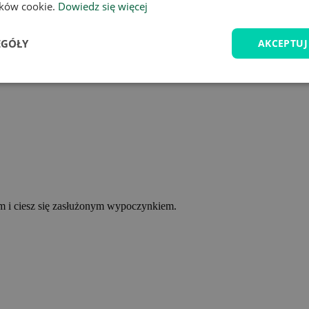
lików cookie.
Dowiedz się więcej
EGÓŁY
AKCEPTUJ
ym i ciesz się zasłużonym wypoczynkiem.