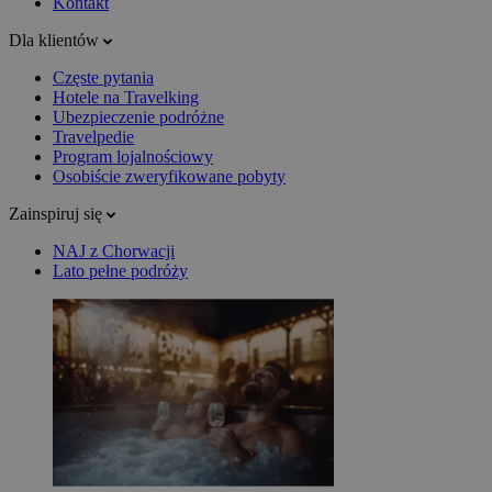
Kontakt
Dla klientów
Częste pytania
Hotele na Travelking
Ubezpieczenie podróżne
Travelpedie
Program lojalnościowy
Osobiście zweryfikowane pobyty
Zainspiruj się
NAJ z Chorwacji
Lato pełne podróży