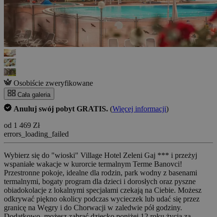
Osobiście zweryfikowane
Cała galeria
Anuluj swój pobyt GRATIS.
(
Więcej informacji
)
od 1 469 Zł
errors_loading_failed
Wybierz się do "wioski" Village Hotel Zeleni Gaj *** i przeżyj
wspaniałe wakacje w kurorcie termalnym Terme Banovci!
Przestronne pokoje, idealne dla rodzin, park wodny z basenami
termalnymi, bogaty program dla dzieci i dorosłych oraz pyszne
obiadokolacje z lokalnymi specjałami czekają na Ciebie. Możesz
odkrywać piękno okolicy podczas wycieczek lub udać się przez
granicę na Węgry i do Chorwacji w zaledwie pół godziny.
Dodatkowo, możesz zabrać dziecko poniżej 12 roku życia za