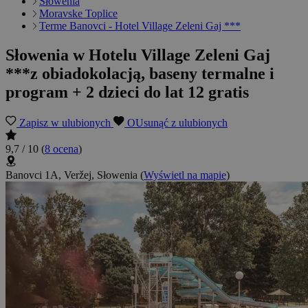
Słowenia
Moravske Toplice
Terme Banovci - Hotel Village Zeleni Gaj ***
Słowenia w Hotelu Village Zeleni Gaj
***z obiadokolacją, baseny termalne i
program + 2 dzieci do lat 12 gratis
Zapisz w ulubionych
OUsunąć z ulubionych
9,7 / 10
(
8 ocena
)
Banovci 1A, Veržej, Słowenia
(
Wyświetl na mapie
)