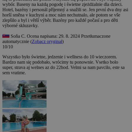
wybór. Baseny na każdą pogodę i świetne zjeżdżalnie dla dzieci.
Hotel, bazény i personál příjemný a snažili se. Jen první dva dny asi
horší směna v kuchyni a moc nám nechutnalo, ale potom se vše
zlepšilo a byl i větší výběr. Bazény pro každé počasí a pro děti
výborné skluzavky.
Soňa C.
Ocena napisana: 29. 8. 2024
Przetłumaczone
automatycznie (
Zobacz oryginał
)
10/10
Wszystko było świetne, jedzenie i wellness do 10 wieczorem.
Bardzo nam się podobało, wrócimy tu ponownie.
Vsetko bolo
super, strava aj welnes az do 22hod. Velmi sa nam pavcilo, este sa
sem vratime.