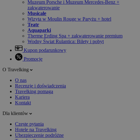
Muzeum Porsche i Muzeum Mercedes-Benz +
zakwaterowanie
Musicale
Wizyta w Moulin Rouge w Paryżu + hotel
Teatr
Aquaparki
Therme Erding Spa + zakwaterowanie premium
Wodny Świat Rulantica: Bilety i pobyt
Kupon podarunkowy
Promocje
O Travelking
O nas
Recenzje i doświadczenia
Travelking pomaga
Kariera
Kontakt
Dla klientów
Częste pytania
Hotele na Travelking
Ubezpieczenie podróżne