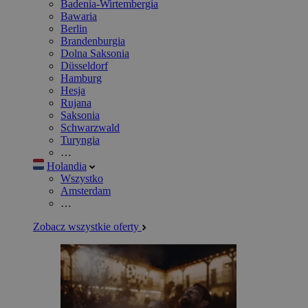
Badenia-Wirtembergia
Bawaria
Berlin
Brandenburgia
Dolna Saksonia
Düsseldorf
Hamburg
Hesja
Rujana
Saksonia
Schwarzwald
Turyngia
…
Holandia
Wszystko
Amsterdam
…
Zobacz wszystkie oferty