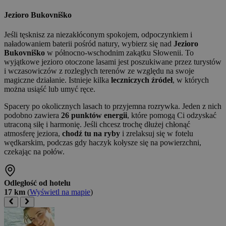
Jezioro Bukovniško
Jeśli tęsknisz za niezakłóconym spokojem, odpoczynkiem i
naładowaniem baterii pośród natury, wybierz się nad
Jezioro
Bukovniško
w północno-wschodnim zakątku Słowenii. To
wyjątkowe jezioro otoczone lasami jest poszukiwane przez turystów
i wczasowiczów z rozległych terenów ze względu na swoje
magiczne działanie. Istnieje kilka
leczniczych źródeł
, w których
można usiąść lub umyć ręce.
Spacery po okolicznych lasach to przyjemna rozrywka. Jeden z nich
podobno zawiera
26 punktów energii
, które pomogą Ci odzyskać
utraconą siłę i harmonię. Jeśli chcesz trochę dłużej chłonąć
atmosferę jeziora,
chodź tu na ryby
i zrelaksuj się w fotelu
wędkarskim, podczas gdy haczyk kołysze się na powierzchni,
czekając na połów.
Odległość od hotelu
17 km
(
Wyświetl na mapie
)