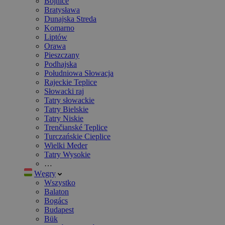
Bojnice
Bratysława
Dunajska Streda
Komarno
Liptów
Orawa
Pieszczany
Podhajska
Południowa Słowacja
Rajeckie Teplice
Słowacki raj
Tatry słowackie
Tatry Bielskie
Tatry Niskie
Trenčianské Teplice
Turczańskie Cieplice
Wielki Meder
Tatry Wysokie
…
Węgry
Wszystko
Balaton
Bogács
Budapest
Bük