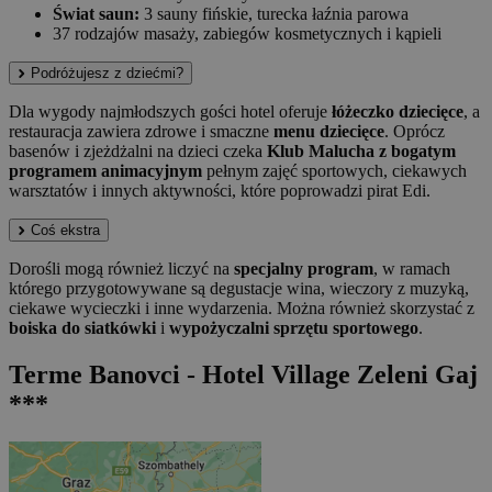
Świat saun:
3 sauny fińskie, turecka łaźnia parowa
37 rodzajów masaży, zabiegów kosmetycznych i kąpieli
Podróżujesz z dziećmi?
Dla wygody najmłodszych gości hotel oferuje
łóżeczko dziecięce
, a
restauracja zawiera zdrowe i smaczne
menu dziecięce
. Oprócz
basenów i zjeżdżalni na dzieci czeka
Klub Malucha z bogatym
programem animacyjnym
pełnym zajęć sportowych, ciekawych
warsztatów i innych aktywności, które poprowadzi pirat Edi.
Coś ekstra
Dorośli mogą również liczyć na
specjalny program
, w ramach
którego przygotowywane są degustacje wina, wieczory z muzyką,
ciekawe wycieczki i inne wydarzenia. Można również skorzystać z
boiska do siatkówki
i
wypożyczalni sprzętu sportowego
.
Terme Banovci - Hotel Village Zeleni Gaj
***