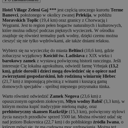
Hotel Village Zeleni Gaj ***
jest częścią uroczego kurortu
Terme
Banovci
, położonego w okolicy zwanej
Prlekija
, w pobliżu
Moravskich Toplic
(19,4 km) oraz granicy z Chorwacją i
Węgrami. Jest to region pełen bogactw naturalnych i kulturowych,
które można odkryć podczas pięknych wycieczek. W ośrodku
znajduje się również termalny park wodny, dzięki czemu można
cieszyć się nie tylko wędrówkami, ale także dniami relaksu.
Wybierz się na wycieczkę do miasta
Beltinci
(10,6 km), gdzie
zobaczysz wyjątkowy
Kościół św. Ladislava
z XIX wieku i
barokowy zamek
z wystawą poświęconą historii ranczingu. Jeśli
interesuje Cię lokalna agrokultura, odwiedź farmę Vrbnjak
(13,2
km), gdzie dorośli i dzieci mogą dowiedzieć się o opiece nad
zwierzętami gospodarskimi, lub rodzinną winiarnię Hlebec
(21,7 km) z imponującą piwnicą z winami i kuszącą gamą
domowych specjałów - spróbuj mięsnego przysmaku tünka.
Warto również odwiedzić
Zamek Negova
(23,6 km) z
opuszczonym ogrodem ziołowym,
Młyn wodny Babič
(3,3 km), w
którym można kupić tradycyjnie mieloną mąkę, oraz
prehistoryczny skansen Razkrižje
(15,3 km), poświęcony stylowi
życia naszych przodków sprzed 5500 lat. Można również udać się
nad jezioro Bukovnica (22,7 km) i do pobliskiego
źródła Iwana
, o
którym mówi się, że ma cudowną moc uzdrawiania. Można też