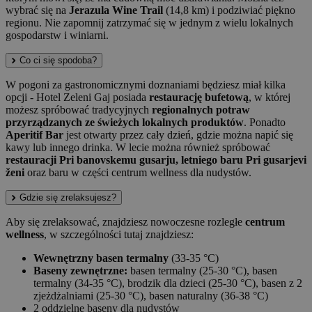
wybrać się na
Jerazula Wine Trail
(14,8 km) i podziwiać piękno
regionu. Nie zapomnij zatrzymać się w jednym z wielu lokalnych
gospodarstw i winiarni.
Co ci się spodoba?
W pogoni za gastronomicznymi doznaniami będziesz miał kilka
opcji - Hotel Zeleni Gaj posiada
restaurację bufetową
, w której
możesz spróbować tradycyjnych
regionalnych potraw
przyrządzanych ze świeżych lokalnych produktów
. Ponadto
Aperitif Bar
jest otwarty przez cały dzień, gdzie można napić się
kawy lub innego drinka. W lecie można również spróbować
restauracji Pri banovskemu gusarju, letniego baru Pri gusarjevi
ženi
oraz baru w części centrum wellness dla nudystów.
Gdzie się zrelaksujesz?
Aby się zrelaksować, znajdziesz nowoczesne rozległe
centrum
wellness
, w szczególności tutaj znajdziesz:
Wewnętrzny basen termalny
(33-35 °C)
Baseny zewnętrzne:
basen termalny (25-30 °C), basen
termalny (34-35 °C), brodzik dla dzieci (25-30 °C), basen z 2
zjeżdżalniami (25-30 °C), basen naturalny (36-38 °C)
2 oddzielne baseny dla nudystów