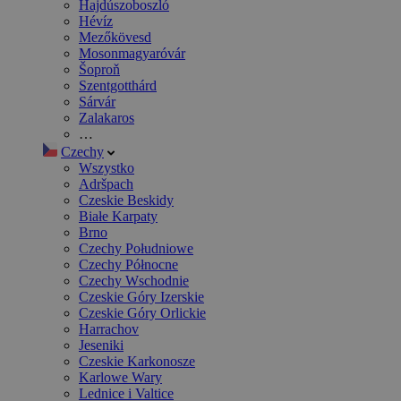
Hajdúszoboszló
Hévíz
Mezőkövesd
Mosonmagyaróvár
Šoproň
Szentgotthárd
Sárvár
Zalakaros
…
Czechy
Wszystko
Adršpach
Czeskie Beskidy
Białe Karpaty
Brno
Czechy Południowe
Czechy Północne
Czechy Wschodnie
Czeskie Góry Izerskie
Czeskie Góry Orlickie
Harrachov
Jeseniki
Czeskie Karkonosze
Karlowe Wary
Lednice i Valtice