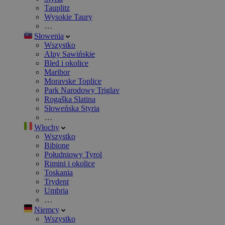
Tauplitz
Wysokie Taury
…
Słowenia
Wszystko
Alpy Sawińskie
Bled i okolice
Maribor
Moravske Toplice
Park Narodowy Triglav
Rogaška Slatina
Słoweńska Styria
…
Włochy
Wszystko
Bibione
Południowy Tyrol
Rimini i okolice
Toskania
Trydent
Umbria
…
Niemcy
Wszystko