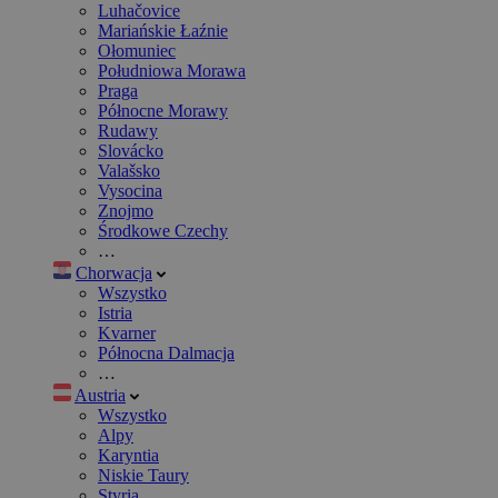
Luhačovice
Mariańskie Łaźnie
Ołomuniec
Południowa Morawa
Praga
Północne Morawy
Rudawy
Slovácko
Valašsko
Vysocina
Znojmo
Środkowe Czechy
…
Chorwacja
Wszystko
Istria
Kvarner
Północna Dalmacja
…
Austria
Wszystko
Alpy
Karyntia
Niskie Taury
Styria