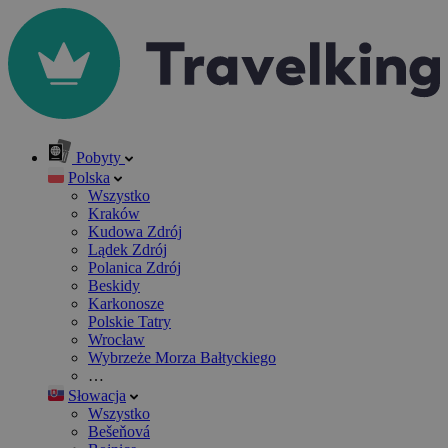
Pobyty
Polska
Wszystko
Kraków
Kudowa Zdrój
Lądek Zdrój
Polanica Zdrój
Beskidy
Karkonosze
Polskie Tatry
Wrocław
Wybrzeże Morza Bałtyckiego
…
Słowacja
Wszystko
Bešeňová