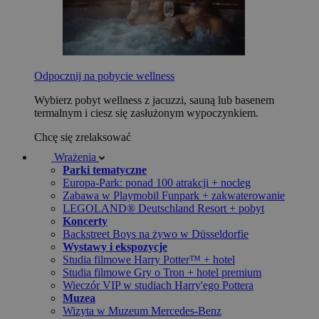
Odpocznij na pobycie wellness
Wybierz pobyt wellness z jacuzzi, sauną lub basenem
termalnym i ciesz się zasłużonym wypoczynkiem.
Chcę się zrelaksować
Wrażenia
Parki tematyczne
Europa-Park: ponad 100 atrakcji + nocleg
Zabawa w Playmobil Funpark + zakwaterowanie
LEGOLAND® Deutschland Resort + pobyt
Koncerty
Backstreet Boys na żywo w Düsseldorfie
Wystawy i ekspozycje
Studia filmowe Harry Potter™ + hotel
Studia filmowe Gry o Tron + hotel premium
Wieczór VIP w studiach Harry'ego Pottera
Muzea
Wizyta w Muzeum Mercedes-Benz