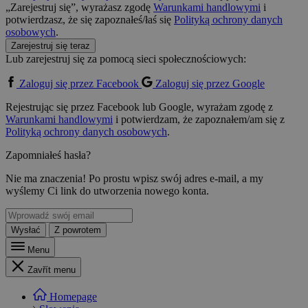
„Zarejestruj się”, wyrażasz zgodę
Warunkami handlowymi
i
potwierdzasz, że się zapoznałeś/łaś się
Polityką ochrony danych
osobowych
.
Zarejestruj się teraz
Lub zarejestruj się za pomocą sieci społecznościowych:
Zaloguj się przez Facebook
Zaloguj się przez Google
Rejestrując się przez Facebook lub Google, wyrażam zgodę z
Warunkami handlowymi
i potwierdzam, że zapoznałem/am się z
Polityką ochrony danych osobowych
.
Zapomniałeś hasła?
Nie ma znaczenia! Po prostu wpisz swój adres e-mail, a my
wyślemy Ci link do utworzenia nowego konta.
Wysłać
Z powrotem
Menu
Zavřít menu
Homepage