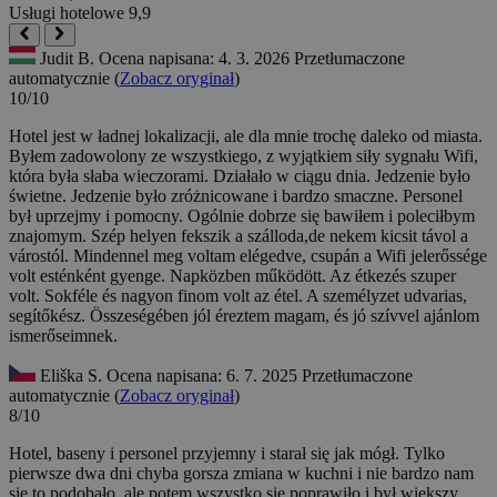
Usługi hotelowe
9,9
Judit B.
Ocena napisana: 4. 3. 2026
Przetłumaczone
automatycznie (
Zobacz oryginał
)
10/10
Hotel jest w ładnej lokalizacji, ale dla mnie trochę daleko od miasta.
Byłem zadowolony ze wszystkiego, z wyjątkiem siły sygnału Wifi,
która była słaba wieczorami. Działało w ciągu dnia. Jedzenie było
świetne. Jedzenie było zróżnicowane i bardzo smaczne. Personel
był uprzejmy i pomocny. Ogólnie dobrze się bawiłem i poleciłbym
znajomym.
Szép helyen fekszik a szálloda,de nekem kicsit távol a
várostól. Mindennel meg voltam elégedve, csupán a Wifi jelerőssége
volt esténként gyenge. Napközben működött. Az étkezés szuper
volt. Sokféle és nagyon finom volt az étel. A személyzet udvarias,
segítőkész. Összeségében jól éreztem magam, és jó szívvel ajánlom
ismerőseimnek.
Eliška S.
Ocena napisana: 6. 7. 2025
Przetłumaczone
automatycznie (
Zobacz oryginał
)
8/10
Hotel, baseny i personel przyjemny i starał się jak mógł. Tylko
pierwsze dwa dni chyba gorsza zmiana w kuchni i nie bardzo nam
się to podobało, ale potem wszystko się poprawiło i był większy