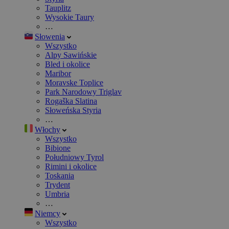
Tauplitz
Wysokie Taury
…
Słowenia
Wszystko
Alpy Sawińskie
Bled i okolice
Maribor
Moravske Toplice
Park Narodowy Triglav
Rogaška Slatina
Słoweńska Styria
…
Włochy
Wszystko
Bibione
Południowy Tyrol
Rimini i okolice
Toskania
Trydent
Umbria
…
Niemcy
Wszystko