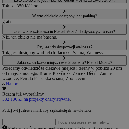
Zakwaterowanie jest możliwe Resort Mezná ze zwierzakiem?
Tak, za 350 Kč/noc
W tym obiekcie dostępny jest parking?
gratis
Jest w zakwaterowaniu Resort Mezná do dyspozycji basen?
Nie, ten obiekt nie ma basenu.
Czy jest do dyspozycji wellness?
Tak, jest dostępny w obiekcie Jacuzzi, Sauna, Wellness.
Jakie są ciekawe miejsca wokół obiektu? Resort Mezná?
Polecamy odwiedzić te ciekawe miejsca i tereny w pobliżu 20 km
od miejsca noclegu: Brama Pravčicka, Zamek Děčín, Zimne
wzgórze, Ferrata Pasterska ściana, Zoo Děčín
Nahoru
Razem już wybraliśmy
332 136 Zł na projekty charytatywne
.
Podaj swój adres e-mail, aby zapisać się do newslettera
Podając swój adres e-mail wyrażam zgodę na otrzymywanie