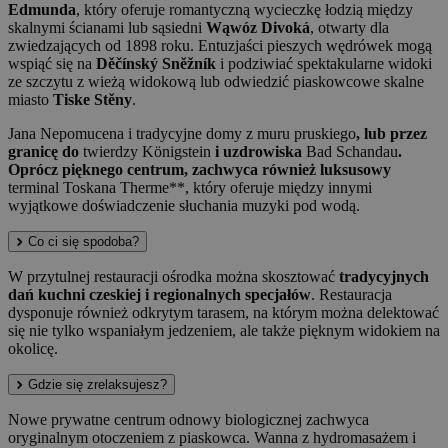
Edmunda
, który oferuje romantyczną wycieczkę łodzią między
skalnymi ścianami lub sąsiedni
Wąwóz Divoká
, otwarty dla
zwiedzających od 1898 roku. Entuzjaści pieszych wędrówek mogą
wspiąć się na
Děčínský Sněžník
i podziwiać spektakularne widoki
ze szczytu z wieżą widokową lub odwiedzić piaskowcowe skalne
miasto
Tiske Stěny
.
Jana Nepomucena i tradycyjne domy z muru pruskiego
, lub przez
granicę do
twierdzy Königstein
i uzdrowiska
Bad Schandau
.
Oprócz pięknego centrum, zachwyca również luksusowy
terminal Toskana Therme**, który oferuje między innymi
wyjątkowe doświadczenie słuchania muzyki pod wodą.
Co ci się spodoba?
W przytulnej restauracji ośrodka można skosztować
tradycyjnych
dań kuchni czeskiej i regionalnych specjałów
. Restauracja
dysponuje również odkrytym tarasem, na którym można delektować
się nie tylko wspaniałym jedzeniem, ale także pięknym widokiem na
okolicę.
Gdzie się zrelaksujesz?
Nowe prywatne centrum odnowy biologicznej zachwyca
oryginalnym otoczeniem z piaskowca. Wanna z hydromasażem i