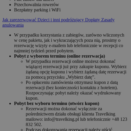
Przechowalnia rowerów
Bezpłatny parking i WiFi
Jak zarezerwować
Dzieci i inni podróżujący
Dopłaty
Zasady
anulowania
W przypadku korzystania z zabiegów, zarówno wliczonych
w cenę pakietu, jak i wykraczających poza nią, prosimy o
rezerwację wizyty e-mailem lub telefonicznie w recepcji co
najmniej tydzień przed pobytem.
Pobyt z wyborem terminu (online rezerwacja)
W przypadku rezerwacji online możesz dokonać
wiążącej rezerwacji już przy zakupie kuponu. Wybierz
żądaną opcję kuponu i wybierz żądaną datę rezerwacji
za pomocą przycisku „Wybierz datę”.
Po opłaceniu zamówienia otrzymasz kupon z datą
rezerwacji (bez konieczności kontaktu z hotelem).
Rozpoczynając pobyt należy okazać wydrukowany
kupon.
Pobyt bez wyboru terminu (otwórz kupon)
Rezerwacji można dokonać wyłącznie za
pośrednictwem działu obsługi klienta Travelking
mailowo: info@travelking.pl lub telefonicznie +48 123
832 502.
Podczas dokonywania rezerwacji należy uiścić