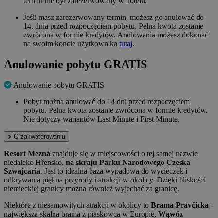
termin nie był zarezerwowany w hotelu.
Jeśli masz zarezerwowany termin, możesz go anulować do
14. dnia przed rozpoczęciem pobytu. Pełna kwota zostanie
zwrócona w formie kredytów. Anulowania możesz dokonać
na swoim koncie użytkownika
tutaj
.
Anulowanie pobytu GRATIS
Anulowanie pobytu GRATIS
Pobyt można anulować do 14 dni przed rozpoczęciem
pobytu. Pełna kwota zostanie zwrócona w formie kredytów.
Nie dotyczy wariantów Last Minute i First Minute.
O zakwaterowaniu
Resort Mezná
znajduje się w miejscowości o tej samej nazwie
niedaleko Hřensko,
na skraju Parku Narodowego Czeska
Szwajcaria
. Jest to idealna baza wypadowa do wycieczek i
odkrywania piękna przyrody i atrakcji w okolicy. Dzięki bliskości
niemieckiej granicy można również wyjechać za granicę.
Niektóre z niesamowitych atrakcji w okolicy to
Brama Pravčicka
-
największa skalna brama z piaskowca w Europie,
Wąwóz