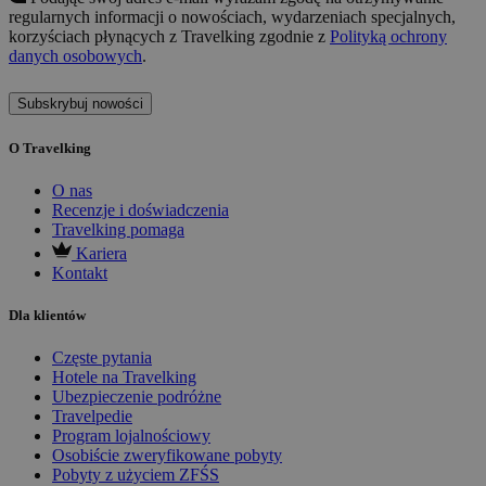
regularnych informacji o nowościach, wydarzeniach specjalnych,
korzyściach płynących z Travelking zgodnie z
Polityką ochrony
danych osobowych
.
Subskrybuj nowości
O Travelking
O nas
Recenzje i doświadczenia
Travelking pomaga
Kariera
Kontakt
Dla klientów
Częste pytania
Hotele na Travelking
Ubezpieczenie podróżne
Travelpedie
Program lojalnościowy
Osobiście zweryfikowane pobyty
Pobyty z użyciem ZFŚS