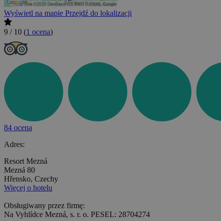
Wyświetl na mapie
Przejdź do lokalizacji
9 / 10
(
1 ocena
)
84 ocena
Adres:
Resort Mezná
Mezná 80
Hřensko, Czechy
Więcej o hotelu
Obsługiwany przez firmę:
Na Vyhlídce Mezná, s. r. o. PESEL: 28704274