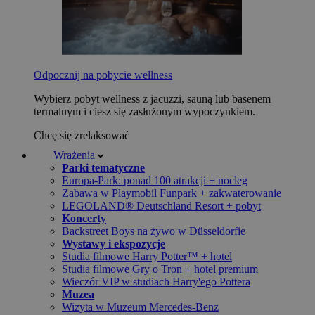
Odpocznij na pobycie wellness
Wybierz pobyt wellness z jacuzzi, sauną lub basenem
termalnym i ciesz się zasłużonym wypoczynkiem.
Chcę się zrelaksować
Wrażenia
Parki tematyczne
Europa-Park: ponad 100 atrakcji + nocleg
Zabawa w Playmobil Funpark + zakwaterowanie
LEGOLAND® Deutschland Resort + pobyt
Koncerty
Backstreet Boys na żywo w Düsseldorfie
Wystawy i ekspozycje
Studia filmowe Harry Potter™ + hotel
Studia filmowe Gry o Tron + hotel premium
Wieczór VIP w studiach Harry'ego Pottera
Muzea
Wizyta w Muzeum Mercedes-Benz