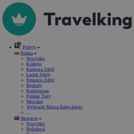
Pobyty
Polska
Wszystko
Kraków
Kudowa Zdrój
Lądek Zdrój
Polanica Zdrój
Beskidy
Karkonosze
Polskie Tatry
Wrocław
Wybrzeże Morza Bałtyckiego
…
Słowacja
Wszystko
Bešeňová