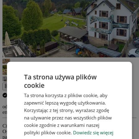
Ta strona używa plików
cookie
Cała galeria
Ta strona korzysta z plików cookie, aby
Anuluj swój pobyt GRATIS.
(
Więcej informacji
)
zapewnić lepszą wygodę użytkowania.
od 1 181 Zł
Korzystając z tej strony, wyrażasz zgodę
errors_loading_failed
na używanie przez nas wszystkich plików
cookie zgodnie z warunkami naszej
Ciesz się pięknem Czeskiej Szwajcarii i doskonałym relaksem!
Ośrodek Mezná na jest idealną bazą wypadową do zwiedzania
polityki plików cookie.
Dowiedz się więcej
parku narodowego i niezakłóconego relaksu. Goście mogą