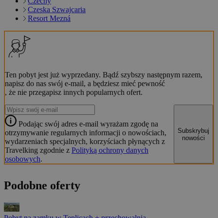
Czechy
Czeska Szwajcaria
Resort Mezná
Ten pobyt jest już wyprzedany. Bądź szybszy następnym razem,
napisz do nas swój e-mail, a będziesz mieć pewność
, że nie przegapisz innych popularnych ofert.
Podając swój adres e-mail wyrażam zgodę na
Subskrybuj
otrzymywanie regularnych informacji o nowościach,
nowości
wydarzeniach specjalnych, korzyściach płynących z
Travelking zgodnie z
Polityką ochrony danych
osobowych
.
Podobne oferty
Pobyt na zamku w Teplicach + przechowalnia