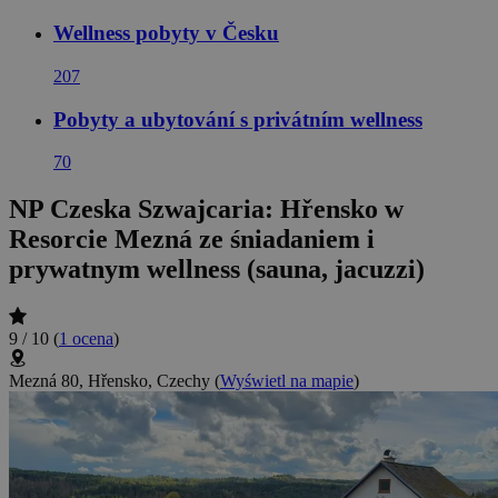
Wellness pobyty v Česku
207
Pobyty a ubytování s privátním wellness
70
NP Czeska Szwajcaria: Hřensko w
Resorcie Mezná ze śniadaniem i
prywatnym wellness (sauna, jacuzzi)
9 / 10
(
1 ocena
)
Mezná 80, Hřensko, Czechy
(
Wyświetl na mapie
)