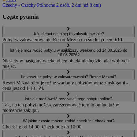
Czechy - Czechy Północne
2 osób, 2 dni (aź 8 dni)
Częste pytania
Jak klienci oceniają to zakwaterowanie?
Pobyt w zakwaterowaniu Resort Mezná ma średnią ocen 9/10.
Istnieje możliwość pobytu w najbliższy weekend od 14.08.2026 do
16.08.2026?
Niestety w następny weekend ten obiekt nie będzie miał wolnych
miejsc.
Ile kosztuje pobyt w zakwaterowaniu? Resort Mezná?
Resort Mezná oferuje różne warianty pobytów wraz z usługami -
cena jest od 1 181 Zł.
Istnieje możliwość rezerwacji tego pobytu online?
Tak, na ten pobyt możesz zarezerwować termin online już w
momencie zakupu.
W jakim czasie można zrobić check in i check out?
Check in: od 14:00, Check out: do 10:00