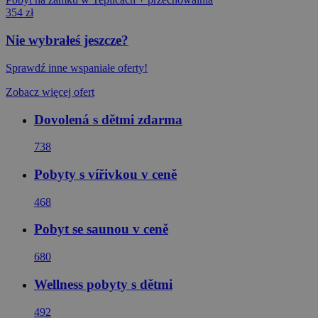
354 zł
Nie wybrałeś jeszcze?
Sprawdź inne wspaniałe oferty!
Zobacz więcej ofert
Dovolená s dětmi zdarma
738
Pobyty s vířivkou v ceně
468
Pobyt se saunou v ceně
680
Wellness pobyty s dětmi
492