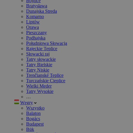
Bojnice
Bratysława
Dunajska Streda
Komarno
Liptów
Orawa
Pieszczany
Podhajska
Południowa Słowacja
Rajeckie Teplice
Słowacki raj
Tatry słowackie
Tatry Bielskie
Tatry Niskie
Trenčianské Teplice
Turczańskie Cieplice
Wielki Meder
Tatry Wysokie
…
Węgry
Wszystko
Balaton
Bogács
Budapest
Bük