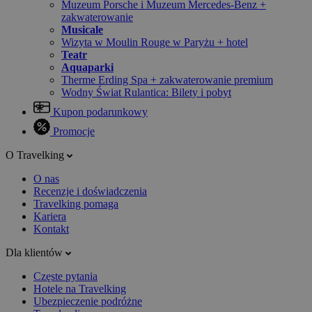
Muzeum Porsche i Muzeum Mercedes-Benz +
zakwaterowanie
Musicale
Wizyta w Moulin Rouge w Paryżu + hotel
Teatr
Aquaparki
Therme Erding Spa + zakwaterowanie premium
Wodny Świat Rulantica: Bilety i pobyt
Kupon podarunkowy
Promocje
O Travelking
O nas
Recenzje i doświadczenia
Travelking pomaga
Kariera
Kontakt
Dla klientów
Częste pytania
Hotele na Travelking
Ubezpieczenie podróżne