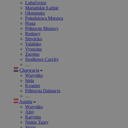
Luhačovice
Mariańskie Łaźnie
Ołomuniec
Południowa Morawa
Praga
Północne Morawy
Rudawy
Slovácko
Valašsko
Vysocina
Znojmo
Środkowe Czechy
…
Chorwacja
Wszystko
Istria
Kvarner
Północna Dalmacja
…
Austria
Wszystko
Alpy
Karyntia
Niskie Taury
Styria