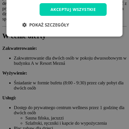
delektować się obfitym śniadaniem w formie bufetu oraz korzystać z
prywatnego wellness z wanną z hydromasażem i sauną fińską. Dla
AKCEPTUJ WSZYSTKIE
dzieci przygotowano plac zabaw na świeżym powietrzu, a
sportowcy mogą korzystać z przechowalni rowerów.
POKAŻ SZCZEGÓŁY
W cenie oferty
Zakwaterowanie:
Zakwaterowanie dla dwóch osób w pokoju dwuosobowym w
budynku A w Resort Mezná
Wyżywienie:
Śniadanie w formie bufetu (8:00 - 9:30) przez cały pobyt dla
dwóch osób
Usługi:
Dostęp do prywatnego centrum wellness przez 1 godzinę dla
dwóch osób
Sauna fińska, jacuzzi
Szlafroki, ręczniki i kapcie do wypożyczenia
Plac zabaw dla dzieci