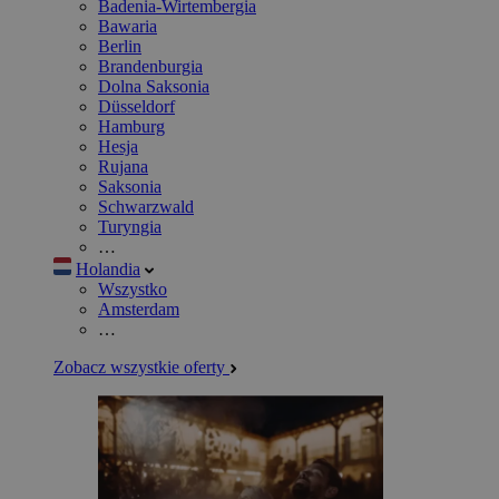
Badenia-Wirtembergia
Bawaria
Berlin
Brandenburgia
Dolna Saksonia
Düsseldorf
Hamburg
Hesja
Rujana
Saksonia
Schwarzwald
Turyngia
…
Holandia
Wszystko
Amsterdam
…
Zobacz wszystkie oferty