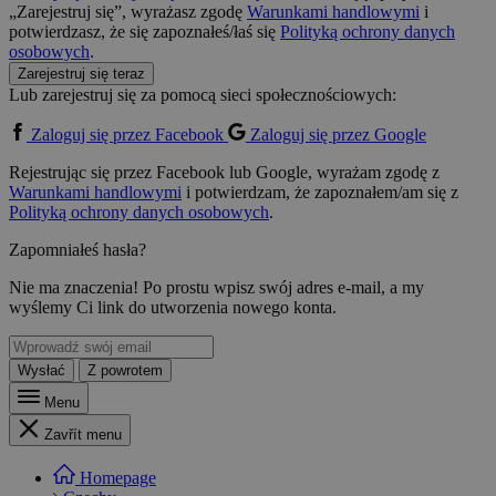
„Zarejestruj się”, wyrażasz zgodę
Warunkami handlowymi
i
potwierdzasz, że się zapoznałeś/łaś się
Polityką ochrony danych
osobowych
.
Zarejestruj się teraz
Lub zarejestruj się za pomocą sieci społecznościowych:
Zaloguj się przez Facebook
Zaloguj się przez Google
Rejestrując się przez Facebook lub Google, wyrażam zgodę z
Warunkami handlowymi
i potwierdzam, że zapoznałem/am się z
Polityką ochrony danych osobowych
.
Zapomniałeś hasła?
Nie ma znaczenia! Po prostu wpisz swój adres e-mail, a my
wyślemy Ci link do utworzenia nowego konta.
Wysłać
Z powrotem
Menu
Zavřít menu
Homepage