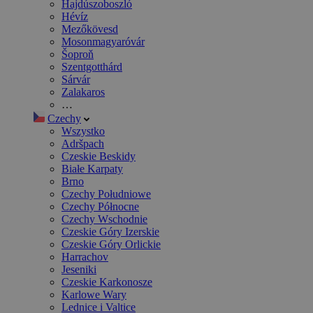
Hajdúszoboszló
Hévíz
Mezőkövesd
Mosonmagyaróvár
Šoproň
Szentgotthárd
Sárvár
Zalakaros
…
Czechy
Wszystko
Adršpach
Czeskie Beskidy
Białe Karpaty
Brno
Czechy Południowe
Czechy Północne
Czechy Wschodnie
Czeskie Góry Izerskie
Czeskie Góry Orlickie
Harrachov
Jeseniki
Czeskie Karkonosze
Karlowe Wary
Lednice i Valtice