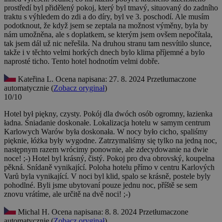
prostředí byl přidělený pokoj, který byl tmavý, situovaný do zadního
traktu s výhledem do zdi a do díry, byl ve 3. poschodí. Ale musím
podotknout, že když jsem se zeptala na možnost výměny, byla by
nám umožněna, ale s doplatkem, se kterým jsem ovšem nepočítala,
tak jsem dál už nic neřešila. Na druhou stranu tam nesvítilo slunce,
takže i v těchto velmi horkých dnech bylo klima příjemné a bylo
naprosté ticho. Tento hotel hodnotím velmi dobře.
Kateřina L.
Ocena napisana: 27. 8. 2024
Przetłumaczone
automatycznie (
Zobacz oryginał
)
10/10
Hotel był piękny, czysty. Pokój dla dwóch osób ogromny, łazienka
ładna. Śniadanie doskonałe. Lokalizacja hotelu w samym centrum
Karlowych Warów była doskonała. W nocy było cicho, spaliśmy
pięknie, łóżka były wygodne. Zatrzymaliśmy się tylko na jedną noc,
następnym razem wrócimy ponownie, ale zdecydowanie na dwie
noce! ;-)
Hotel byl krásný, čistý. Pokoj pro dva obrovský, koupelna
pěkná. Snídaně vynikající. Poloha hotelu přímo v centru Karlových
Varů byla vynikající. V noci byl klid, spalo se krásně, postele byly
pohodlné. Byli jsme ubytovaní pouze jednu noc, příště se sem
znovu vrátíme, ale určitě na dvě noci! ;-)
Michal H.
Ocena napisana: 8. 8. 2024
Przetłumaczone
automatycznie (
Zobacz oryginał
)