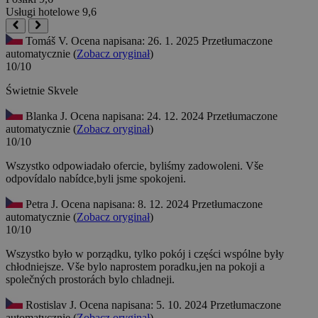
Usługi hotelowe
9,6
Tomáš V.
Ocena napisana: 26. 1. 2025
Przetłumaczone
automatycznie (
Zobacz oryginał
)
10/10
Świetnie
Skvele
Blanka J.
Ocena napisana: 24. 12. 2024
Przetłumaczone
automatycznie (
Zobacz oryginał
)
10/10
Wszystko odpowiadało ofercie, byliśmy zadowoleni.
Vše
odpovídalo nabídce,byli jsme spokojeni.
Petra J.
Ocena napisana: 8. 12. 2024
Przetłumaczone
automatycznie (
Zobacz oryginał
)
10/10
Wszystko było w porządku, tylko pokój i części wspólne były
chłodniejsze.
Vše bylo naprostem poradku,jen na pokoji a
společných prostorách bylo chladneji.
Rostislav J.
Ocena napisana: 5. 10. 2024
Przetłumaczone
automatycznie (
Zobacz oryginał
)