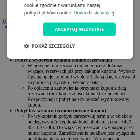
cookie zgodnie z warunkami naszej
Kapcie do wypożyczenia
Bezpłatne WiFi
polityki plików cookie.
Dowiedz się więcej
Jak zarezerwować
Dzieci i inni podróżujący
Dopłaty
Zasady
anulowania
AKCEPTUJ WSZYSTKIE
W przypadku korzystania z zabiegów, zarówno wliczonych
w cenę pakietu, jak i wykraczających poza nią, prosimy o
POKAŻ SZCZEGÓŁY
rezerwację wizyty e-mailem lub telefonicznie w recepcji co
najmniej tydzień przed pobytem.
Pobyt z wyborem terminu (online rezerwacja)
W przypadku rezerwacji online możesz dokonać
wiążącej rezerwacji już przy zakupie kuponu. Wybierz
żądaną opcję kuponu i wybierz żądaną datę rezerwacji
za pomocą przycisku „Wybierz datę”.
Po opłaceniu zamówienia otrzymasz kupon z datą
rezerwacji (bez konieczności kontaktu z hotelem).
Rozpoczynając pobyt należy okazać wydrukowany
kupon.
Pobyt bez wyboru terminu (otwórz kupon)
Po wykupieniu pobytu zarezerwuj termin w obiekcie
noclegowym (reception@hotellabohemia.com, +420
351 170 300). Do wiążącej rezerwacji wymagany jest
numer kuponu. Zameldowanie możliwe jest wyłącznie
po dokonaniu ważnej rezerwacji. W momencie