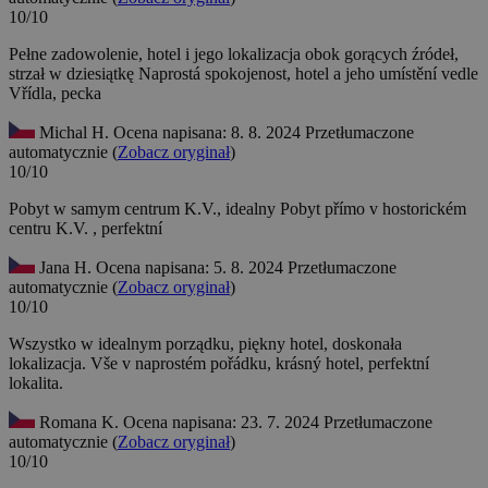
10/10
Pełne zadowolenie, hotel i jego lokalizacja obok gorących źródeł,
strzał w dziesiątkę
Naprostá spokojenost, hotel a jeho umístění vedle
Vřídla, pecka
Michal H.
Ocena napisana: 8. 8. 2024
Przetłumaczone
automatycznie (
Zobacz oryginał
)
10/10
Pobyt w samym centrum K.V., idealny
Pobyt přímo v hostorickém
centru K.V. , perfektní
Jana H.
Ocena napisana: 5. 8. 2024
Przetłumaczone
automatycznie (
Zobacz oryginał
)
10/10
Wszystko w idealnym porządku, piękny hotel, doskonała
lokalizacja.
Vše v naprostém pořádku, krásný hotel, perfektní
lokalita.
Romana K.
Ocena napisana: 23. 7. 2024
Przetłumaczone
automatycznie (
Zobacz oryginał
)
10/10