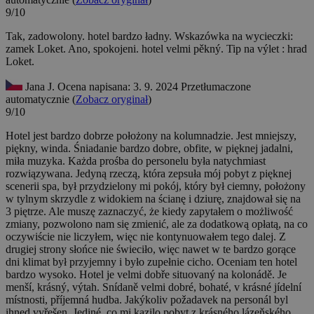
9/10
Tak, zadowolony. hotel bardzo ładny. Wskazówka na wycieczki:
zamek Loket.
Ano, spokojeni. hotel velmi pěkný. Tip na výlet : hrad
Loket.
Jana J.
Ocena napisana: 3. 9. 2024
Przetłumaczone
automatycznie (
Zobacz oryginał
)
9/10
Hotel jest bardzo dobrze położony na kolumnadzie. Jest mniejszy,
piękny, winda. Śniadanie bardzo dobre, obfite, w pięknej jadalni,
miła muzyka. Każda prośba do personelu była natychmiast
rozwiązywana. Jedyną rzeczą, która zepsuła mój pobyt z pięknej
scenerii spa, był przydzielony mi pokój, który był ciemny, położony
w tylnym skrzydle z widokiem na ścianę i dziurę, znajdował się na
3 piętrze. Ale muszę zaznaczyć, że kiedy zapytałem o możliwość
zmiany, pozwolono nam się zmienić, ale za dodatkową opłatą, na co
oczywiście nie liczyłem, więc nie kontynuowałem tego dalej. Z
drugiej strony słońce nie świeciło, więc nawet w te bardzo gorące
dni klimat był przyjemny i było zupełnie cicho. Oceniam ten hotel
bardzo wysoko.
Hotel je velmi dobře situovaný na kolonádě. Je
menší, krásný, výtah. Snídaně velmi dobré, bohaté, v krásné jídelní
místnosti, příjemná hudba. Jakýkoliv požadavek na personál byl
ihned vyřešen. Jediné, co mi kazilo pobyt z krásného lázeňského