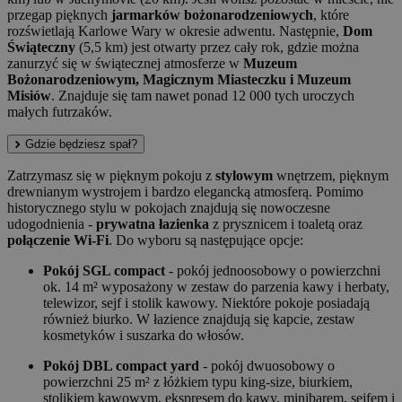
przegap pięknych
jarmarków bożonarodzeniowych
, które
rozświetlają Karlowe Wary w okresie adwentu. Następnie,
Dom
Świąteczny
(5,5 km) jest otwarty przez cały rok, gdzie można
zanurzyć się w świątecznej atmosferze w
Muzeum
Bożonarodzeniowym, Magicznym Miasteczku i Muzeum
Misiów
. Znajduje się tam nawet ponad 12 000 tych uroczych
małych futrzaków.
Gdzie będziesz spał?
Zatrzymasz się w pięknym pokoju z
stylowym
wnętrzem, pięknym
drewnianym wystrojem i bardzo elegancką atmosferą. Pomimo
historycznego stylu w pokojach znajdują się nowoczesne
udogodnienia -
prywatna łazienka
z prysznicem i toaletą oraz
połączenie Wi-Fi
. Do wyboru są następujące opcje:
Pokój SGL compact
- pokój jednoosobowy o powierzchni
ok. 14 m² wyposażony w zestaw do parzenia kawy i herbaty,
telewizor, sejf i stolik kawowy. Niektóre pokoje posiadają
również biurko. W łazience znajdują się kapcie, zestaw
kosmetyków i suszarka do włosów.
Pokój DBL compact yard
- pokój dwuosobowy o
powierzchni 25 m² z łóżkiem typu king-size, biurkiem,
stolikiem kawowym, ekspresem do kawy, minibarem, sejfem i