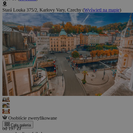
Stará Louka 375/2, Karlovy Vary, Czechy
(
Wyświetl na mapie
)
Osobiście zweryfikowane
Cała galeria
od 197 Zł