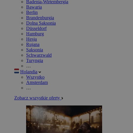
Badenia-Wirtembergia
Bawaria
Berlin
Brandenburgia
Dolna Saksonia
Düsseldorf
Hamburg
Hesja
Rujana
Saksonia
Schwarzwald
Turyngia
…
Holandia
Wszystko
Amsterdam
…
Zobacz wszystkie oferty