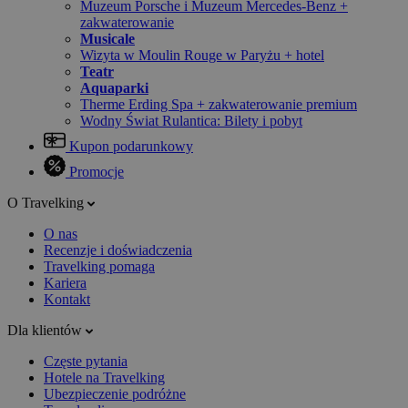
Muzeum Porsche i Muzeum Mercedes-Benz +
zakwaterowanie
Musicale
Wizyta w Moulin Rouge w Paryżu + hotel
Teatr
Aquaparki
Therme Erding Spa + zakwaterowanie premium
Wodny Świat Rulantica: Bilety i pobyt
Kupon podarunkowy
Promocje
O Travelking
O nas
Recenzje i doświadczenia
Travelking pomaga
Kariera
Kontakt
Dla klientów
Częste pytania
Hotele na Travelking
Ubezpieczenie podróżne