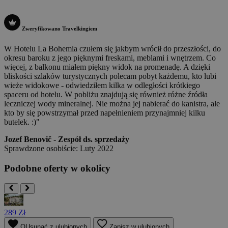
Zweryfikowano Travelkingiem
W Hotelu La Bohemia czułem się jakbym wrócił do przeszłości, do
okresu baroku z jego pięknymi freskami, meblami i wnętrzem. Co
więcej, z balkonu miałem piękny widok na promenadę. A dzięki
bliskości szlaków turystycznych polecam pobyt każdemu, kto lubi
wieże widokowe - odwiedziłem kilka w odległości krótkiego
spaceru od hotelu. W pobliżu znajdują się również różne źródła
leczniczej wody mineralnej. Nie można jej nabierać do kanistra, ale
kto by się powstrzymał przed napełnieniem przynajmniej kilku
butelek. :)"
Jozef Benovič - Zespół ds. sprzedaży
Sprawdzone osobiście: Luty 2022
Podobne oferty w okolicy
289 Zł
OUsunąć z ulubionych
Zapisz w ulubionych