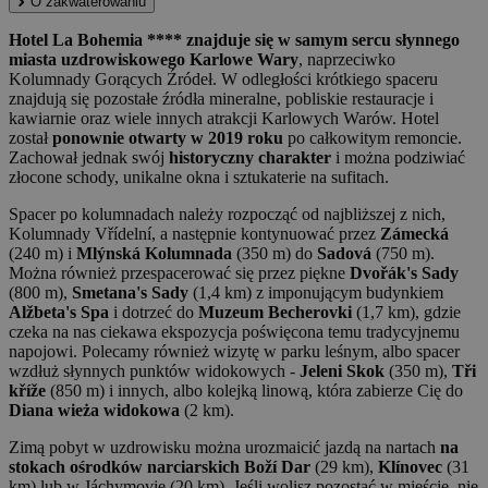
O zakwaterowaniu
Hotel La Bohemia **** znajduje się w samym sercu słynnego
miasta uzdrowiskowego Karlowe Wary
, naprzeciwko
Kolumnady Gorących Źródeł. W odległości krótkiego spaceru
znajdują się pozostałe źródła mineralne, pobliskie restauracje i
kawiarnie oraz wiele innych atrakcji Karlowych Warów. Hotel
został
ponownie otwarty w 2019 roku
po całkowitym remoncie.
Zachował jednak swój
historyczny charakter
i można podziwiać
złocone schody, unikalne okna i sztukaterie na sufitach.
Spacer po kolumnadach należy rozpocząć od najbliższej z nich,
Kolumnady Vřídelní, a następnie kontynuować przez
Zámecká
(240 m) i
Mlýnská Kolumnada
(350 m) do
Sadová
(750 m).
Można również przespacerować się przez piękne
Dvořák's Sady
(800 m),
Smetana's Sady
(1,4 km) z imponującym budynkiem
Alžbeta's Spa
i dotrzeć do
Muzeum Becherovki
(1,7 km), gdzie
czeka na nas ciekawa ekspozycja poświęcona temu tradycyjnemu
napojowi. Polecamy również wizytę w parku leśnym, albo spacer
wzdłuż słynnych punktów widokowych -
Jeleni Skok
(350 m),
Tři
kříže
(850 m) i innych, albo kolejką linową, która zabierze Cię do
Diana wieża widokowa
(2 km).
Zimą pobyt w uzdrowisku można urozmaicić jazdą na nartach
na
stokach ośrodków narciarskich Boží Dar
(29 km),
Klínovec
(31
km) lub w Jáchymovie (20 km). Jeśli wolisz pozostać w mieście, nie