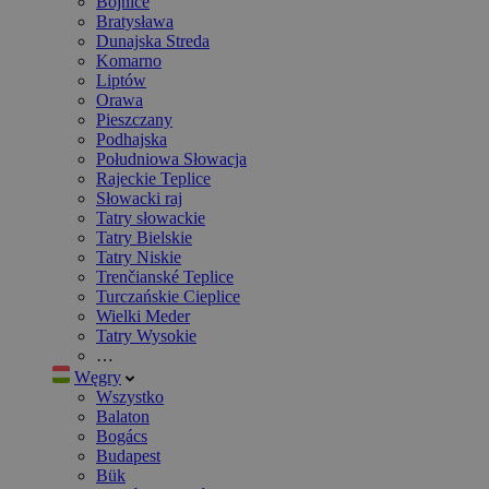
Bojnice
Bratysława
Dunajska Streda
Komarno
Liptów
Orawa
Pieszczany
Podhajska
Południowa Słowacja
Rajeckie Teplice
Słowacki raj
Tatry słowackie
Tatry Bielskie
Tatry Niskie
Trenčianské Teplice
Turczańskie Cieplice
Wielki Meder
Tatry Wysokie
…
Węgry
Wszystko
Balaton
Bogács
Budapest
Bük