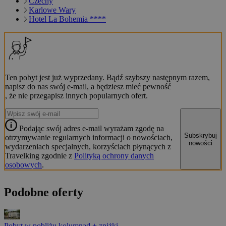
Czechy
Karlowe Wary
Hotel La Bohemia ****
Ten pobyt jest już wyprzedany. Bądź szybszy następnym razem,
napisz do nas swój e-mail, a będziesz mieć pewność
, że nie przegapisz innych popularnych ofert.
Podając swój adres e-mail wyrażam zgodę na
Subskrybuj
otrzymywanie regularnych informacji o nowościach,
nowości
wydarzeniach specjalnych, korzyściach płynących z
Travelking zgodnie z
Polityką ochrony danych
osobowych
.
Podobne oferty
Pobyt w pobliżu kolumnad + zniżki