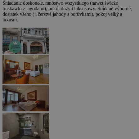
Śniadanie doskonałe, mnóstwo wszystkiego (nawet świeże
truskawki z jagodami), pokój duży i luksusowy.
Snídaně výborné,
dostatek všeho ( i čerstvé jahody s borůvkami), pokoj velký a
luxusní.