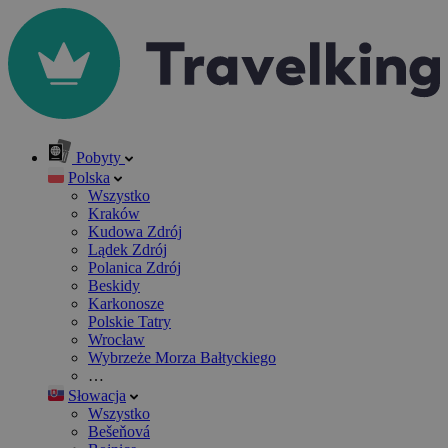
Pobyty
Polska
Wszystko
Kraków
Kudowa Zdrój
Lądek Zdrój
Polanica Zdrój
Beskidy
Karkonosze
Polskie Tatry
Wrocław
Wybrzeże Morza Bałtyckiego
…
Słowacja
Wszystko
Bešeňová