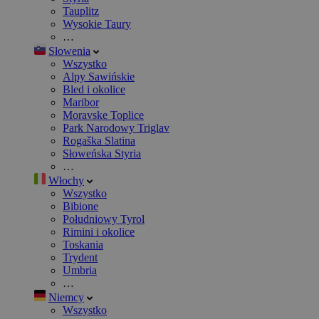
Tauplitz
Wysokie Taury
…
Słowenia
Wszystko
Alpy Sawińskie
Bled i okolice
Maribor
Moravske Toplice
Park Narodowy Triglav
Rogaška Slatina
Słoweńska Styria
…
Włochy
Wszystko
Bibione
Południowy Tyrol
Rimini i okolice
Toskania
Trydent
Umbria
…
Niemcy
Wszystko