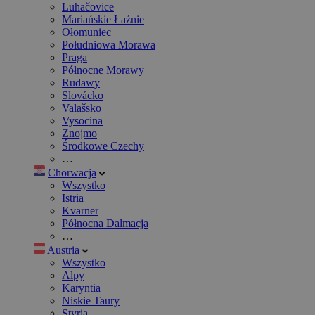
Luhačovice
Mariańskie Łaźnie
Ołomuniec
Południowa Morawa
Praga
Północne Morawy
Rudawy
Slovácko
Valašsko
Vysocina
Znojmo
Środkowe Czechy
…
Chorwacja
Wszystko
Istria
Kvarner
Północna Dalmacja
…
Austria
Wszystko
Alpy
Karyntia
Niskie Taury
Styria