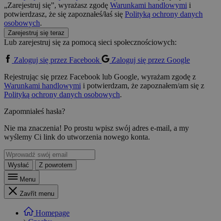
„Zarejestruj się”, wyrażasz zgodę
Warunkami handlowymi
i
potwierdzasz, że się zapoznałeś/łaś się
Polityką ochrony danych
osobowych
.
Zarejestruj się teraz
Lub zarejestruj się za pomocą sieci społecznościowych:
Zaloguj się przez Facebook
Zaloguj się przez Google
Rejestrując się przez Facebook lub Google, wyrażam zgodę z
Warunkami handlowymi
i potwierdzam, że zapoznałem/am się z
Polityką ochrony danych osobowych
.
Zapomniałeś hasła?
Nie ma znaczenia! Po prostu wpisz swój adres e-mail, a my
wyślemy Ci link do utworzenia nowego konta.
Wysłać
Z powrotem
Menu
Zavřít menu
Homepage