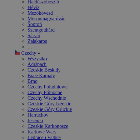
Hajdúszoboszló
Hévíz
Mezőkövesd
Mosonmagyaróvár
Šoproň
Szentgotthárd
Sárvár
Zalakaros
…
Czechy
Wszystko
Adršpach
Czeskie Beskidy
Białe Karpaty
Brno
Czechy Południowe
Czechy Północne
Czechy Wschodnie
Czeskie Góry Izerskie
Czeskie Góry Orlickie
Harrachov
Jeseniki
Czeskie Karkonosze
Karlowe Wary
Lednice i Valtice