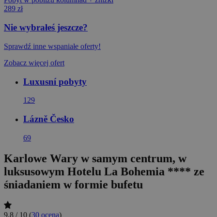
289 zł
Nie wybrałeś jeszcze?
Sprawdź inne wspaniałe oferty!
Zobacz więcej ofert
Luxusní pobyty
129
Lázně Česko
69
Karlowe Wary w samym centrum, w
luksusowym Hotelu La Bohemia **** ze
śniadaniem w formie bufetu
9,8 / 10
(
30 ocena
)