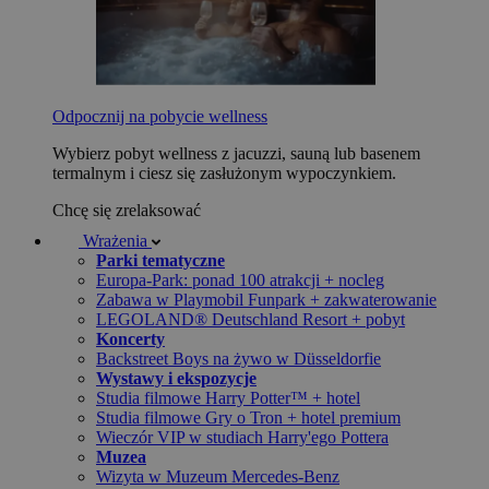
Odpocznij na pobycie wellness
Wybierz pobyt wellness z jacuzzi, sauną lub basenem
termalnym i ciesz się zasłużonym wypoczynkiem.
Chcę się zrelaksować
Wrażenia
Parki tematyczne
Europa-Park: ponad 100 atrakcji + nocleg
Zabawa w Playmobil Funpark + zakwaterowanie
LEGOLAND® Deutschland Resort + pobyt
Koncerty
Backstreet Boys na żywo w Düsseldorfie
Wystawy i ekspozycje
Studia filmowe Harry Potter™ + hotel
Studia filmowe Gry o Tron + hotel premium
Wieczór VIP w studiach Harry'ego Pottera
Muzea
Wizyta w Muzeum Mercedes-Benz