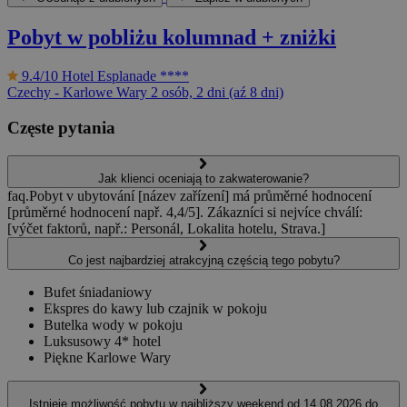
Pobyt w pobliżu kolumnad + zniżki
9.4/10
Hotel Esplanade ****
Czechy - Karlowe Wary
2 osób, 2 dni (aź 8 dni)
Częste pytania
Jak klienci oceniają to zakwaterowanie?
faq.Pobyt v ubytování [název zařízení] má průměrné hodnocení
[průměrné hodnocení např. 4,4/5]. Zákazníci si nejvíce chválí:
[výčet faktorů, např.: Personál, Lokalita hotelu, Strava.]
Co jest najbardziej atrakcyjną częścią tego pobytu?
Bufet śniadaniowy
Ekspres do kawy lub czajnik w pokoju
Butelka wody w pokoju
Luksusowy 4* hotel
Piękne Karlowe Wary
Istnieje możliwość pobytu w najbliższy weekend od 14.08.2026 do