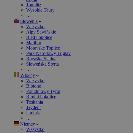
Tauplitz
Wysokie Taury
…
Słowenia
Wszystko
Alpy Sawińskie
Bled i okolice
Maribor
Moravske Toplice
Park Narodowy Triglav
Rogaška Slatina
Słoweńska Styria
…
Włochy
Wszystko
Bibione
Południowy Tyrol
Rimini i okolice
Toskania
Trydent
Umbria
…
Niemcy
Wszystko