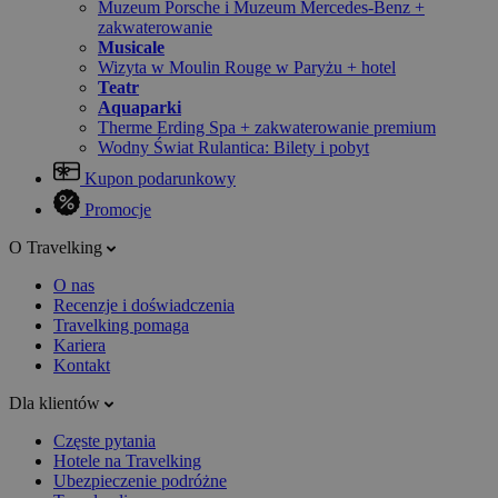
Muzeum Porsche i Muzeum Mercedes-Benz +
zakwaterowanie
Musicale
Wizyta w Moulin Rouge w Paryżu + hotel
Teatr
Aquaparki
Therme Erding Spa + zakwaterowanie premium
Wodny Świat Rulantica: Bilety i pobyt
Kupon podarunkowy
Promocje
O Travelking
O nas
Recenzje i doświadczenia
Travelking pomaga
Kariera
Kontakt
Dla klientów
Częste pytania
Hotele na Travelking
Ubezpieczenie podróżne