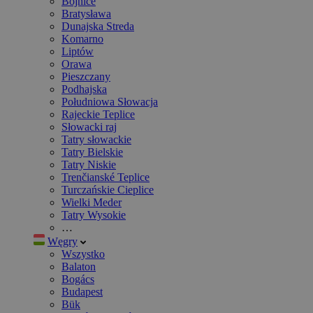
Bojnice
Bratysława
Dunajska Streda
Komarno
Liptów
Orawa
Pieszczany
Podhajska
Południowa Słowacja
Rajeckie Teplice
Słowacki raj
Tatry słowackie
Tatry Bielskie
Tatry Niskie
Trenčianské Teplice
Turczańskie Cieplice
Wielki Meder
Tatry Wysokie
…
Węgry
Wszystko
Balaton
Bogács
Budapest
Bük