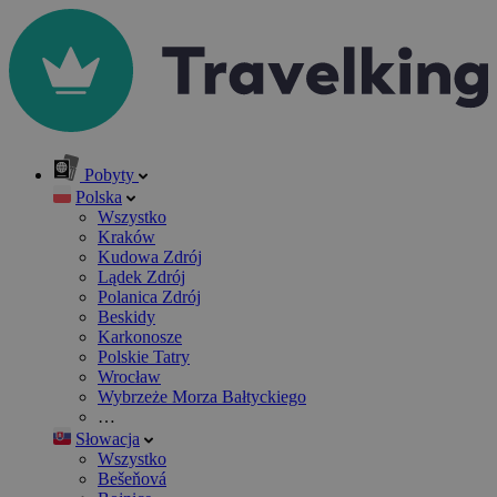
Pobyty
Polska
Wszystko
Kraków
Kudowa Zdrój
Lądek Zdrój
Polanica Zdrój
Beskidy
Karkonosze
Polskie Tatry
Wrocław
Wybrzeże Morza Bałtyckiego
…
Słowacja
Wszystko
Bešeňová