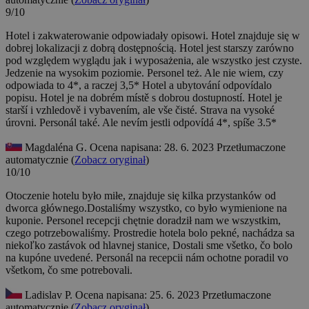
9/10
Hotel i zakwaterowanie odpowiadały opisowi. Hotel znajduje się w
dobrej lokalizacji z dobrą dostępnością. Hotel jest starszy zarówno
pod względem wyglądu jak i wyposażenia, ale wszystko jest czyste.
Jedzenie na wysokim poziomie. Personel też. Ale nie wiem, czy
odpowiada to 4*, a raczej 3,5*
Hotel a ubytování odpovídalo
popisu. Hotel je na dobrém místě s dobrou dostupností. Hotel je
starší i vzhledově i vybavením, ale vše čisté. Strava na vysoké
úrovni. Personál také. Ale nevím jestli odpovídá 4*, spíše 3.5*
Magdaléna G.
Ocena napisana: 28. 6. 2023
Przetłumaczone
automatycznie (
Zobacz oryginał
)
10/10
Otoczenie hotelu było miłe, znajduje się kilka przystanków od
dworca głównego.Dostaliśmy wszystko, co było wymienione na
kuponie. Personel recepcji chętnie doradził nam we wszystkim,
czego potrzebowaliśmy.
Prostredie hotela bolo pekné, nachádza sa
niekoľko zastávok od hlavnej stanice, Dostali sme všetko, čo bolo
na kupóne uvedené. Personál na recepcii nám ochotne poradil vo
všetkom, čo sme potrebovali.
Ladislav P.
Ocena napisana: 25. 6. 2023
Przetłumaczone
automatycznie (
Zobacz oryginał
)