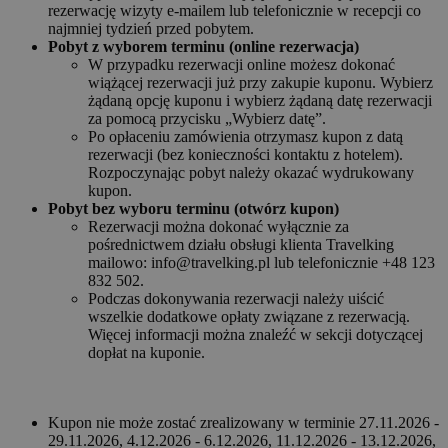
rezerwację wizyty e-mailem lub telefonicznie w recepcji co
najmniej tydzień przed pobytem.
Pobyt z wyborem terminu (online rezerwacja)
W przypadku rezerwacji online możesz dokonać
wiążącej rezerwacji już przy zakupie kuponu. Wybierz
żądaną opcję kuponu i wybierz żądaną datę rezerwacji
za pomocą przycisku „Wybierz datę”.
Po opłaceniu zamówienia otrzymasz kupon z datą
rezerwacji (bez konieczności kontaktu z hotelem).
Rozpoczynając pobyt należy okazać wydrukowany
kupon.
Pobyt bez wyboru terminu (otwórz kupon)
Rezerwacji można dokonać wyłącznie za
pośrednictwem działu obsługi klienta Travelking
mailowo: info@travelking.pl lub telefonicznie +48 123
832 502.
Podczas dokonywania rezerwacji należy uiścić
wszelkie dodatkowe opłaty związane z rezerwacją.
Więcej informacji można znaleźć w sekcji dotyczącej
dopłat na kuponie.
Kupon nie może zostać zrealizowany w terminie 27.11.2026 -
29.11.2026, 4.12.2026 - 6.12.2026, 11.12.2026 - 13.12.2026,