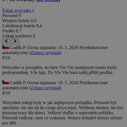
Pokaż wszystko
Personel
9
Wnętrze hotelu
8,9
Lokalizacja hotelu
9,4
Posiłki
8,7
Usługi hotelowe
9
Luděk P.
Ocena napisana: 10. 5. 2026
Przetłumaczone
automatycznie (
Zobacz oryginał
)
9/10
Wszystko w porządku, do baru Vin Vin następnym razem lepiej
profesjonalistę.
Vše fajn, Do Vin Vin baru raděj příště profíka.
Luděk P.
Ocena napisana: 10. 5. 2026
Przetłumaczone
automatycznie (
Zobacz oryginał
)
8/10
Wszystkie usługi były w jak najlepszym porządku. Personel był
uprzejmy, nie ma się do czego przyczepić. Wellness niestety nie był
przeznaczony dla dzieci.
Veškeré služby v naprostém pořádku.
Personál vstřícný, není co vytknout. Welnes bohužel nebylo určeno
pro děti.