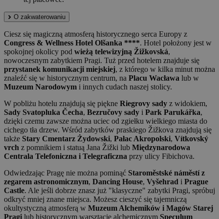
O zakwaterowaniu
Ciesz się magiczną atmosferą historycznego serca Europy z
Congress & Wellness Hotel Olšanka ****
. Hotel położony jest w
spokojnej okolicy pod
wieżą telewizyjną Žižkovská
,
nowoczesnym zabytkiem Pragi. Tuż przed hotelem znajduje się
przystanek komunikacji miejskiej
, z którego w kilka minut można
znaleźć się w historycznym centrum, na
Placu Wacława
lub w
Muzeum Narodowym
i innych cudach naszej stolicy.
W pobliżu hotelu znajdują się piękne
Riegrovy sady
z widokiem,
Sady Svatopluka Čecha
,
Bezručovy sady
i
Park Parukářka
,
dzięki czemu zawsze można uciec od zgiełku wielkiego miasta do
cichego tła drzew. Wśród zabytków praskiego Žižkova znajdują się
także
Stary Cmentarz Żydowski
,
Pałac Akropolski
,
Vítkovský
vrch
z pomnikiem i statuą Jana Žižki lub
Międzynarodowa
Centrala Telefoniczna i Telegraficzna
przy ulicy Fibichova.
Odwiedzając Pragę nie można pominąć
Staroměstské náměstí z
zegarem astronomicznym
,
Dancing House
,
Vyšehrad
i
Prague
Castle
. Ale jeśli dobrze znasz już "klasyczne" zabytki Pragi, spróbuj
odkryć mniej znane miejsca. Możesz cieszyć się tajemniczą
okultystyczną atmosferą w
Muzeum Alchemików i Magów Starej
Pragi
lub historycznym warsztacie alchemicznym
Speculum