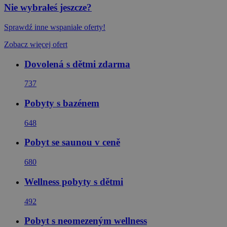
Nie wybrałeś jeszcze?
Sprawdź inne wspaniałe oferty!
Zobacz więcej ofert
Dovolená s dětmi zdarma
737
Pobyty s bazénem
648
Pobyt se saunou v ceně
680
Wellness pobyty s dětmi
492
Pobyt s neomezeným wellness