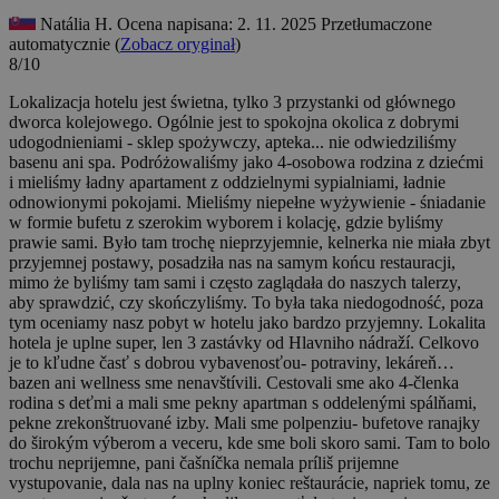
Natália H.
Ocena napisana: 2. 11. 2025
Przetłumaczone
automatycznie (
Zobacz oryginał
)
8/10
Lokalizacja hotelu jest świetna, tylko 3 przystanki od głównego
dworca kolejowego. Ogólnie jest to spokojna okolica z dobrymi
udogodnieniami - sklep spożywczy, apteka... nie odwiedziliśmy
basenu ani spa. Podróżowaliśmy jako 4-osobowa rodzina z dziećmi
i mieliśmy ładny apartament z oddzielnymi sypialniami, ładnie
odnowionymi pokojami. Mieliśmy niepełne wyżywienie - śniadanie
w formie bufetu z szerokim wyborem i kolację, gdzie byliśmy
prawie sami. Było tam trochę nieprzyjemnie, kelnerka nie miała zbyt
przyjemnej postawy, posadziła nas na samym końcu restauracji,
mimo że byliśmy tam sami i często zaglądała do naszych talerzy,
aby sprawdzić, czy skończyliśmy. To była taka niedogodność, poza
tym oceniamy nasz pobyt w hotelu jako bardzo przyjemny.
Lokalita
hotela je uplne super, len 3 zastávky od Hlavniho nádraží. Celkovo
je to kľudne časť s dobrou vybavenosťou- potraviny, lekáreň…
bazen ani wellness sme nenavštívili. Cestovali sme ako 4-členka
rodina s deťmi a mali sme pekny apartman s oddelenými spálňami,
pekne zrekonštruované izby. Mali sme polpenziu- bufetove ranajky
do širokým výberom a veceru, kde sme boli skoro sami. Tam to bolo
trochu neprijemne, pani čašníčka nemala príliš prijemne
vystupovanie, dala nas na uplny koniec reštaurácie, napriek tomu, ze