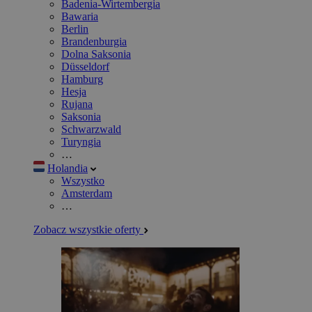
Badenia-Wirtembergia
Bawaria
Berlin
Brandenburgia
Dolna Saksonia
Düsseldorf
Hamburg
Hesja
Rujana
Saksonia
Schwarzwald
Turyngia
…
Holandia
Wszystko
Amsterdam
…
Zobacz wszystkie oferty