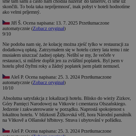
sme tam sami a často nám chodila nazerať do tanierov, ci sme uz
skončili. To bola taka nepríjemnosť, inak pobyt v hoteli hodnotíme
ako velmi príjemný.
Jiří Š.
Ocena napisana: 13. 7. 2025
Przetłumaczone
automatycznie (
Zobacz oryginał
)
9/10
Nie podoba nam się, że kolację można zjeść tylko w restauracji za
dodatkową opłatą. Zatrzymałem się w hotelu cztery lata temu i nie
musiałem uiszczać żadnej opłaty.
Nelíbí se my, že večeře v
restauraci, si můžete dopřát jen za zvláštní poplatek. Byl jsem v
hotelu před čtyřmi roky a žádný poplatek jsem platit nemusel.
Aleš P.
Ocena napisana: 25. 3. 2024
Przetłumaczone
automatycznie (
Zobacz oryginał
)
10/10
Absolutna satysfakcja z lokalizacji hotelu. Blisko do wieży Zizkov,
Góry Pamięci Narodowej na Vitkovie i cmentarza Olszańskiego.
Jedzenie i zakwaterowanie w porządku.
Naprostá spokojenost s
lokalitou hotelu. V blízkosti Žižkovská věž, hora Národní památník
na Vítkově a Olšanské hřbitovy. Strava i ubytování v pořádku.
Aleš P.
Ocena napisana: 25. 3. 2024
Przetłumaczone