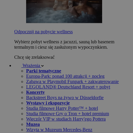
Odpocznij na pobycie wellness
Wybierz pobyt wellness z jacuzzi, sauną lub basenem
termalnym i ciesz się zasłużonym wypoczynkiem.
Chcę się zrelaksować
Wrażenia
Parki tematyczne
Europa-Park: ponad 100 atrakcji + nocleg
Zabawa w Playmobil Funpark + zakwaterowanie
LEGOLAND® Deutschland Resort + pobyt
Koncerty
Backstreet Boys na żywo w Düsseldorfie
Wystawy i ekspozycje
Studia filmowe Harry Potter™ + hotel
Studia filmowe Gry o Tron + hotel premium
Wieczór VIP w studiach Harry'ego Pottera
Muzea
Wizyta w Muzeum Mercedes-Benz