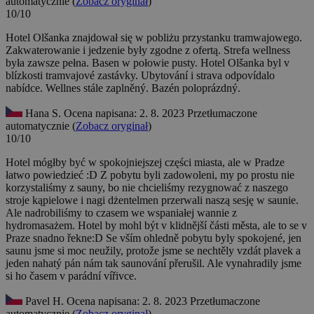
automatycznie (
Zobacz oryginał
)
10/10
Hotel Olšanka znajdował się w pobliżu przystanku tramwajowego.
Zakwaterowanie i jedzenie były zgodne z ofertą. Strefa wellness
była zawsze pełna. Basen w połowie pusty.
Hotel Olšanka byl v
blízkosti tramvajové zastávky. Ubytování i strava odpovídalo
nabídce. Wellnes stále zaplněný. Bazén poloprázdný.
Hana S.
Ocena napisana: 2. 8. 2023
Przetłumaczone
automatycznie (
Zobacz oryginał
)
10/10
Hotel mógłby być w spokojniejszej części miasta, ale w Pradze
łatwo powiedzieć :D Z pobytu byli zadowoleni, my po prostu nie
korzystaliśmy z sauny, bo nie chcieliśmy rezygnować z naszego
stroje kąpielowe i nagi dżentelmen przerwali naszą sesję w saunie.
Ale nadrobiliśmy to czasem we wspaniałej wannie z
hydromasażem.
Hotel by mohl být v klidnější části města, ale to se v
Praze snadno řekne:D Se vším ohledně pobytu byly spokojené, jen
saunu jsme si moc neužily, protože jsme se nechtěly vzdát plavek a
jeden nahatý pán nám tak saunování přerušil. Ale vynahradily jsme
si ho časem v parádní vířivce.
Pavel H.
Ocena napisana: 2. 8. 2023
Przetłumaczone
automatycznie (
Zobacz oryginał
)