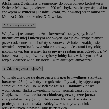
Alchemiae
. Zostaniesz przeniesiony do podwodnego królestwa w
Świecie Meduz
o powierzchni 700 m² i będziesz cieszyć się boskim
spokojem w
sztucznej Jaskini Grota
, zbudowanej przez milionera
Moritza Gröba pod koniec XIX wieku.
Co ci się spodoba?
W głównej restauracji można skosztować
tradycyjnych dań
kuchni czeskiej i międzynarodowych specjałów
, uzupełnianych
przez codzienne menu i oferty sezonowe. W hotelu znajduje się
również
przytulna kawiarnia
z domowymi deserami i wysokiej
jakości kawą,
bar winny, taras piwny i restauracja ogrodowa
. W
hotelu znajduje się również stylowy
lobby bar
, w którym można
wypić kieliszek wina lub koktajl w relaksującej atmosferze.
Gdzie się zrelaksujesz?
W hotelu znajduje się
duże centrum sportu i wellness
z
krytym
basenem
(25 m), w którym regularnie odbywają się zajęcia aqua
aerobiku. Zrelaksuj się w
świecie saun
z
5 saunami
- fińską
wewnętrzną, fińską zewnętrzną, solną, aromatyczną i parową.
Znajdziesz tu również
basen chłodzący, zewnętrzne jacuzzi
i
strefę relaksu z wygodnymi leżakami. Można skorzystać z
profesjonalnych masaży
, zabiegów kosmetycznych lub
relaksacyjnych, a nawet usług fryzjerskich.