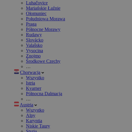
Luhačovice
Mariańskie Łaźnie
Ołomuniec
Południowa Morawa
Praga
Północne Morawy
Rudawy
Slovácko
Valašsko
Vysocina
Znojmo
Środkowe Czechy
…
Chorwacja
Wszystko
Istria
Kvarner
Północna Dalmacja
…
Austria
Wszystko
Alpy
Karyntia
Niskie Taury
Styria