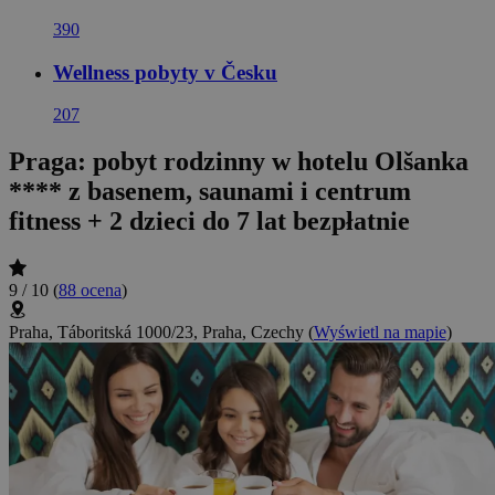
390
Wellness pobyty v Česku
207
Praga: pobyt rodzinny w hotelu Olšanka
**** z basenem, saunami i centrum
fitness + 2 dzieci do 7 lat bezpłatnie
9 / 10
(
88 ocena
)
Praha, Táboritská 1000/23, Praha, Czechy
(
Wyświetl na mapie
)