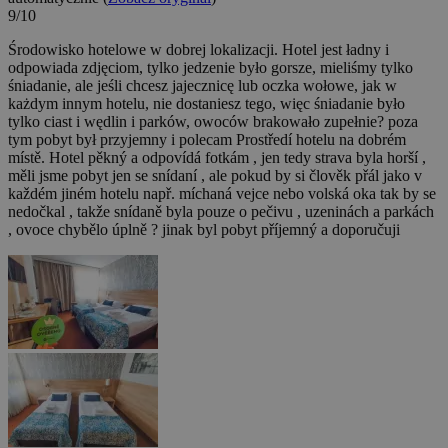
9/10
Środowisko hotelowe w dobrej lokalizacji. Hotel jest ładny i
odpowiada zdjęciom, tylko jedzenie było gorsze, mieliśmy tylko
śniadanie, ale jeśli chcesz jajecznicę lub oczka wołowe, jak w
każdym innym hotelu, nie dostaniesz tego, więc śniadanie było
tylko ciast i wędlin i parków, owoców brakowało zupełnie? poza
tym pobyt był przyjemny i polecam
Prostředí hotelu na dobrém
místě. Hotel pěkný a odpovídá fotkám , jen tedy strava byla horší ,
měli jsme pobyt jen se snídaní , ale pokud by si člověk přál jako v
každém jiném hotelu např. míchaná vejce nebo volská oka tak by se
nedočkal , takže snídaně byla pouze o pečivu , uzeninách a parkách
, ovoce chybělo úplně ? jinak byl pobyt příjemný a doporučuji