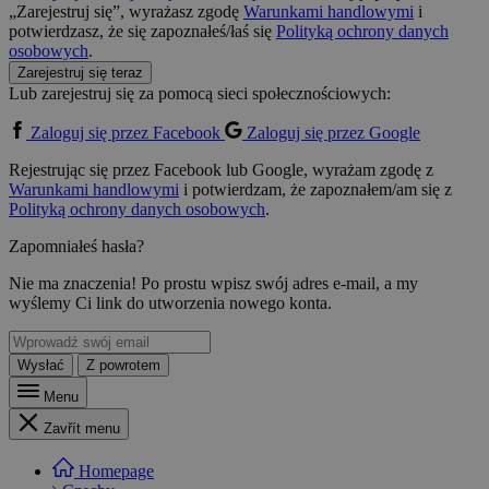
„Zarejestruj się”, wyrażasz zgodę
Warunkami handlowymi
i
potwierdzasz, że się zapoznałeś/łaś się
Polityką ochrony danych
osobowych
.
Zarejestruj się teraz
Lub zarejestruj się za pomocą sieci społecznościowych:
Zaloguj się przez Facebook
Zaloguj się przez Google
Rejestrując się przez Facebook lub Google, wyrażam zgodę z
Warunkami handlowymi
i potwierdzam, że zapoznałem/am się z
Polityką ochrony danych osobowych
.
Zapomniałeś hasła?
Nie ma znaczenia! Po prostu wpisz swój adres e-mail, a my
wyślemy Ci link do utworzenia nowego konta.
Wysłać
Z powrotem
Menu
Zavřít menu
Homepage