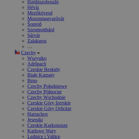
Hajdúszoboszló
Hévíz
Mezőkövesd
Mosonmagyaróvár
Šoproň
Szentgotthárd
Sárvár
Zalakaros
…
Czechy
Wszystko
Adršpach
Czeskie Beskidy
Białe Karpaty
Brno
Czechy Południowe
Czechy Północne
Czechy Wschodnie
Czeskie Góry Izerskie
Czeskie Góry Orlickie
Harrachov
Jeseniki
Czeskie Karkonosze
Karlowe Wary
Lednice i Valtice