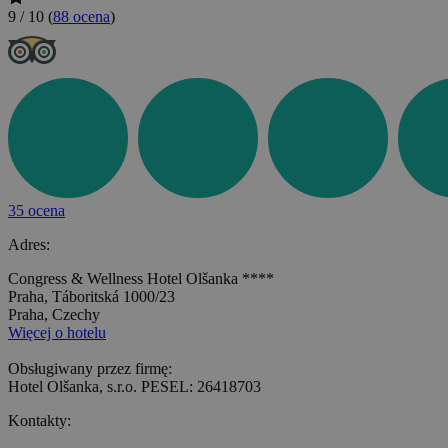
9 / 10
(
88 ocena
)
35 ocena
Adres:
Congress & Wellness Hotel Olšanka ****
Praha, Táboritská 1000/23
Praha, Czechy
Więcej o hotelu
Obsługiwany przez firmę:
Hotel Olšanka, s.r.o. PESEL: 26418703
Kontakty: