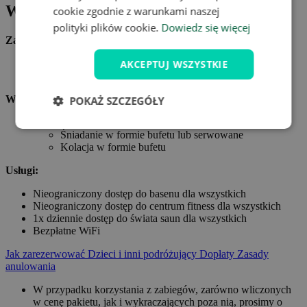
W cenie oferty
cookie zgodnie z warunkami naszej
polityki plików cookie.
Dowiedz się więcej
Zakwaterowanie:
AKCEPTUJ WSZYSTKIE
Zakwaterowanie dla dwóch osób w pokoju rodzinnym w
Congress & Wellness Hotel Olšanka.****
Wyżywienie:
POKAŻ SZCZEGÓŁY
Obiadokolacje przez cały pobyt dla wszystkich
Śniadanie w formie bufetu lub serwowane
Kolacja w formie bufetu
Usługi:
Nieograniczony dostęp do basenu dla wszystkich
Nieograniczony dostęp do centrum fitness dla wszystkich
1x dziennie dostęp do świata saun dla wszystkich
Bezpłatne WiFi
Jak zarezerwować
Dzieci i inni podróżujący
Dopłaty
Zasady
anulowania
W przypadku korzystania z zabiegów, zarówno wliczonych
w cenę pakietu, jak i wykraczających poza nią, prosimy o