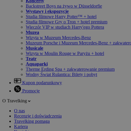
Koncerty
Backstreet Boys na żywo w Düsseldorfie
Wystawy i ekspozycje
Studia filmowe Harry Potter™ + hotel
Studia filmowe Gry o Tron + hotel premium
Wieczór VIP w studiach Harry'ego Pottera
Muzea
Wizyta w Muzeum Mercedes-Benz
Muzeum Porsche i Muzeum Mercedes-Benz + zakwater
Musicale
Wizyta w Moulin Rouge w Paryżu + hotel
Teatr
Aquaparki
Therme Erding Spa + zakwaterowanie premium
Wodny Świat Rulantica: Bilety i pobyt
Kupon podarunkowy
Promocje
O Travelking
O nas
Recenzje i doświadczenia
Travelking pomaga
Kariera