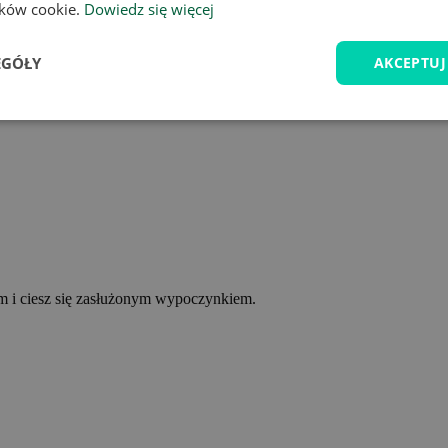
lików cookie.
Dowiedz się więcej
EGÓŁY
AKCEPTUJ
ym i ciesz się zasłużonym wypoczynkiem.