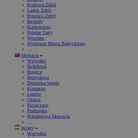
Kudowa Zdrój
Lądek Zdrój
Polanica Zdrój
Beskidy
Karkonosze
Polskie Tatry
Wrocław
Wybrzeże Morza Bałtyckiego
…
Słowacja
Wszystko
Bešeňová
Bojnice
Bratysława
Dunajska Streda
Komarno
Liptów
Orawa
Pieszczany
Podhajska
Południowa Słowacja
…
Węgry
Wszystko