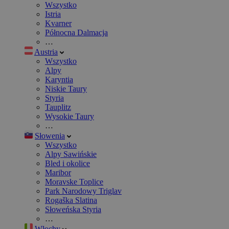
Wszystko
Istria
Kvarner
Północna Dalmacja
…
Austria
Wszystko
Alpy
Karyntia
Niskie Taury
Styria
Tauplitz
Wysokie Taury
…
Słowenia
Wszystko
Alpy Sawińskie
Bled i okolice
Maribor
Moravske Toplice
Park Narodowy Triglav
Rogaška Slatina
Słoweńska Styria
…
Włochy