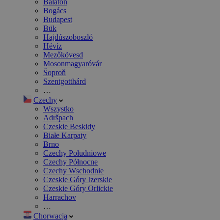
Balaton
Bogács
Budapest
Bük
Hajdúszoboszló
Hévíz
Mezőkövesd
Mosonmagyaróvár
Šoproň
Szentgotthárd
…
Czechy
Wszystko
Adršpach
Czeskie Beskidy
Białe Karpaty
Brno
Czechy Południowe
Czechy Północne
Czechy Wschodnie
Czeskie Góry Izerskie
Czeskie Góry Orlickie
Harrachov
…
Chorwacja