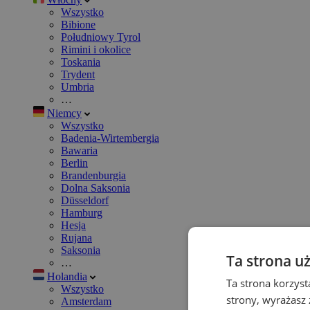
Wszystko
Bibione
Południowy Tyrol
Rimini i okolice
Toskania
Trydent
Umbria
…
Niemcy
Wszystko
Badenia-Wirtembergia
Bawaria
Berlin
Brandenburgia
Dolna Saksonia
Düsseldorf
Hamburg
Hesja
Rujana
Saksonia
Ta strona u
…
Holandia
Ta strona korzyst
Wszystko
strony, wyrażasz
Amsterdam