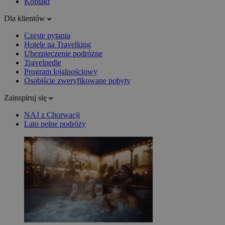
Kontakt
Dla klientów
Częste pytania
Hotele na Travelking
Ubezpieczenie podróżne
Travelpedie
Program lojalnościowy
Osobiście zweryfikowane pobyty
Zainspiruj się
NAJ z Chorwacji
Lato pełne podróży