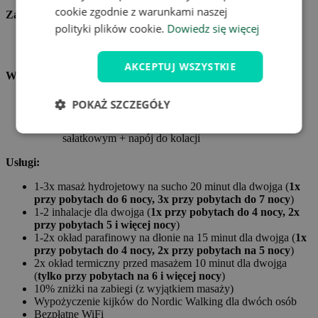
cookie zgodnie z warunkami naszej
Zakwaterowanie:
polityki plików cookie.
Dowiedz się więcej
Zakwaterowanie dla dwóch osób w pokoju typu standard z
widokiem na dziedziniec w Hotelu Paris ***
AKCEPTUJ WSZYSTKIE
Wyżywienie:
Obiadokolacje przez cały pobyt dla dwóch osób
POKAŻ SZCZEGÓŁY
Śniadanie w formie bufetu
Serwowana kolacja z 3 dań do wyboru z bufetem
sałatkowym + napój do kolacji
Usługi:
1-3x masaż hydrojetowy na sucho 20 minut dla dwojga (
1x
przy pobytach do 6 nocy, 3x przy pobytach do 7 nocy
)
1-2 inhalacje dla dwojga (
1x przy pobytach do 4 nocy, 2x
przy pobytach 5 i więcej nocy
)
1-2x okład parafinowy na dłonie na 15 minut dla dwojga (
1x
przy pobytach do 4 nocy, 2x przy pobytach na 5 nocy
)
2x okład termiczny przed masażem 10 minut dla dwojga
(
tylko przy pobytach na 6 i więcej nocy
)
10% zniżki na zabiegi (z wyjątkiem masaży)
Wypożyczenie kijków do Nordic Walking dla dwóch osób
Bezpłatne WiFi