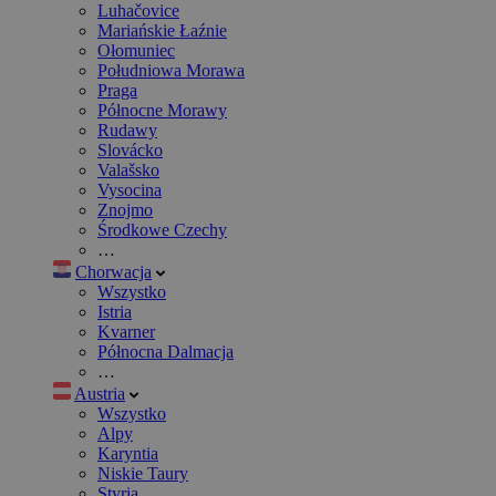
Luhačovice
Mariańskie Łaźnie
Ołomuniec
Południowa Morawa
Praga
Północne Morawy
Rudawy
Slovácko
Valašsko
Vysocina
Znojmo
Środkowe Czechy
…
Chorwacja
Wszystko
Istria
Kvarner
Północna Dalmacja
…
Austria
Wszystko
Alpy
Karyntia
Niskie Taury
Styria