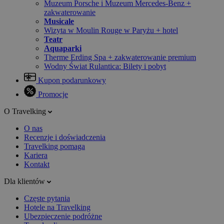
Muzeum Porsche i Muzeum Mercedes-Benz +
zakwaterowanie
Musicale
Wizyta w Moulin Rouge w Paryżu + hotel
Teatr
Aquaparki
Therme Erding Spa + zakwaterowanie premium
Wodny Świat Rulantica: Bilety i pobyt
Kupon podarunkowy
Promocje
O Travelking
O nas
Recenzje i doświadczenia
Travelking pomaga
Kariera
Kontakt
Dla klientów
Częste pytania
Hotele na Travelking
Ubezpieczenie podróżne