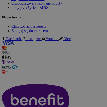
Osobiście zweryfikowane pobyty
Pobyty z użyciem ZFŚS
Dla partnerów
Chcę zostać partnerem
Zaloguj się do extranetu
Facebook
Instagram
Youtube
Blog