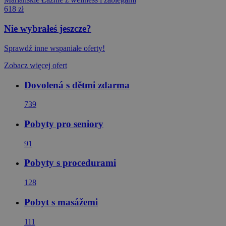
618 zł
Nie wybrałeś jeszcze?
Sprawdź inne wspaniałe oferty!
Zobacz więcej ofert
Dovolená s dětmi zdarma
739
Pobyty pro seniory
91
Pobyty s procedurami
128
Pobyt s masážemi
111