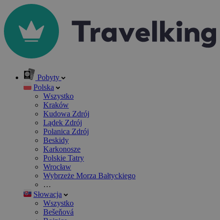
Pobyty
Polska
Wszystko
Kraków
Kudowa Zdrój
Lądek Zdrój
Polanica Zdrój
Beskidy
Karkonosze
Polskie Tatry
Wrocław
Wybrzeże Morza Bałtyckiego
…
Słowacja
Wszystko
Bešeňová