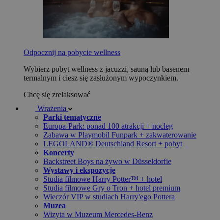
Odpocznij na pobycie wellness
Wybierz pobyt wellness z jacuzzi, sauną lub basenem
termalnym i ciesz się zasłużonym wypoczynkiem.
Chcę się zrelaksować
Wrażenia
Parki tematyczne
Europa-Park: ponad 100 atrakcji + nocleg
Zabawa w Playmobil Funpark + zakwaterowanie
LEGOLAND® Deutschland Resort + pobyt
Koncerty
Backstreet Boys na żywo w Düsseldorfie
Wystawy i ekspozycje
Studia filmowe Harry Potter™ + hotel
Studia filmowe Gry o Tron + hotel premium
Wieczór VIP w studiach Harry'ego Pottera
Muzea
Wizyta w Muzeum Mercedes-Benz