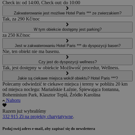
Check in: od 14:00, Check out: do 10:00
Zakwaterowanie jest możliwe Hotel Paris *** ze zwierzakiem?
Tak, za 290 Kč/noc
W tym obiekcie dostępny jest parking?
za 250 Kč/noc
Jest w zakwaterowaniu Hotel Paris *** do dyspozycji basen?
Nie, ten obiekt nie ma basenu.
Czy jest do dyspozycji wellness?
Tak, jest dostępny w obiekcie Możliwość procedur, Wellness.
Jakie są ciekawe miejsca wokół obiektu? Hotel Paris ***?
Polecamy odwiedzić te ciekawe miejsca i tereny w pobliżu 20 km
od miejsca noclegu: Mariańskie Łaźnie, Śpiewająca fontanna,
Boheminium Park, Klasztor Teplá, Źródło Karolina
Nahoru
Razem już wybraliśmy
332 915 Zł na projekty charytatywne
.
Podaj swój adres e-mail, aby zapisać się do newslettera