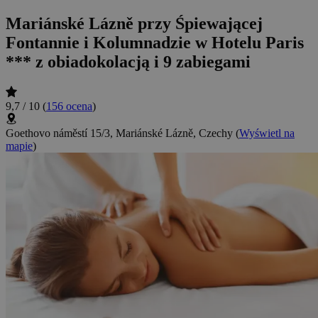
Mariánské Lázně przy Śpiewającej
Fontannie i Kolumnadzie w Hotelu Paris
*** z obiadokolacją i 9 zabiegami
9,7 / 10
(
156 ocena
)
Goethovo náměstí 15/3, Mariánské Lázně, Czechy
(
Wyświetl na
mapie
)