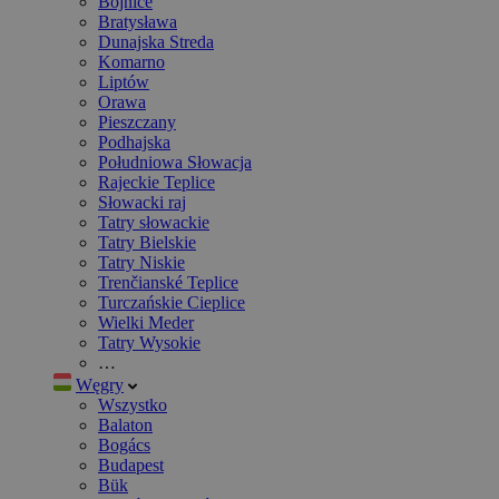
Bojnice
Bratysława
Dunajska Streda
Komarno
Liptów
Orawa
Pieszczany
Podhajska
Południowa Słowacja
Rajeckie Teplice
Słowacki raj
Tatry słowackie
Tatry Bielskie
Tatry Niskie
Trenčianské Teplice
Turczańskie Cieplice
Wielki Meder
Tatry Wysokie
…
Węgry
Wszystko
Balaton
Bogács
Budapest
Bük