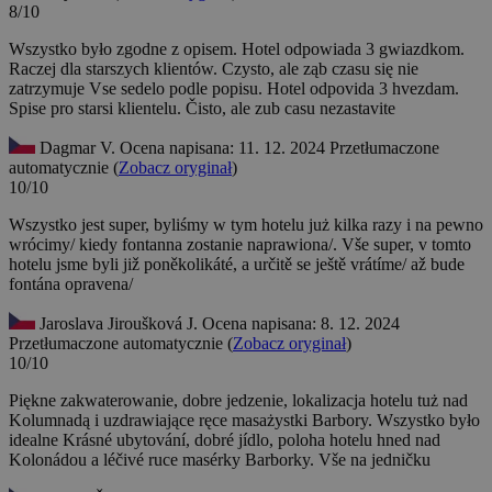
8/10
Wszystko było zgodne z opisem. Hotel odpowiada 3 gwiazdkom.
Raczej dla starszych klientów. Czysto, ale ząb czasu się nie
zatrzymuje
Vse sedelo podle popisu. Hotel odpovida 3 hvezdam.
Spise pro starsi klientelu. Čisto, ale zub casu nezastavite
Dagmar V.
Ocena napisana: 11. 12. 2024
Przetłumaczone
automatycznie (
Zobacz oryginał
)
10/10
Wszystko jest super, byliśmy w tym hotelu już kilka razy i na pewno
wrócimy/ kiedy fontanna zostanie naprawiona/.
Vše super, v tomto
hotelu jsme byli již poněkolikáté, a určitě se ještě vrátíme/ až bude
fontána opravena/
Jaroslava Jiroušková J.
Ocena napisana: 8. 12. 2024
Przetłumaczone automatycznie (
Zobacz oryginał
)
10/10
Piękne zakwaterowanie, dobre jedzenie, lokalizacja hotelu tuż nad
Kolumnadą i uzdrawiające ręce masażystki Barbory. Wszystko było
idealne
Krásné ubytování, dobré jídlo, poloha hotelu hned nad
Kolonádou a léčivé ruce masérky Barborky. Vše na jedničku