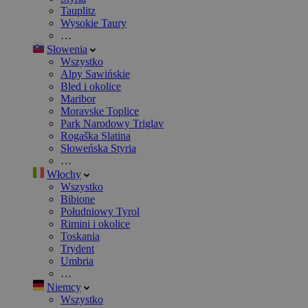
Tauplitz
Wysokie Taury
…
Słowenia
Wszystko
Alpy Sawińskie
Bled i okolice
Maribor
Moravske Toplice
Park Narodowy Triglav
Rogaška Slatina
Słoweńska Styria
…
Włochy
Wszystko
Bibione
Południowy Tyrol
Rimini i okolice
Toskania
Trydent
Umbria
…
Niemcy
Wszystko