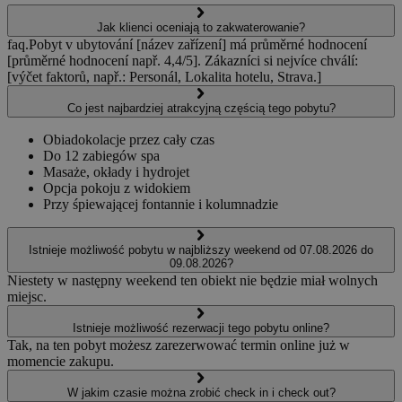
Jak klienci oceniają to zakwaterowanie?
faq.Pobyt v ubytování [název zařízení] má průměrné hodnocení
[průměrné hodnocení např. 4,4/5]. Zákazníci si nejvíce chválí:
[výčet faktorů, např.: Personál, Lokalita hotelu, Strava.]
Co jest najbardziej atrakcyjną częścią tego pobytu?
Obiadokolacje przez cały czas
Do 12 zabiegów spa
Masaże, okłady i hydrojet
Opcja pokoju z widokiem
Przy śpiewającej fontannie i kolumnadzie
Istnieje możliwość pobytu w najbliższy weekend od 07.08.2026 do
09.08.2026?
Niestety w następny weekend ten obiekt nie będzie miał wolnych
miejsc.
Istnieje możliwość rezerwacji tego pobytu online?
Tak, na ten pobyt możesz zarezerwować termin online już w
momencie zakupu.
W jakim czasie można zrobić check in i check out?