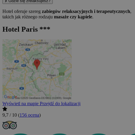
Gdzie się zrelaksujesz?
Hotel oferuje szereg
zabiegów relaksacyjnych i terapeutycznych
,
takich jak różnego rodzaju
masaże czy kąpiele
.
Hotel Paris ***
Wyświetl na mapie
Przejdź do lokalizacji
9,7 / 10
(
156 ocena
)