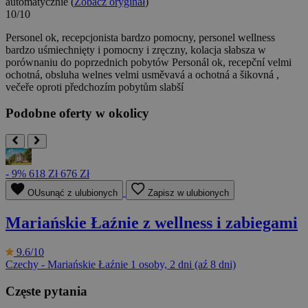
automatycznie (
Zobacz oryginał
)
10/10
Personel ok, recepcjonista bardzo pomocny, personel wellness
bardzo uśmiechnięty i pomocny i zręczny, kolacja słabsza w
porównaniu do poprzednich pobytów
Personál ok, recepční velmi
ochotná, obsluha welnes velmi usměvavá a ochotná a šikovná ,
večeře oproti předchozím pobytům slabší
Podobne oferty w okolicy
- 9%
618 Zł
676 Zł
OUsunąć z ulubionych
Zapisz w ulubionych
Mariańskie Łaźnie z wellness i zabiegami
9.6/10
Czechy - Mariańskie Łaźnie
1 osoby, 2 dni (aź 8 dni)
Częste pytania