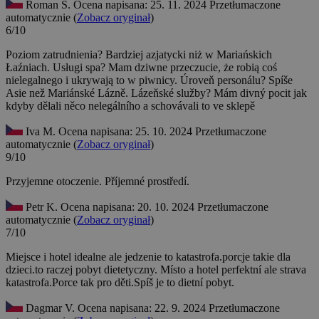
Roman Š.
Ocena napisana: 25. 11. 2024
Przetłumaczone
automatycznie (
Zobacz oryginał
)
6/10
Poziom zatrudnienia? Bardziej azjatycki niż w Mariańskich
Łaźniach. Usługi spa? Mam dziwne przeczucie, że robią coś
nielegalnego i ukrywają to w piwnicy.
Úroveň personálu? Spíše
Asie než Mariánské Lázně. Lázeňské služby? Mám divný pocit jak
kdyby dělali něco nelegálního a schovávali to ve sklepě
Iva M.
Ocena napisana: 25. 10. 2024
Przetłumaczone
automatycznie (
Zobacz oryginał
)
9/10
Przyjemne otoczenie.
Příjemné prostředí.
Petr K.
Ocena napisana: 20. 10. 2024
Przetłumaczone
automatycznie (
Zobacz oryginał
)
7/10
Miejsce i hotel idealne ale jedzenie to katastrofa.porcje takie dla
dzieci.to raczej pobyt dietetyczny.
Místo a hotel perfektní ale strava
katastrofa.Porce tak pro děti.Spíš je to dietní pobyt.
Dagmar V.
Ocena napisana: 22. 9. 2024
Przetłumaczone