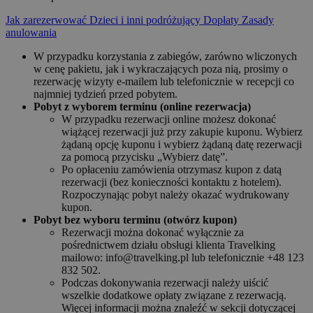
Jak zarezerwować
Dzieci i inni podróżujący
Dopłaty
Zasady
anulowania
W przypadku korzystania z zabiegów, zarówno wliczonych
w cenę pakietu, jak i wykraczających poza nią, prosimy o
rezerwację wizyty e-mailem lub telefonicznie w recepcji co
najmniej tydzień przed pobytem.
Pobyt z wyborem terminu (online rezerwacja)
W przypadku rezerwacji online możesz dokonać
wiążącej rezerwacji już przy zakupie kuponu. Wybierz
żądaną opcję kuponu i wybierz żądaną datę rezerwacji
za pomocą przycisku „Wybierz datę”.
Po opłaceniu zamówienia otrzymasz kupon z datą
rezerwacji (bez konieczności kontaktu z hotelem).
Rozpoczynając pobyt należy okazać wydrukowany
kupon.
Pobyt bez wyboru terminu (otwórz kupon)
Rezerwacji można dokonać wyłącznie za
pośrednictwem działu obsługi klienta Travelking
mailowo: info@travelking.pl lub telefonicznie +48 123
832 502.
Podczas dokonywania rezerwacji należy uiścić
wszelkie dodatkowe opłaty związane z rezerwacją.
Więcej informacji można znaleźć w sekcji dotyczącej