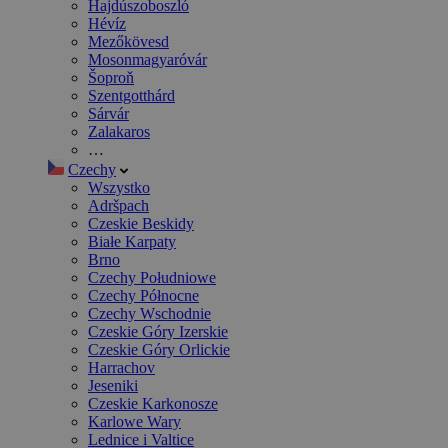
Hajdúszoboszló
Hévíz
Mezőkövesd
Mosonmagyaróvár
Šoproň
Szentgotthárd
Sárvár
Zalakaros
…
Czechy
Wszystko
Adršpach
Czeskie Beskidy
Białe Karpaty
Brno
Czechy Południowe
Czechy Północne
Czechy Wschodnie
Czeskie Góry Izerskie
Czeskie Góry Orlickie
Harrachov
Jeseniki
Czeskie Karkonosze
Karlowe Wary
Lednice i Valtice