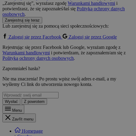
„Zarejestruj się”, wyrażasz zgodę
Warunkami handlowymi
i
potwierdzasz, że się zapoznałeś/łaś się
Polityką ochrony danych
osobowych
.
Zarejestruj się teraz
Lub zarejestruj się za pomocą sieci społecznościowych:
Zaloguj się przez Facebook
Zaloguj się przez Google
Rejestrując się przez Facebook lub Google, wyrażam zgodę z
Warunkami handlowymi
i potwierdzam, że zapoznałem/am się z
Polityką ochrony danych osobowych
.
Zapomniałeś hasła?
Nie ma znaczenia! Po prostu wpisz swój adres e-mail, a my
wyślemy Ci link do utworzenia nowego konta.
Wysłać
Z powrotem
Menu
Zavřít menu
Homepage