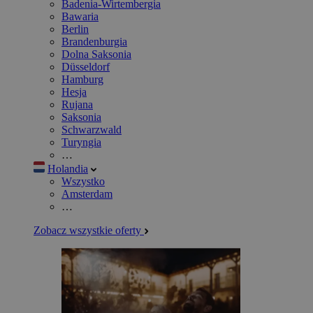
Badenia-Wirtembergia
Bawaria
Berlin
Brandenburgia
Dolna Saksonia
Düsseldorf
Hamburg
Hesja
Rujana
Saksonia
Schwarzwald
Turyngia
…
Holandia
Wszystko
Amsterdam
…
Zobacz wszystkie oferty