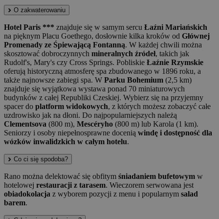
O zakwaterowaniu
Hotel Paris ***
znajduje się w samym sercu
Łaźni Mariańskich
na pięknym Placu Goethego, dosłownie kilka kroków od
Głównej
Promenady ze Śpiewającą Fontanną
. W każdej chwili można
skosztować dobroczynnych
mineralnych źródeł
, takich jak
Rudolf's, Mary's czy Cross Springs. Pobliskie
Łaźnie Rzymskie
oferują historyczną atmosferę spa zbudowanego w 1896 roku, a
także najnowsze zabiegi spa. W
Parku Bohemium
(2,5 km)
znajduje się wyjątkowa wystawa ponad 70 miniaturowych
budynków z całej Republiki Czeskiej. Wybierz się na przyjemny
spacer do
platform widokowych
, z których możesz zobaczyć całe
uzdrowisko jak na dłoni. Do najpopularniejszych należą
Clementsova
(800 m),
Mescéryho
(800 m) lub Karola (1 km).
Seniorzy i osoby niepełnosprawne docenią
windę i dostępność dla
wózków inwalidzkich w całym hotelu
.
Co ci się spodoba?
Rano można delektować się obfitym
śniadaniem bufetowym
w
hotelowej
restauracji z tarasem
. Wieczorem serwowana jest
obiadokolacja
z wyborem pozycji z menu i popularnym
salad
barem
.