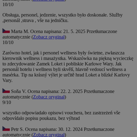
10/10
Obsługa, personel, jedzenie, wszystko było doskonałe.
Služby
,personál ,strava , vše na jedničku.
Marta M.
Ocena napisana: 21. 5. 2025
Przetłumaczone
automatycznie (
Zobacz oryginał
)
10/10
Zarówno hotel, jak i personel wellness były świetne, zwłaszcza
kierownik wellness i masażystka. Wskazówka na piękną wycieczkę
to zdecydowanie Zamek Loket i pobliskie Karlowe Wary.
Jak
personál hotelu i wellness byli skvělí, hlavně vedoucí wellness a
masérka. Tip na krásný výlet je určitě hrad Loket a blízké Karlovy
Vary.
Soňa V.
Ocena napisana: 22. 2. 2025
Przetłumaczone
automatycznie (
Zobacz oryginał
)
9/10
wszystko odpowiadało opisowi vouchera, bez zastrzeżeń
vše
odpovídalo popisu poukazu, bez výhrad
Petr S.
Ocena napisana: 30. 12. 2024
Przetłumaczone
automatycznie (
Zobacz oryginał
)