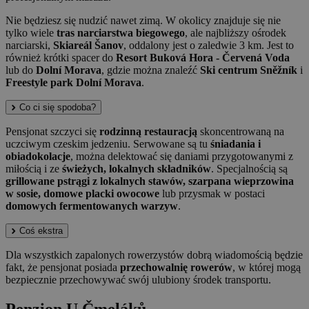
Nie będziesz się nudzić nawet zimą. W okolicy znajduje się nie
tylko wiele
tras narciarstwa biegowego
, ale najbliższy ośrodek
narciarski,
Skiareál Šanov
, oddalony jest o zaledwie 3 km. Jest to
również krótki spacer do
Resort Buková Hora - Červená Voda
lub do
Dolní Morava
, gdzie można znaleźć
Ski centrum Sněžník
i
Freestyle park Dolní Morava
.
Co ci się spodoba?
Pensjonat szczyci się
rodzinną restauracją
skoncentrowaną na
uczciwym czeskim jedzeniu. Serwowane są tu
śniadania i
obiadokolacje
, można delektować się daniami przygotowanymi z
miłością i ze
świeżych, lokalnych składników
. Specjalnością są
grillowane pstrągi z lokalnych stawów, szarpana wieprzowina
w sosie, domowe placki owocowe
lub przysmak w postaci
domowych fermentowanych warzyw
.
Coś ekstra
Dla wszystkich zapalonych rowerzystów dobrą wiadomością będzie
fakt, że pensjonat posiada
przechowalnię rowerów
, w której mogą
bezpiecznie przechowywać swój ulubiony środek transportu.