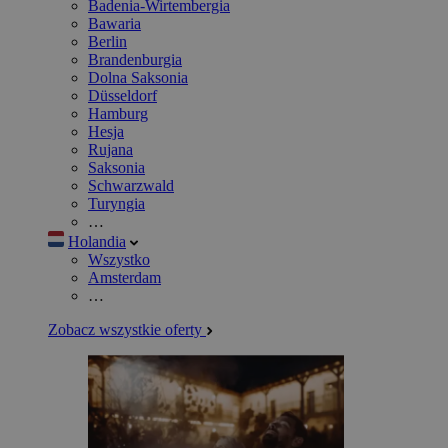
Badenia-Wirtembergia
Bawaria
Berlin
Brandenburgia
Dolna Saksonia
Düsseldorf
Hamburg
Hesja
Rujana
Saksonia
Schwarzwald
Turyngia
…
Holandia
Wszystko
Amsterdam
…
Zobacz wszystkie oferty