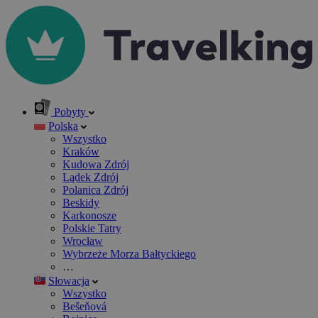
Pobyty
Polska
Wszystko
Kraków
Kudowa Zdrój
Lądek Zdrój
Polanica Zdrój
Beskidy
Karkonosze
Polskie Tatry
Wrocław
Wybrzeże Morza Bałtyckiego
…
Słowacja
Wszystko
Bešeňová