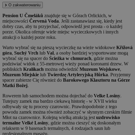
O zakwaterowaniu
Pension U Čmeláků
znajduje się w Górach Orlickich, w
miejscowości
Červená Voda
. Jeśli zastanawiasz się, kiedy jest
dobry czas, aby tu przyjechać, odpowiedź jest prosta - o każdej
porze. Okolica oferuje wiele miejsc wycieczkowych i innych
atrakcji o każdej porze roku.
Warto wybrać się na pieszą wycieczkę na wieże widokowe
Křížová
góra
,
Suchý Vrch
lub
Val
, a osoby bardziej wysportowane mogą
wybrać się na spacer do
Ścieżka w chmurach
, gdzie można
podziwiać widok z 55-metrowej wieży ponad koronami drzew. W
pobliskich
Kralíkach
można odwiedzić
Muzeum Wojskowe
,
Muzeum Miejskie
lub
Twierdzę Artyleryjską Hůrka
. Przyjemny
spacer zabierze Cię również do
Barokowego Klasztoru na Górze
Matki Bożej
.
Rowerem lub samochodem można dojechać do
Velke Losiny
.
Tutejszy zamek ma bardzo ciekawą historię - w XVII wieku
odbywały się tu procesy czarownic. Prawdopodobnie z tego
powodu zamek można również zobaczyć w słynnym czeskim filmie
Młot na czarownice. Kolejną wielką atrakcją jest
uzdrowisko
termalne Velké Losiny
, gdzie można cieszyć się doskonałym
relaksem w 9 basenach termalnych, 4 rodzajach saun lub
profesjonalnym masażu.