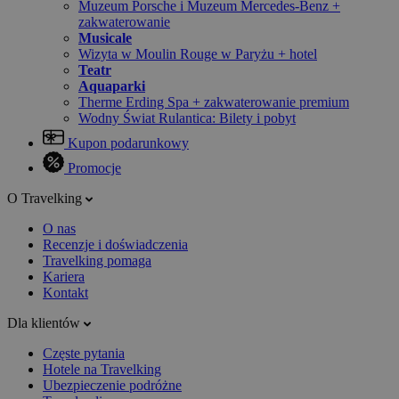
Muzeum Porsche i Muzeum Mercedes-Benz +
zakwaterowanie
Musicale
Wizyta w Moulin Rouge w Paryżu + hotel
Teatr
Aquaparki
Therme Erding Spa + zakwaterowanie premium
Wodny Świat Rulantica: Bilety i pobyt
Kupon podarunkowy
Promocje
O Travelking
O nas
Recenzje i doświadczenia
Travelking pomaga
Kariera
Kontakt
Dla klientów
Częste pytania
Hotele na Travelking
Ubezpieczenie podróżne