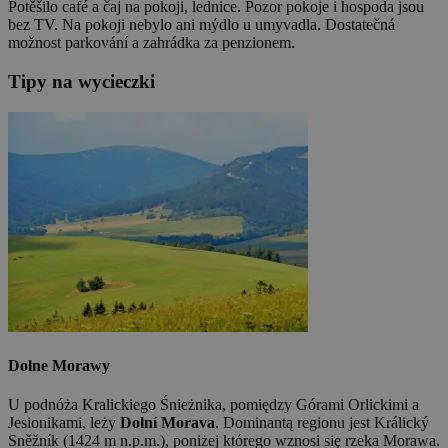
Potěšilo café a čaj na pokoji, lednice. Pozor pokoje i hospoda jsou
bez TV. Na pokoji nebylo ani mýdlo u umyvadla. Dostatečná
možnost parkování a zahrádka za penzionem.
Tipy na wycieczki
Dolne Morawy
U podnóża Kralickiego Śnieżnika, pomiędzy Górami Orlickimi a
Jesionikami, leży
Dolní Morava
. Dominantą regionu jest Králický
Sněžník (1424 m n.p.m.), poniżej którego wznosi się rzeka Morawa.