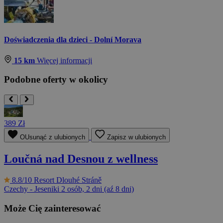
Doświadczenia dla dzieci - Dolní Morava
15 km
Więcej informacji
Podobne oferty w okolicy
389 Zł
OUsunąć z ulubionych
Zapisz w ulubionych
Loučná nad Desnou z wellness
8.8/10
Resort Dlouhé Stráně
Czechy - Jeseniki
2 osób, 2 dni (aź 8 dni)
Może Cię zainteresować