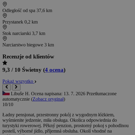
Odległość od spa
37,6 km
Przystanek
0,2 km
Stok narciarski
3,7 km
Narciarstwo biegowe
3 km
Recenzje od klientów
9,3 / 10
Świetny
(
4 ocena
)
Pokaż wszystko
Libuše H.
Ocena napisana: 13. 7. 2026
Przetłumaczone
automatycznie (
Zobacz oryginał
)
10/10
Ładny pensjonat, przestronny pokój z wygodnym łóżkiem,
wyśmienite jedzenie, miła obsługa. Okolica odpowiednia do
turystyki rowerowej.
Pěkný penzion, prostorný pokoj s pohodlnou
postelí, výborné jídlo, příjemná obsluha. Okolí vhodné na