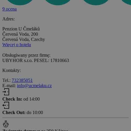
9 ocena
Adres:
Penzion U Čmeláků
Červená Voda, 200
Červená Voda, Czechy
Więcej o hotelu
Obsługiwany przez firmę:
UBYHOR s.r.o. PESEL: 17810663
Kontakty:
Tel.:
732385051
E-mail:
info@ucmelaku.cz
Check In:
od 14:00
Check Out:
do 10:00