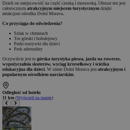
Dzieli on miejscowość na część czeską i morawską. Obszar ten jest
całorocznym
atrakcyjnym miejscem turystycznym
dzięki
atrakcjom ośrodka Dolní Morava.
Co przyciąga do odwiedzenia?
Szlak w chmurach
Tor górski i bobslejowy
Parki rozrywki dla dzieci
Park adrenaliny
Oczywiście jest tu
górska turystyka piesza, jazda na rowerze,
wypożyczalnia skuterów, wyciąg krzesełkowy i ścieżka
edukacyjna dla dzieci
. W zimie Dolní Morava jest
atrakcyjnym i
popularnym ośrodkiem narciarskim
.
Odległość od hotelu
11 km
(
Wyświetl na mapie
)