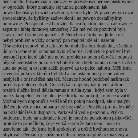
pensjonatu. Powiedziano nam, że w przyszłości będzie piaskownica
w ogrodzie, który znajduje się tuż za pensjonatem, jak
powiedzieliśmy, to wielka szkoda, że nie było. W przeciwnym razie
stwierdzimy, że byliśmy zadowoleni i na pewno zostalibyśmy
ponownie. Pensjonat jest bardziej dla osób, które nie są całkowicie
zepsute i lubią domową atmosferę ?
Za mě velice pozitivní byla
strava , měli jsme polopenzi s dítětem bez nároku na jídlo a nic
nebyl problém a vždy ochotný pan majitel udělal i našemu
(15mesicu) synovi jídlo tak aby ho mohl jíst bez doplatku, všechno
jídlo co jsme stihli ochutnat bylo výborné. Dál velice pozitivní byl
personál pro které také nic nebyl problém a potom člověk i odpustí
nějaké nedostatky pokoje. Ochotně nám chtěli pomoci nanosit věci z
auta na pokoj a to jsme zažili poprvé za to palec nahoru .Měli jsme
severský pokoj v kterém byl klid a ani ostatní hosty jsme vůbec
neslyšeli a oni naštěstí nás též. Matrace hodně podobné našim tak
pro nás problém nebyli. Co se týká koupelny tak je velká škoda
rozbitá dlažba která dělala rámus a rušila syna , když sem byla v
noci v koupelne. Velké plus je lednicka na pokoji, konvice a vařič.
Možná bych doporučila větší koš na pokoj na odpad, ale s malým
dítětem je vždy více odpadu než bez dítěte. Postýlka pro malé dítěte
na požádání též k dispozici. Parkování vedle penzionu. Prý do
budoucna bude na zahrádce která je hned za penzionem pískoviště,
protože to jsme říkali, že je velká škoda že tam není. Jinak to
uzavřeme tak , že jsme byli spokojený a určitě bychom se znova
ubytovali. Penzion je spíše pro lidi co nejsou úplně rozmazlený a