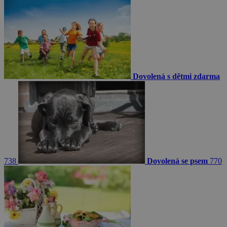
Dovolená s dětmi zdarma
738
Dovolená se psem
770