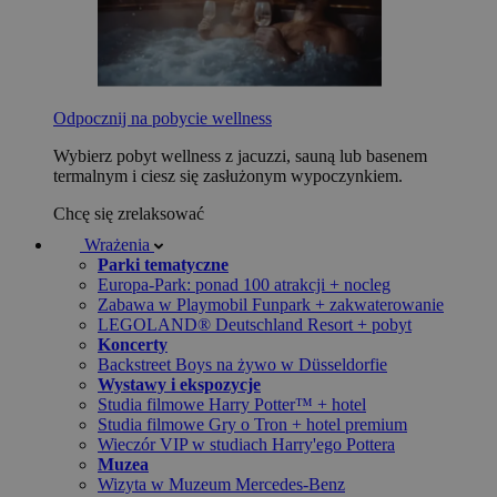
Odpocznij na pobycie wellness
Wybierz pobyt wellness z jacuzzi, sauną lub basenem
termalnym i ciesz się zasłużonym wypoczynkiem.
Chcę się zrelaksować
Wrażenia
Parki tematyczne
Europa-Park: ponad 100 atrakcji + nocleg
Zabawa w Playmobil Funpark + zakwaterowanie
LEGOLAND® Deutschland Resort + pobyt
Koncerty
Backstreet Boys na żywo w Düsseldorfie
Wystawy i ekspozycje
Studia filmowe Harry Potter™ + hotel
Studia filmowe Gry o Tron + hotel premium
Wieczór VIP w studiach Harry'ego Pottera
Muzea
Wizyta w Muzeum Mercedes-Benz