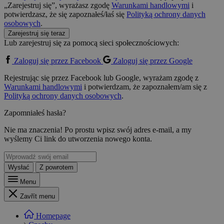
„Zarejestruj się”, wyrażasz zgodę
Warunkami handlowymi
i
potwierdzasz, że się zapoznałeś/łaś się
Polityką ochrony danych
osobowych
.
Zarejestruj się teraz
Lub zarejestruj się za pomocą sieci społecznościowych:
Zaloguj się przez Facebook
Zaloguj się przez Google
Rejestrując się przez Facebook lub Google, wyrażam zgodę z
Warunkami handlowymi
i potwierdzam, że zapoznałem/am się z
Polityką ochrony danych osobowych
.
Zapomniałeś hasła?
Nie ma znaczenia! Po prostu wpisz swój adres e-mail, a my
wyślemy Ci link do utworzenia nowego konta.
Wysłać
Z powrotem
Menu
Zavřít menu
Homepage