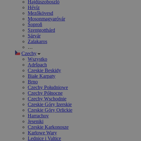
Hajdúszoboszló
Hévíz
Mezőkövesd
Mosonmagyaróvár
Šoproň
Szentgotthárd
Sárvár
Zalakaros
…
Czechy
Wszystko
Adršpach
Czeskie Beskidy
Białe Karpaty
Brno
Czechy Południowe
Czechy Północne
Czechy Wschodnie
Czeskie Góry Izerskie
Czeskie Góry Orlickie
Harrachov
Jeseniki
Czeskie Karkonosze
Karlowe Wary
Lednice i Valtice