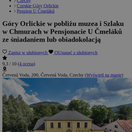
Czechy
Czeskie Góry Orlickie
Penzion U Čmeláků
Góry Orlickie w pobliżu muzea i Szlaku
w Chmurach w Pensjonacie U Čmeláků
ze śniadaniem lub obiadokolacją
Zapisz w ulubionych
OUsunąć z ulubionych
9,3 / 10
(
4 ocena
)
Červená Voda, 200, Červená Voda, Czechy
(
Wyświetl na mapie
)