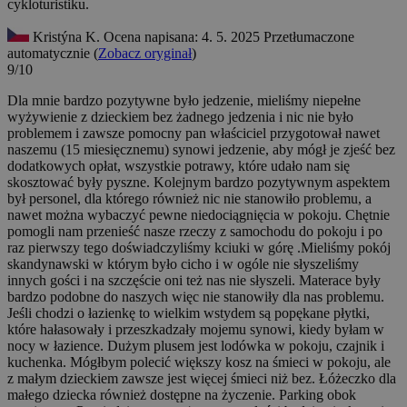
cykloturistiku.
Kristýna K.
Ocena napisana: 4. 5. 2025
Przetłumaczone
automatycznie (
Zobacz oryginał
)
9/10
Dla mnie bardzo pozytywne było jedzenie, mieliśmy niepełne
wyżywienie z dzieckiem bez żadnego jedzenia i nic nie było
problemem i zawsze pomocny pan właściciel przygotował nawet
naszemu (15 miesięcznemu) synowi jedzenie, aby mógł je zjeść bez
dodatkowych opłat, wszystkie potrawy, które udało nam się
skosztować były pyszne. Kolejnym bardzo pozytywnym aspektem
był personel, dla którego również nic nie stanowiło problemu, a
nawet można wybaczyć pewne niedociągnięcia w pokoju. Chętnie
pomogli nam przenieść nasze rzeczy z samochodu do pokoju i po
raz pierwszy tego doświadczyliśmy kciuki w górę .Mieliśmy pokój
skandynawski w którym było cicho i w ogóle nie słyszeliśmy
innych gości i na szczęście oni też nas nie słyszeli. Materace były
bardzo podobne do naszych więc nie stanowiły dla nas problemu.
Jeśli chodzi o łazienkę to wielkim wstydem są popękane płytki,
które hałasowały i przeszkadzały mojemu synowi, kiedy byłam w
nocy w łazience. Dużym plusem jest lodówka w pokoju, czajnik i
kuchenka. Mógłbym polecić większy kosz na śmieci w pokoju, ale
z małym dzieckiem zawsze jest więcej śmieci niż bez. Łóżeczko dla
małego dziecka również dostępne na życzenie. Parking obok