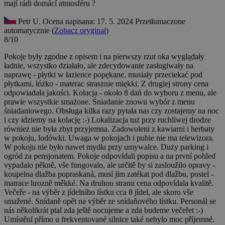
mají rádi domácí atmosféru ?
Petr U.
Ocena napisana: 17. 5. 2024
Przetłumaczone
automatycznie (
Zobacz oryginał
)
8/10
Pokoje były zgodne z opisem i na pierwszy rzut oka wyglądały
ładnie, wszystko działało, ale zdecydowanie zasługiwały na
naprawę - płytki w łazience popękane, musiały przeciekać pod
płytkami, łóżko - materac strasznie miękki. Z drugiej strony cena
odpowiadała jakości. Kolacja - około 8 dań do wyboru z menu, ale
prawie wszystkie smażone. Śniadanie znowu wybór z menu
śniadaniowego. Obsługa kilka razy pytała nas czy zostajemy na noc
i czy idziemy na kolację :-) Lokalizacja tuż przy ruchliwej drodze
również nie była zbyt przyjemna. Zadowoleni z kawiarni i herbaty
w pokoju, lodówki. Uwaga w pokojach i pubie nie ma telewizora.
W pokoju nie było nawet mydła przy umywalce. Duży parking i
ogród za pensjonatem.
Pokoje odpovídali popisu a na první pohled
vypadalo pěkně, vše fungovalo, ale určitě by si zasloužilo opravy -
koupelna dlažba popraskaná, musí jím zatékat pod dlažbu, postel -
matrace hrozně měkké. Na druhou stranu cena odpovídala kvalitě.
Večeře - na výběr z jídelního lístku cca 8 jídel, ale skoro vše
smažené. Snídaně opět na výběr ze snídaňového lístku. Personál se
nás několikrát ptal zda ještě nocujeme a zda budeme večeřet :-)
Umístění přímo u frekventované silnice také nebylo moc příjemné.