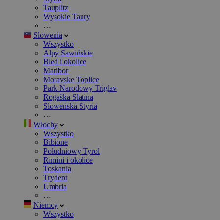
Tauplitz
Wysokie Taury
…
Słowenia
Wszystko
Alpy Sawińskie
Bled i okolice
Maribor
Moravske Toplice
Park Narodowy Triglav
Rogaška Slatina
Słoweńska Styria
…
Włochy
Wszystko
Bibione
Południowy Tyrol
Rimini i okolice
Toskania
Trydent
Umbria
…
Niemcy
Wszystko