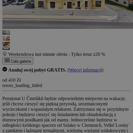
Weekendowa last minute oferta - Tylko teraz z20 %
Cała galeria
Anuluj swój pobyt GRATIS.
(
Więcej informacji
)
od 410 Zł
errors_loading_failed
Pensjonat U Čmeláků będzie odpowiednim miejscem na wakacje,
jeśli chcesz cieszyć się piękną przyrodą, urozmaiconymi
wycieczkami i wspaniałym relaksem. Zatrzymasz się w przytulnym
pokoju i będziesz cieszyć się śniadaniem lub obiadokolacją z
domowymi posiłkami jak od mamy. Jednocześnie będziesz w
odległości krótkiego spaceru od Szlaku w Chmurach, Velké Losiny
z zamkiem i łaźniami termalnymi, wieloma wieżami widokowymi i