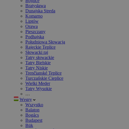
Bojnice
Bratysława
Dunajska Streda
Komarno
Liptów
Orawa
Pieszczany
Podhajska
Południowa Słowacja
Rajeckie Teplice
Słowacki raj
Tatry słowackie
Tatry Bielskie
Tatry Niskie
Trenčianské Teplice
Turczańskie Cieplice
Wielki Meder
Tatry Wysokie
…
Węgry
Wszystko
Balaton
Bogács
Budapest
Bük