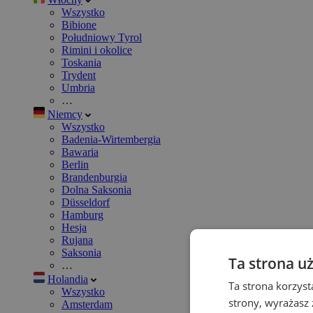
Wszystko
Bibione
Południowy Tyrol
Rimini i okolice
Toskania
Trydent
Umbria
…
Niemcy
Wszystko
Badenia-Wirtembergia
Bawaria
Berlin
Brandenburgia
Dolna Saksonia
Düsseldorf
Hamburg
Hesja
Rujana
Saksonia
Ta strona u
…
Holandia
Ta strona korzyst
Wszystko
strony, wyrażasz
Amsterdam