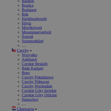
Balaton
Bogács
Budapest
Bük
Hajdúszoboszló
Hévíz
Mezőkövesd
Mosonmagyaróvár
Šoproň
Szentgotthárd
…
Czechy
Wszystko
Adršpach
Czeskie Beskidy
Białe Karpaty
Brno
Czechy Południowe
Czechy Północne
Czechy Wschodnie
Czeskie Góry Izerskie
Czeskie Góry Orlickie
Harrachov
…
Chorwacja