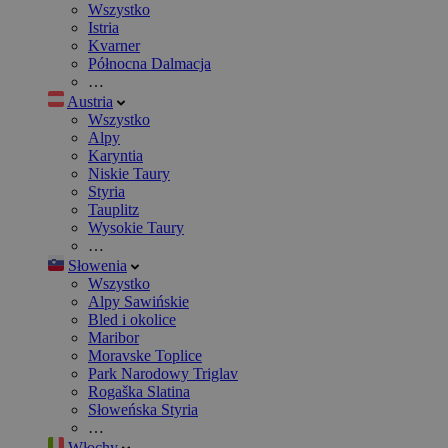
Wszystko
Istria
Kvarner
Północna Dalmacja
…
Austria
Wszystko
Alpy
Karyntia
Niskie Taury
Styria
Tauplitz
Wysokie Taury
…
Słowenia
Wszystko
Alpy Sawińskie
Bled i okolice
Maribor
Moravske Toplice
Park Narodowy Triglav
Rogaška Slatina
Słoweńska Styria
…
Włochy