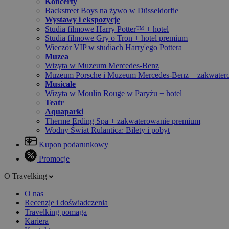
Koncerty
Backstreet Boys na żywo w Düsseldorfie
Wystawy i ekspozycje
Studia filmowe Harry Potter™ + hotel
Studia filmowe Gry o Tron + hotel premium
Wieczór VIP w studiach Harry'ego Pottera
Muzea
Wizyta w Muzeum Mercedes-Benz
Muzeum Porsche i Muzeum Mercedes-Benz + zakwater
Musicale
Wizyta w Moulin Rouge w Paryżu + hotel
Teatr
Aquaparki
Therme Erding Spa + zakwaterowanie premium
Wodny Świat Rulantica: Bilety i pobyt
Kupon podarunkowy
Promocje
O Travelking
O nas
Recenzje i doświadczenia
Travelking pomaga
Kariera