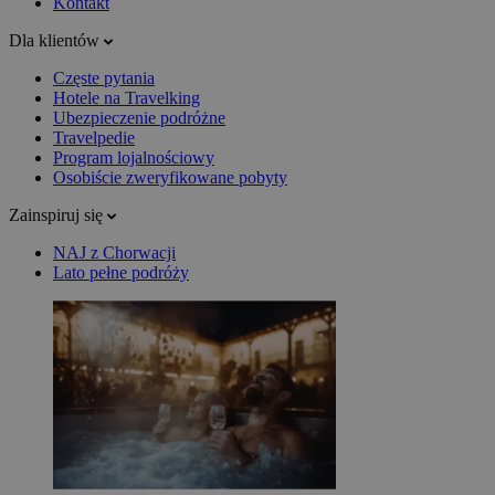
Kontakt
Dla klientów
Częste pytania
Hotele na Travelking
Ubezpieczenie podróżne
Travelpedie
Program lojalnościowy
Osobiście zweryfikowane pobyty
Zainspiruj się
NAJ z Chorwacji
Lato pełne podróży