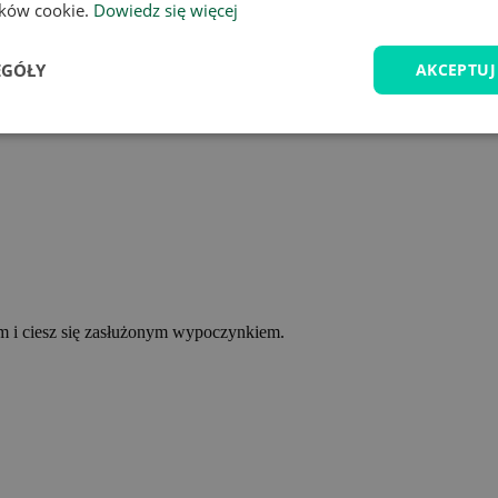
lików cookie.
Dowiedz się więcej
EGÓŁY
AKCEPTUJ
ym i ciesz się zasłużonym wypoczynkiem.