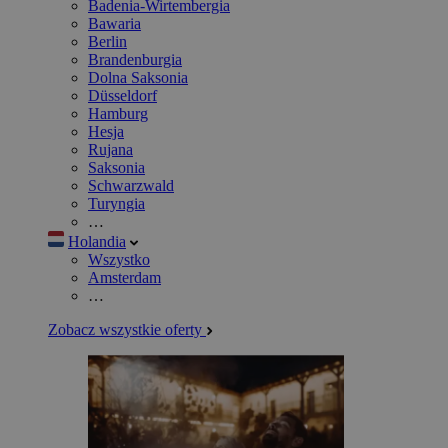
Badenia-Wirtembergia
Bawaria
Berlin
Brandenburgia
Dolna Saksonia
Düsseldorf
Hamburg
Hesja
Rujana
Saksonia
Schwarzwald
Turyngia
…
Holandia
Wszystko
Amsterdam
…
Zobacz wszystkie oferty