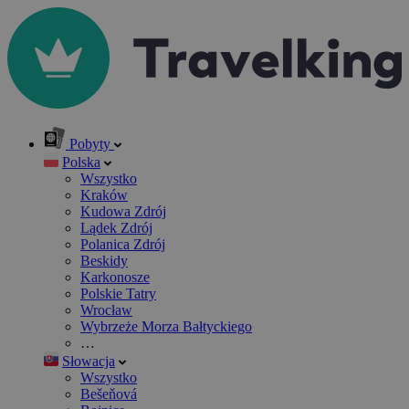
Pobyty
Polska
Wszystko
Kraków
Kudowa Zdrój
Lądek Zdrój
Polanica Zdrój
Beskidy
Karkonosze
Polskie Tatry
Wrocław
Wybrzeże Morza Bałtyckiego
…
Słowacja
Wszystko
Bešeňová