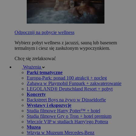
Odpocznij na pobycie wellness
Wybierz pobyt wellness z jacuzzi, sauną lub basenem
termalnym i ciesz się zasłużonym wypoczynkiem.
Chcę się zrelaksować
Wrażenia
Parki tematyczne
Europa-Park: ponad 100 atrakcji + nocleg
Zabawa w Playmobil Funpark + zakwaterowanie
LEGOLAND® Deutschland Resort + pobyt
Koncerty
Backstreet Boys na żywo w Düsseldorfie
Wystawy i ekspozycje
Studia filmowe Harry Potter™ + hotel
Studia filmowe Gry o Tron + hotel premium
Wieczór VIP w studiach Harry'ego Pottera
Muzea
Wizyta w Muzeum Mercedes-Benz