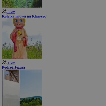
3 km
Kolejka linowa na Klínovec
1 km
Podróż Jezusa