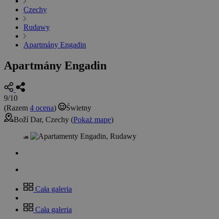
Czechy
Rudawy
Apartmány Engadin
Apartmány Engadin
9/10
(Razem
4 ocena
)
Świetny
Boží Dar, Czechy (
Pokaż mapę
)
Cała galeria
Cała galeria