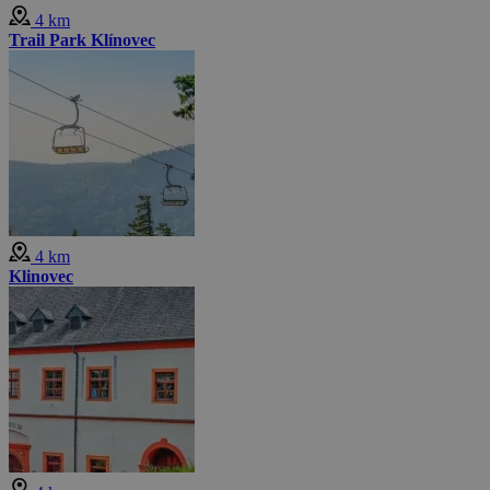
4 km
Trail Park Klínovec
4 km
Klinovec