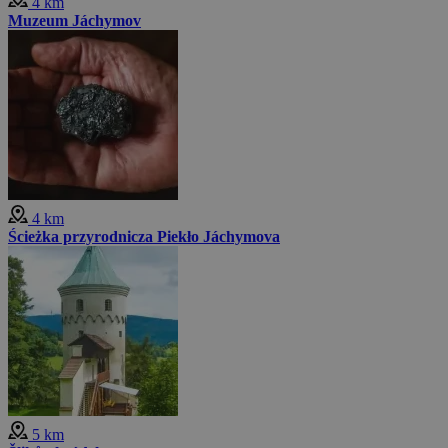
4 km
Muzeum Jáchymov
4 km
Ścieżka przyrodnicza Piekło Jáchymova
5 km