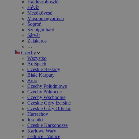
Hajdúszoboszló
Hévíz
Mezőkövesd
Mosonmagyaróvár
Šoproň
Szentgotthárd
Sárvár
Zalakaros
…
Czechy
Wszystko
Adršpach
Czeskie Beskidy
Białe Karpaty
Brno
Czechy Południowe
Czechy Północne
Czechy Wschodnie
Czeskie Góry Izerskie
Czeskie Góry Orlickie
Harrachov
Jeseniki
Czeskie Karkonosze
Karlowe Wary
Lednice i Valtice