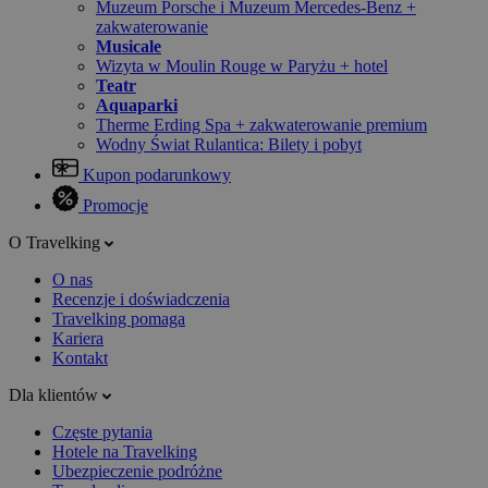
Muzeum Porsche i Muzeum Mercedes-Benz +
zakwaterowanie
Musicale
Wizyta w Moulin Rouge w Paryżu + hotel
Teatr
Aquaparki
Therme Erding Spa + zakwaterowanie premium
Wodny Świat Rulantica: Bilety i pobyt
Kupon podarunkowy
Promocje
O Travelking
O nas
Recenzje i doświadczenia
Travelking pomaga
Kariera
Kontakt
Dla klientów
Częste pytania
Hotele na Travelking
Ubezpieczenie podróżne