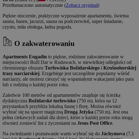
Przetłumaczone automatycznie (
Zobacz oryginał
)
Piękne otoczenie, praktyczne wyposażenie apartamentu, świetna
sauna, basen, jacuzzi, sauna na podczerwień, super śniadanie,
czysto, miła obsługa, ładna pogoda.
O zakwaterowaniu
Apartments Engadin
to piękne, rodzinne zakwaterowanie w
miejscowości Boží Dar w Rudawach, w niewielkiej odległości od
chronionego obszaru
Torfowiska Božídarskiego
i
Krušnohorskiej
trasy narciarskiej
. Erzgebirge jest szczególnie popularny wśród
narciarzy, ale możesz cieszyć się wspaniałymi wakacjami jako para
lub z rodziną o każdej porze roku.
Zaledwie 100 metrów od apartamentów znajduje się ścieżka
dydaktyczna
Božídarské torfowisko
(750 m), która na 12
przystankach przybliża lokalną faunę i florę. Można również
wybrać się na spacer magiczną
Drogą Jeżyka
(750 m). Jest ona
pełna ciekawych zadań dla dzieci, które o każdej porze roku mogą
również zostawić list z życzeniami na
Jesus Post Office
.
Na zwiedzanie i poznawanie warto wybrać się do
Jáchymova
(7,1