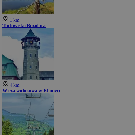
1 km
Torfowisko Božídara
4 km
Wieża widokowa w Klínovcu