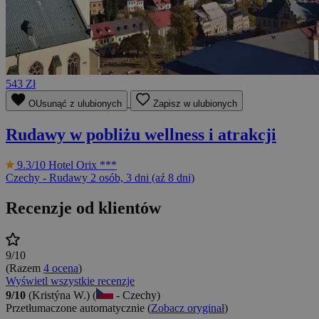
543 Zł
OUsunąć z ulubionych
Zapisz w ulubionych
Rudawy w pobliżu wellness i atrakcji
9.3/10
Hotel Orix ***
Czechy - Rudawy
2 osób, 3 dni (aź 8 dni)
Recenzje od klientów
9/10
(Razem
4 ocena
)
Wyświetl wszystkie recenzje
9/10
(Kristýna W.) (
- Czechy)
Przetłumaczone automatycznie (
Zobacz oryginał
)