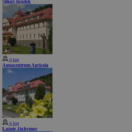
Šlikův hrádek
6 km
Aquacentrum Agricola
6 km
Łaźnie Jáchymov