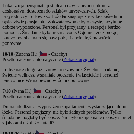
Lokalizacja pensjonatu jest idealna - w samym centrum z
doskonałym dostępem do szlaków turystycznych. Szlak
przyrodniczy Torfowisko Božidar znajduje się w bezpośrednim
sąsiedztwie pensjonatu. Zakwaterowanie było czyste, przytulne i
dobrze wyposażone. Personel był przyjazny, a recepcja bardzo
pomocna. Śniadanie było urozmaicone. Ogólnie rzecz biorąc,
bardzo podobał nam się nasz pobyt i chcielibyśmy wrócić
ponownie.
10/10
(Zuzana H.) (
- Czechy)
Przetłumaczone automatycznie (
Zobacz oryginał
)
To był nasz drugi raz i znowu nie zawiódł. Świetne śniadanie,
świetne wellness, wspaniałe otoczenie i właściciele i personel
bardzo nice.We na pewno wrócimy ponownie
7/10
(Ivana H.) (
- Czechy)
Przetłumaczone automatycznie (
Zobacz oryginał
)
Dobra lokalizacja, wyposażenie apartamentu wystarczające, dobre
łóżka. Personel przyjazny, nie było żadnych problemów. Tylko
śniadanie mogłoby być lepsze. Nie było uzupełniane i lepszy strudel
z jabłkami niż dużo nutelli?
10/10
(Klára H.) (
- Czechy)