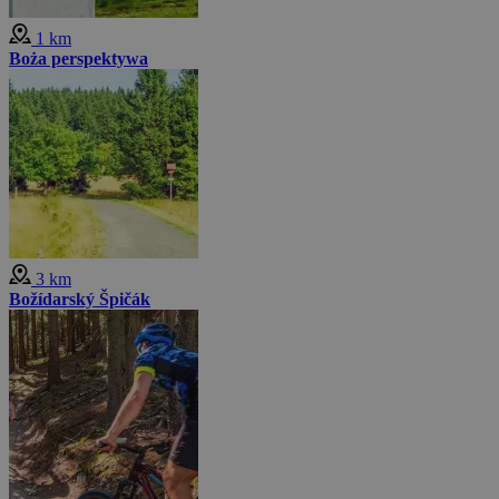
1 km
Boża perspektywa
3 km
Božídarský Špičák