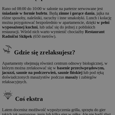
Rano od 08:00 do 10:00 w salonie na parterze serwowane jest
śniadanie w formie bufetu
. Będą
zimne i gorące dania
, jajka na
różne sposoby, naleśniki, racuchy i inne smakołyki. Lunch i kolację
można przygotować bezpośrednio w apartamencie, dzięki
w pełni
wyposażonej kuchni
, lub udać się do jednej z pobliskich
restauracji. Wśród nich warto wymienić chociażby
Restaurant
Radniční Sklípek
(650 metrów).
Gdzie się zrelaksujesz?
Apartamenty obejmują również centrum odnowy biologicznej, w
którym można zrelaksować się w
basenie przeciwprądowym,
jacuzzi, saunie na podczerwień, saunie fińskiej
lub pod ręką
doświadczonych masażystów podczas
masaży
i zabiegów
relaksacyjnych.
Coś ekstra
Latem docenisz możliwość wypożyczenia grilla, sprzętu do gier
takich jak pentanque, tenis lub kilka gier w piłkę. Ale nie bądź zbyt