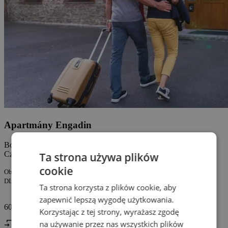
Apartmány Engadin
Boží Dar 207, Boží Dar
Czechy
Ta strona używa plików
cookie
Obsługiwany przez firmę:
DLS Engadin s.r.o. PESEL: 09362053
Ta strona korzysta z plików cookie, aby
zapewnić lepszą wygodę użytkowania.
605 291 519
Korzystając z tej strony, wyrażasz zgodę
na używanie przez nas wszystkich plików
Check In