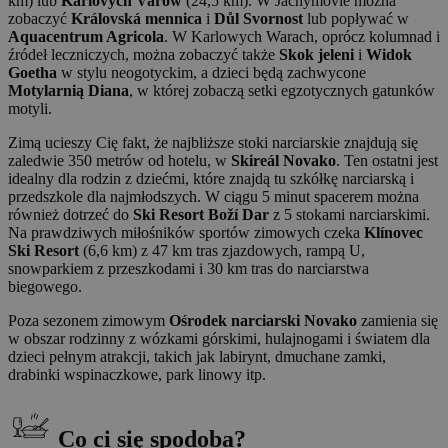
km) lub
Karlovych Varów
(24,5 km). W Jáchymovie można
zobaczyć
Královská mennica
i
Důl Svornost
lub popływać w
Aquacentrum Agricola
. W Karlowych Warach, oprócz kolumnad i
źródeł leczniczych, można zobaczyć także
Skok jeleni
i
Widok
Goetha
w stylu neogotyckim, a dzieci będą zachwycone
Motylarnią Diana
, w której zobaczą setki egzotycznych gatunków
motyli.
Zimą ucieszy Cię fakt, że najbliższe stoki narciarskie znajdują się
zaledwie 350 metrów od hotelu, w
Skireál Novako
. Ten ostatni jest
idealny dla rodzin z dziećmi, które znajdą tu szkółkę narciarską i
przedszkole dla najmłodszych. W ciągu 5 minut spacerem można
również dotrzeć do
Ski Resort Boží Dar
z 5 stokami narciarskimi.
Na prawdziwych miłośników sportów zimowych czeka
Klínovec
Ski Resort
(6,6 km) z 47 km tras zjazdowych, rampą U,
snowparkiem z przeszkodami i 30 km tras do narciarstwa
biegowego.
Poza sezonem zimowym
Ośrodek narciarski Novako
zamienia się
w obszar rodzinny z wózkami górskimi, hulajnogami i światem dla
dzieci pełnym atrakcji, takich jak labirynt, dmuchane zamki,
drabinki wspinaczkowe, park linowy itp.
Co ci się spodoba?