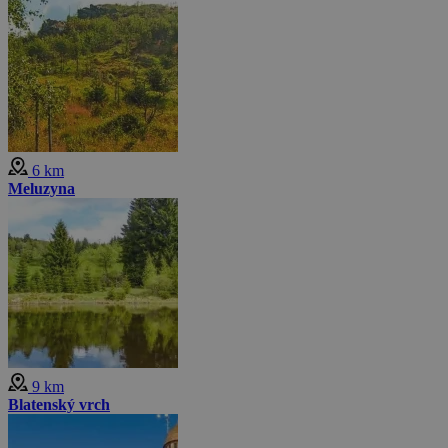
6 km
Meluzyna
9 km
Blatenský vrch