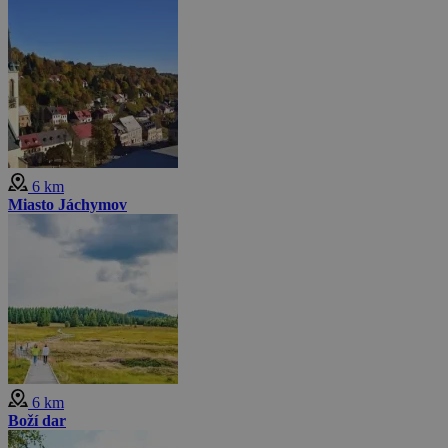
6 km
Miasto Jáchymov
6 km
Boží dar