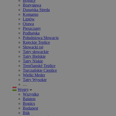
Bojnice
Bratysława
Dunajska Streda
Komarno
Liptów
Orawa
Pieszczany
Podhajska
Południowa Słowacja
Rajeckie Teplice
Słowacki raj
Tatry słowackie
Tatry Bielskie
Tatry Niskie
Trenčianské Teplice
Turczańskie Cieplice
Wielki Meder
Tatry Wysokie
…
Węgry
Wszystko
Balaton
Bogács
Budapest
Bük