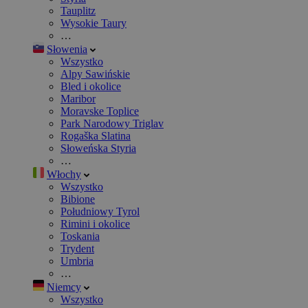
Tauplitz
Wysokie Taury
…
Słowenia
Wszystko
Alpy Sawińskie
Bled i okolice
Maribor
Moravske Toplice
Park Narodowy Triglav
Rogaška Slatina
Słoweńska Styria
…
Włochy
Wszystko
Bibione
Południowy Tyrol
Rimini i okolice
Toskania
Trydent
Umbria
…
Niemcy
Wszystko