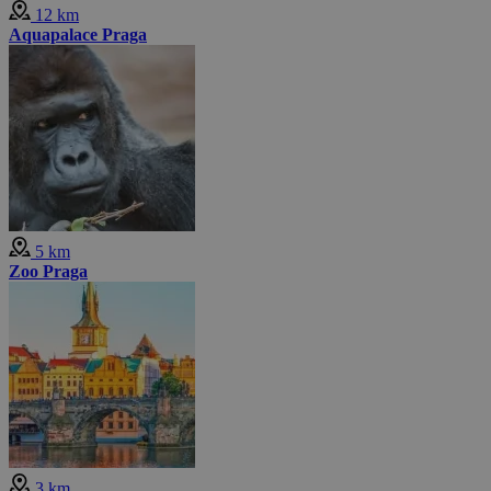
12 km
Aquapalace Praga
5 km
Zoo Praga
3 km