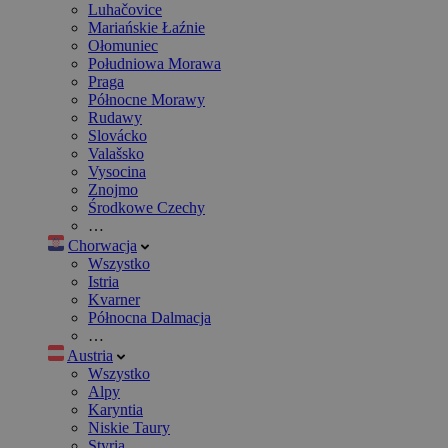
Luhačovice
Mariańskie Łaźnie
Ołomuniec
Południowa Morawa
Praga
Północne Morawy
Rudawy
Slovácko
Valašsko
Vysocina
Znojmo
Środkowe Czechy
…
Chorwacja
Wszystko
Istria
Kvarner
Północna Dalmacja
…
Austria
Wszystko
Alpy
Karyntia
Niskie Taury
Styria