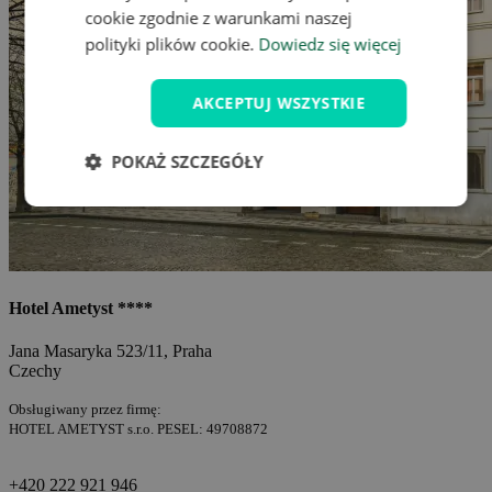
cookie zgodnie z warunkami naszej
polityki plików cookie.
Dowiedz się więcej
AKCEPTUJ WSZYSTKIE
POKAŻ SZCZEGÓŁY
Hotel Ametyst ****
Jana Masaryka 523/11, Praha
Czechy
Obsługiwany przez firmę:
HOTEL AMETYST s.r.o. PESEL: 49708872
+420 222 921 946