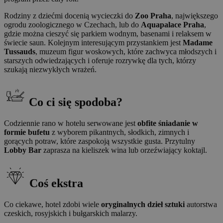
Rodziny z dziećmi docenią wycieczki do
Zoo Praha
, największego
ogrodu zoologicznego w Czechach, lub do
Aquapalace Praha
,
gdzie można cieszyć się parkiem wodnym, basenami i relaksem w
świecie saun. Kolejnym interesującym przystankiem jest
Madame
Tussauds
, muzeum figur woskowych, które zachwyca młodszych i
starszych odwiedzających i oferuje rozrywkę dla tych, którzy
szukają niezwykłych wrażeń.
Co ci się spodoba?
Codziennie rano w hotelu serwowane jest
obfite śniadanie w
formie bufetu
z wyborem pikantnych, słodkich, zimnych i
gorących potraw, które zaspokoją wszystkie gusta. Przytulny
Lobby Bar
zaprasza na kieliszek wina lub orzeźwiający koktajl.
Coś ekstra
Co ciekawe, hotel zdobi wiele
oryginalnych dzieł sztuki
autorstwa
czeskich, rosyjskich i bułgarskich malarzy.