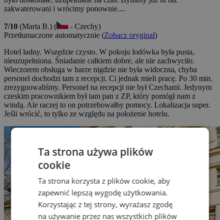
zakwaterowani i wrócimy ponownie....
7/10
(Marta B.) (
- Czechy)
Przetłumaczone automatycznie (
Zobacz oryginał
)
Hotel ładny. Wszędzie czysto. W pokoju lodówka była pusta,
nieuzupełniona. Śniadanie całkiem dobre, ale nie zachwyciło.
Wieczorem obsługa w barze nigdzie nie była widoczna, chyba
personel dochodzi tam z recepcji. Ci jednak mieli pracę. Po 30 min.
zrezygnowaliśmy. Personel na recepcji nie był Czechami. Jedynym
czeskim pracownikiem był tam pan z ZP, który pomógł nam z
windą. Ale raczej to on potrzebowałby pomocy. Lokalizacja super.
Jeśli wrócić, to tylko ze względu na położenie hotelu.
Ta strona używa plików
cookie
Ta strona korzysta z plików cookie, aby
zapewnić lepszą wygodę użytkowania.
Korzystając z tej strony, wyrażasz zgodę
na używanie przez nas wszystkich plików