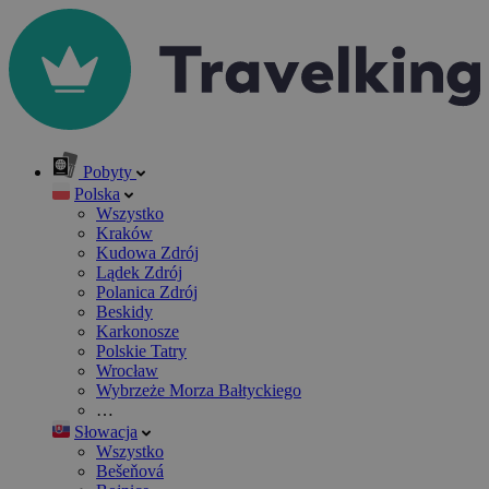
Pobyty
Polska
Wszystko
Kraków
Kudowa Zdrój
Lądek Zdrój
Polanica Zdrój
Beskidy
Karkonosze
Polskie Tatry
Wrocław
Wybrzeże Morza Bałtyckiego
…
Słowacja
Wszystko
Bešeňová