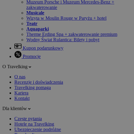
Muzeum Porsche i Muzeum Mercedes-Benz +
zakwaterowanie
Musicale
Wizyta w Moulin Rouge w Paryżu + hotel
Teatr
Aquaparki
Therme Erding Spa + zakwaterowanie premium
Wodny Świat Rulantica: Bilety i pobyt
Kupon podarunkowy
Promocje
O Travelking
O nas
Recenzje i doświadczenia
Travelking pomaga
Kariera
Kontakt
Dla klientów
Częste pytania
Hotele na Travelking
Ubezpieczenie podróżne