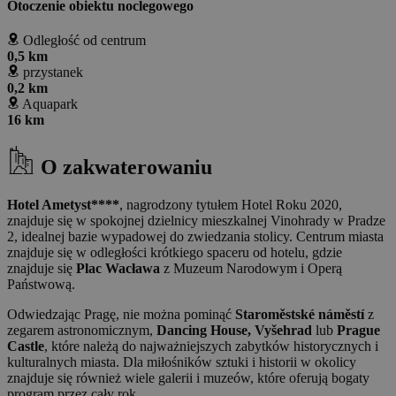
Otoczenie obiektu noclegowego
Odległość od centrum
0,5 km
przystanek
0,2 km
Aquapark
16 km
O zakwaterowaniu
Hotel Ametyst****
, nagrodzony tytułem Hotel Roku 2020,
znajduje się w spokojnej dzielnicy mieszkalnej Vinohrady w Pradze
2, idealnej bazie wypadowej do zwiedzania stolicy. Centrum miasta
znajduje się w odległości krótkiego spaceru od hotelu, gdzie
znajduje się
Plac Wacława
z Muzeum Narodowym i Operą
Państwową.
Odwiedzając Pragę, nie można pominąć
Staroměstské náměstí
z
zegarem astronomicznym,
Dancing House, Vyšehrad
lub
Prague
Castle
, które należą do najważniejszych zabytków historycznych i
kulturalnych miasta. Dla miłośników sztuki i historii w okolicy
znajduje się również wiele galerii i muzeów, które oferują bogaty
program przez cały rok.