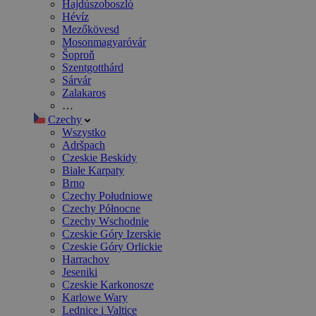
Hajdúszoboszló
Hévíz
Mezőkövesd
Mosonmagyaróvár
Šoproň
Szentgotthárd
Sárvár
Zalakaros
…
Czechy
Wszystko
Adršpach
Czeskie Beskidy
Białe Karpaty
Brno
Czechy Południowe
Czechy Północne
Czechy Wschodnie
Czeskie Góry Izerskie
Czeskie Góry Orlickie
Harrachov
Jeseniki
Czeskie Karkonosze
Karlowe Wary
Lednice i Valtice