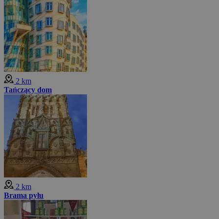
2 km
Tańczący dom
2 km
Brama pyłu