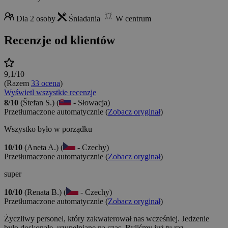
Dla 2 osoby
Śniadania
W centrum
Recenzje od klientów
9,1/10
(Razem
33 ocena
)
Wyświetl wszystkie recenzje
8/10
(Štefan S.) (
- Słowacja)
Przetłumaczone automatycznie (
Zobacz oryginał
)
Wszystko było w porządku
10/10
(Aneta A.) (
- Czechy)
Przetłumaczone automatycznie (
Zobacz oryginał
)
super
10/10
(Renata B.) (
- Czechy)
Przetłumaczone automatycznie (
Zobacz oryginał
)
Życzliwy personel, który zakwaterował nas wcześniej. Jedzenie
było doskonałe, uzupełniane na czas. Byliśmy już tu raz