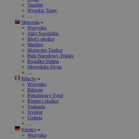
Tauplitz
Wysokie Taury
…
Słowenia
Wszystko
Alpy Sawińskie
Bled i okolice
Maribor
Moravske Toplice
Park Narodowy Triglav
Rogaška Slatina
Słoweńska Styria
…
Włochy
Wszystko
Bibione
Południowy Tyrol
Rimini i okolice
Toskania
Trydent
Umbria
…
Niemcy
Wszystko