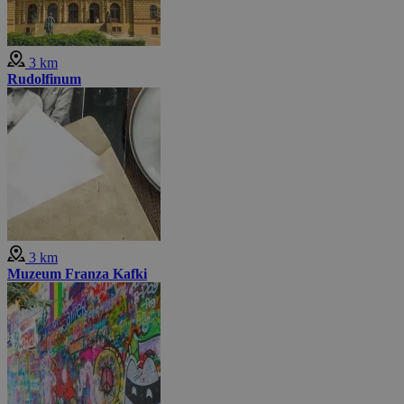
3 km
Rudolfinum
3 km
Muzeum Franza Kafki