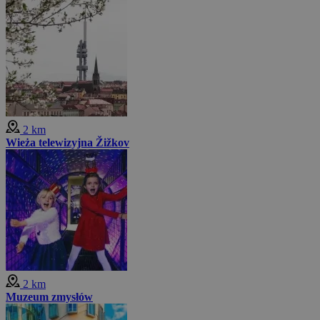
2 km
Wieża telewizyjna Žižkov
2 km
Muzeum zmysłów