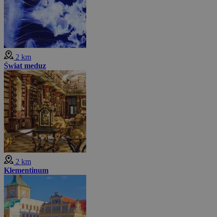
2 km
Świat meduz
2 km
Klementinum