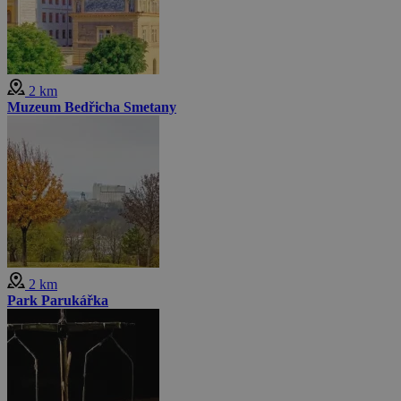
2 km
Muzeum Bedřicha Smetany
2 km
Park Parukářka