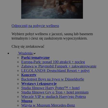
Odpocznij na pobycie wellness
Wybierz pobyt wellness z jacuzzi, sauną lub basenem
termalnym i ciesz się zasłużonym wypoczynkiem.
Chcę się zrelaksować
Wrażenia
Parki tematyczne
Europa-Park: ponad 100 atrakcji + nocleg
Zabawa w Playmobil Funpark + zakwaterowanie
LEGOLAND® Deutschland Resort + pobyt
Koncerty
Backstreet Boys na żywo w Düsseldorfie
Wystawy i ekspozycje
Studia filmowe Harry Potter™ + hotel
Studia filmowe Gry o Tron + hotel premium
Wieczór VIP w studiach Harry'ego Pottera
Muzea
Wizyta w Muzeum Mercedes-Benz