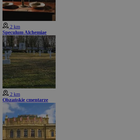
2 km
Speculum Alchemiae
2 km
Olszańskie cmentarze