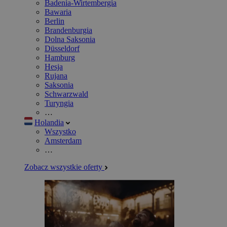
Badenia-Wirtembergia
Bawaria
Berlin
Brandenburgia
Dolna Saksonia
Düsseldorf
Hamburg
Hesja
Rujana
Saksonia
Schwarzwald
Turyngia
…
Holandia
Wszystko
Amsterdam
…
Zobacz wszystkie oferty