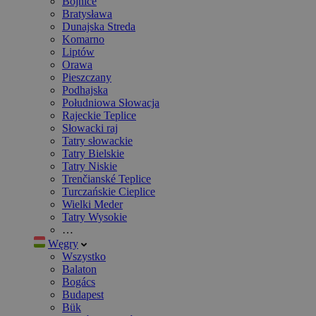
Bojnice
Bratysława
Dunajska Streda
Komarno
Liptów
Orawa
Pieszczany
Podhajska
Południowa Słowacja
Rajeckie Teplice
Słowacki raj
Tatry słowackie
Tatry Bielskie
Tatry Niskie
Trenčianské Teplice
Turczańskie Cieplice
Wielki Meder
Tatry Wysokie
…
Węgry
Wszystko
Balaton
Bogács
Budapest
Bük