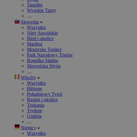
Tauplitz
Wysokie Taury
…
Słowenia
Wszystko
Alpy Sawińskie
Bled i okolice
Maribor
Moravske Toplice
Park Narodowy Triglav
Rogaška Slatina
Słoweńska Styria
…
Włochy
Wszystko
Bibione
Południowy Tyrol
Rimini i okolice
Toskania
Trydent
Umbria
…
Niemcy
Wszystko