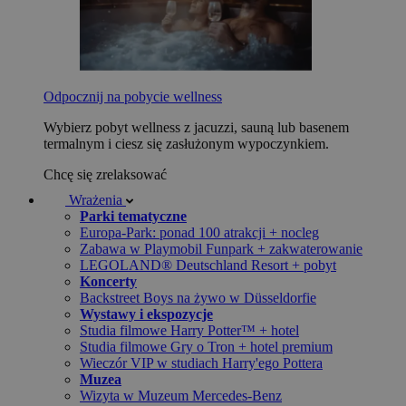
Odpocznij na pobycie wellness
Wybierz pobyt wellness z jacuzzi, sauną lub basenem
termalnym i ciesz się zasłużonym wypoczynkiem.
Chcę się zrelaksować
Wrażenia
Parki tematyczne
Europa-Park: ponad 100 atrakcji + nocleg
Zabawa w Playmobil Funpark + zakwaterowanie
LEGOLAND® Deutschland Resort + pobyt
Koncerty
Backstreet Boys na żywo w Düsseldorfie
Wystawy i ekspozycje
Studia filmowe Harry Potter™ + hotel
Studia filmowe Gry o Tron + hotel premium
Wieczór VIP w studiach Harry'ego Pottera
Muzea
Wizyta w Muzeum Mercedes-Benz