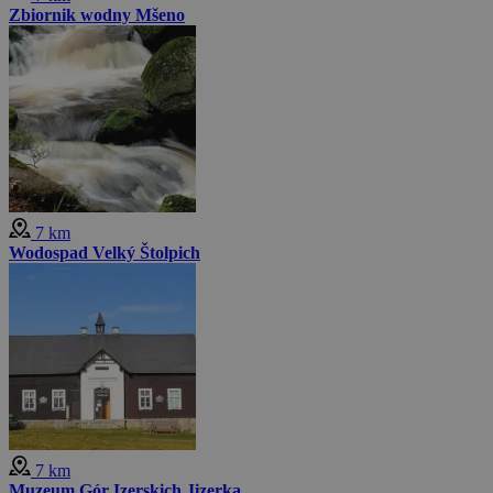
Zbiornik wodny Mšeno
7 km
Wodospad Velký Štolpich
7 km
Muzeum Gór Izerskich Jizerka