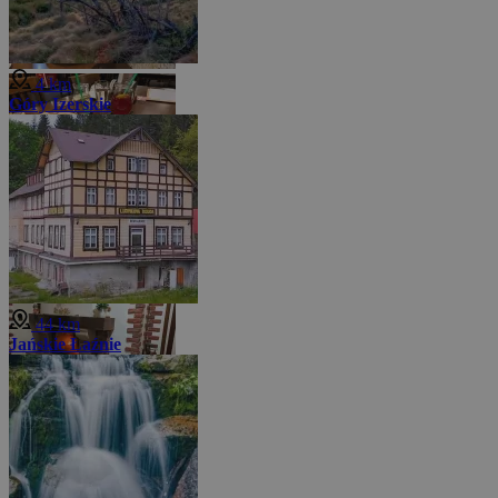
4 km
Góry Izerskie
44 km
Jańskie Łaźnie