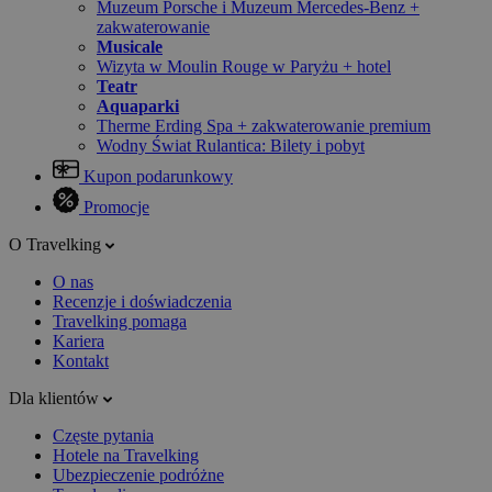
Muzeum Porsche i Muzeum Mercedes-Benz +
zakwaterowanie
Musicale
Wizyta w Moulin Rouge w Paryżu + hotel
Teatr
Aquaparki
Therme Erding Spa + zakwaterowanie premium
Wodny Świat Rulantica: Bilety i pobyt
Kupon podarunkowy
Promocje
O Travelking
O nas
Recenzje i doświadczenia
Travelking pomaga
Kariera
Kontakt
Dla klientów
Częste pytania
Hotele na Travelking
Ubezpieczenie podróżne