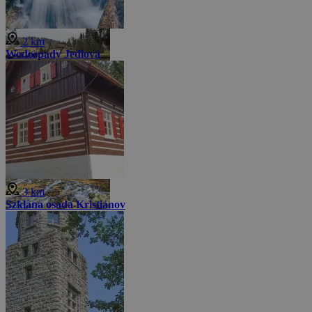
2 km
Wodospady Jedlová
3 km
Szklana osada Kristiánov
Mniej zdjęć