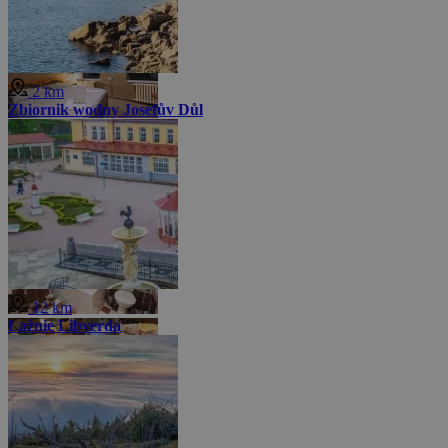
2 km
Zbiornik wodny Josefův Důl
12 km
Łażnie Libverda