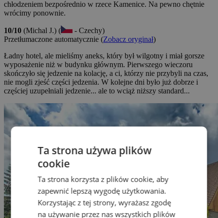
chłodzeniem bezpośrednio w rzece Kamenice. Na pewno chętnie
wrócimy ponownie.
10/10
(Michal J.) (
- Czechy)
Przetłumaczone automatycznie (
Zobacz oryginał
)
Ładny hotel, ale mieliśmy aneks, który był wilgotny i miał gorsze
wyposażenie niż w budynku głównym. Pierwszego wieczoru
skończyło się jedzenie na kolację, a ci, którzy nie przybyli na czas,
nie mogli zjeść części jedzenia. W kolejne dni było już dobrze i
częściej uzupełniali jedzenie... ale to wciąż niższy standard...
Ta strona używa plików
cookie
Ta strona korzysta z plików cookie, aby
zapewnić lepszą wygodę użytkowania.
Korzystając z tej strony, wyrażasz zgodę
na używanie przez nas wszystkich plików