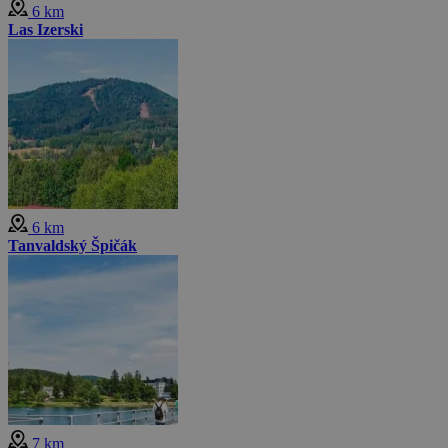
6 km
Las Izerski
6 km
Tanvaldský Špičák
7 km