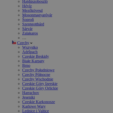
Hajdúszoboszló
Hévíz
Mezőkövesd
Mosonmagyaróvár
Šoproň
Szentgotthárd
Sárvár
Zalakaros
…
Czechy
Wszystko
Adršpach
Czeskie Beskidy
Białe Karpaty
Brno
Czechy Południowe
Czechy Północne
Czechy Wschodnie
Czeskie Góry Izerskie
Czeskie Góry Orlickie
Harrachov
Jeseniki
Czeskie Karkonosze
Karlowe Wary
Lednice i Valtice