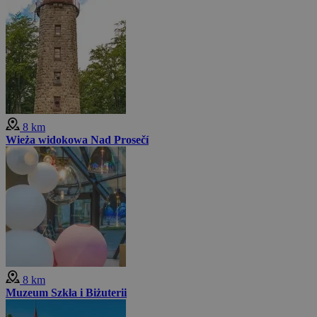
8 km
Wieża widokowa Nad Prosečí
8 km
Muzeum Szkła i Biżuterii