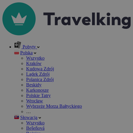
Pobyty
Polska
Wszystko
Kraków
Kudowa Zdrój
Lądek Zdrój
Polanica Zdrój
Beskidy
Karkonosze
Polskie Tatry
Wrocław
Wybrzeże Morza Bałtyckiego
…
Słowacja
Wszystko
Bešeňová