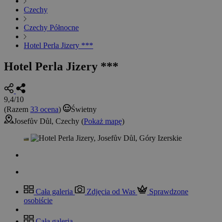
Czechy
Czechy Północne
Hotel Perla Jizery ***
Hotel Perla Jizery ***
9,4/10
(Razem
33 ocena
)
Świetny
Josefův Důl, Czechy (
Pokaż mapę
)
Cała galeria
Zdjęcia od Was
Sprawdzone
osobiście
Cała galeria