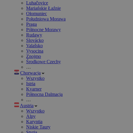
Luhačovice
Mariańskie Łaźnie
Ołomuniec
Południowa Morawa
Praga
Północne Morawy
Rudawy
Slovácko
Valašsko
Vysocina
Znojmo
Środkowe Czechy
…
Chorwacja
Wszystko
Istria
Kvarner
Północna Dalmacja
…
Austria
Wszystko
Alpy
Karyntia
Niskie Taury
Styria