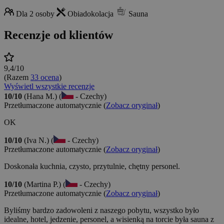
Dla 2 osoby
Obiadokolacja
Sauna
Recenzje od klientów
9,4/10
(Razem
33 ocena
)
Wyświetl wszystkie recenzje
10/10
(Hana M.) (
- Czechy)
Przetłumaczone automatycznie (
Zobacz oryginał
)
OK
10/10
(Iva N.) (
- Czechy)
Przetłumaczone automatycznie (
Zobacz oryginał
)
Doskonała kuchnia, czysto, przytulnie, chętny personel.
10/10
(Martina P.) (
- Czechy)
Przetłumaczone automatycznie (
Zobacz oryginał
)
Byliśmy bardzo zadowoleni z naszego pobytu, wszystko było
idealne, hotel, jedzenie, personel, a wisienką na torcie była sauna z