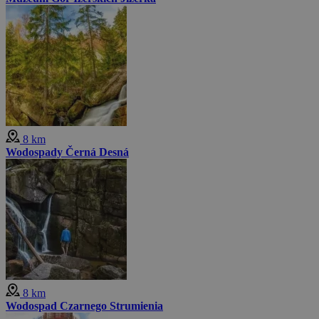
8 km
Wodospady Černá Desná
8 km
Wodospad Czarnego Strumienia