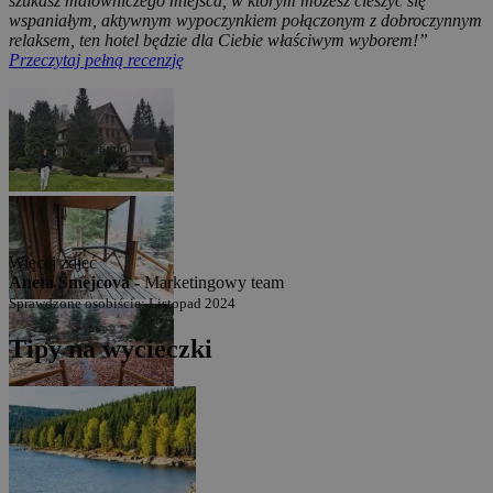
szukasz malowniczego miejsca, w którym możesz cieszyć się
wspaniałym, aktywnym wypoczynkiem połączonym z dobroczynnym
relaksem, ten hotel będzie dla Ciebie właściwym wyborem!”
Przeczytaj pełną recenzję
Więcej zdjęć
Aneta Šmejcová -
Marketingowy team
Sprawdzone osobiście: Listopad 2024
Tipy na wycieczki