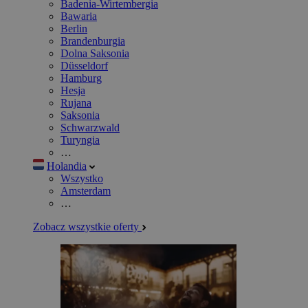
Badenia-Wirtembergia
Bawaria
Berlin
Brandenburgia
Dolna Saksonia
Düsseldorf
Hamburg
Hesja
Rujana
Saksonia
Schwarzwald
Turyngia
…
Holandia
Wszystko
Amsterdam
…
Zobacz wszystkie oferty