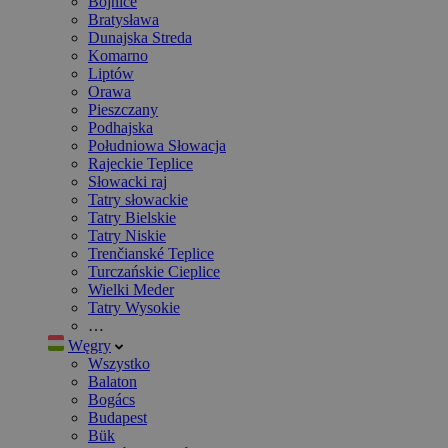
Bojnice
Bratysława
Dunajska Streda
Komarno
Liptów
Orawa
Pieszczany
Podhajska
Południowa Słowacja
Rajeckie Teplice
Słowacki raj
Tatry słowackie
Tatry Bielskie
Tatry Niskie
Trenčianské Teplice
Turczańskie Cieplice
Wielki Meder
Tatry Wysokie
…
Węgry
Wszystko
Balaton
Bogács
Budapest
Bük