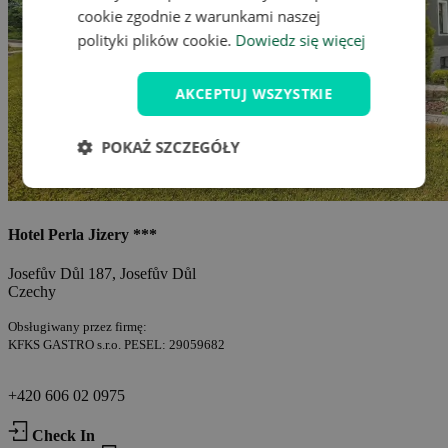
cookie zgodnie z warunkami naszej
polityki plików cookie.
Dowiedz się więcej
AKCEPTUJ WSZYSTKIE
POKAŻ SZCZEGÓŁY
Hotel Perla Jizery ***
Josefův Důl 187, Josefův Důl
Czechy
Obsługiwany przez firmę:
KFKS GASTRO s.r.o. PESEL: 29059682
+420 606 02 0975
Check In