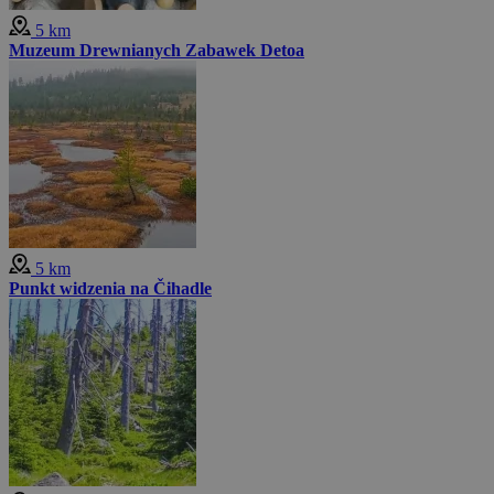
5 km
Muzeum Drewnianych Zabawek Detoa
5 km
Punkt widzenia na Čihadle