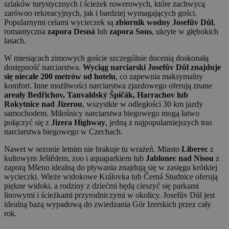
szlaków turystycznych i ścieżek rowerowych, które zachwycą
zarówno rekreacyjnych, jak i bardziej wymagających gości.
Popularnymi celami wycieczek są
zbiornik wodny Josefův Důl
,
romantyczna
zapora Desná
lub
zapora Sous
, ukryte w głębokich
lasach.
W miesiącach zimowych goście szczególnie docenią doskonałą
dostępność narciarstwa.
Wyciąg narciarski Josefův Důl znajduje
się niecałe 200 metrów od hotelu
, co zapewnia maksymalny
komfort. Inne możliwości narciarstwa zjazdowego oferują znane
areały Bedřichov, Tanvaldský Špičák, Harrachov lub
Rokytnice nad Jizerou
, wszystkie w odległości 30 km jazdy
samochodem. Miłośnicy narciarstwa biegowego mogą łatwo
połączyć się z
Jizera Highway
, jedną z najpopularniejszych tras
narciarstwa biegowego w Czechach.
Nawet w sezonie letnim nie brakuje tu wrażeń. Miasto
Liberec
z
kultowym Ještědem, zoo i aquaparkiem lub
Jablonec nad Nisou
z
zaporą Mšeno idealną do pływania znajdują się w zasięgu krótkiej
wycieczki. Wieże widokowe Královka lub Černá Studnice oferują
piękne widoki, a rodziny z dziećmi będą cieszyć się parkami
linowymi i ścieżkami przyrodniczymi w okolicy. Josefův Důl jest
idealną bazą wypadową do zwiedzania Gór Izerskich przez cały
rok.