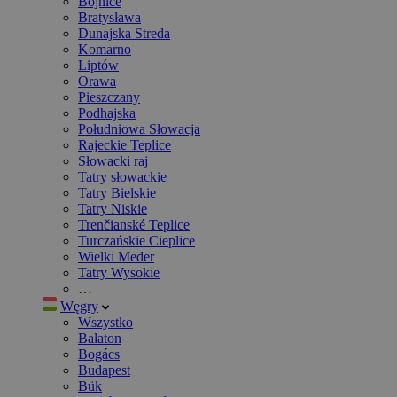
Bojnice
Bratysława
Dunajska Streda
Komarno
Liptów
Orawa
Pieszczany
Podhajska
Południowa Słowacja
Rajeckie Teplice
Słowacki raj
Tatry słowackie
Tatry Bielskie
Tatry Niskie
Trenčianské Teplice
Turczańskie Cieplice
Wielki Meder
Tatry Wysokie
…
Węgry
Wszystko
Balaton
Bogács
Budapest
Bük