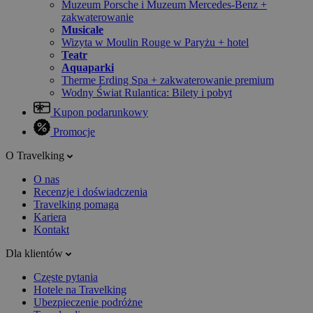
Muzeum Porsche i Muzeum Mercedes-Benz +
zakwaterowanie
Musicale
Wizyta w Moulin Rouge w Paryżu + hotel
Teatr
Aquaparki
Therme Erding Spa + zakwaterowanie premium
Wodny Świat Rulantica: Bilety i pobyt
Kupon podarunkowy
Promocje
O Travelking
O nas
Recenzje i doświadczenia
Travelking pomaga
Kariera
Kontakt
Dla klientów
Częste pytania
Hotele na Travelking
Ubezpieczenie podróżne