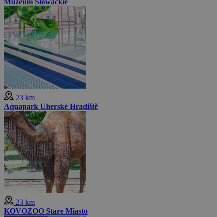
Muzeum Słowackie
23 km
Aquapark Uherské Hradiště
23 km
KOVOZOO Stare Miasto