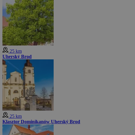
25 km
Uherský Brod
25 km
Klasztor Dominikanów Uherský Brod