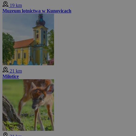
19 km
Muzeum lotnictwa w Kunovicach
21 km
Milotice