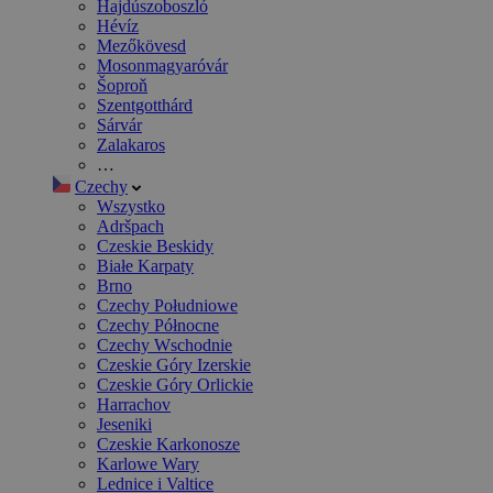
Hajdúszoboszló
Hévíz
Mezőkövesd
Mosonmagyaróvár
Šoproň
Szentgotthárd
Sárvár
Zalakaros
…
Czechy
Wszystko
Adršpach
Czeskie Beskidy
Białe Karpaty
Brno
Czechy Południowe
Czechy Północne
Czechy Wschodnie
Czeskie Góry Izerskie
Czeskie Góry Orlickie
Harrachov
Jeseniki
Czeskie Karkonosze
Karlowe Wary
Lednice i Valtice