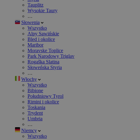
Tauplitz
Wysokie Taury
…
Słowenia
Wszystko
Alpy Sawińskie
Bled i okolice
Maribor
Moravske Toplice
Park Narodowy Triglav
Rogaška Slatina
Słoweńska Styria
…
Włochy
Wszystko
Bibione
Południowy Tyrol
Rimini i okolice
Toskania
Trydent
Umbria
…
Niemcy
Wszystko