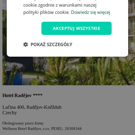
cookie zgodnie z warunkami naszej
polityki plików cookie.
Dowiedz się więcej
AKCEPTUJ WSZYSTKIE
POKAŻ SZCZEGÓŁY
Hotel Radějov ****
Lučina 400, Radějov-Kněždub
Czechy
Obsługiwany przez firmę:
Wellness Hotel Radějov, s.r.o. PESEL: 26306344