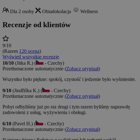
Dla 2 osoby
Obiadokolacja
Wellness
Recenzje od klientów
9/10
(Razem
120 ocena
)
Wyświetl wszystkie recenzje
10/10
(Jitka R.) (
- Czechy)
Przetłumaczone automatycznie (
Zobacz oryginał
)
Wszystko było piękne: spokój, czystość i jedzenie było wyśmienite.
9/10
(Jindřiška K.) (
- Czechy)
Przetłumaczone automatycznie (
Zobacz oryginał
)
Pobyt odbyliśmy już po raz drugi i tym razem byliśmy naprawdę
zadowoleni z usług, wyżywienia i obsługi.
6/10
(Pavel H.) (
- Czechy)
Przetłumaczone automatycznie (
Zobacz oryginał
)
Najpierw biegną Państwo z walizkami lub torbami wokół