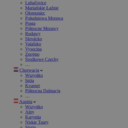
Luhačovice
Mariańskie Łaźnie
Ołomuniec
Południowa Morawa
Praga
Północne Morawy
Rudawy
Slovácko
Valašsko
Vysocina
Znojmo
Środkowe Czechy
…
Chorwacja
Wszystko
Istria
Kvarner
Północna Dalmacja
…
Austria
Wszystko
Alpy
Karyntia
Niskie Taury
Styria