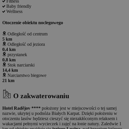
Fitness
Baby friendly
Wellness
Otoczenie obiektu noclegowego
Odległość od centrum
5 km
Odległość od jeziora
0,4 km
przystanek
0,8 km
Stok narciarski
14,4 km
Narciarstwo biegowe
21 km
O zakwaterowaniu
Hotel Radějov ****
położony jest w miejscowości o tej samej
nazwie, ukrytej u podnóża Białych Karpat. Dzięki położeniu w
otoczeniu lasów będziesz cieszyć się niezakłóconym relaksem i
wakacjami pełnymi wycieczek i zajęć na łonie natury. Zaledwie 1
km od obiektu znajduje się
jezioro Lucina
, nad brzegiem którego