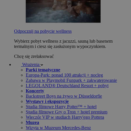
Odpocznij na pobycie wellness
Wybierz pobyt wellness z jacuzzi, sauną lub basenem
termalnym i ciesz się zasłużonym wypoczynkiem.
Chcę się zrelaksować
Wrażenia
Parki tematyczne
Europa-Park: ponad 100 atrakcji + nocleg
Zabawa w Playmobil Funpark + zakwaterowanie
LEGOLAND® Deutschland Resort + pobyt
Koncerty
Backstreet Boys na żywo w Düsseldorfie
Wystawy i ekspozycje
Studia filmowe Harry Potter™ + hotel
Studia filmowe Gry o Tron + hotel premium
Wieczór VIP w studiach Harry'ego Pottera
Muzea
Wizyta w Muzeum Mercedes-Benz