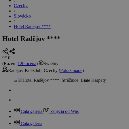
Czechy
Slovácko
Hotel Radějov ****
Hotel Radějov ****
9/10
(Razem
120 ocena
)
Świetny
Radějov-Kněždub, Czechy (
Pokaż mapę
)
Cała galeria
Zdjęcia od Was
Cała galeria