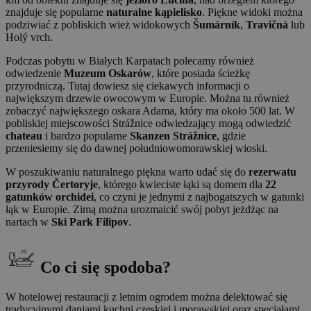
znajduje się popularne
naturalne kąpielisko
. Piękne widoki można
podziwiać z pobliskich wież widokowych
Šumárník
,
Travičná
lub
Holý vrch.
Podczas pobytu w Białych Karpatach polecamy również
odwiedzenie
Muzeum Oskarów
, które posiada ścieżkę
przyrodniczą. Tutaj dowiesz się ciekawych informacji o
największym drzewie owocowym w Europie. Można tu również
zobaczyć największego oskara Adama, który ma około 500 lat. W
pobliskiej miejscowości Strážnice odwiedzający mogą odwiedzić
chateau
i bardzo popularne
Skanzen Strážnice
, gdzie
przeniesiemy się do dawnej południowomorawskiej wioski.
W poszukiwaniu naturalnego piękna warto udać się do
rezerwatu
przyrody Čertoryje
, którego kwieciste łąki są domem dla
22
gatunków orchidei
, co czyni je jednymi z najbogatszych w gatunki
łąk w Europie. Zimą można urozmaicić swój pobyt jeżdżąc na
nartach w
Ski Park Filipov
.
Co ci się spodoba?
W hotelowej restauracji z letnim ogrodem można delektować się
tradycyjnymi daniami kuchni czeskiej i morawskiej oraz specjałami