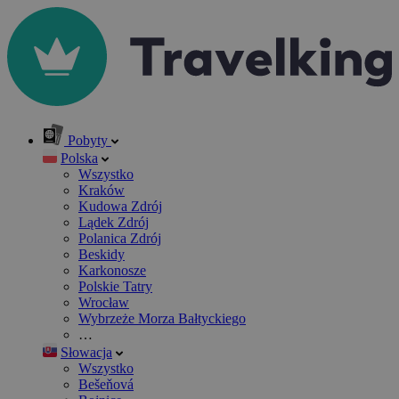
Pobyty
Polska
Wszystko
Kraków
Kudowa Zdrój
Lądek Zdrój
Polanica Zdrój
Beskidy
Karkonosze
Polskie Tatry
Wrocław
Wybrzeże Morza Bałtyckiego
…
Słowacja
Wszystko
Bešeňová