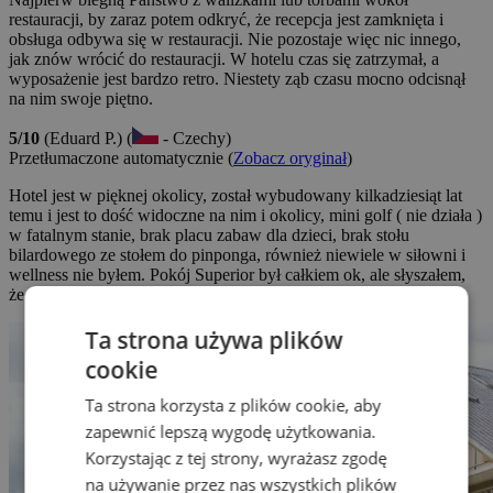
restauracji, by zaraz potem odkryć, że recepcja jest zamknięta i
obsługa odbywa się w restauracji. Nie pozostaje więc nic innego,
jak znów wrócić do restauracji. W hotelu czas się zatrzymał, a
wyposażenie jest bardzo retro. Niestety ząb czasu mocno odcisnął
na nim swoje piętno.
5/10
(Eduard P.) (
- Czechy)
Przetłumaczone automatycznie (
Zobacz oryginał
)
Hotel jest w pięknej okolicy, został wybudowany kilkadziesiąt lat
temu i jest to dość widoczne na nim i okolicy, mini golf ( nie działa )
w fatalnym stanie, brak placu zabaw dla dzieci, brak stołu
bilardowego ze stołem do pinponga, również niewiele w siłowni i
wellness nie byłem. Pokój Superior był całkiem ok, ale słyszałem,
że pokój Standard to szok. Restauracja jest nowa i ładna.
Ta strona używa plików
cookie
Ta strona korzysta z plików cookie, aby
zapewnić lepszą wygodę użytkowania.
Korzystając z tej strony, wyrażasz zgodę
na używanie przez nas wszystkich plików