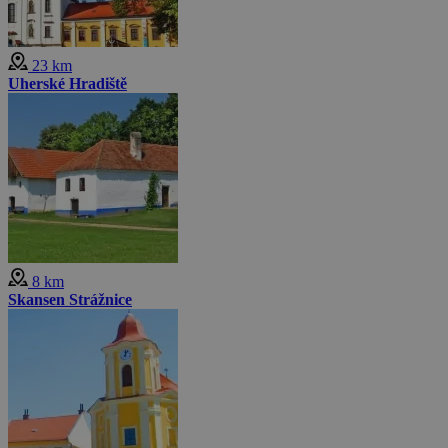
23 km
Uherské Hradiště
8 km
Skansen Strážnice