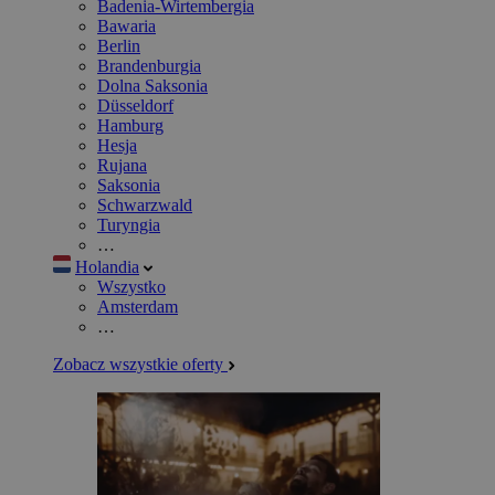
Badenia-Wirtembergia
Bawaria
Berlin
Brandenburgia
Dolna Saksonia
Düsseldorf
Hamburg
Hesja
Rujana
Saksonia
Schwarzwald
Turyngia
…
Holandia
Wszystko
Amsterdam
…
Zobacz wszystkie oferty