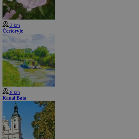
2 km
Čertoryje
8 km
Kanał Bata