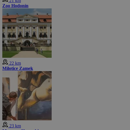
21 km
Zoo Hodonín
22 km
Milotice Zamek
23 km