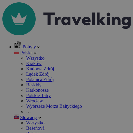
Pobyty
Polska
Wszystko
Kraków
Kudowa Zdrój
Lądek Zdrój
Polanica Zdrój
Beskidy
Karkonosze
Polskie Tatry
Wrocław
Wybrzeże Morza Bałtyckiego
…
Słowacja
Wszystko
Bešeňová