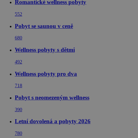
Romantické wellness pobyty
552
Pobyt se saunou v ceně
680
Wellness pobyty s dětmi
492
Wellness pobyty pro dva
718
Pobyt s neomezeným wellness
390
Letní dovolená a pobyty 2026
780