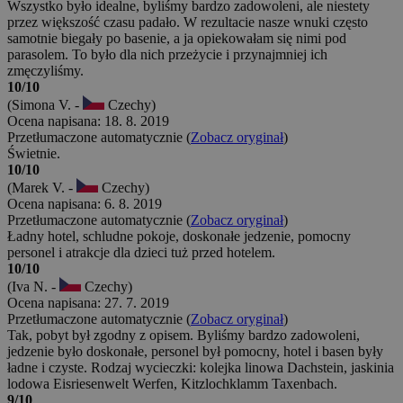
Wszystko było idealne, byliśmy bardzo zadowoleni, ale niestety
przez większość czasu padało. W rezultacie nasze wnuki często
samotnie biegały po basenie, a ja opiekowałam się nimi pod
parasolem. To było dla nich przeżycie i przynajmniej ich
zmęczyliśmy.
10/10
(Simona V. -
Czechy)
Ocena napisana: 18. 8. 2019
Przetłumaczone automatycznie (
Zobacz oryginał
)
Świetnie.
10/10
(Marek V. -
Czechy)
Ocena napisana: 6. 8. 2019
Przetłumaczone automatycznie (
Zobacz oryginał
)
Ładny hotel, schludne pokoje, doskonałe jedzenie, pomocny
personel i atrakcje dla dzieci tuż przed hotelem.
10/10
(Iva N. -
Czechy)
Ocena napisana: 27. 7. 2019
Przetłumaczone automatycznie (
Zobacz oryginał
)
Tak, pobyt był zgodny z opisem. Byliśmy bardzo zadowoleni,
jedzenie było doskonałe, personel był pomocny, hotel i basen były
ładne i czyste. Rodzaj wycieczki: kolejka linowa Dachstein, jaskinia
lodowa Eisriesenwelt Werfen, Kitzlochklamm Taxenbach.
9/10