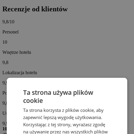
Recenzje od klientów
9,8/10
Personel
10
Wnętrze hotelu
9,8
Lokalizacja hotelu
9,9
Ta strona używa plików
Posiłki
cookie
9,8
Ta strona korzysta z plików cookie, aby
Usługi hotelowe
zapewnić lepszą wygodę użytkowania.
9,9
Korzystając z tej strony, wyrażasz zgodę
10/10
na używanie przez nas wszystkich plików