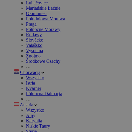
Luhačovice
Mariańskie Łaźnie
Ołomuniec
Południowa Morawa
Praga
Północne Morawy
Rudawy
Slovácko
Valašsko
Vysocina
Znojmo
Środkowe Czechy
…
Chorwacja
Wszystko
Istria
Kvarner
Północna Dalmacja
…
Austria
Wszystko
Alpy
Karyntia
Niskie Taury
Styria