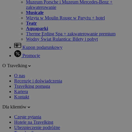
Muzeum Porsche i Muzeum Mercedes-Benz +
zakwaterowanie
Musicale
Wizyta w Moulin Rouge w Paryżu + hotel
Teatr
Aquaparki
Therme Erding Spa + zakwaterowanie premium
Wodny Świat Rulantica: Bilety i pobyt
Kupon podarunkowy
Promocje
O Travelking
O nas
Recenzje i doświadczenia
Travelking pomaga
Kariera
Kontakt
Dla klientów
Częste pytania
Hotele na Travelking
Ubezpieczenie podróżne