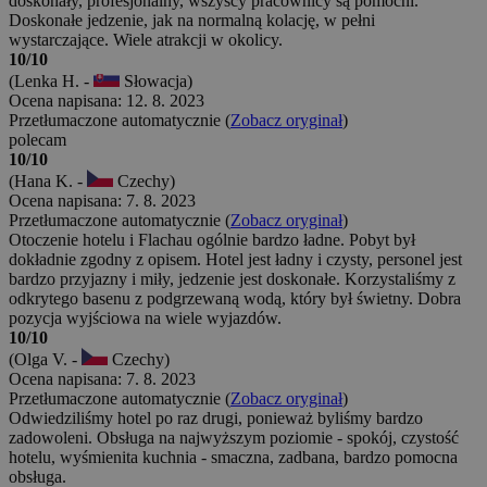
doskonały, profesjonalny, wszyscy pracownicy są pomocni.
Doskonałe jedzenie, jak na normalną kolację, w pełni
wystarczające. Wiele atrakcji w okolicy.
10/10
(Lenka H. -
Słowacja)
Ocena napisana: 12. 8. 2023
Przetłumaczone automatycznie (
Zobacz oryginał
)
polecam
10/10
(Hana K. -
Czechy)
Ocena napisana: 7. 8. 2023
Przetłumaczone automatycznie (
Zobacz oryginał
)
Otoczenie hotelu i Flachau ogólnie bardzo ładne. Pobyt był
dokładnie zgodny z opisem. Hotel jest ładny i czysty, personel jest
bardzo przyjazny i miły, jedzenie jest doskonałe. Korzystaliśmy z
odkrytego basenu z podgrzewaną wodą, który był świetny. Dobra
pozycja wyjściowa na wiele wyjazdów.
10/10
(Olga V. -
Czechy)
Ocena napisana: 7. 8. 2023
Przetłumaczone automatycznie (
Zobacz oryginał
)
Odwiedziliśmy hotel po raz drugi, ponieważ byliśmy bardzo
zadowoleni. Obsługa na najwyższym poziomie - spokój, czystość
hotelu, wyśmienita kuchnia - smaczna, zadbana, bardzo pomocna
obsługa.