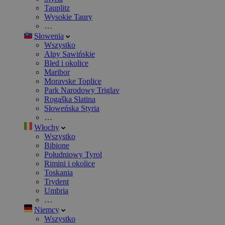
Tauplitz
Wysokie Taury
…
Słowenia
Wszystko
Alpy Sawińskie
Bled i okolice
Maribor
Moravske Toplice
Park Narodowy Triglav
Rogaška Slatina
Słoweńska Styria
…
Włochy
Wszystko
Bibione
Południowy Tyrol
Rimini i okolice
Toskania
Trydent
Umbria
…
Niemcy
Wszystko