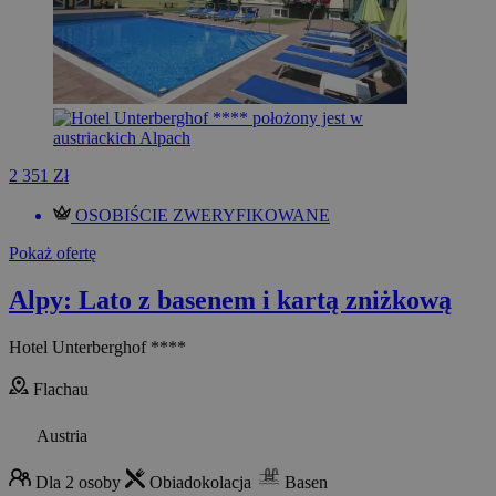
2 351 Zł
OSOBIŚCIE ZWERYFIKOWANE
Pokaż ofertę
Alpy: Lato z basenem i kartą zniżkową
Hotel Unterberghof ****
Flachau
Austria
Dla 2 osoby
Obiadokolacja
Basen