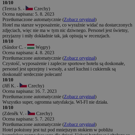
10/10
(Tereza S. -
Czechy)
Ocena napisana: 5. 8. 2023
Przetłumaczone automatycznie (
Zobacz oryginał
)
Hotel ma starsze wyposażenie, co wyraźnie widać na dostarczonych
zdjęciach, więc nie ma w tym nic dziwnego. Personel jest świetny,
przyjazny i miły dokładnie tak, jak opisują w recenzjach.
10/10
(Sándor C. -
Węgry)
Ocena napisana: 4. 8. 2023
Przetłumaczone automatycznie (
Zobacz oryginał
)
Czystość, wyposażenie i zaplecze sportowe hotelu są doskonałe,
personel jest uprzejmy i wesoły, a szef kuchni i cukiernik są
doskonali! serdecznie polecam!
10/10
(Jiří K. -
Czechy)
Ocena napisana: 16. 7. 2023
Przetłumaczone automatycznie (
Zobacz oryginał
)
Wszystko super, ogromna satysfakcja. WI-FI nie działa.
10/10
(Zdeněk V. -
Czechy)
Ocena napisana: 5. 7. 2023
Przetłumaczone automatycznie (
Zobacz oryginał
)
Hotel położony jest tuż pod mniejszym stokiem w pobliżu