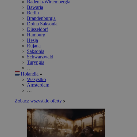
Badenia-Wirtembergia
Bawaria
Berlin
Brandenburgia
Dolna Saksonia
Düsseldorf
Hamburg
Hesja
Rujana
Saksonia
Schwarzwald
Turyngia
…
Holandia
Wszystko
Amsterdam
…
Zobacz wszystkie oferty