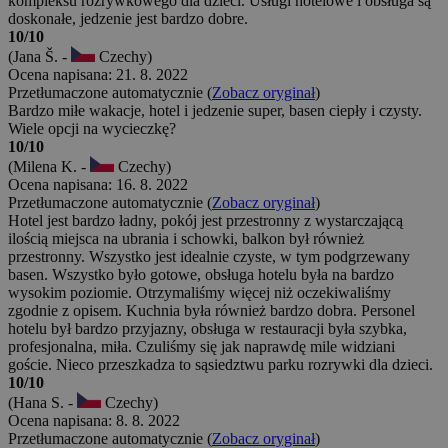
kompleksu rozrywkowego dla dzieci. Usługi hotelowe i obsługa są
doskonałe, jedzenie jest bardzo dobre.
10/10
(Jana Š. -
Czechy)
Ocena napisana: 21. 8. 2022
Przetłumaczone automatycznie (
Zobacz oryginał
)
Bardzo miłe wakacje, hotel i jedzenie super, basen ciepły i czysty.
Wiele opcji na wycieczkę?
10/10
(Milena K. -
Czechy)
Ocena napisana: 16. 8. 2022
Przetłumaczone automatycznie (
Zobacz oryginał
)
Hotel jest bardzo ładny, pokój jest przestronny z wystarczającą
ilością miejsca na ubrania i schowki, balkon był również
przestronny. Wszystko jest idealnie czyste, w tym podgrzewany
basen. Wszystko było gotowe, obsługa hotelu była na bardzo
wysokim poziomie. Otrzymaliśmy więcej niż oczekiwaliśmy
zgodnie z opisem. Kuchnia była również bardzo dobra. Personel
hotelu był bardzo przyjazny, obsługa w restauracji była szybka,
profesjonalna, miła. Czuliśmy się jak naprawdę mile widziani
goście. Nieco przeszkadza to sąsiedztwu parku rozrywki dla dzieci.
10/10
(Hana S. -
Czechy)
Ocena napisana: 8. 8. 2022
Przetłumaczone automatycznie (
Zobacz oryginał
)