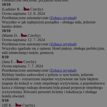
Fantastyczne otoczenie, przyjazne dzieciom.
10/10
(Ladislav R. -
Czechy)
Ocena napisana: 12. 8. 2024
Przetłumaczone automatycznie (
Zobacz oryginał
)
Wszystko w jak najlepszym porządku - obsługa miła, jedzenie
bardzo dobre.
10/10
(Martin D. -
Czechy)
Ocena napisana: 12. 7. 2024
Przetłumaczone automatycznie (
Zobacz oryginał
)
Wszystko zgadzało się z opisem. Hotel piękny, obsługa perfekcyjna,
mili uśmiechnięci ludzie, pomocni.
8/10
(Jana F. -
Czechy)
Ocena napisana: 7. 7. 2024
Przetłumaczone automatycznie (
Zobacz oryginał
)
Byliśmy bardzo zadowoleni z pobytu w tym hotelu, jedzenie
wyśmienite - rozszerzone niepełne wyżywienie nie było błędem
(napoje do kolacji w cenie niepełnego wyżywienia, a popołudniowa
kawa z różnego rodzaju deserami była ponad proporcje niepełnego
wyżywienia). Również personel świetny i lokalizacja i obsługa
hotelu również.
9/10
(Jiří K. -
Czechy)