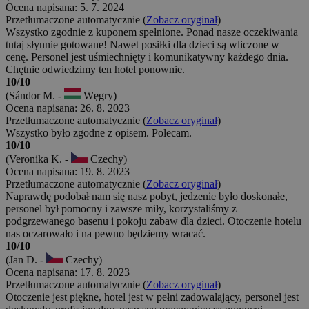
Ocena napisana: 5. 7. 2024
Przetłumaczone automatycznie (
Zobacz oryginał
)
Wszystko zgodnie z kuponem spełnione. Ponad nasze oczekiwania
tutaj słynnie gotowane! Nawet posiłki dla dzieci są wliczone w
cenę. Personel jest uśmiechnięty i komunikatywny każdego dnia.
Chętnie odwiedzimy ten hotel ponownie.
10/10
(Sándor M. -
Węgry)
Ocena napisana: 26. 8. 2023
Przetłumaczone automatycznie (
Zobacz oryginał
)
Wszystko było zgodne z opisem. Polecam.
10/10
(Veronika K. -
Czechy)
Ocena napisana: 19. 8. 2023
Przetłumaczone automatycznie (
Zobacz oryginał
)
Naprawdę podobał nam się nasz pobyt, jedzenie było doskonałe,
personel był pomocny i zawsze miły, korzystaliśmy z
podgrzewanego basenu i pokoju zabaw dla dzieci. Otoczenie hotelu
nas oczarowało i na pewno będziemy wracać.
10/10
(Jan D. -
Czechy)
Ocena napisana: 17. 8. 2023
Przetłumaczone automatycznie (
Zobacz oryginał
)
Otoczenie jest piękne, hotel jest w pełni zadowalający, personel jest