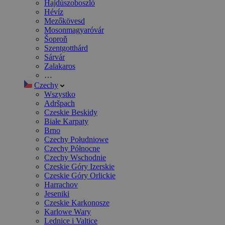
Hajdúszoboszló
Hévíz
Mezőkövesd
Mosonmagyaróvár
Šoproň
Szentgotthárd
Sárvár
Zalakaros
…
Czechy
Wszystko
Adršpach
Czeskie Beskidy
Białe Karpaty
Brno
Czechy Południowe
Czechy Północne
Czechy Wschodnie
Czeskie Góry Izerskie
Czeskie Góry Orlickie
Harrachov
Jeseniki
Czeskie Karkonosze
Karlowe Wary
Lednice i Valtice