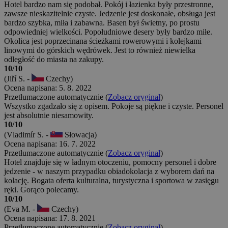
Hotel bardzo nam się podobał. Pokój i łazienka były przestronne,
zawsze nieskazitelnie czyste. Jedzenie jest doskonałe, obsługa jest
bardzo szybka, miła i zabawna. Basen był świetny, po prostu
odpowiedniej wielkości. Popołudniowe desery były bardzo miłe.
Okolica jest poprzecinana ścieżkami rowerowymi i kolejkami
linowymi do górskich wędrówek. Jest to również niewielka
odległość do miasta na zakupy.
10/10
(Jiří S. -
Czechy)
Ocena napisana: 5. 8. 2022
Przetłumaczone automatycznie (
Zobacz oryginał
)
Wszystko zgadzało się z opisem. Pokoje są piękne i czyste. Personel
jest absolutnie niesamowity.
10/10
(Vladimír S. -
Słowacja)
Ocena napisana: 16. 7. 2022
Przetłumaczone automatycznie (
Zobacz oryginał
)
Hotel znajduje się w ładnym otoczeniu, pomocny personel i dobre
jedzenie - w naszym przypadku obiadokolacja z wyborem dań na
kolację. Bogata oferta kulturalna, turystyczna i sportowa w zasięgu
ręki. Gorąco polecamy.
10/10
(Eva M. -
Czechy)
Ocena napisana: 17. 8. 2021
Przetłumaczone automatycznie (
Zobacz oryginał
)