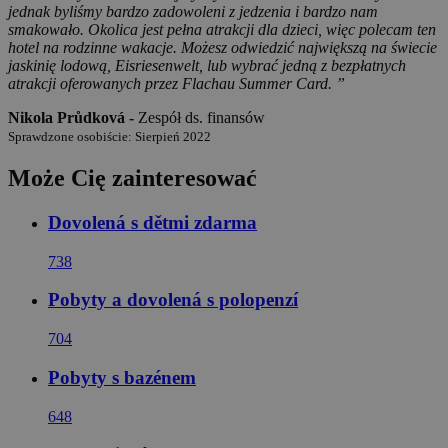
jednak byliśmy bardzo zadowoleni z jedzenia i bardzo nam
smakowało. Okolica jest pełna atrakcji dla dzieci, więc polecam ten
hotel na rodzinne wakacje. Możesz odwiedzić największą na świecie
jaskinię lodową, Eisriesenwelt, lub wybrać jedną z bezpłatnych
atrakcji oferowanych przez Flachau Summer Card. ”
Nikola Průdková -
Zespół ds. finansów
Sprawdzone osobiście: Sierpień 2022
Może Cię zainteresować
Dovolená s dětmi zdarma
738
Pobyty a dovolená s polopenzí
704
Pobyty s bazénem
648