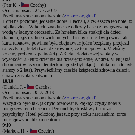
(Petr K. -
Czechy)
Ocena napisana: 24. 7. 2019
Przetłumaczone automatycznie (
Zobacz oryginał
)
Hotel na poziomie, jedzenie dobre. Flachau, a zwłaszcza ten hotel to
raj dla dzieci. W hotelu znajduje się odkryty basen z podgrzewaną
wodą w ładnym otoczeniu. Za hotelem kilka atrakcji dla dzieci,
drabinki, zjeżdżalnie i wiele innych. To chyba nie Twoja wina, ale
karta rabatowa powinna była obejmować jeden bezpłatny przejazd
saneczkami, hotel stwierdził również, że to nieprawda. Mieliśmy
kolejny problem z płatnością. Zażądali dodatkowej zapłaty w
wysokości 25 euro dziennie dla dziesięcioletniej Andrei. Mieli jakiś
dokument w języku niemieckim, gdzie był błąd (na dokumencie był
starszy o 2 lata). Przywieźliśmy czeskie książeczki zdrowia dzieci i
sprawa została załatwiona.
10/10
(Daniela J. -
Czechy)
Ocena napisana: 9. 7. 2019
Przetłumaczone automatycznie (
Zobacz oryginał
)
Wszystko było tak, jak było oferowane. Piękny, czysty hotel z
podgrzewanym basenem. Personel był troskliwy i bardzo
przychylny. Hotel położony jest tuż przy stoku narciarskim, torze
bobslejowym i blisko centrum.
9/10
(Marketa H. -
Czechy)