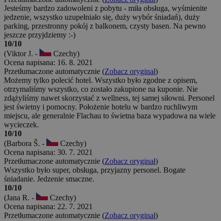
Jesteśmy bardzo zadowoleni z pobytu - miła obsługa, wyśmienite
jedzenie, wszystko uzupełniało się, duży wybór śniadań), duży
parking, przestronny pokój z balkonem, czysty basen. Na pewno
jeszcze przyjdziemy :-)
10/10
(Viktor J. -
Czechy)
Ocena napisana: 16. 8. 2021
Przetłumaczone automatycznie (
Zobacz oryginał
)
Możemy tylko polecić hotel. Wszystko było zgodne z opisem,
otrzymaliśmy wszystko, co zostało zakupione na kuponie. Nie
zdążyliśmy nawet skorzystać z wellness, tej samej siłowni. Personel
jest świetny i pomocny. Położenie hotelu w bardzo ruchliwym
miejscu, ale generalnie Flachau to świetna baza wypadowa na wiele
wycieczek.
10/10
(Barbora Š. -
Czechy)
Ocena napisana: 30. 7. 2021
Przetłumaczone automatycznie (
Zobacz oryginał
)
Wszystko było super, obsługa, przyjazny personel. Bogate
śniadanie. Jedzenie smaczne.
10/10
(Jana R. -
Czechy)
Ocena napisana: 22. 7. 2021
Przetłumaczone automatycznie (
Zobacz oryginał
)