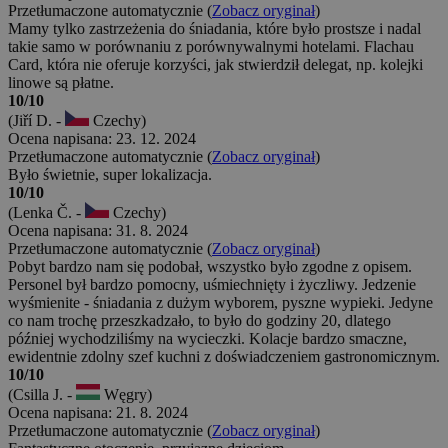
Przetłumaczone automatycznie (
Zobacz oryginał
)
Mamy tylko zastrzeżenia do śniadania, które było prostsze i nadal
takie samo w porównaniu z porównywalnymi hotelami. Flachau
Card, która nie oferuje korzyści, jak stwierdził delegat, np. kolejki
linowe są płatne.
10/10
(Jiří D. -
Czechy)
Ocena napisana: 23. 12. 2024
Przetłumaczone automatycznie (
Zobacz oryginał
)
Było świetnie, super lokalizacja.
10/10
(Lenka Č. -
Czechy)
Ocena napisana: 31. 8. 2024
Przetłumaczone automatycznie (
Zobacz oryginał
)
Pobyt bardzo nam się podobał, wszystko było zgodne z opisem.
Personel był bardzo pomocny, uśmiechnięty i życzliwy. Jedzenie
wyśmienite - śniadania z dużym wyborem, pyszne wypieki. Jedyne
co nam trochę przeszkadzało, to było do godziny 20, dlatego
później wychodziliśmy na wycieczki. Kolacje bardzo smaczne,
ewidentnie zdolny szef kuchni z doświadczeniem gastronomicznym.
10/10
(Csilla J. -
Węgry)
Ocena napisana: 21. 8. 2024
Przetłumaczone automatycznie (
Zobacz oryginał
)