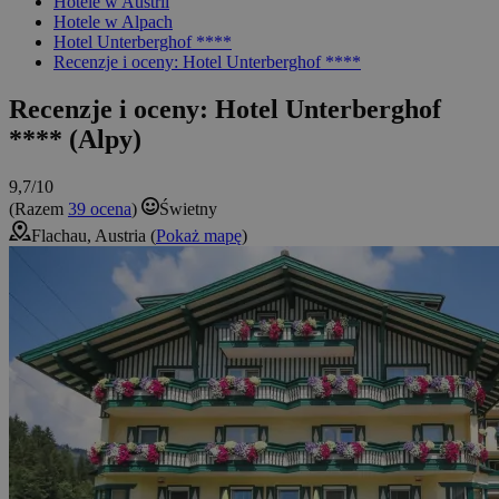
Hotele w Austrii
Hotele w Alpach
Hotel Unterberghof ****
Recenzje i oceny: Hotel Unterberghof ****
Recenzje i oceny: Hotel Unterberghof
**** (Alpy)
9,7/10
(Razem
39 ocena
)
Świetny
Flachau, Austria (
Pokaż mapę
)