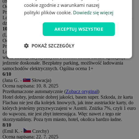
(Beáta A. -
Słowacja)
cookie zgodnie z warunkami naszej
Ocena napisana: 28. 8. 2025
Przetłumaczone automatycznie (
Zobacz oryginał
)
polityki plików cookie.
Dowiedz się więcej
Lokalizacja i otoczenie hotelu świetne. Idealny wybór dla rodzin z
dziećmi.
10/10
AKCEPTUJ WSZYSTKIE
(Lada Linnerová L. -
Czechy)
Ocena napisana: 20. 8. 2025
POKAŻ SZCZEGÓŁY
Przetłumaczone automatycznie (
Zobacz oryginał
)
Lokalizacja hotelu świetna, w odległości jazdy samochodem od
wielu atrakcji turystycznych. Personel hotelu bardzo uprzejmy,
jedzenie doskonałe. Bezpłatny parking, możliwość ładowania
samochodów elektrycznych. Ogólna ocena 1+
6/10
(Jana G. -
Słowacja)
Ocena napisana: 10. 8. 2025
Przetłumaczone automatycznie (
Zobacz oryginał
)
Hotel dobry, jedzenie dobrej jakości, basen super. Szkoda, że karta
Flachau nie jest dla kolejek linowych, jak inne austriackie karty, do
których jesteśmy przyzwyczajeni w Austrii. Zniżka 7%, czyli 1 euro
do wąwozu, nie jest zbyt interesująca. Więc nawet z tego nie
skorzystaliśmy. Poza tym miasto, hotel, okolica bardzo ładne.
8/10
(Emil K. -
Czechy)
Ocena napisana: 22. 7. 2025