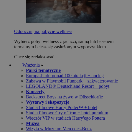
Odpocznij na pobycie wellness
Wybierz pobyt wellness z jacuzzi, sauną lub basenem
termalnym i ciesz się zasłużonym wypoczynkiem.
Chcę się zrelaksować
Wrażenia
Parki tematyczne
Europa-Park: ponad 100 atrakcji + nocleg
Zabawa w Playmobil Funpark + zakwaterowanie
LEGOLAND® Deutschland Resort + pobyt
Koncerty
Backstreet Boys na żywo w Düsseldorfie
Wystawy i ekspozycje
Studia filmowe Harry Potter™ + hotel
Studia filmowe Gry o Tron + hotel premium
Wieczór VIP w studiach Harry'ego Pottera
Muzea
Wizyta w Muzeum Mercedes-Benz