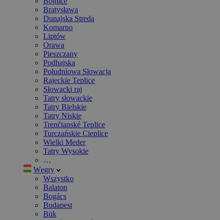
Bojnice
Bratysława
Dunajska Streda
Komarno
Liptów
Orawa
Pieszczany
Podhajska
Południowa Słowacja
Rajeckie Teplice
Słowacki raj
Tatry słowackie
Tatry Bielskie
Tatry Niskie
Trenčianské Teplice
Turczańskie Cieplice
Wielki Meder
Tatry Wysokie
…
Węgry
Wszystko
Balaton
Bogács
Budapest
Bük