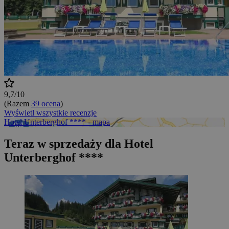
9,7/10
(Razem
39 ocena
)
Wyświetl wszystkie recenzje
Hotel Unterberghof **** - mapa
Teraz w sprzedaży dla Hotel
Unterberghof ****