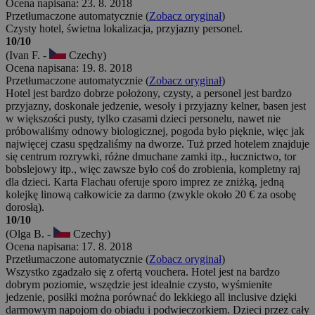
Ocena napisana: 23. 8. 2018
Przetłumaczone automatycznie (
Zobacz oryginał
)
Czysty hotel, świetna lokalizacja, przyjazny personel.
10/10
(Ivan F. -
Czechy)
Ocena napisana: 19. 8. 2018
Przetłumaczone automatycznie (
Zobacz oryginał
)
Hotel jest bardzo dobrze położony, czysty, a personel jest bardzo
przyjazny, doskonałe jedzenie, wesoły i przyjazny kelner, basen jest
w większości pusty, tylko czasami dzieci personelu, nawet nie
próbowaliśmy odnowy biologicznej, pogoda było pięknie, więc jak
najwięcej czasu spędzaliśmy na dworze. Tuż przed hotelem znajduje
się centrum rozrywki, różne dmuchane zamki itp., łucznictwo, tor
bobslejowy itp., więc zawsze było coś do zrobienia, kompletny raj
dla dzieci. Karta Flachau oferuje sporo imprez ze zniżką, jedną
kolejkę linową całkowicie za darmo (zwykle około 20 € za osobę
dorosłą).
10/10
(Olga B. -
Czechy)
Ocena napisana: 17. 8. 2018
Przetłumaczone automatycznie (
Zobacz oryginał
)
Wszystko zgadzało się z ofertą vouchera. Hotel jest na bardzo
dobrym poziomie, wszędzie jest idealnie czysto, wyśmienite
jedzenie, posiłki można porównać do lekkiego all inclusive dzięki
darmowym napojom do obiadu i podwieczorkiem. Dzieci przez cały