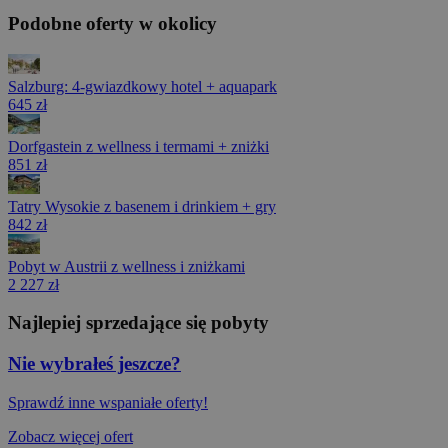
Podobne oferty w okolicy
Salzburg: 4-gwiazdkowy hotel + aquapark
645 zł
Dorfgastein z wellness i termami + zniżki
851 zł
Tatry Wysokie z basenem i drinkiem + gry
842 zł
Pobyt w Austrii z wellness i zniżkami
2 227 zł
Najlepiej sprzedające się pobyty
Nie wybrałeś jeszcze?
Sprawdź inne wspaniałe oferty!
Zobacz więcej ofert