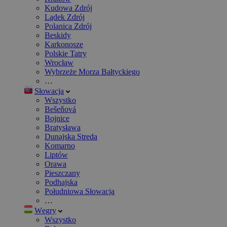
Kudowa Zdrój
Lądek Zdrój
Polanica Zdrój
Beskidy
Karkonosze
Polskie Tatry
Wrocław
Wybrzeże Morza Bałtyckiego
…
Słowacja
Wszystko
Bešeňová
Bojnice
Bratysława
Dunajska Streda
Komarno
Liptów
Orawa
Pieszczany
Podhajska
Południowa Słowacja
…
Węgry
Wszystko