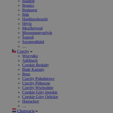
Balaton
Bogács
Budapest
Bük
Hajdúszoboszló
Hévíz
Mezőkövesd
Mosonmagyaróvár
Šoproň
Szentgotthárd
…
Czechy
Wszystko
Adršpach
Czeskie Beskidy
Białe Karpaty
Brno
Czechy Południowe
Czechy Północne
Czechy Wschodnie
Czeskie Góry Izerskie
Czeskie Góry Orlickie
Harrachov
…
Chorwacja