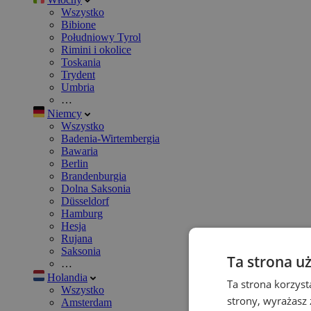
Wszystko
Bibione
Południowy Tyrol
Rimini i okolice
Toskania
Trydent
Umbria
…
Niemcy
Wszystko
Badenia-Wirtembergia
Bawaria
Berlin
Brandenburgia
Dolna Saksonia
Düsseldorf
Hamburg
Hesja
Rujana
Saksonia
Ta strona u
…
Holandia
Ta strona korzyst
Wszystko
strony, wyrażasz
Amsterdam