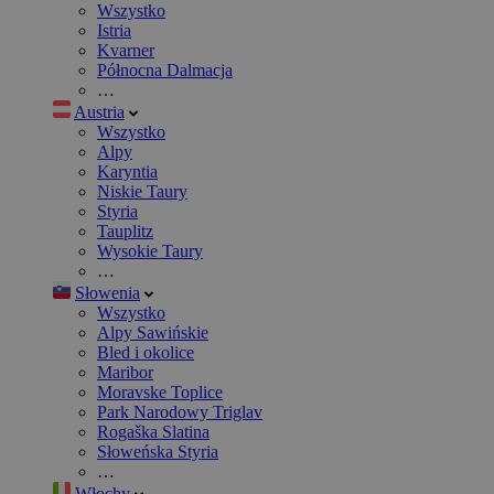
Wszystko
Istria
Kvarner
Północna Dalmacja
…
Austria
Wszystko
Alpy
Karyntia
Niskie Taury
Styria
Tauplitz
Wysokie Taury
…
Słowenia
Wszystko
Alpy Sawińskie
Bled i okolice
Maribor
Moravske Toplice
Park Narodowy Triglav
Rogaška Slatina
Słoweńska Styria
…
Włochy