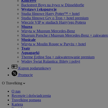
Koncerty
Backstreet Boys na żywo w Düsseldorfie
Wystawy i ekspozycje
Studia filmowe Harry Potter™ + hotel
Studia filmowe Gry o Tron + hotel premium
Wieczór VIP w studiach Harry'ego Pottera
Muzea
Wizyta w Muzeum Mercedes-Benz
Muzeum Porsche i Muzeum Mercedes-Benz + zakwater
Musicale
Wizyta w Moulin Rouge w Paryżu + hotel
Teatr
Aquaparki
Therme Erding Spa + zakwaterowanie premium
Wodny Świat Rulantica: Bilety i pobyt
Kupon podarunkowy
Promocje
O Travelking
O nas
Recenzje i doświadczenia
Travelking pomaga
Kariera