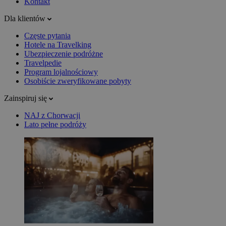
Kontakt
Dla klientów
Częste pytania
Hotele na Travelking
Ubezpieczenie podróżne
Travelpedie
Program lojalnościowy
Osobiście zweryfikowane pobyty
Zainspiruj się
NAJ z Chorwacji
Lato pełne podróży