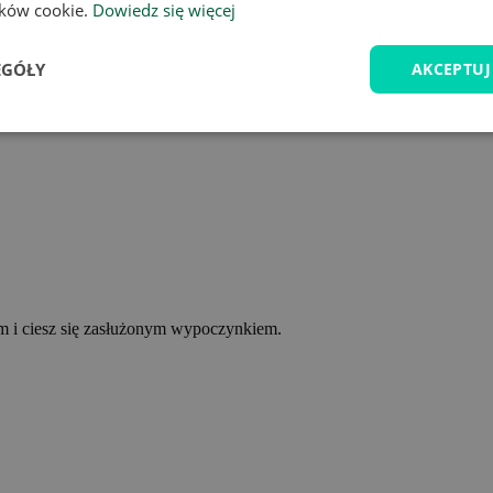
lików cookie.
Dowiedz się więcej
EGÓŁY
AKCEPTUJ
ym i ciesz się zasłużonym wypoczynkiem.