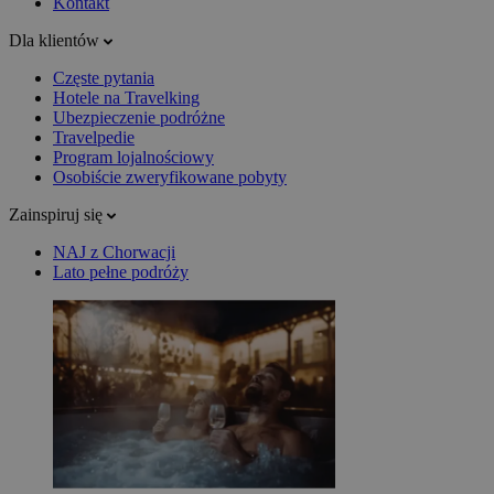
Kontakt
Dla klientów
Częste pytania
Hotele na Travelking
Ubezpieczenie podróżne
Travelpedie
Program lojalnościowy
Osobiście zweryfikowane pobyty
Zainspiruj się
NAJ z Chorwacji
Lato pełne podróży