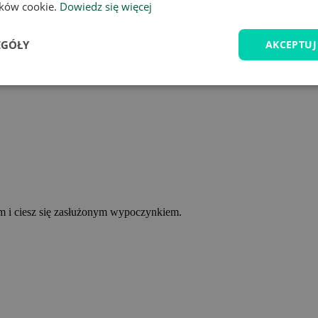
lików cookie.
Dowiedz się więcej
EGÓŁY
AKCEPTUJ
ym i ciesz się zasłużonym wypoczynkiem.