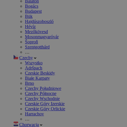
Balaton
Bogács
Budapest
Bük
Hajdúszoboszló
Hévíz
Mezőkövesd
Mosonmagyaróvár
Šoproň
Szentgotthárd
…
Czechy
Wszystko
Adršpach
Czeskie Beskidy
Białe Karpaty
Brno
Czechy Południowe
Czechy Północne
Czechy Wschodnie
Czeskie Góry Izerskie
Czeskie Góry Orlickie
Harrachov
…
Chorwacja