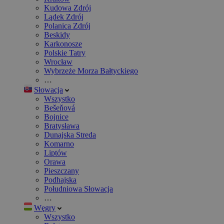
Kudowa Zdrój
Lądek Zdrój
Polanica Zdrój
Beskidy
Karkonosze
Polskie Tatry
Wrocław
Wybrzeże Morza Bałtyckiego
…
Słowacja
Wszystko
Bešeňová
Bojnice
Bratysława
Dunajska Streda
Komarno
Liptów
Orawa
Pieszczany
Podhajska
Południowa Słowacja
…
Węgry
Wszystko