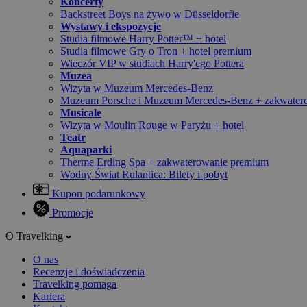
Koncerty
Backstreet Boys na żywo w Düsseldorfie
Wystawy i ekspozycje
Studia filmowe Harry Potter™ + hotel
Studia filmowe Gry o Tron + hotel premium
Wieczór VIP w studiach Harry'ego Pottera
Muzea
Wizyta w Muzeum Mercedes-Benz
Muzeum Porsche i Muzeum Mercedes-Benz + zakwater
Musicale
Wizyta w Moulin Rouge w Paryżu + hotel
Teatr
Aquaparki
Therme Erding Spa + zakwaterowanie premium
Wodny Świat Rulantica: Bilety i pobyt
Kupon podarunkowy
Promocje
O Travelking
O nas
Recenzje i doświadczenia
Travelking pomaga
Kariera