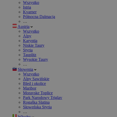
Wszystko
Istria
Kvarner
Północna Dalmacja
…
Austria
Wszystko
Alpy
Karyntia
Niskie Taury
Styria
Tauplitz
Wysokie Taury
…
Słowenia
Wszystko
Alpy Sawińskie
Bled i okolice
Maribor
Moravske Toplice
Park Narodowy Triglav
Rogaška Slatina
Słoweńska Styria
…
Włochy