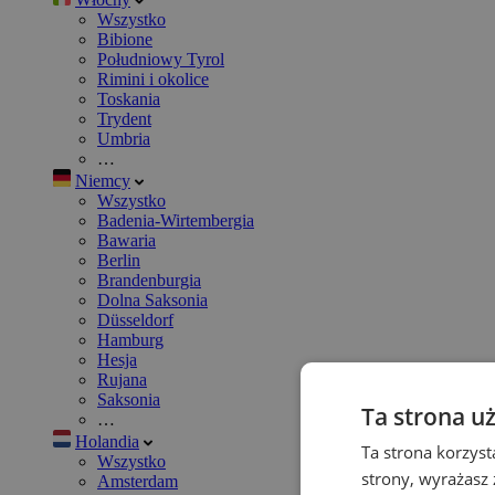
Wszystko
Bibione
Południowy Tyrol
Rimini i okolice
Toskania
Trydent
Umbria
…
Niemcy
Wszystko
Badenia-Wirtembergia
Bawaria
Berlin
Brandenburgia
Dolna Saksonia
Düsseldorf
Hamburg
Hesja
Rujana
Saksonia
Ta strona u
…
Holandia
Ta strona korzyst
Wszystko
strony, wyrażasz
Amsterdam