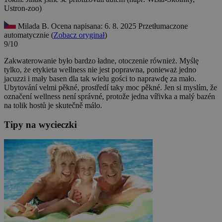
Ustron-zoo)
Milada B.
Ocena napisana: 6. 8. 2025
Przetłumaczone
automatycznie (
Zobacz oryginał
)
9/10
Zakwaterowanie było bardzo ładne, otoczenie również. Myślę
tylko, że etykieta wellness nie jest poprawna, ponieważ jedno
jacuzzi i mały basen dla tak wielu gości to naprawdę za mało.
Ubytování velmi pěkné, prostředí taky moc pěkné. Jen si myslím, že
označení wellness není správné, protože jedna vířivka a malý bazén
na tolik hostů je skutečně málo.
Tipy na wycieczki