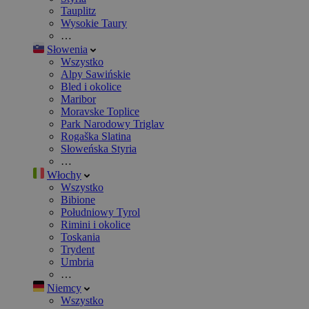
Tauplitz
Wysokie Taury
…
Słowenia
Wszystko
Alpy Sawińskie
Bled i okolice
Maribor
Moravske Toplice
Park Narodowy Triglav
Rogaška Slatina
Słoweńska Styria
…
Włochy
Wszystko
Bibione
Południowy Tyrol
Rimini i okolice
Toskania
Trydent
Umbria
…
Niemcy
Wszystko