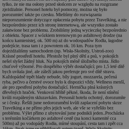
tylko, że nie ma osłony przed słońcem ze względu na rozgrzane
zjeżdżalnie. Personel hotelu był pomocny, można się było
porozumieć także po czesku. Mieliśmy do rozwiązania
nieporozumienie dotyczące opłacenia pobytu przez Travelking, a nie
bezpośrednio przez ich stronę internetową, ale wszystko zostało
załatwione bez problemu. Zrobiliśmy jedną wycieczkę bezpośrednio
z obiektu. Spacer z wózkiem terenowym po asfaltowej drodze (na
końcu kamienistej, ok. 500 m) aż do wodospadów Rodła, łagodne
podejście, trasa tam i z powrotem ok. 16 km. Poza tym
dojeżdżaliśmy samochodem (np. Wisła-Skolnity, Ustroń-zoo)
Krásné prostředí hotelu. Přestože byl plný dětí a psů, v pokojích
nešel slyšet žádný hluk. Na pokojích méně úložného místa. Jídlo
chuťově výborné. Pro dospělého výběr dostačující; pro 1,5 leté dítě
bych uvítala jiné, ale záleží jakou preferuje pro své dítě stravu.
Každopádně trpět hlady nebude, bíly jogurt, mozzarela, pečená
ryba, pečivo a čerstvé ovoce bylo k dispozici vždy. Wellness menší,
ale pro zpestření pohybu dostačující. Hernička plná krásných
dřevěných hraček. Venkovní hřiště pěkné, škoda, že není stínění
kvůli rozpáleným skluzavkám. Personál hotelu ochotný, dorozumíte
se i česky. Řešili jsme nedorozumění kvůli zaplacení pobytu skrze
Travelking a ne přímo přes jejich web, ale vše se vyřešilo bez
problému. Výlet přímo z ubytování jsme podnikli jeden..Procházka
s terénním kočárkem po asfaltové cestě (na konci kamenité cca
500m) až po vodopády Rodła, mírné stoupání, cesta tam i zpět cca
16km. Jinak jsme se přibližovali autem (např. Wisla-Skolnity,