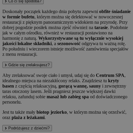
Co ci się spodoba?
Doskonały początek każdego dnia pobytu zapewni
obfite śniadanie
w formie bufetu
, którym można się delektować w nowoczesnej
restauracji z pięknym panoramicznym widokiem na przyrodę. Przy
dobrej pogodzie posiłek można zjeść również na
tarasie
. Podobnie
jak w całym ośrodku, również w restauracji postawiono na
harmonię z naturą.
Wykorzystywane są tu wyłącznie wysokiej
jakości lokalne składniki
, a
sezonowość
odgrywa tu ważną rolę.
Po południu i wieczorem istnieje możliwość zamówienia specjałów
z menu restauracji.
Gdzie się zrelaksujesz?
Aby zrelaksować swoje ciało i umysł, udaj się do
Centrum SPA
,
idealnego miejsca na niezakłócony relaks. Znajdziesz tu
kryty
basen
z częścią relaksacyjną,
gorącą wannę, sauny
i zewnętrzny
taras otoczony lasem. Jeśli pragniesz jeszcze większej dawki
relaksu, zafunduj sobie
masaż lub zabieg spa
od doświadczonego
personelu.
Jest tu także mały
biotop jeziorko
, w którym można się orzeźwić,
oraz
plaża z leżakami
.
Podróżujesz z dziećmi?