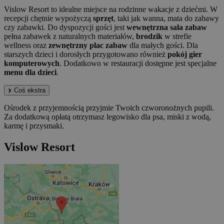
Vislow Resort to idealne miejsce na rodzinne wakacje z dziećmi. W
recepcji chętnie wypożyczą
sprzęt
, taki jak wanna, mata do zabawy
czy zabawki. Do dyspozycji gości jest
wewnętrzna sala zabaw
pełna zabawek z naturalnych materiałów,
brodzik
w strefie
wellness oraz
zewnętrzny plac zabaw
dla małych gości. Dla
starszych dzieci i dorosłych przygotowano również
pokój gier
komputerowych
. Dodatkowo w restauracji dostępne jest specjalne
menu dla dzieci
.
Coś ekstra
Ośrodek z przyjemnością przyjmie Twoich czworonożnych pupili.
Za dodatkową opłatą otrzymasz legowisko dla psa, miski z wodą,
karmę i przysmaki.
Vislow Resort