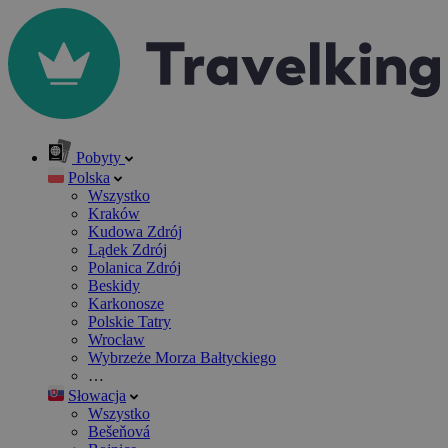
Pobyty
Polska
Wszystko
Kraków
Kudowa Zdrój
Lądek Zdrój
Polanica Zdrój
Beskidy
Karkonosze
Polskie Tatry
Wrocław
Wybrzeże Morza Bałtyckiego
…
Słowacja
Wszystko
Bešeňová