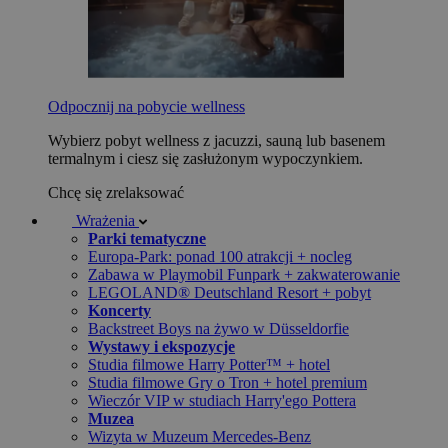
Odpocznij na pobycie wellness
Wybierz pobyt wellness z jacuzzi, sauną lub basenem
termalnym i ciesz się zasłużonym wypoczynkiem.
Chcę się zrelaksować
Wrażenia
Parki tematyczne
Europa-Park: ponad 100 atrakcji + nocleg
Zabawa w Playmobil Funpark + zakwaterowanie
LEGOLAND® Deutschland Resort + pobyt
Koncerty
Backstreet Boys na żywo w Düsseldorfie
Wystawy i ekspozycje
Studia filmowe Harry Potter™ + hotel
Studia filmowe Gry o Tron + hotel premium
Wieczór VIP w studiach Harry'ego Pottera
Muzea
Wizyta w Muzeum Mercedes-Benz