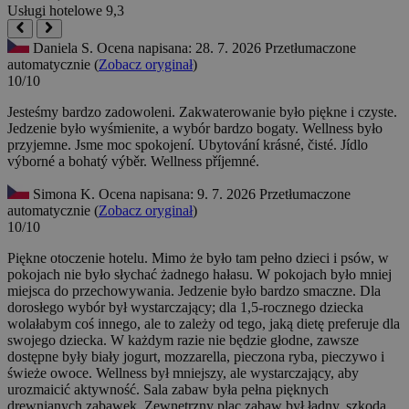
Usługi hotelowe
9,3
Daniela S.
Ocena napisana: 28. 7. 2026
Przetłumaczone
automatycznie (
Zobacz oryginał
)
10/10
Jesteśmy bardzo zadowoleni. Zakwaterowanie było piękne i czyste.
Jedzenie było wyśmienite, a wybór bardzo bogaty. Wellness było
przyjemne.
Jsme moc spokojení. Ubytování krásné, čisté. Jídlo
výborné a bohatý výběr. Wellness příjemné.
Simona K.
Ocena napisana: 9. 7. 2026
Przetłumaczone
automatycznie (
Zobacz oryginał
)
10/10
Piękne otoczenie hotelu. Mimo że było tam pełno dzieci i psów, w
pokojach nie było słychać żadnego hałasu. W pokojach było mniej
miejsca do przechowywania. Jedzenie było bardzo smaczne. Dla
dorosłego wybór był wystarczający; dla 1,5-rocznego dziecka
wolałabym coś innego, ale to zależy od tego, jaką dietę preferuje dla
swojego dziecka. W każdym razie nie będzie głodne, zawsze
dostępne były biały jogurt, mozzarella, pieczona ryba, pieczywo i
świeże owoce. Wellness był mniejszy, ale wystarczający, aby
urozmaicić aktywność. Sala zabaw była pełna pięknych
drewnianych zabawek. Zewnętrzny plac zabaw był ładny, szkoda