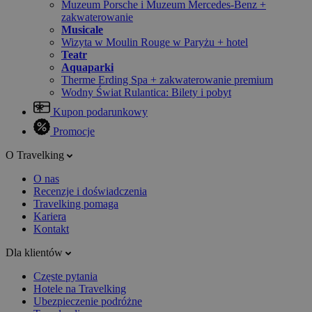
Muzeum Porsche i Muzeum Mercedes-Benz +
zakwaterowanie
Musicale
Wizyta w Moulin Rouge w Paryżu + hotel
Teatr
Aquaparki
Therme Erding Spa + zakwaterowanie premium
Wodny Świat Rulantica: Bilety i pobyt
Kupon podarunkowy
Promocje
O Travelking
O nas
Recenzje i doświadczenia
Travelking pomaga
Kariera
Kontakt
Dla klientów
Częste pytania
Hotele na Travelking
Ubezpieczenie podróżne