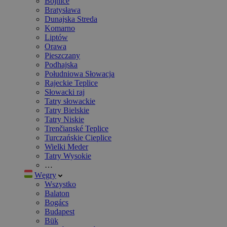
Bojnice
Bratysława
Dunajska Streda
Komarno
Liptów
Orawa
Pieszczany
Podhajska
Południowa Słowacja
Rajeckie Teplice
Słowacki raj
Tatry słowackie
Tatry Bielskie
Tatry Niskie
Trenčianské Teplice
Turczańskie Cieplice
Wielki Meder
Tatry Wysokie
…
Węgry
Wszystko
Balaton
Bogács
Budapest
Bük