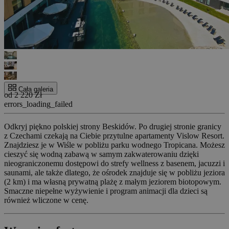
Cała galeria
od 2 220 Zł
errors_loading_failed
Odkryj piękno polskiej strony Beskidów. Po drugiej stronie granicy
z Czechami czekają na Ciebie przytulne apartamenty Vislow Resort.
Znajdziesz je w Wiśle w pobliżu parku wodnego Tropicana. Możesz
cieszyć się wodną zabawą w samym zakwaterowaniu dzięki
nieograniczonemu dostępowi do strefy wellness z basenem, jacuzzi i
saunami, ale także dlatego, że ośrodek znajduje się w pobliżu jeziora
(2 km) i ma własną prywatną plażę z małym jeziorem biotopowym.
Smaczne niepełne wyżywienie i program animacji dla dzieci są
również wliczone w cenę.