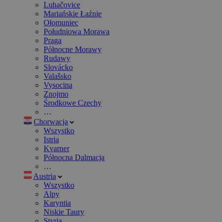
Luhačovice
Mariańskie Łaźnie
Ołomuniec
Południowa Morawa
Praga
Północne Morawy
Rudawy
Slovácko
Valašsko
Vysocina
Znojmo
Środkowe Czechy
…
Chorwacja
Wszystko
Istria
Kvarner
Północna Dalmacja
…
Austria
Wszystko
Alpy
Karyntia
Niskie Taury
Styria