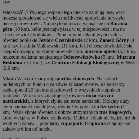
lasy.
Większość (75%) tego wspaniałego miejsca zajmują lasy, więc
możesz spodziewać się wielu możliwości uprawiania turystyki
pieszej i rowerowej. Na przykład można wspiąć się na
Barania
góra
(10 km), która jest najwyższa w tej miejscowości i ma na
szczycie wieżę widokową. Popularnymi celami wycieczek są
również pobliskie
Jezioro Czerniańskie
(2 km),
Zamek Górny
(4
km) czy Jaskinia Malinowska (11 km). Jeśli chcesz dowiedzieć się
czegoś nowego, polecamy odwiedzić np.
muzeum apteki
(4,7 km),
muzeum realizmu magicznego
Ochorowiczówka
(5 km),
Muzeum
Beskidów
(5,1 km ) czy
Centrum Edukacji Ekologicznej
w Wiśle
(2,9 km).
Miasto Wisła to znany
raj sportów zimowych
. Na stokach
oddalonych od hotelu o zaledwie kilkaset metrów na narciarzy
czeka ponad 20 km tras zjazdowych o wszystkich stopniach
trudności. W okolicy znajduje się również
dużo skoczni
narciarskich
, z których słynie ten teren narciarski. Kolejny duży
teren narciarski znajduje się również w pobliskim
Szczyrku
(11
km). Wisła słynie również z dobrze utrzymanych
tras biegowych
,
które wciąż są w Polsce rzadkością. Daleko jednak nie będzie też do
wodnych zabaw – popularny
Aquapark Tropicana
znajduje się
zaledwie 6 km od hotelu.