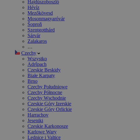
Hajdúszoboszló
Hévíz
Mezőkövesd
Mosonmagyaróvár
Šoproň
Szentgotthárd
Sárvár
Zalakaros
…
Czechy
Wszystko
Adršpach
Czeskie Beskidy
Białe Karpaty
Brno
Czechy Południowe
Czechy Północne
Czechy Wschodnie
Czeskie Góry Izerskie
Czeskie Góry Orlickie
Harrachov
Jeseniki
Czeskie Karkonosze
Karlowe Wary
Lednice i Valtice