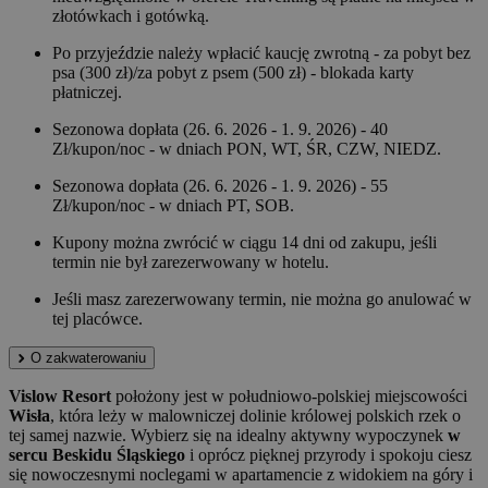
złotówkach i gotówką.
Po przyjeździe należy wpłacić kaucję zwrotną - za pobyt bez
psa (300 zł)/za pobyt z psem (500 zł) - blokada karty
płatniczej.
Sezonowa dopłata (26. 6. 2026 - 1. 9. 2026) - 40
Zł/kupon/noc - w dniach PON, WT, ŚR, CZW, NIEDZ.
Sezonowa dopłata (26. 6. 2026 - 1. 9. 2026) - 55
Zł/kupon/noc - w dniach PT, SOB.
Kupony można zwrócić w ciągu 14 dni od zakupu, jeśli
termin nie był zarezerwowany w hotelu.
Jeśli masz zarezerwowany termin, nie można go anulować w
tej placówce.
O zakwaterowaniu
Vislow Resort
położony jest w południowo-polskiej miejscowości
Wisła
, która leży w malowniczej dolinie królowej polskich rzek o
tej samej nazwie. Wybierz się na idealny aktywny wypoczynek
w
sercu Beskidu Śląskiego
i oprócz pięknej przyrody i spokoju ciesz
się nowoczesnymi noclegami w apartamencie z widokiem na góry i