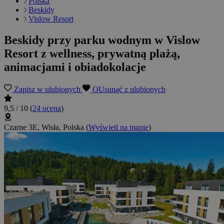
Polska
Beskidy
Vislow Resort
Beskidy przy parku wodnym w Vislow
Resort z wellness, prywatną plażą,
animacjami i obiadokolacje
Zapisz w ulubionych
OUsunąć z ulubionych
9,5 / 10
(
24 ocena
)
Czarne 3E, Wisła, Polska
(
Wyświetl na mapie
)