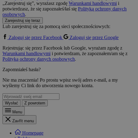
„Zarejestruj się”, wyrażasz zgodę
Warunkami handlowymi
i
potwierdzasz, że się zapoznałeś/łaś się
Polityką ochrony danych
osobowych
.
Zarejestruj się teraz
Lub zarejestruj się za pomocą sieci społecznościowych:
Zaloguj się przez Facebook
Zaloguj się przez Google
Rejestrując się przez Facebook lub Google, wyrażam zgodę z
Warunkami handlowymi
i potwierdzam, że zapoznałem/am się z
Polityką ochrony danych osobowych
.
Zapomniałeś hasła?
Nie ma znaczenia! Po prostu wpisz swój adres e-mail, a my
wyślemy Ci link do utworzenia nowego konta.
Wysłać
Z powrotem
Menu
Zavřít menu
Homepage