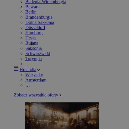
Badenia-Wirtembergia
Bawaria
Berlin
Brandenburgia
Dolna Saksonia
Düsseldorf
Hamburg
Hesja
Rujana
Saksonia
Schwarzwald
Turyngia
…
Holandia
Wszystko
Amsterdam
…
Zobacz wszystkie oferty