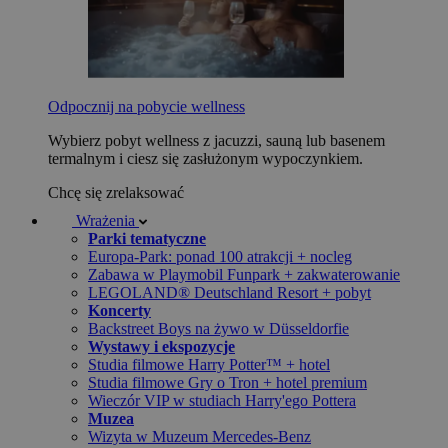
Odpocznij na pobycie wellness
Wybierz pobyt wellness z jacuzzi, sauną lub basenem
termalnym i ciesz się zasłużonym wypoczynkiem.
Chcę się zrelaksować
Wrażenia
Parki tematyczne
Europa-Park: ponad 100 atrakcji + nocleg
Zabawa w Playmobil Funpark + zakwaterowanie
LEGOLAND® Deutschland Resort + pobyt
Koncerty
Backstreet Boys na żywo w Düsseldorfie
Wystawy i ekspozycje
Studia filmowe Harry Potter™ + hotel
Studia filmowe Gry o Tron + hotel premium
Wieczór VIP w studiach Harry'ego Pottera
Muzea
Wizyta w Muzeum Mercedes-Benz