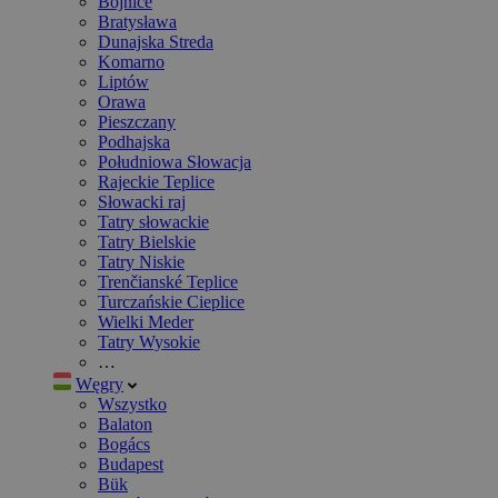
Bojnice
Bratysława
Dunajska Streda
Komarno
Liptów
Orawa
Pieszczany
Podhajska
Południowa Słowacja
Rajeckie Teplice
Słowacki raj
Tatry słowackie
Tatry Bielskie
Tatry Niskie
Trenčianské Teplice
Turczańskie Cieplice
Wielki Meder
Tatry Wysokie
…
Węgry
Wszystko
Balaton
Bogács
Budapest
Bük