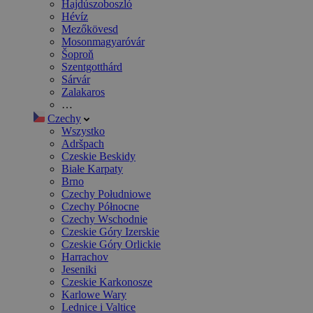
Hajdúszoboszló
Hévíz
Mezőkövesd
Mosonmagyaróvár
Šoproň
Szentgotthárd
Sárvár
Zalakaros
…
Czechy
Wszystko
Adršpach
Czeskie Beskidy
Białe Karpaty
Brno
Czechy Południowe
Czechy Północne
Czechy Wschodnie
Czeskie Góry Izerskie
Czeskie Góry Orlickie
Harrachov
Jeseniki
Czeskie Karkonosze
Karlowe Wary
Lednice i Valtice