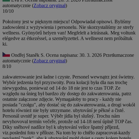
automatycznie (
Zobacz oryginał
)
10/10
Położony jest w pięknym miejscu! Odpowiadał opisowi. Byliśmy
zadowoleni z wyżywienia i personelu. Nie skorzystaliśmy ze strefy
wellness.
Gyönyörű helyen van! Megfelelt a leirásnak. Meg voltunk
elégedve az étkezéssel, a személyzettel. A wellnesst nem próbáltuk
ki.
Ondřej Staněk S.
Ocena napisana: 30. 3. 2026
Przetłumaczone
automatycznie (
Zobacz oryginał
)
8/10
zakwaterowanie jest ładne i czyste. Personel wewnątrz jest świetny.
Wybór jedzenia był przyzwoity. Pora kolacji była dla nas trochę
niewygodna, ponieważ od 14 do 18 nie jest to czas TOP. Ze
względu na śnieg był bardzo zły dostęp do zakwaterowania, patrz
ostatnie załączone zdjęcie. Wymagałoby to pracy - każdy nie
posiada "czołgu", aby dostać się do zakwaterowania, a drogi wokół
hotelu również nie były utrzymane.
ubytování je pěkné a čisté.
Personál uvnitř je super. Výběr jídla byl slušný. Trochu nám
nevyhovoval termín večeře, protože od 14-18 není úplně TOP čas.
Díky sněhové nadílce byl k ubytování velice špatný příjezd,
viz.posledni foto v příloze. Na tom by to chtělo zapracovat-kazdy
nevlastní "tank", aby k ubytování mohl dojet a cesty kolem hotelu