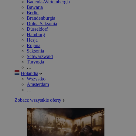
Badenia-Wirtembergia
Bawaria
Berlin
Brandenburgia
Dolna Saksonia
Düsseldorf
Hamburg
Hesja
Rujana
Saksonia
Schwarzwald
Turyngia
…
Holandia
Wszystko
Amsterdam
…
Zobacz wszystkie oferty