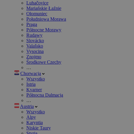
Luhačovice
Mariańskie Łaźnie
Ołomuniec
Południowa Morawa
Praga
Północne Morawy
Rudawy
Slovácko
Valašsko
Vysocina
Znojmo
Środkowe Czechy
…
Chorwacja
Wszystko
Istria
Kvarner
Północna Dalmacja
…
Austria
Wszystko
Alpy
Karyntia
Niskie Taury
Styria