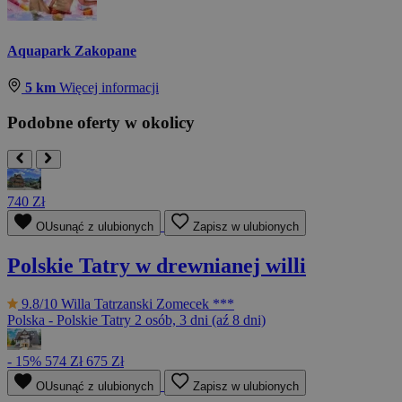
Aquapark Zakopane
5 km
Więcej informacji
Podobne oferty w okolicy
740 Zł
OUsunąć z ulubionych
Zapisz w ulubionych
Polskie Tatry w drewnianej willi
9.8/10
Willa Tatrzanski Zomecek ***
Polska - Polskie Tatry
2 osób, 3 dni (aź 8 dni)
- 15%
574 Zł
675 Zł
OUsunąć z ulubionych
Zapisz w ulubionych