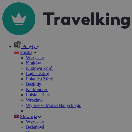
Pobyty
Polska
Wszystko
Kraków
Kudowa Zdrój
Lądek Zdrój
Polanica Zdrój
Beskidy
Karkonosze
Polskie Tatry
Wrocław
Wybrzeże Morza Bałtyckiego
…
Słowacja
Wszystko
Bešeňová