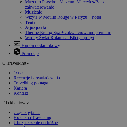
Muzeum Porsche i Muzeum Mercedes-Benz +
zakwaterowanie
Musicale
Wizyta w Moulin Rouge w Paryżu + hotel
Teatr
Aquaparki
Therme Erding Spa + zakwaterowanie premium
Wodny Świat Rulantica: Bilety i pobyt
Kupon podarunkowy
Promocje
O Travelking
O nas
Recenzje i doświadczenia
Travelking pomaga
Kariera
Kontakt
Dla klientów
Częste pytania
Hotele na Travelking
Ubezpieczenie podróżne