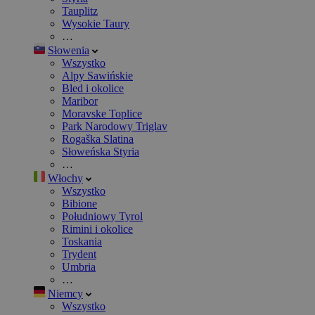
Tauplitz
Wysokie Taury
…
Słowenia
Wszystko
Alpy Sawińskie
Bled i okolice
Maribor
Moravske Toplice
Park Narodowy Triglav
Rogaška Slatina
Słoweńska Styria
…
Włochy
Wszystko
Bibione
Południowy Tyrol
Rimini i okolice
Toskania
Trydent
Umbria
…
Niemcy
Wszystko