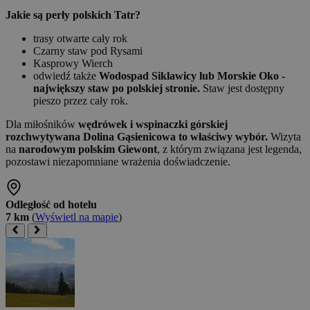
Jakie są perły polskich Tatr?
trasy otwarte cały rok
Czarny staw pod Rysami
Kasprowy Wierch
odwiedź także
Wodospad Siklawicy lub Morskie Oko -
największy staw po polskiej stronie.
Staw jest dostępny
pieszo przez cały rok.
Dla miłośników
wędrówek i wspinaczki górskiej
rozchwytywana Dolina Gąsienicowa to właściwy wybór.
Wizyta
na
narodowym polskim Giewont
, z którym związana jest legenda,
pozostawi niezapomniane wrażenia doświadczenie.
Odległość od hotelu
7 km
(
Wyświetl na mapie
)