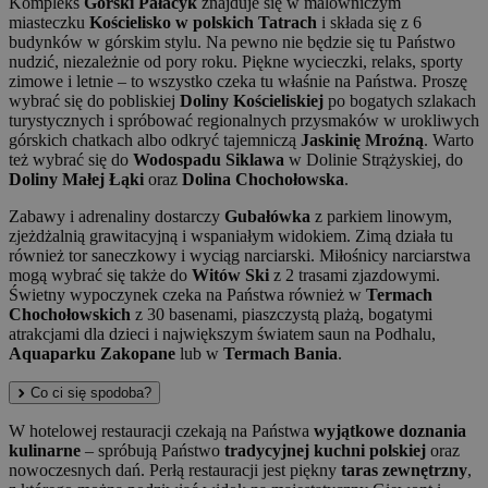
Kompleks
Górski Pałacyk
znajduje się w malowniczym
miasteczku
Kościelisko w polskich Tatrach
i składa się z 6
budynków w górskim stylu. Na pewno nie będzie się tu Państwo
nudzić, niezależnie od pory roku. Piękne wycieczki, relaks, sporty
zimowe i letnie – to wszystko czeka tu właśnie na Państwa. Proszę
wybrać się do pobliskiej
Doliny Kościeliskiej
po bogatych szlakach
turystycznych i spróbować regionalnych przysmaków w urokliwych
górskich chatkach albo odkryć tajemniczą
Jaskinię Mroźną
. Warto
też wybrać się do
Wodospadu Siklawa
w Dolinie Strążyskiej, do
Doliny Małej Łąki
oraz
Dolina Chochołowska
.
Zabawy i adrenaliny dostarczy
Gubałówka
z parkiem linowym,
zjeżdżalnią grawitacyjną i wspaniałym widokiem. Zimą działa tu
również tor saneczkowy i wyciąg narciarski. Miłośnicy narciarstwa
mogą wybrać się także do
Witów Ski
z 2 trasami zjazdowymi.
Świetny wypoczynek czeka na Państwa również w
Termach
Chochołowskich
z 30 basenami, piaszczystą plażą, bogatymi
atrakcjami dla dzieci i największym światem saun na Podhalu,
Aquaparku Zakopane
lub w
Termach Bania
.
Co ci się spodoba?
W hotelowej restauracji czekają na Państwa
wyjątkowe doznania
kulinarne
– spróbują Państwo
tradycyjnej kuchni polskiej
oraz
nowoczesnych dań. Perłą restauracji jest piękny
taras zewnętrzny
,