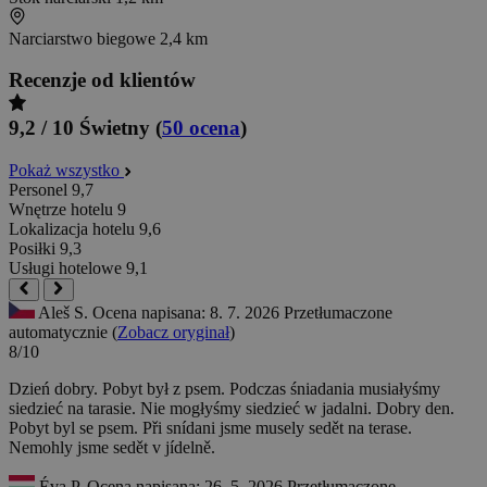
Narciarstwo biegowe
2,4 km
Recenzje od klientów
9,2 / 10
Świetny
(
50 ocena
)
Pokaż wszystko
Personel
9,7
Wnętrze hotelu
9
Lokalizacja hotelu
9,6
Posiłki
9,3
Usługi hotelowe
9,1
Aleš S.
Ocena napisana: 8. 7. 2026
Przetłumaczone
automatycznie (
Zobacz oryginał
)
8/10
Dzień dobry. Pobyt był z psem. Podczas śniadania musiałyśmy
siedzieć na tarasie. Nie mogłyśmy siedzieć w jadalni.
Dobry den.
Pobyt byl se psem. Při snídani jsme musely sedět na terase.
Nemohly jsme sedět v jídelně.
Éva P.
Ocena napisana: 26. 5. 2026
Przetłumaczone