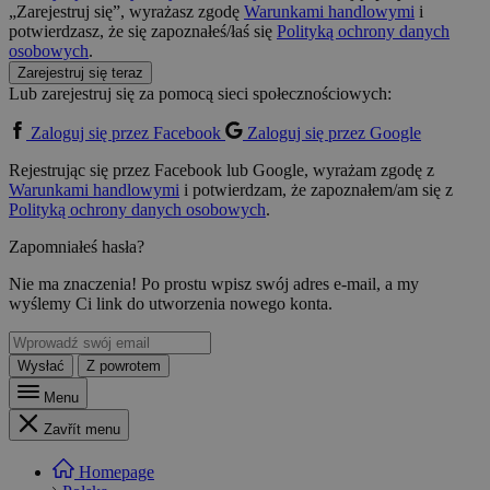
„Zarejestruj się”, wyrażasz zgodę
Warunkami handlowymi
i
potwierdzasz, że się zapoznałeś/łaś się
Polityką ochrony danych
osobowych
.
Zarejestruj się teraz
Lub zarejestruj się za pomocą sieci społecznościowych:
Zaloguj się przez Facebook
Zaloguj się przez Google
Rejestrując się przez Facebook lub Google, wyrażam zgodę z
Warunkami handlowymi
i potwierdzam, że zapoznałem/am się z
Polityką ochrony danych osobowych
.
Zapomniałeś hasła?
Nie ma znaczenia! Po prostu wpisz swój adres e-mail, a my
wyślemy Ci link do utworzenia nowego konta.
Wysłać
Z powrotem
Menu
Zavřít menu
Homepage