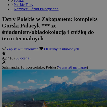
Polska
Polskie Tatry
Komplex Górski Pałacyk ***
Tatry Polskie w Zakopanem: kompleks
Górski Pałacyk *** ze
śniadaniem/obiadokolacją i zniżką do
term termalnych
Zapisz w ulubionych
OUsunąć z ulubionych
9,2 / 10
(
50 ocena
)
Salamandra 16, Kościelisko, Polska
(
Wyświetl na mapie
)