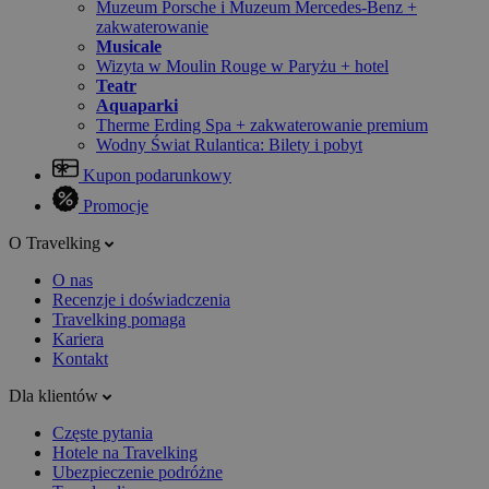
Muzeum Porsche i Muzeum Mercedes-Benz +
zakwaterowanie
Musicale
Wizyta w Moulin Rouge w Paryżu + hotel
Teatr
Aquaparki
Therme Erding Spa + zakwaterowanie premium
Wodny Świat Rulantica: Bilety i pobyt
Kupon podarunkowy
Promocje
O Travelking
O nas
Recenzje i doświadczenia
Travelking pomaga
Kariera
Kontakt
Dla klientów
Częste pytania
Hotele na Travelking
Ubezpieczenie podróżne