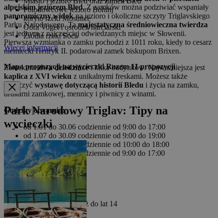
Miasto i jezioro Bled oraz zamek Bled
alpejskim jeziorem Bled
. Z zamków można podziwiać wspaniały
Polodowcowe jezioro Bohinj
panoramiczny widok
na jezioro i okoliczne szczyty Triglavskiego
koryto rzeki Mostnice
Parku Narodowego. Ta
majestatyczna średniowieczna twierdza
Góra Vogel i ośrodek narciarski
jest jednym z najczęściej odwiedzanych miejsc w Słowenii.
Źródła rzeki Soca
Pierwsza wzmianka o zamku pochodzi z 1011 roku, kiedy to cesarz
Więcej informacji
niemiecki Henryk II. podarował zamek biskupom Brixen.
Mapa propozycji na wycieczki
Razem
11
propozycji
Zamek ma
dwa dziedzińce
i kilka budynków. Najważniejsza jest
kaplica z XVI wieku
z unikalnymi freskami. Możesz także
zobaczyć
wystawę dotyczącą historii Bledu
i życia na zamku,
drukarni zamkowej, mennicy i piwnicy z winami.
Park Narodowy Triglav: Tipy na
Godziny otwarcia:
wycieczki
od 1.01 do 30.06 codziennie od 9:00 do 17:00
od 1.07 do 30.09 codziennie od 9:00 do 19:00
od 1.10 do 31.10 codziennie od 10:00 do 18:00
od 1.11 do 31.12 codziennie od 9:00 do 17:00
Wstęp:
13 €/dorosły
8,5 €/studenci
5 €/ dzieci i młodzież do lat 14