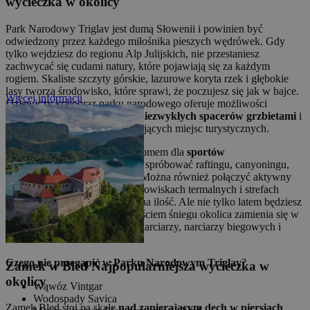
wycieczka w okolicy
Park Narodowy Triglav jest dumą Słowenii i powinien być
odwiedzony przez każdego miłośnika pieszych wędrówek. Gdy
tylko wejdziesz do regionu Alp Julijskich, nie przestaniesz
zachwycać się cudami natury, które pojawiają się za każdym
rogiem. Skaliste szczyty górskie, lazurowe koryta rzek i głębokie
lasy tworzą środowisko, które sprawi, że poczujesz się jak w bajce.
Więcej informacji
Dziewiczy krajobraz parku narodowego oferuje możliwości
wysokogórskich wędrówek
,
niezwykłych spacerów grzbietami
i
prostych spacerów
do interesujących miejsc turystycznych.
Słowenia i park narodowy są domem dla
sportów
adrenalinowych
, więc możesz spróbować raftingu, canyoningu,
paralotniarstwa lub via ferraty. Można również połączyć aktywny
wypoczynek z relaksem w uzdrowiskach termalnych i strefach
wellness, których jest niezliczona ilość. Ale nie tylko latem będziesz
się dobrze bawić. Wraz z nadejściem śniegu okolica zamienia się w
raj dla wszystkich zapalonych narciarzy, narciarzy biegowych i
snowboardzistów.
Czego nie przegapić w Parku Narodowym Triglav
?
Zamek w Bled
Najpopularniejsza wycieczka w
okolicy
Wąwóz Vintgar
Wodospady Savica
Zamek Bled stoi na skale
nad zapierającym dech w piersiach