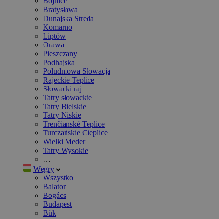
Bojnice
Bratysława
Dunajska Streda
Komarno
Liptów
Orawa
Pieszczany
Podhajska
Południowa Słowacja
Rajeckie Teplice
Słowacki raj
Tatry słowackie
Tatry Bielskie
Tatry Niskie
Trenčianské Teplice
Turczańskie Cieplice
Wielki Meder
Tatry Wysokie
…
Węgry
Wszystko
Balaton
Bogács
Budapest
Bük