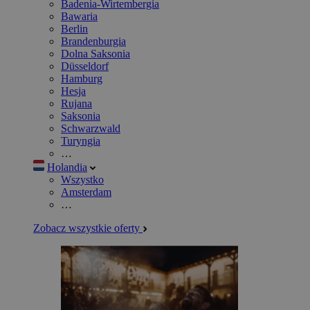
Badenia-Wirtembergia
Bawaria
Berlin
Brandenburgia
Dolna Saksonia
Düsseldorf
Hamburg
Hesja
Rujana
Saksonia
Schwarzwald
Turyngia
…
Holandia
Wszystko
Amsterdam
…
Zobacz wszystkie oferty