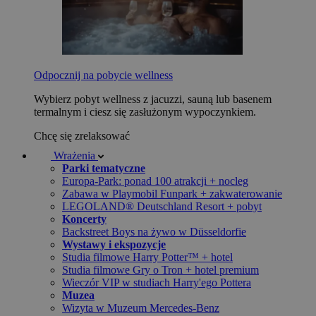
Odpocznij na pobycie wellness
Wybierz pobyt wellness z jacuzzi, sauną lub basenem
termalnym i ciesz się zasłużonym wypoczynkiem.
Chcę się zrelaksować
Wrażenia
Parki tematyczne
Europa-Park: ponad 100 atrakcji + nocleg
Zabawa w Playmobil Funpark + zakwaterowanie
LEGOLAND® Deutschland Resort + pobyt
Koncerty
Backstreet Boys na żywo w Düsseldorfie
Wystawy i ekspozycje
Studia filmowe Harry Potter™ + hotel
Studia filmowe Gry o Tron + hotel premium
Wieczór VIP w studiach Harry'ego Pottera
Muzea
Wizyta w Muzeum Mercedes-Benz