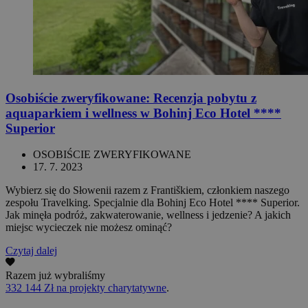
Osobiście zweryfikowane: Recenzja pobytu z
aquaparkiem i wellness w Bohinj Eco Hotel ****
Superior
OSOBIŚCIE ZWERYFIKOWANE
17. 7. 2023
Wybierz się do Słowenii razem z Františkiem, członkiem naszego
zespołu Travelking. Specjalnie dla Bohinj Eco Hotel **** Superior.
Jak minęła podróż, zakwaterowanie, wellness i jedzenie? A jakich
miejsc wycieczek nie możesz ominąć?
Czytaj dalej
Razem już wybraliśmy
332 144 Zł na projekty charytatywne
.