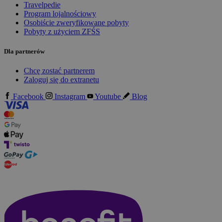
Travelpedie
Program lojalnościowy
Osobiście zweryfikowane pobyty
Pobyty z użyciem ZFŚS
Dla partnerów
Chcę zostać partnerem
Zaloguj się do extranetu
Facebook
Instagram
Youtube
Blog