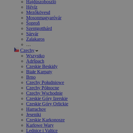
Hajdúszoboszló
Hévíz
Mezőkövesd
Mosonmagyaróvár
Šoproň
Szentgotthárd
Sárvár
Zalakaros
…
Czechy
Wszystko
Adršpach
Czeskie Beskidy
Białe Karpaty
Brno
Czechy Południowe
Czechy Północne
Czechy Wschodnie
Czeskie Góry Izerskie
Czeskie Góry Orlickie
Harrachov
Jeseniki
Czeskie Karkonosze
Karlowe Wary
Lednice i Valtice