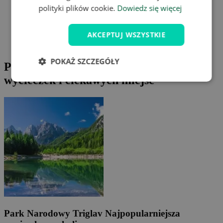
polityki plików cookie.
Dowiedz się więcej
Travelpedie
Słowenia
AKCEPTUJ WSZYSTKIE
Park Narodowy Triglav
POKAŻ SZCZEGÓŁY
Park Narodowy Triglav: Propozycje
wycieczek i ciekawych miejsc
Park Narodowy Triglav
Najpopularniejsza