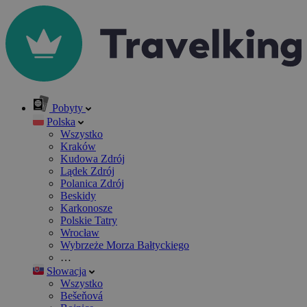
Pobyty
Polska
Wszystko
Kraków
Kudowa Zdrój
Lądek Zdrój
Polanica Zdrój
Beskidy
Karkonosze
Polskie Tatry
Wrocław
Wybrzeże Morza Bałtyckiego
…
Słowacja
Wszystko
Bešeňová