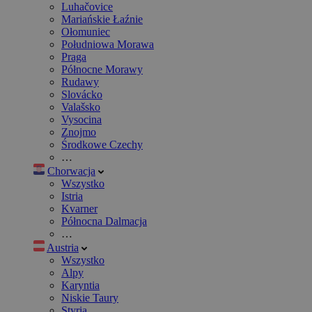
Luhačovice
Mariańskie Łaźnie
Ołomuniec
Południowa Morawa
Praga
Północne Morawy
Rudawy
Slovácko
Valašsko
Vysocina
Znojmo
Środkowe Czechy
…
Chorwacja
Wszystko
Istria
Kvarner
Północna Dalmacja
…
Austria
Wszystko
Alpy
Karyntia
Niskie Taury
Styria