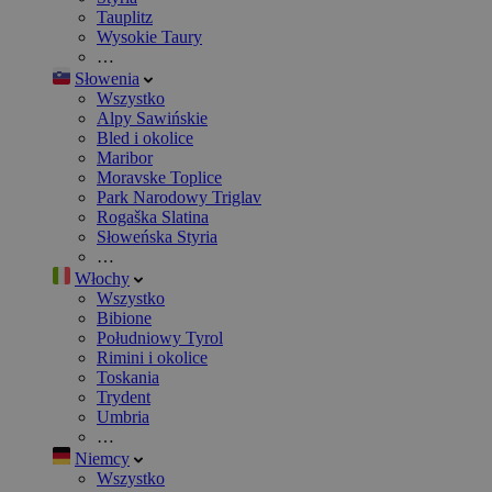
Tauplitz
Wysokie Taury
…
Słowenia
Wszystko
Alpy Sawińskie
Bled i okolice
Maribor
Moravske Toplice
Park Narodowy Triglav
Rogaška Slatina
Słoweńska Styria
…
Włochy
Wszystko
Bibione
Południowy Tyrol
Rimini i okolice
Toskania
Trydent
Umbria
…
Niemcy
Wszystko