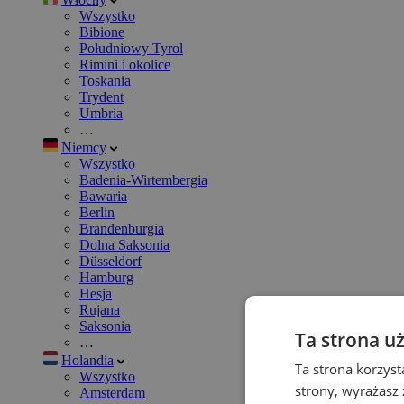
Wszystko
Bibione
Południowy Tyrol
Rimini i okolice
Toskania
Trydent
Umbria
…
Niemcy
Wszystko
Badenia-Wirtembergia
Bawaria
Berlin
Brandenburgia
Dolna Saksonia
Düsseldorf
Hamburg
Hesja
Rujana
Saksonia
Ta strona u
…
Holandia
Ta strona korzyst
Wszystko
strony, wyrażasz
Amsterdam