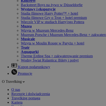
Koncerty
Backstreet Boys na żywo w Düsseldorfie
Wystawy i ekspozycje
Studia filmowe Harry Potter™ + hotel
Studia filmowe Gry o Tron + hotel premium
Wieczór VIP w studiach Harry'ego Pottera
Muzea
Wizyta w Muzeum Mercedes-Benz
Muzeum Porsche i Muzeum Mercedes-Benz + zakwater
Musicale
Wizyta w Moulin Rouge w Paryżu + hotel
Teatr
Aquaparki
Therme Erding Spa + zakwaterowanie premium
Wodny Świat Rulantica: Bilety i pobyt
Kupon podarunkowy
Promocje
O Travelking
O nas
Recenzje i doświadczenia
Travelking pomaga
Kariera