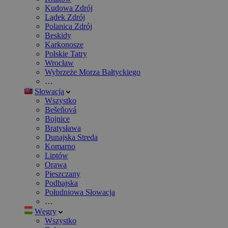
Kudowa Zdrój
Lądek Zdrój
Polanica Zdrój
Beskidy
Karkonosze
Polskie Tatry
Wrocław
Wybrzeże Morza Bałtyckiego
…
Słowacja
Wszystko
Bešeňová
Bojnice
Bratysława
Dunajska Streda
Komarno
Liptów
Orawa
Pieszczany
Podhajska
Południowa Słowacja
…
Węgry
Wszystko