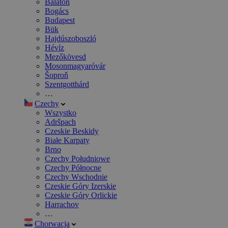
Balaton
Bogács
Budapest
Bük
Hajdúszoboszló
Hévíz
Mezőkövesd
Mosonmagyaróvár
Šoproň
Szentgotthárd
…
Czechy
Wszystko
Adršpach
Czeskie Beskidy
Białe Karpaty
Brno
Czechy Południowe
Czechy Północne
Czechy Wschodnie
Czeskie Góry Izerskie
Czeskie Góry Orlickie
Harrachov
…
Chorwacja