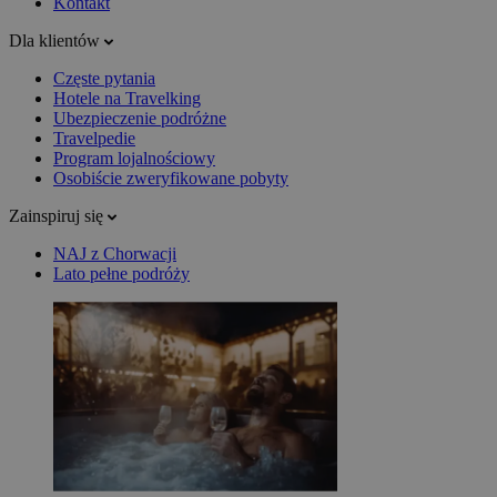
Kontakt
Dla klientów
Częste pytania
Hotele na Travelking
Ubezpieczenie podróżne
Travelpedie
Program lojalnościowy
Osobiście zweryfikowane pobyty
Zainspiruj się
NAJ z Chorwacji
Lato pełne podróży