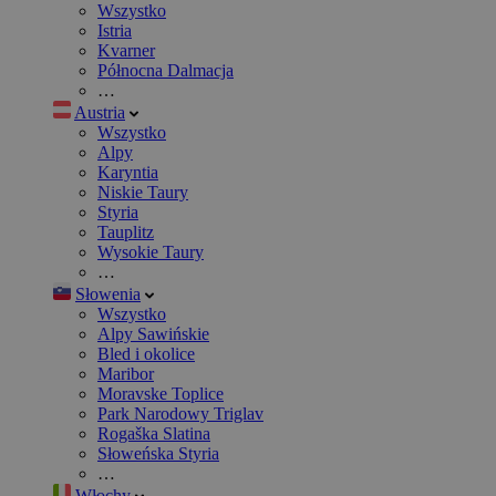
Wszystko
Istria
Kvarner
Północna Dalmacja
…
Austria
Wszystko
Alpy
Karyntia
Niskie Taury
Styria
Tauplitz
Wysokie Taury
…
Słowenia
Wszystko
Alpy Sawińskie
Bled i okolice
Maribor
Moravske Toplice
Park Narodowy Triglav
Rogaška Slatina
Słoweńska Styria
…
Włochy