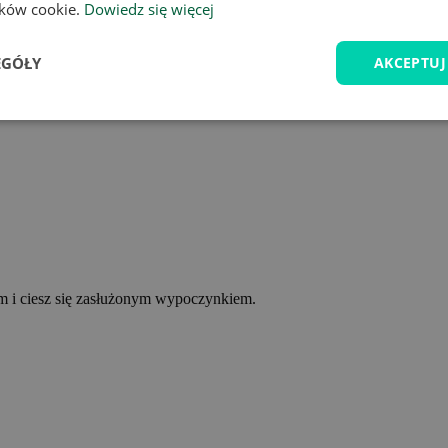
lików cookie.
Dowiedz się więcej
EGÓŁY
AKCEPTUJ
ym i ciesz się zasłużonym wypoczynkiem.