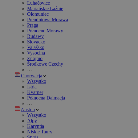
Luhačovice
Mariańskie Łaźnie
Ołomuniec
Południowa Morawa
Praga
Północne Morawy
Rudawy
Slovácko
Valašsko
Vysocina
Znojmo
Środkowe Czechy
…
Chorwacja
Wszystko
Istria
Kvarner
Północna Dalmacja
…
Austria
Wszystko
Alpy
Karyntia
Niskie Taury
Styria