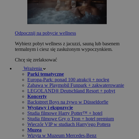
Odpocznij na pobycie wellness
Wybierz pobyt wellness z jacuzzi, sauną lub basenem
termalnym i ciesz się zasłużonym wypoczynkiem.
Chcę się zrelaksować
Wrażenia
Parki tematyczne
Europa-Park: ponad 100 atrakcji + nocleg
Zabawa w Playmobil Funpark + zakwaterowanie
LEGOLAND® Deutschland Resort + pobyt
Koncerty
Backstreet Boys na żywo w Düsseldorfie
Wystawy i ekspozycje
Studia filmowe Harry Potter™ + hotel
Studia filmowe Gry o Tron + hotel premium
Wieczór VIP w studiach Harry'ego Pottera
Muzea
Wizyta w Muzeum Mercedes-Benz