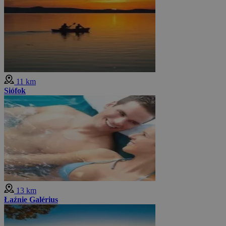
11 km
Siófok
13 km
Łaźnie Galérius