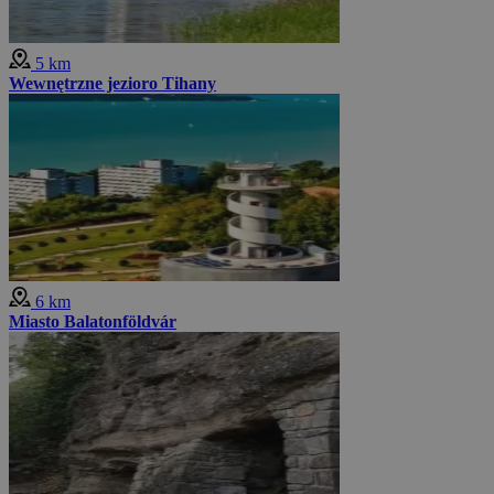
5 km
Wewnętrzne jezioro Tihany
6 km
Miasto Balatonföldvár