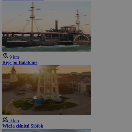
9 km
Rejs po Balatonie
9 km
Wieża ciśnień Siófok