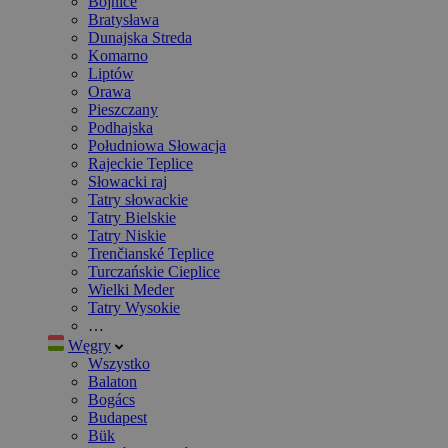
Bojnice
Bratysława
Dunajska Streda
Komarno
Liptów
Orawa
Pieszczany
Podhajska
Południowa Słowacja
Rajeckie Teplice
Słowacki raj
Tatry słowackie
Tatry Bielskie
Tatry Niskie
Trenčianské Teplice
Turczańskie Cieplice
Wielki Meder
Tatry Wysokie
…
Węgry
Wszystko
Balaton
Bogács
Budapest
Bük