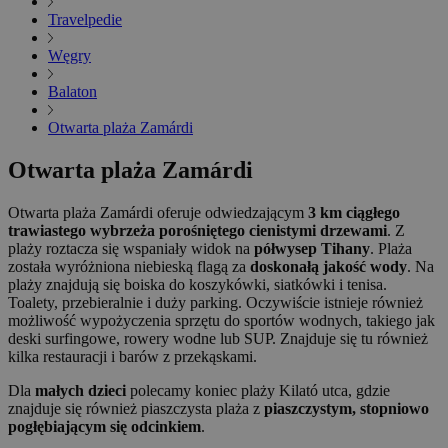
Travelpedie
Węgry
Balaton
Otwarta plaża Zamárdi
Otwarta plaża Zamárdi
Otwarta plaża Zamárdi oferuje odwiedzającym
3 km ciągłego
trawiastego wybrzeża porośniętego cienistymi drzewami
. Z
plaży roztacza się wspaniały widok na
półwysep Tihany
. Plaża
została wyróżniona niebieską flagą za
doskonałą jakość wody
. Na
plaży znajdują się boiska do koszykówki, siatkówki i tenisa.
Toalety, przebieralnie i duży parking. Oczywiście istnieje również
możliwość wypożyczenia sprzętu do sportów wodnych, takiego jak
deski surfingowe, rowery wodne lub SUP. Znajduje się tu również
kilka restauracji i barów z przekąskami.
Dla
małych dzieci
polecamy koniec plaży Kilató utca, gdzie
znajduje się również piaszczysta plaża z
piaszczystym, stopniowo
pogłębiającym się odcinkiem
.