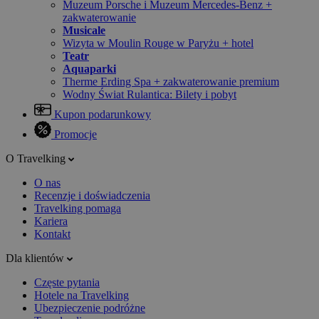
Muzeum Porsche i Muzeum Mercedes-Benz +
zakwaterowanie
Musicale
Wizyta w Moulin Rouge w Paryżu + hotel
Teatr
Aquaparki
Therme Erding Spa + zakwaterowanie premium
Wodny Świat Rulantica: Bilety i pobyt
Kupon podarunkowy
Promocje
O Travelking
O nas
Recenzje i doświadczenia
Travelking pomaga
Kariera
Kontakt
Dla klientów
Częste pytania
Hotele na Travelking
Ubezpieczenie podróżne