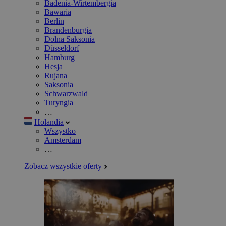
Badenia-Wirtembergia
Bawaria
Berlin
Brandenburgia
Dolna Saksonia
Düsseldorf
Hamburg
Hesja
Rujana
Saksonia
Schwarzwald
Turyngia
…
Holandia
Wszystko
Amsterdam
…
Zobacz wszystkie oferty