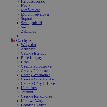
Hajdúszoboszló
Hévíz
Mezőkövesd
Mosonmagyaróvár
Šoproň
Szentgotthárd
Sárvár
Zalakaros
…
Czechy
Wszystko
Adršpach
Czeskie Beskidy
Białe Karpaty
Brno
Czechy Południowe
Czechy Północne
Czechy Wschodnie
Czeskie Góry Izerskie
Czeskie Góry Orlickie
Harrachov
Jeseniki
Czeskie Karkonosze
Karlowe Wary
Lednice i Valtice