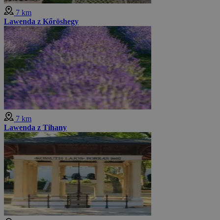
7 km
Lawenda z Kőröshegy
7 km
Lawenda z Tihany