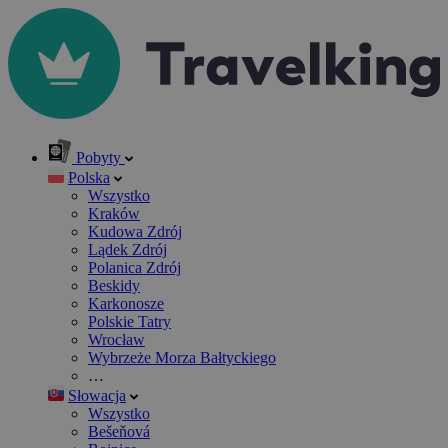
Pobyty
Polska
Wszystko
Kraków
Kudowa Zdrój
Lądek Zdrój
Polanica Zdrój
Beskidy
Karkonosze
Polskie Tatry
Wrocław
Wybrzeże Morza Bałtyckiego
…
Słowacja
Wszystko
Bešeňová