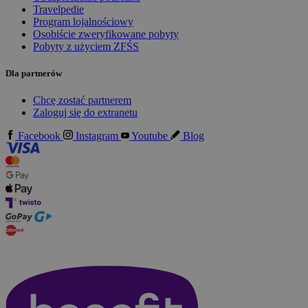
Travelpedie
Program lojalnościowy
Osobiście zweryfikowane pobyty
Pobyty z użyciem ZFŚS
Dla partnerów
Chcę zostać partnerem
Zaloguj się do extranetu
Facebook
Instagram
Youtube
Blog