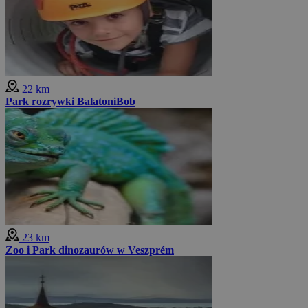
22 km
Park rozrywki BalatoniBob
23 km
Zoo i Park dinozaurów w Veszprém