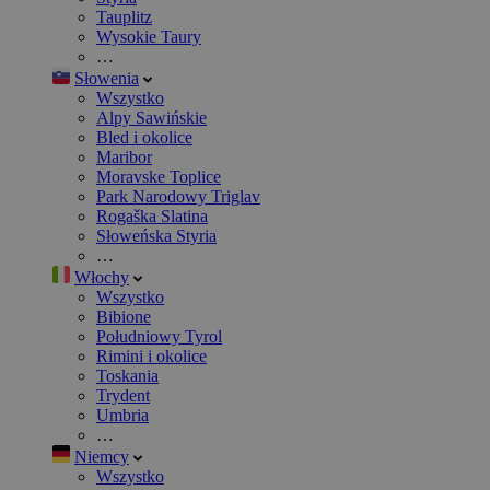
Tauplitz
Wysokie Taury
…
Słowenia
Wszystko
Alpy Sawińskie
Bled i okolice
Maribor
Moravske Toplice
Park Narodowy Triglav
Rogaška Slatina
Słoweńska Styria
…
Włochy
Wszystko
Bibione
Południowy Tyrol
Rimini i okolice
Toskania
Trydent
Umbria
…
Niemcy
Wszystko