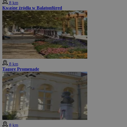
8 km
Kwaśne źródła w Balatonfüred
8 km
Tagore Promenade
8 km