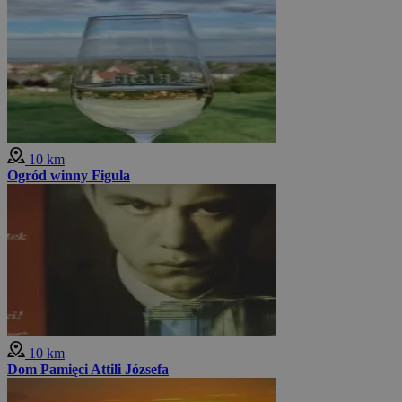
10 km
Ogród winny Figula
10 km
Dom Pamięci Attili Józsefa