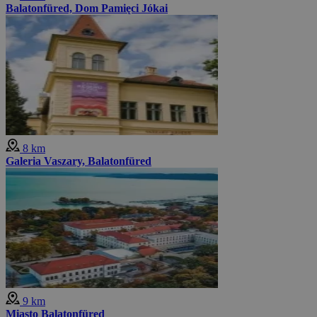
Balatonfüred, Dom Pamięci Jókai
8 km
Galeria Vaszary, Balatonfüred
9 km
Miasto Balatonfüred