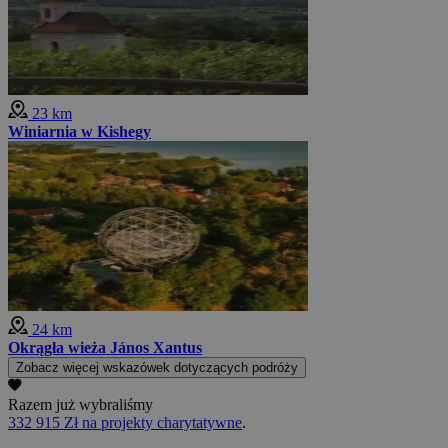
23 km
Winiarnia w Kishegy
24 km
Okrągła wieża János Xantus
Zobacz więcej wskazówek dotyczących podróży
Razem już wybraliśmy
332 915 Zł na projekty charytatywne
.