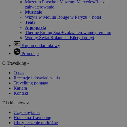
Muzeum Porsche i Muzeum Mercedes-Benz +
zakwaterowanie
Musicale
Wizyta w Moulin Rouge w Paryżu + hotel
Teatr
Aquaparki
Therme Erding Spa + zakwaterowanie premium
Wodny Świat Rulantica: Bilety i pobyt
Kupon podarunkowy
Promocje
O Travelking
O nas
Recenzje i doświadczenia
Travelking pomaga
Kariera
Kontakt
Dla klientów
Częste pytania
Hotele na Travelking
Ubezpieczenie podróżne