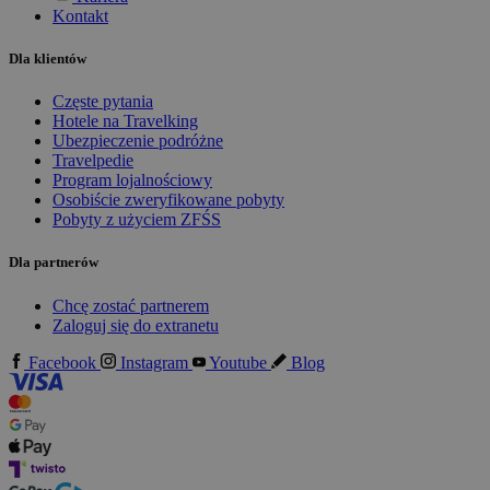
Kontakt
Dla klientów
Częste pytania
Hotele na Travelking
Ubezpieczenie podróżne
Travelpedie
Program lojalnościowy
Osobiście zweryfikowane pobyty
Pobyty z użyciem ZFŚS
Dla partnerów
Chcę zostać partnerem
Zaloguj się do extranetu
Facebook
Instagram
Youtube
Blog