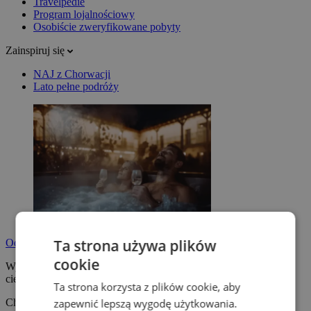
Travelpedie
Program lojalnościowy
Osobiście zweryfikowane pobyty
Zainspiruj się
NAJ z Chorwacji
Lato pełne podróży
Ta strona używa plików
Odpocznij na pobycie wellness
cookie
Wybierz pobyt wellness z jacuzzi, sauną lub basenem termalnym i
ciesz się zasłużonym wypoczynkiem.
Ta strona korzysta z plików cookie, aby
zapewnić lepszą wygodę użytkowania.
Chcę się zrelaksować