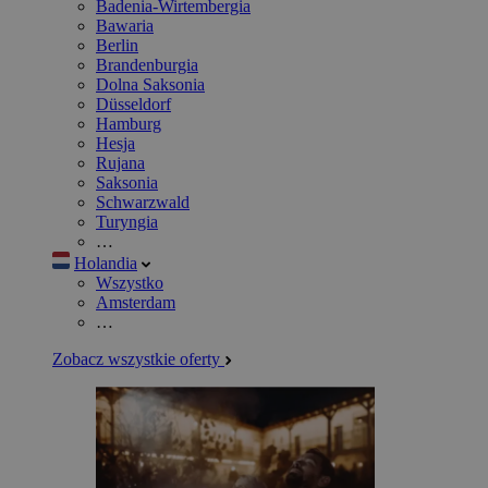
Badenia-Wirtembergia
Bawaria
Berlin
Brandenburgia
Dolna Saksonia
Düsseldorf
Hamburg
Hesja
Rujana
Saksonia
Schwarzwald
Turyngia
…
Holandia
Wszystko
Amsterdam
…
Zobacz wszystkie oferty