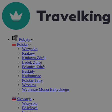
Pobyty
Polska
Wszystko
Kraków
Kudowa Zdrój
Lądek Zdrój
Polanica Zdrój
Beskidy
Karkonosze
Polskie Tatry
Wrocław
Wybrzeże Morza Bałtyckiego
…
Słowacja
Wszystko
Bešeňová