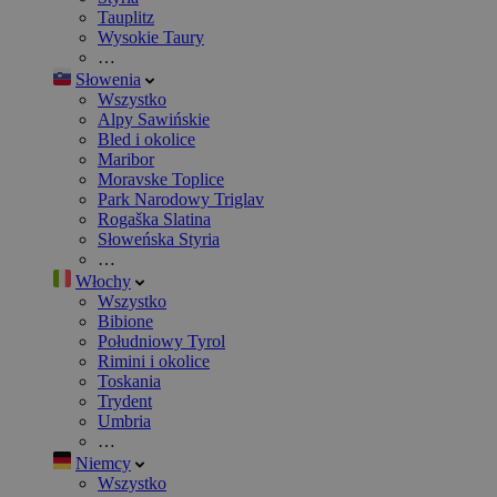
Tauplitz
Wysokie Taury
…
Słowenia
Wszystko
Alpy Sawińskie
Bled i okolice
Maribor
Moravske Toplice
Park Narodowy Triglav
Rogaška Slatina
Słoweńska Styria
…
Włochy
Wszystko
Bibione
Południowy Tyrol
Rimini i okolice
Toskania
Trydent
Umbria
…
Niemcy
Wszystko