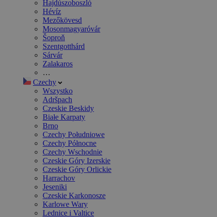
Hajdúszoboszló
Hévíz
Mezőkövesd
Mosonmagyaróvár
Šoproň
Szentgotthárd
Sárvár
Zalakaros
…
Czechy
Wszystko
Adršpach
Czeskie Beskidy
Białe Karpaty
Brno
Czechy Południowe
Czechy Północne
Czechy Wschodnie
Czeskie Góry Izerskie
Czeskie Góry Orlickie
Harrachov
Jeseniki
Czeskie Karkonosze
Karlowe Wary
Lednice i Valtice