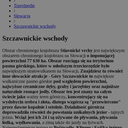
Travelpedie
Słowacja
Szczawnickie wschody
Szczawnickie wschody
Obszar chronionego krajobrazu
Stiavnické vrchy
jest największym
obszarem chronionego krajobrazu na Słowacji
o imponującej
powierzchni 77 630 ha. Obszar rozciąga się na terytorium
pasma górskiego, które w młodszym trzeciorzędzie było
największym stratowulkanem na Słowacji
. Znajdziesz tu również
inne słowackie atrakcje - Góry Szczawnickie to
największe
wulkaniczne pasmo górskie
pod względem powierzchni,
najwyższe ceramiczne dęby, graby i jarzębiny oraz najniższe
naturalnie rosnące jodły. Obszar ten jest znany na całym
świecie jako
ważny teren górniczy
, koncentrujący się na
wydobyciu srebra i złota, dlatego wzgórza są "przewiercone"
przez dawne kopalnie i sztolnie. Działalność górnicza
doprowadziła również do powstania unikalnych jezior -
tajnych
jezior
. Wciąż jest ich 24 i są używane do pływania, pływania
łódką, wędkowania
, a zimą także do jazdy na łyżwach.
Najpopularniejsze jeziora to
Počúvadlo, Klinger
i
Evička jezioro
.