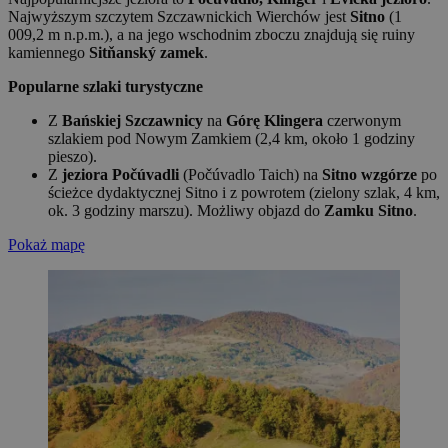
Najwyższym szczytem Szczawnickich Wierchów jest
Sitno
(1
009,2 m n.p.m.), a na jego wschodnim zboczu znajdują się ruiny
kamiennego
Sitňanský zamek
.
Popularne szlaki turystyczne
Z
Bańskiej Szczawnicy
na
Górę Klingera
czerwonym
szlakiem pod Nowym Zamkiem (2,4 km, około 1 godziny
pieszo).
Z
jeziora Počúvadli
(Počúvadlo Taich) na
Sitno wzgórze
po
ścieżce dydaktycznej Sitno i z powrotem (zielony szlak, 4 km,
ok. 3 godziny marszu). Możliwy objazd do
Zamku Sitno
.
Pokaż mapę