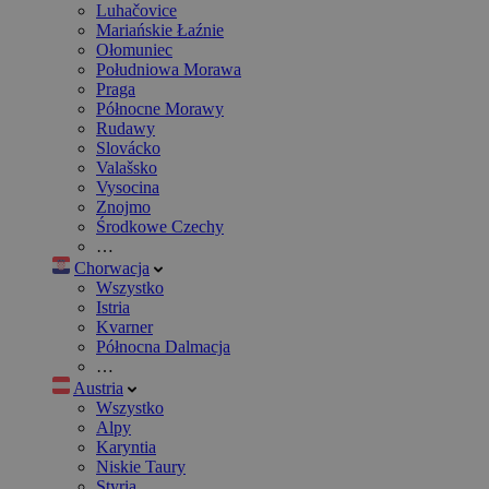
Luhačovice
Mariańskie Łaźnie
Ołomuniec
Południowa Morawa
Praga
Północne Morawy
Rudawy
Slovácko
Valašsko
Vysocina
Znojmo
Środkowe Czechy
…
Chorwacja
Wszystko
Istria
Kvarner
Północna Dalmacja
…
Austria
Wszystko
Alpy
Karyntia
Niskie Taury
Styria