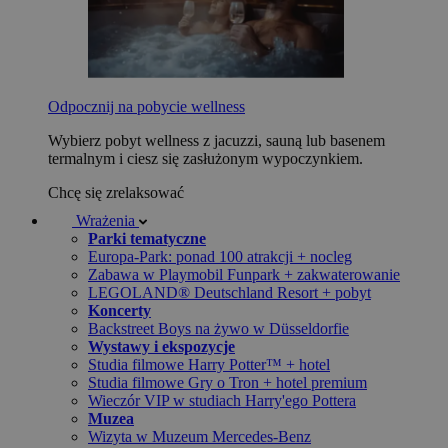
Odpocznij na pobycie wellness
Wybierz pobyt wellness z jacuzzi, sauną lub basenem
termalnym i ciesz się zasłużonym wypoczynkiem.
Chcę się zrelaksować
Wrażenia
Parki tematyczne
Europa-Park: ponad 100 atrakcji + nocleg
Zabawa w Playmobil Funpark + zakwaterowanie
LEGOLAND® Deutschland Resort + pobyt
Koncerty
Backstreet Boys na żywo w Düsseldorfie
Wystawy i ekspozycje
Studia filmowe Harry Potter™ + hotel
Studia filmowe Gry o Tron + hotel premium
Wieczór VIP w studiach Harry'ego Pottera
Muzea
Wizyta w Muzeum Mercedes-Benz