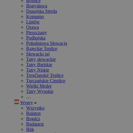
Bojnice
Bratysława
Dunajska Streda
Komarno
Liptów
Orawa
Pieszczany
Podhajska
Południowa Słowacja
Rajeckie Teplice
Słowacki raj
Tatry słowackie
Tatry Bielskie
Tatry Niskie
Trenčianské Teplice
Turczańskie Cieplice
Wielki Meder
Tatry Wysokie
…
Węgry
Wszystko
Balaton
Bogács
Budapest
Bük