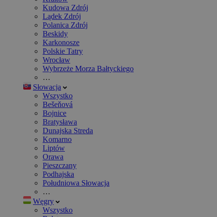
Kudowa Zdrój
Lądek Zdrój
Polanica Zdrój
Beskidy
Karkonosze
Polskie Tatry
Wrocław
Wybrzeże Morza Bałtyckiego
…
Słowacja
Wszystko
Bešeňová
Bojnice
Bratysława
Dunajska Streda
Komarno
Liptów
Orawa
Pieszczany
Podhajska
Południowa Słowacja
…
Węgry
Wszystko