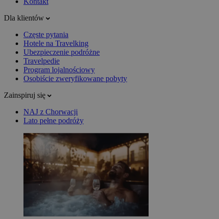
Kontakt
Dla klientów
Częste pytania
Hotele na Travelking
Ubezpieczenie podróżne
Travelpedie
Program lojalnościowy
Osobiście zweryfikowane pobyty
Zainspiruj się
NAJ z Chorwacji
Lato pełne podróży