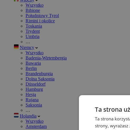
Wszystko
Bibione
Południowy Tyrol
Rimini i okolice
Toskania
Trydent
Umbria
…
Niemcy
Wszystko
Badenia-Wirtembergia
Bawaria
Berlin
Brandenburgia
Dolna Saksonia
Düsseldorf
Hamburg
Hesja
Rujana
Saksonia
Ta strona u
…
Holandia
Ta strona korzyst
Wszystko
strony, wyrażasz
Amsterdam