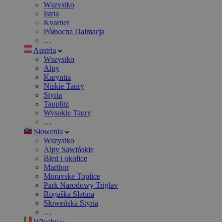
Wszystko
Istria
Kvarner
Północna Dalmacja
…
Austria
Wszystko
Alpy
Karyntia
Niskie Taury
Styria
Tauplitz
Wysokie Taury
…
Słowenia
Wszystko
Alpy Sawińskie
Bled i okolice
Maribor
Moravske Toplice
Park Narodowy Triglav
Rogaška Slatina
Słoweńska Styria
…
Włochy