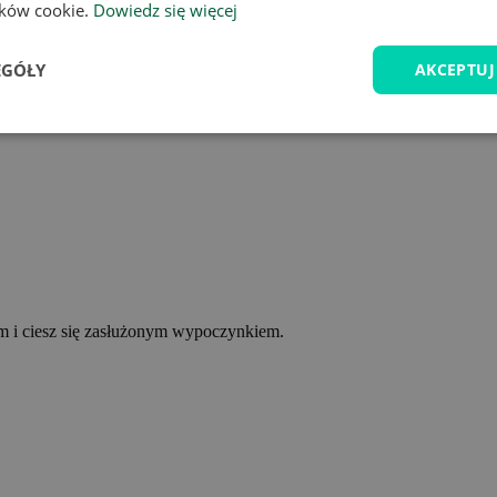
lików cookie.
Dowiedz się więcej
EGÓŁY
AKCEPTUJ
ym i ciesz się zasłużonym wypoczynkiem.