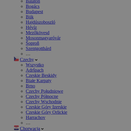
Balaton
Bogács
Budapest
Bük
Hajdúszoboszló
Hévíz
Mezőkövesd
Mosonmagyaróvár
Šoproň
Szentgotthárd
…
Czechy
Wszystko
Adršpach
Czeskie Beskidy
Białe Karpaty
Brno
Czechy Południowe
Czechy Północne
Czechy Wschodnie
Czeskie Góry Izerskie
Czeskie Góry Orlickie
Harrachov
…
Chorwacja