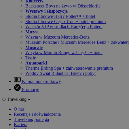
Koncerty
Backstreet Boys na żywo w Düsseldorfie
Wystawy i ekspozycje
Studia filmowe Harry Potter™ + hotel
Studia filmowe Gry o Tron + hotel premium
Wieczór VIP w studiach Harry'ego Pottera
Muzea
Wizyta w Muzeum Mercedes-Benz
Muzeum Porsche i Muzeum Mercedes-Benz + zakwater
Musicale
Wizyta w Moulin Rouge w Paryżu + hotel
Teatr
Aquaparki
Therme Erding Spa + zakwaterowanie premium
Wodny Świat Rulantica: Bilety i pobyt
Kupon podarunkowy
Promocje
O Travelking
O nas
Recenzje i doświadczenia
Travelking pomaga
Kariera