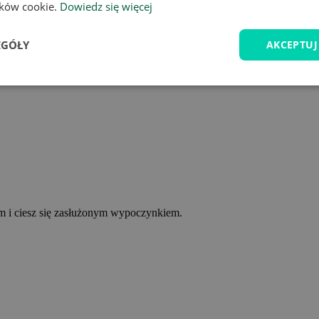
lików cookie.
Dowiedz się więcej
EGÓŁY
AKCEPTUJ
ym i ciesz się zasłużonym wypoczynkiem.