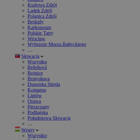
Kudowa Zdrój
Lądek Zdrój
Polanica Zdrój
Beskidy
Karkonosze
Polskie Tatry
Wrocław
Wybrzeże Morza Bałtyckiego
…
Słowacja
Wszystko
Bešeňová
Bojnice
Bratysława
Dunajska Streda
Komarno
Liptów
Orawa
Pieszczany
Podhajska
Południowa Słowacja
…
Węgry
Wszystko