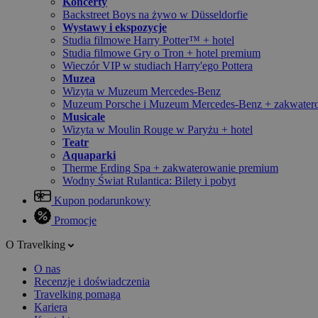
Koncerty
Backstreet Boys na żywo w Düsseldorfie
Wystawy i ekspozycje
Studia filmowe Harry Potter™ + hotel
Studia filmowe Gry o Tron + hotel premium
Wieczór VIP w studiach Harry'ego Pottera
Muzea
Wizyta w Muzeum Mercedes-Benz
Muzeum Porsche i Muzeum Mercedes-Benz + zakwater
Musicale
Wizyta w Moulin Rouge w Paryżu + hotel
Teatr
Aquaparki
Therme Erding Spa + zakwaterowanie premium
Wodny Świat Rulantica: Bilety i pobyt
Kupon podarunkowy
Promocje
O Travelking
O nas
Recenzje i doświadczenia
Travelking pomaga
Kariera