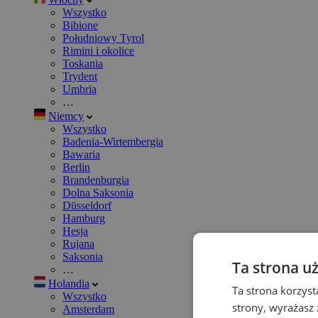
Wszystko
Bibione
Południowy Tyrol
Rimini i okolice
Toskania
Trydent
Umbria
…
Niemcy
Wszystko
Badenia-Wirtembergia
Bawaria
Berlin
Brandenburgia
Dolna Saksonia
Düsseldorf
Hamburg
Hesja
Rujana
Saksonia
Ta strona u
…
Holandia
Ta strona korzyst
Wszystko
strony, wyrażasz
Amsterdam