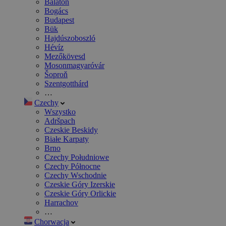
Balaton
Bogács
Budapest
Bük
Hajdúszoboszló
Hévíz
Mezőkövesd
Mosonmagyaróvár
Šoproň
Szentgotthárd
…
Czechy
Wszystko
Adršpach
Czeskie Beskidy
Białe Karpaty
Brno
Czechy Południowe
Czechy Północne
Czechy Wschodnie
Czeskie Góry Izerskie
Czeskie Góry Orlickie
Harrachov
…
Chorwacja