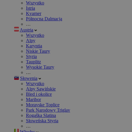
Wszystko
Istria
Kvarner
Północna Dalmacja
…
Austria
Wszystko
Alpy
Karyntia
Niskie Taury
Styria
Tauplitz
Wysokie Taury
…
Słowenia
Wszystko
Alpy Sawińskie
Bled i okolice
Maribor
Moravske Toplice
Park Narodowy Triglav
Rogaška Slatina
Słoweńska Styria
…
Włochy