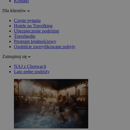
Kontakt
Dla klientów
Częste pytania
Hotele na Travelking
Ubezpieczenie podróżne
Travelpedie
Program lojalnościowy
Osobiście zweryfikowane pobyty
Zainspiruj się
NAJ z Chorwacji
Lato pełne podróży