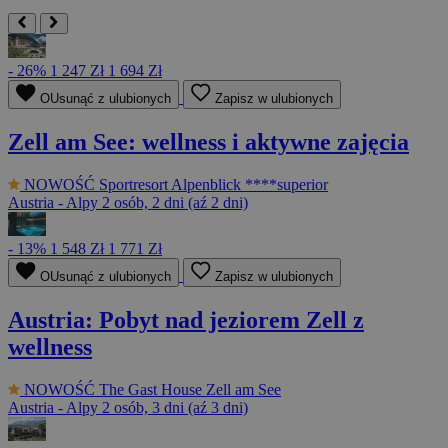
- 26%
1 247 Zł
1 694 Zł
OUsunąć z ulubionych
Zapisz w ulubionych
Zell am See: wellness i aktywne zajęcia
NOWOŚĆ
Sportresort Alpenblick ****superior
Austria - Alpy
2 osób, 2 dni (aź 2 dni)
- 13%
1 548 Zł
1 771 Zł
OUsunąć z ulubionych
Zapisz w ulubionych
Austria: Pobyt nad jeziorem Zell z
wellness
NOWOŚĆ
The Gast House Zell am See
Austria - Alpy
2 osób, 3 dni (aź 3 dni)