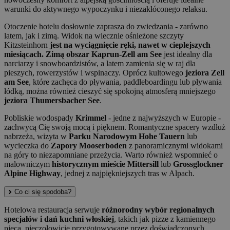
warunki do aktywnego wypoczynku i niezakłóconego relaksu.
Otoczenie hotelu dosłownie zaprasza do zwiedzania - zarówno
latem, jak i zimą. Widok na wiecznie ośnieżone szczyty
Kitzsteinhorn
jest na wyciągnięcie ręki, nawet w cieplejszych
miesiącach. Zimą obszar Kaprun-Zell am See
jest idealny dla
narciarzy i snowboardzistów, a latem zamienia się w raj dla
pieszych, rowerzystów i wspinaczy. Oprócz kultowego
jeziora Zell
am See
, które zachęca do pływania, paddleboardingu lub pływania
łódką, można również cieszyć się spokojną atmosferą mniejszego
jeziora Thumersbacher See
.
Pobliskie wodospady
Krimmel
- jedne z najwyższych w Europie -
zachwycą Cię swoją mocą i pięknem. Romantyczne spacery wzdłuż
nabrzeża, wizyta w
Parku Narodowym Hohe Tauern
lub
wycieczka do
Zapory Mooserboden
z panoramicznymi widokami
na góry to niezapomniane przeżycia. Warto również wspomnieć o
malowniczym
historycznym mieście Mittersill
lub
Grossglockner
Alpine Highway
, jednej z najpiękniejszych tras w Alpach.
Co ci się spodoba?
Hotelowa restauracja serwuje
różnorodny wybór regionalnych
specjałów i dań kuchni włoskiej
, takich jak pizze z kamiennego
pieca, pieczołowicie przygotowywane przez doświadczonych