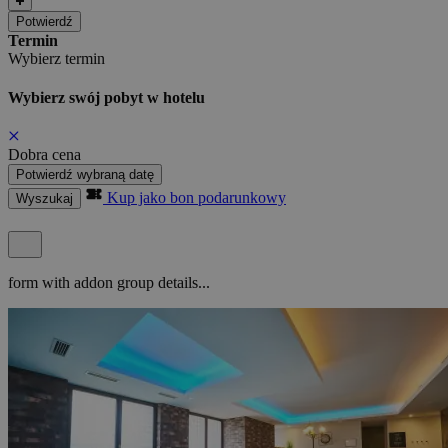
Potwierdź
Termin
Wybierz termin
Wybierz swój pobyt w hotelu
Dobra cena
Potwierdź wybraną datę
Kup jako bon podarunkowy
Wyszukaj
form with addon group details...