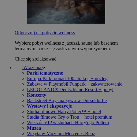
Odpocznij na pobycie wellness
Wybierz pobyt wellness z jacuzzi, sauną lub basenem
termalnym i ciesz się zasłużonym wypoczynkiem.
Chcę się zrelaksować
Wrażenia
Parki tematyczne
Europa-Park: ponad 100 atrakcji + nocleg
Zabawa w Playmobil Funpark + zakwaterowanie
LEGOLAND® Deutschland Resort + pobyt
Koncerty
Backstreet Boys na żywo w Düsseldorfie
Wystawy i ekspozycje
Studia filmowe Harry Potter™ + hotel
Studia filmowe Gry o Tron + hotel premium
Wieczór VIP w studiach Harry'ego Pottera
Muzea
Wizyta w Muzeum Mercedes-Benz