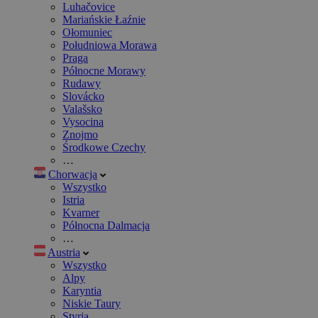
Luhačovice
Mariańskie Łaźnie
Ołomuniec
Południowa Morawa
Praga
Północne Morawy
Rudawy
Slovácko
Valašsko
Vysocina
Znojmo
Środkowe Czechy
…
Chorwacja
Wszystko
Istria
Kvarner
Północna Dalmacja
…
Austria
Wszystko
Alpy
Karyntia
Niskie Taury
Styria