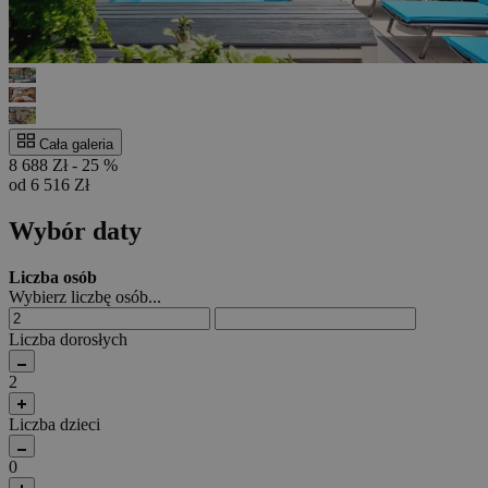
Cała galeria
8 688 Zł
- 25 %
od 6 516 Zł
Wybór daty
Liczba osób
Wybierz liczbę osób...
Liczba dorosłych
2
Liczba dzieci
0