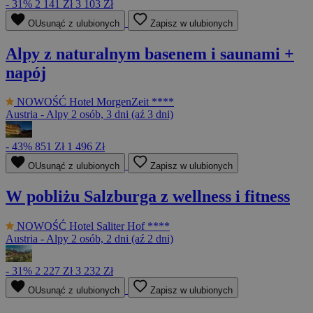
- 31%
2 141 Zł
3 103 Zł
OUsunąć z ulubionych
Zapisz w ulubionych
Alpy z naturalnym basenem i saunami +
napój
NOWOŚĆ
Hotel MorgenZeit ****
Austria - Alpy
2 osób, 3 dni (aź 3 dni)
- 43%
851 Zł
1 496 Zł
OUsunąć z ulubionych
Zapisz w ulubionych
W pobliżu Salzburga z wellness i fitness
NOWOŚĆ
Hotel Saliter Hof ****
Austria - Alpy
2 osób, 2 dni (aź 2 dni)
- 31%
2 227 Zł
3 232 Zł
OUsunąć z ulubionych
Zapisz w ulubionych