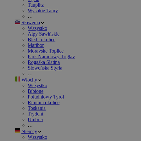
Tauplitz
Wysokie Taury
…
Słowenia
Wszystko
Alpy Sawińskie
Bled i okolice
Maribor
Moravske Toplice
Park Narodowy Triglav
Rogaška Slatina
Słoweńska Styria
…
Włochy
Wszystko
Bibione
Południowy Tyrol
Rimini i okolice
Toskania
Trydent
Umbria
…
Niemcy
Wszystko