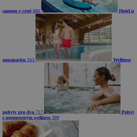
saunou v ceně
680
Hotel u
aquaparku
163
Wellness
pobyty pro dva
717
Pobyt
s neomezeným wellness
389