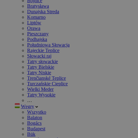
Bojnice
Bratysława
Dunajska Streda
Komarno
Liptów
Orawa
Pieszczany
Podhajska
Południowa Słowacja
Rajeckie Teplice
Słowacki raj
Tatry słowackie
Tatry Bielskie
Tatry Niskie
Trenčianské Teplice
Turczańskie Cieplice
Wielki Meder
Tatry Wysokie
…
Węgry
Wszystko
Balaton
Bogács
Budapest
Bük