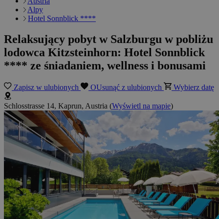
Austria
Alpy
Hotel Sonnblick ****
Relaksujący pobyt w Salzburgu w pobliżu
lodowca Kitzsteinhorn: Hotel Sonnblick
**** ze śniadaniem, wellness i bonusami
Zapisz w ulubionych
OUsunąć z ulubionych
Wybierz datę
Schlosstrasse 14, Kaprun, Austria
(
Wyświetl na mapie
)