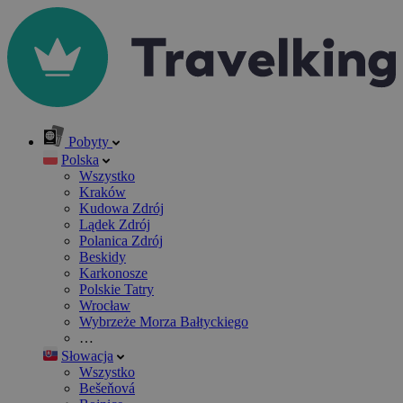
Pobyty
Polska
Wszystko
Kraków
Kudowa Zdrój
Lądek Zdrój
Polanica Zdrój
Beskidy
Karkonosze
Polskie Tatry
Wrocław
Wybrzeże Morza Bałtyckiego
…
Słowacja
Wszystko
Bešeňová