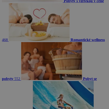
Pobyty s vířivkou v ceně
468
Romantické wellness
pobyty
552
Pobyt se