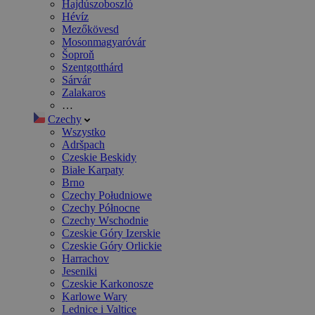
Hajdúszoboszló
Hévíz
Mezőkövesd
Mosonmagyaróvár
Šoproň
Szentgotthárd
Sárvár
Zalakaros
…
Czechy
Wszystko
Adršpach
Czeskie Beskidy
Białe Karpaty
Brno
Czechy Południowe
Czechy Północne
Czechy Wschodnie
Czeskie Góry Izerskie
Czeskie Góry Orlickie
Harrachov
Jeseniki
Czeskie Karkonosze
Karlowe Wary
Lednice i Valtice