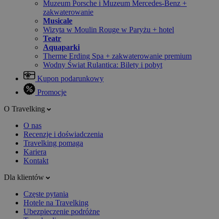
Muzeum Porsche i Muzeum Mercedes-Benz +
zakwaterowanie
Musicale
Wizyta w Moulin Rouge w Paryżu + hotel
Teatr
Aquaparki
Therme Erding Spa + zakwaterowanie premium
Wodny Świat Rulantica: Bilety i pobyt
Kupon podarunkowy
Promocje
O Travelking
O nas
Recenzje i doświadczenia
Travelking pomaga
Kariera
Kontakt
Dla klientów
Częste pytania
Hotele na Travelking
Ubezpieczenie podróżne