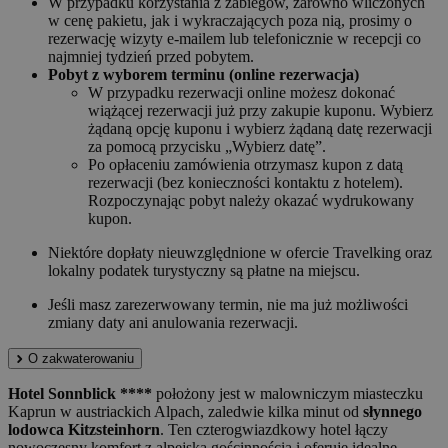
W przypadku korzystania z zabiegów, zarówno wliczonych
w cenę pakietu, jak i wykraczających poza nią, prosimy o
rezerwację wizyty e-mailem lub telefonicznie w recepcji co
najmniej tydzień przed pobytem.
Pobyt z wyborem terminu (online rezerwacja)
W przypadku rezerwacji online możesz dokonać
wiążącej rezerwacji już przy zakupie kuponu. Wybierz
żądaną opcję kuponu i wybierz żądaną datę rezerwacji
za pomocą przycisku „Wybierz datę”.
Po opłaceniu zamówienia otrzymasz kupon z datą
rezerwacji (bez konieczności kontaktu z hotelem).
Rozpoczynając pobyt należy okazać wydrukowany
kupon.
Niektóre dopłaty nieuwzględnione w ofercie Travelking oraz
lokalny podatek turystyczny są płatne na miejscu.
Jeśli masz zarezerwowany termin, nie ma już możliwości
zmiany daty ani anulowania rezerwacji.
O zakwaterowaniu
Hotel Sonnblick ****
położony jest w malowniczym miasteczku
Kaprun w austriackich Alpach, zaledwie kilka minut od
słynnego
lodowca Kitzsteinhorn
. Ten czterogwiazdkowy hotel łączy
nowoczesny komfort z alpejską gościnnością i oferuje idealne