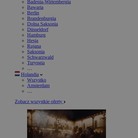
Badenia-Wirtembergia
Bawaria
Berlin
Brandenburgia
Dolna Saksonia
Düsseldorf
Hamburg
Hesja
Rujana
Saksonia
Schwarzwald
Turyngia
…
Holandia
Wszystko
Amsterdam
…
Zobacz wszystkie oferty