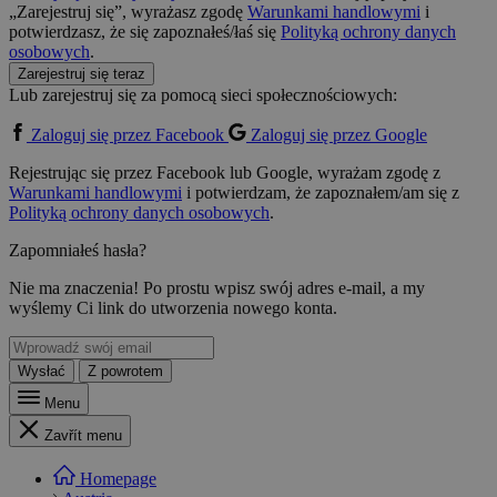
„Zarejestruj się”, wyrażasz zgodę
Warunkami handlowymi
i
potwierdzasz, że się zapoznałeś/łaś się
Polityką ochrony danych
osobowych
.
Zarejestruj się teraz
Lub zarejestruj się za pomocą sieci społecznościowych:
Zaloguj się przez Facebook
Zaloguj się przez Google
Rejestrując się przez Facebook lub Google, wyrażam zgodę z
Warunkami handlowymi
i potwierdzam, że zapoznałem/am się z
Polityką ochrony danych osobowych
.
Zapomniałeś hasła?
Nie ma znaczenia! Po prostu wpisz swój adres e-mail, a my
wyślemy Ci link do utworzenia nowego konta.
Wysłać
Z powrotem
Menu
Zavřít menu
Homepage