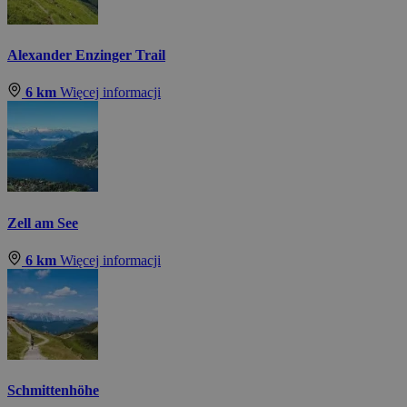
Alexander Enzinger Trail
6 km
Więcej informacji
Zell am See
6 km
Więcej informacji
Schmittenhöhe