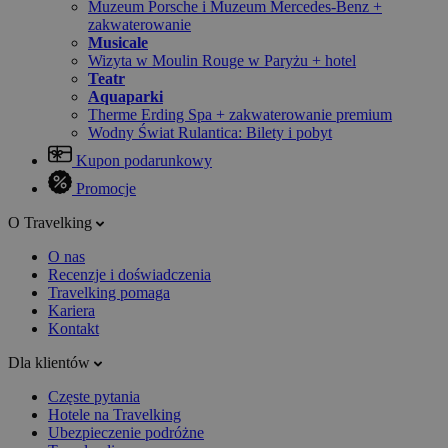
Muzeum Porsche i Muzeum Mercedes-Benz +
zakwaterowanie
Musicale
Wizyta w Moulin Rouge w Paryżu + hotel
Teatr
Aquaparki
Therme Erding Spa + zakwaterowanie premium
Wodny Świat Rulantica: Bilety i pobyt
Kupon podarunkowy
Promocje
O Travelking
O nas
Recenzje i doświadczenia
Travelking pomaga
Kariera
Kontakt
Dla klientów
Częste pytania
Hotele na Travelking
Ubezpieczenie podróżne