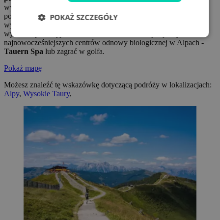
wystarczająco zróżnicowane, aby zadowolić zarówno
początkujących, jak i doświadczonych narciarzy. Latem można
POKAŻ SZCZEGÓŁY
wybrać się na wędrówkę po
wysokich górach
, wybrać się na
wycieczkę łodzią po Zeller See, zrelaksować się w jednym z
najnowocześniejszych centrów odnowy biologicznej w Alpach -
Tauern Spa
lub zagrać w golfa.
Pokaż mapę
Możesz znaleźć tę wskazówkę dotyczącą podróży w lokalizacjach:
Alpy
,
Wysokie Taury
,