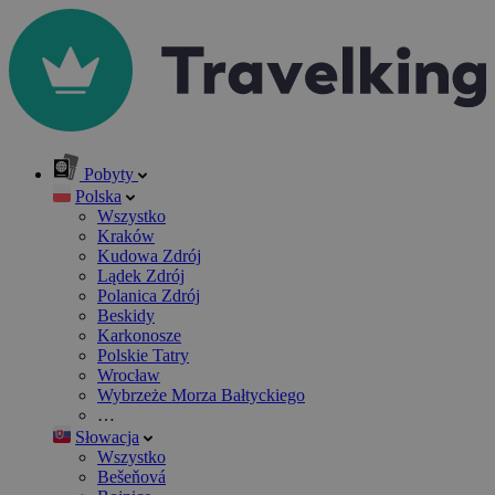
Pobyty
Polska
Wszystko
Kraków
Kudowa Zdrój
Lądek Zdrój
Polanica Zdrój
Beskidy
Karkonosze
Polskie Tatry
Wrocław
Wybrzeże Morza Bałtyckiego
…
Słowacja
Wszystko
Bešeňová