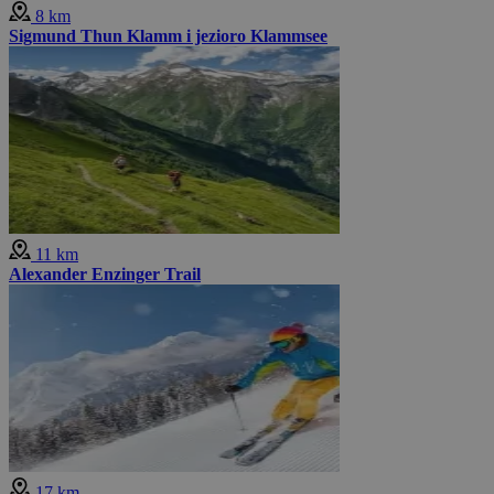
8 km
Sigmund Thun Klamm i jezioro Klammsee
11 km
Alexander Enzinger Trail
17 km