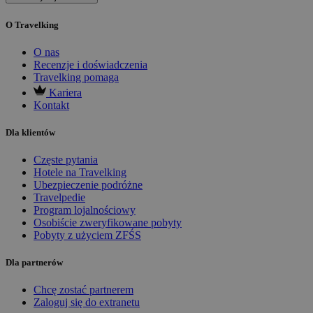
O Travelking
O nas
Recenzje i doświadczenia
Travelking pomaga
Kariera
Kontakt
Dla klientów
Częste pytania
Hotele na Travelking
Ubezpieczenie podróżne
Travelpedie
Program lojalnościowy
Osobiście zweryfikowane pobyty
Pobyty z użyciem ZFŚS
Dla partnerów
Chcę zostać partnerem
Zaloguj się do extranetu