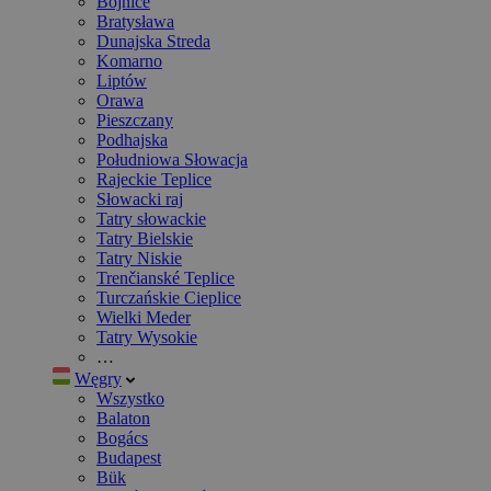
Bojnice
Bratysława
Dunajska Streda
Komarno
Liptów
Orawa
Pieszczany
Podhajska
Południowa Słowacja
Rajeckie Teplice
Słowacki raj
Tatry słowackie
Tatry Bielskie
Tatry Niskie
Trenčianské Teplice
Turczańskie Cieplice
Wielki Meder
Tatry Wysokie
…
Węgry
Wszystko
Balaton
Bogács
Budapest
Bük