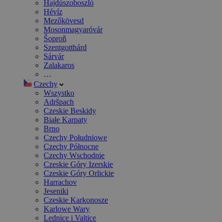
Hajdúszoboszló
Hévíz
Mezőkövesd
Mosonmagyaróvár
Šoproň
Szentgotthárd
Sárvár
Zalakaros
…
Czechy
Wszystko
Adršpach
Czeskie Beskidy
Białe Karpaty
Brno
Czechy Południowe
Czechy Północne
Czechy Wschodnie
Czeskie Góry Izerskie
Czeskie Góry Orlickie
Harrachov
Jeseniki
Czeskie Karkonosze
Karlowe Wary
Lednice i Valtice