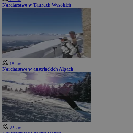
Narciarstwo w Taurach Wysokich
18 km
Narciarstwo w austriackich Alpach
22 km