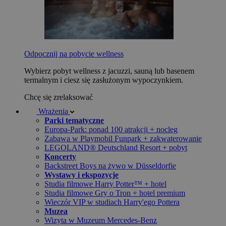
Odpocznij na pobycie wellness
Wybierz pobyt wellness z jacuzzi, sauną lub basenem
termalnym i ciesz się zasłużonym wypoczynkiem.
Chcę się zrelaksować
Wrażenia
Parki tematyczne
Europa-Park: ponad 100 atrakcji + nocleg
Zabawa w Playmobil Funpark + zakwaterowanie
LEGOLAND® Deutschland Resort + pobyt
Koncerty
Backstreet Boys na żywo w Düsseldorfie
Wystawy i ekspozycje
Studia filmowe Harry Potter™ + hotel
Studia filmowe Gry o Tron + hotel premium
Wieczór VIP w studiach Harry'ego Pottera
Muzea
Wizyta w Muzeum Mercedes-Benz