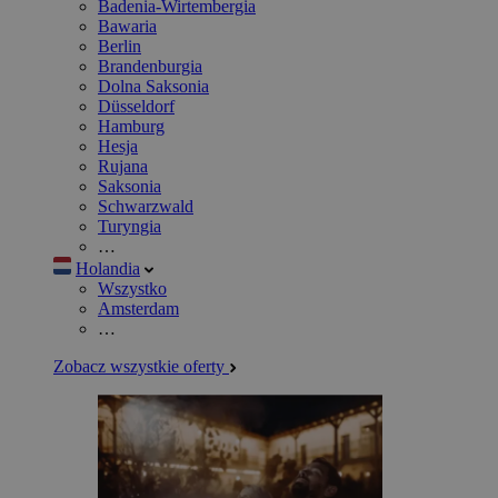
Badenia-Wirtembergia
Bawaria
Berlin
Brandenburgia
Dolna Saksonia
Düsseldorf
Hamburg
Hesja
Rujana
Saksonia
Schwarzwald
Turyngia
…
Holandia
Wszystko
Amsterdam
…
Zobacz wszystkie oferty