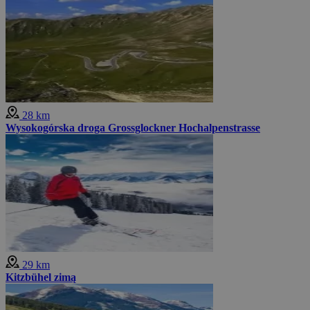
28 km
Wysokogórska droga Grossglockner Hochalpenstrasse
29 km
Kitzbühel zimą