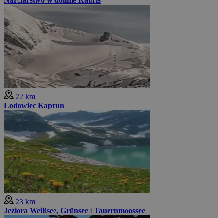
Narciarstwo w dolinie Rauris
22 km
Lodowiec Kaprun
23 km
Jeziora Weißsee, Grünsee i Tauernmoossee