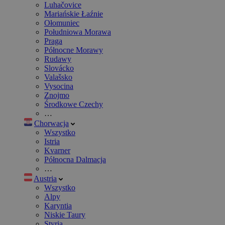
Luhačovice
Mariańskie Łaźnie
Ołomuniec
Południowa Morawa
Praga
Północne Morawy
Rudawy
Slovácko
Valašsko
Vysocina
Znojmo
Środkowe Czechy
…
Chorwacja
Wszystko
Istria
Kvarner
Północna Dalmacja
…
Austria
Wszystko
Alpy
Karyntia
Niskie Taury
Styria