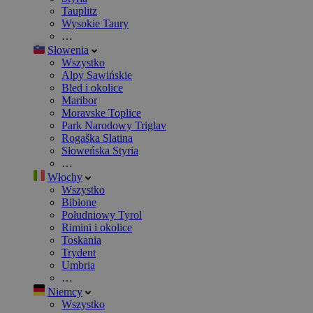
Tauplitz
Wysokie Taury
…
Słowenia
Wszystko
Alpy Sawińskie
Bled i okolice
Maribor
Moravske Toplice
Park Narodowy Triglav
Rogaška Slatina
Słoweńska Styria
…
Włochy
Wszystko
Bibione
Południowy Tyrol
Rimini i okolice
Toskania
Trydent
Umbria
…
Niemcy
Wszystko