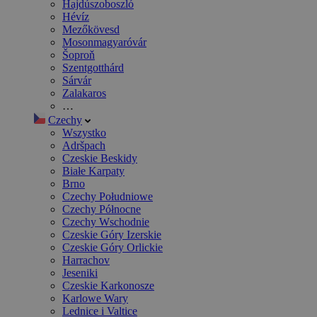
Hajdúszoboszló
Hévíz
Mezőkövesd
Mosonmagyaróvár
Šoproň
Szentgotthárd
Sárvár
Zalakaros
…
Czechy
Wszystko
Adršpach
Czeskie Beskidy
Białe Karpaty
Brno
Czechy Południowe
Czechy Północne
Czechy Wschodnie
Czeskie Góry Izerskie
Czeskie Góry Orlickie
Harrachov
Jeseniki
Czeskie Karkonosze
Karlowe Wary
Lednice i Valtice