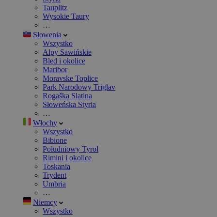
Tauplitz
Wysokie Taury
…
Słowenia
Wszystko
Alpy Sawińskie
Bled i okolice
Maribor
Moravske Toplice
Park Narodowy Triglav
Rogaška Slatina
Słoweńska Styria
…
Włochy
Wszystko
Bibione
Południowy Tyrol
Rimini i okolice
Toskania
Trydent
Umbria
…
Niemcy
Wszystko