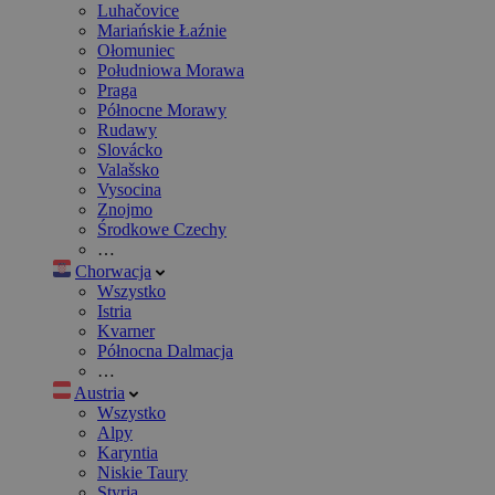
Luhačovice
Mariańskie Łaźnie
Ołomuniec
Południowa Morawa
Praga
Północne Morawy
Rudawy
Slovácko
Valašsko
Vysocina
Znojmo
Środkowe Czechy
…
Chorwacja
Wszystko
Istria
Kvarner
Północna Dalmacja
…
Austria
Wszystko
Alpy
Karyntia
Niskie Taury
Styria