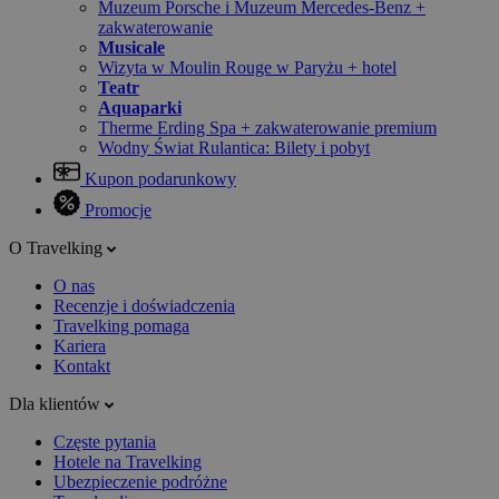
Muzeum Porsche i Muzeum Mercedes-Benz +
zakwaterowanie
Musicale
Wizyta w Moulin Rouge w Paryżu + hotel
Teatr
Aquaparki
Therme Erding Spa + zakwaterowanie premium
Wodny Świat Rulantica: Bilety i pobyt
Kupon podarunkowy
Promocje
O Travelking
O nas
Recenzje i doświadczenia
Travelking pomaga
Kariera
Kontakt
Dla klientów
Częste pytania
Hotele na Travelking
Ubezpieczenie podróżne