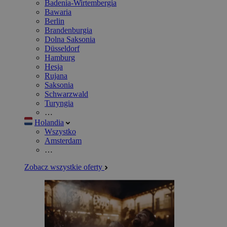
Badenia-Wirtembergia
Bawaria
Berlin
Brandenburgia
Dolna Saksonia
Düsseldorf
Hamburg
Hesja
Rujana
Saksonia
Schwarzwald
Turyngia
…
Holandia
Wszystko
Amsterdam
…
Zobacz wszystkie oferty