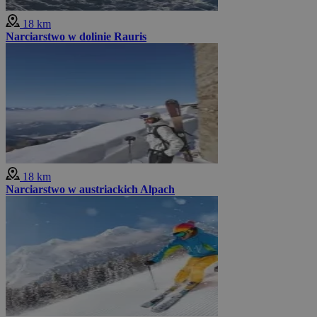
18 km
Narciarstwo w dolinie Rauris
18 km
Narciarstwo w austriackich Alpach