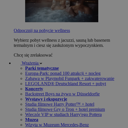
Odpocznij na pobycie wellness
Wybierz pobyt wellness z jacuzzi, sauną lub basenem
termalnym i ciesz się zasłużonym wypoczynkiem.
Chcę się zrelaksować
Wrażenia
Parki tematyczne
Europa-Park: ponad 100 atrakcji + nocleg
Zabawa w Playmobil Funpark + zakwaterowanie
LEGOLAND® Deutschland Resort + pobyt
Koncerty
Backstreet Boys na żywo w Düsseldorfie
Wystawy i ekspozycje
Studia filmowe Harry Potter™ + hotel
Studia filmowe Gry o Tron + hotel premium
Wieczór VIP w studiach Harry'ego Pottera
Muzea
Wizyta w Muzeum Mercedes-Benz