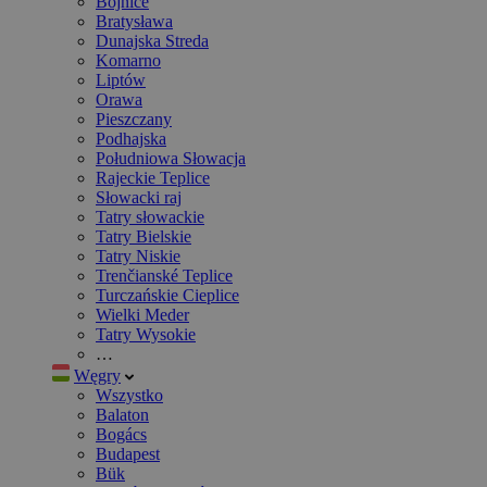
Bojnice
Bratysława
Dunajska Streda
Komarno
Liptów
Orawa
Pieszczany
Podhajska
Południowa Słowacja
Rajeckie Teplice
Słowacki raj
Tatry słowackie
Tatry Bielskie
Tatry Niskie
Trenčianské Teplice
Turczańskie Cieplice
Wielki Meder
Tatry Wysokie
…
Węgry
Wszystko
Balaton
Bogács
Budapest
Bük