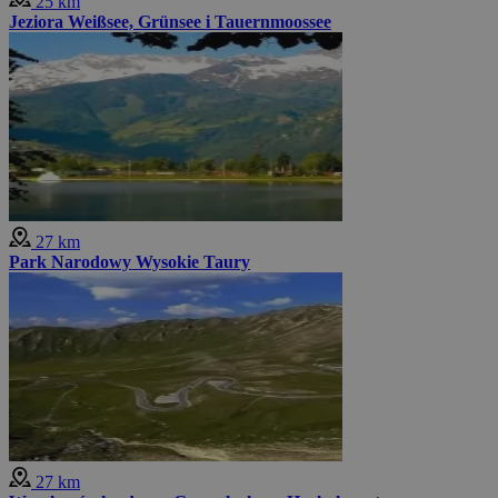
25 km
Jeziora Weißsee, Grünsee i Tauernmoossee
27 km
Park Narodowy Wysokie Taury
27 km