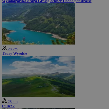
Wysokogórska droga Grossglockner Hochalpenstrasse
28 km
Taury Wysokie
28 km
Fulseck