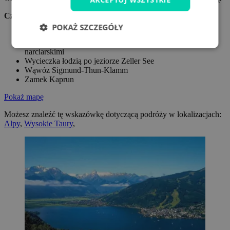
Czego nie przegapić w Zell am See
?
POKAŻ SZCZEGÓŁY
Platforma widokowa na lodowcu Kitzsteinhorn
Schmittenhöhe ze szlakami turystycznymi i stokami
narciarskimi
Wycieczka łodzią po jeziorze Zeller See
Wąwóz Sigmund-Thun-Klamm
Zamek Kaprun
Pokaż mapę
Możesz znaleźć tę wskazówkę dotyczącą podróży w lokalizacjach:
Alpy
,
Wysokie Taury
,