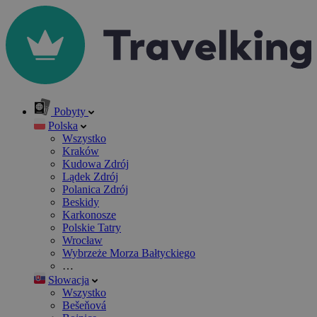
Pobyty
Polska
Wszystko
Kraków
Kudowa Zdrój
Lądek Zdrój
Polanica Zdrój
Beskidy
Karkonosze
Polskie Tatry
Wrocław
Wybrzeże Morza Bałtyckiego
…
Słowacja
Wszystko
Bešeňová