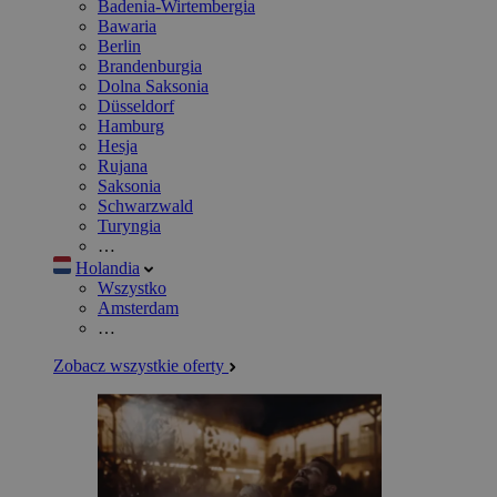
Badenia-Wirtembergia
Bawaria
Berlin
Brandenburgia
Dolna Saksonia
Düsseldorf
Hamburg
Hesja
Rujana
Saksonia
Schwarzwald
Turyngia
…
Holandia
Wszystko
Amsterdam
…
Zobacz wszystkie oferty