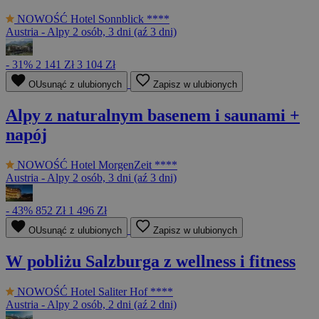
NOWOŚĆ
Hotel Sonnblick ****
Austria - Alpy
2 osób, 3 dni (aź 3 dni)
- 31%
2 141 Zł
3 104 Zł
OUsunąć z ulubionych
Zapisz w ulubionych
Alpy z naturalnym basenem i saunami +
napój
NOWOŚĆ
Hotel MorgenZeit ****
Austria - Alpy
2 osób, 3 dni (aź 3 dni)
- 43%
852 Zł
1 496 Zł
OUsunąć z ulubionych
Zapisz w ulubionych
W pobliżu Salzburga z wellness i fitness
NOWOŚĆ
Hotel Saliter Hof ****
Austria - Alpy
2 osób, 2 dni (aź 2 dni)