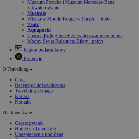
Muzeum Porsche i Muzeum Mercedes-Benz +
zakwaterowanie
Musicale
Wizyta w Moulin Rouge w Paryżu + hotel
Teatr
Aquaparki
Therme Erding Spa + zakwaterowanie premium
Wodny Świat Rulantica: Bilety i pobyt
Kupon podarunkowy
Promocje
O Travelking
O nas
Recenzje i doświadczenia
Travelking pomaga
Kariera
Kontakt
Dla klientów
Częste pytania
Hotele na Travelking
Ubezpieczenie podróżne