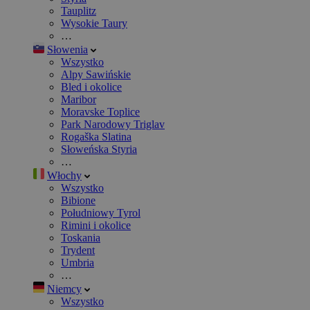
Tauplitz
Wysokie Taury
…
Słowenia
Wszystko
Alpy Sawińskie
Bled i okolice
Maribor
Moravske Toplice
Park Narodowy Triglav
Rogaška Slatina
Słoweńska Styria
…
Włochy
Wszystko
Bibione
Południowy Tyrol
Rimini i okolice
Toskania
Trydent
Umbria
…
Niemcy
Wszystko