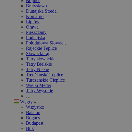
Bojnice
Bratysława
Dunajska Streda
Komarno
Liptów
Orawa
Pieszczany
Podhajska
Południowa Słowacja
Rajeckie Teplice
Słowacki raj
Tatry słowackie
Tatry Bielskie
Tatry Niskie
Trenčianské Teplice
Turczańskie Cieplice
Wielki Meder
Tatry Wysokie
…
Węgry
Wszystko
Balaton
Bogács
Budapest
Bük