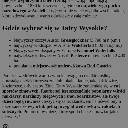
miejsce wypoczynku latem i zimą
. Ze swoją imponującą
powierzchnią 1836 km² szczyci się tytułem
największego parku
narodowego w Austrii
i kryje w sobie wiele wyjątkowych atrakcji,
które zdecydowanie warto odwiedzić z całą rodziną:
Gdzie wybrać się w Tatry Wysokie?
Najwyższy szczyt Austrii
Grossglockner
(3 798 m n.p.m.)
najwyższy wodospad w Austrii
Walcherfall
(500 m n.p.m.)
Najwyższe wodospady w Europie
Krimmel Waterfalls
największy lodowiec w Austrii
Pasterze
o powierzchni 2 400
ha
popularna
miejscowość uzdrowiskowa Bad Gastein
Podczas wędrówek warto zwrócić uwagę na rzadkie rośliny
porastające szlaki turystyczne lub lokalną faunę, taką jak kozice,
koziorożce, orły i sępy. Zimą Tatry Wysokie zamieniają się w
raj
sportów zimowych
. Raurisertal
jest szczególnie popularny wśród
narciarzy, narciarzy biegowych i snowboardzistów, ale twoje
dzieci będą również cieszyć się
saneczkarstwem na oświetlonym
torze saneczkowym
lub pełną przygód wędrówką w rakietach
śnieżnych
. Po prostu wybierz, który sport chcesz uprawiać jako
pierwszy!