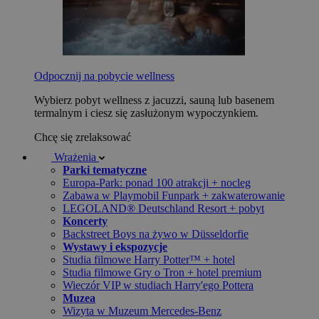
Odpocznij na pobycie wellness
Wybierz pobyt wellness z jacuzzi, sauną lub basenem
termalnym i ciesz się zasłużonym wypoczynkiem.
Chcę się zrelaksować
Wrażenia
Parki tematyczne
Europa-Park: ponad 100 atrakcji + nocleg
Zabawa w Playmobil Funpark + zakwaterowanie
LEGOLAND® Deutschland Resort + pobyt
Koncerty
Backstreet Boys na żywo w Düsseldorfie
Wystawy i ekspozycje
Studia filmowe Harry Potter™ + hotel
Studia filmowe Gry o Tron + hotel premium
Wieczór VIP w studiach Harry'ego Pottera
Muzea
Wizyta w Muzeum Mercedes-Benz