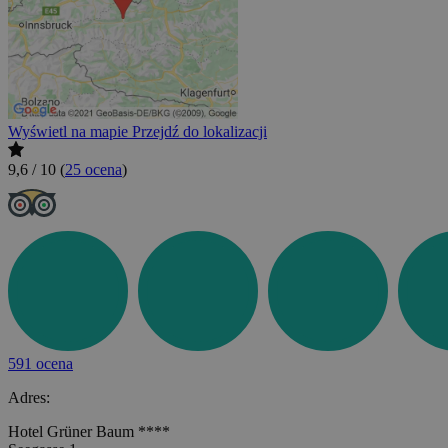
Wyświetl na mapie
Przejdź do lokalizacji
9,6 / 10
(
25 ocena
)
591 ocena
Adres:
Hotel Grüner Baum ****