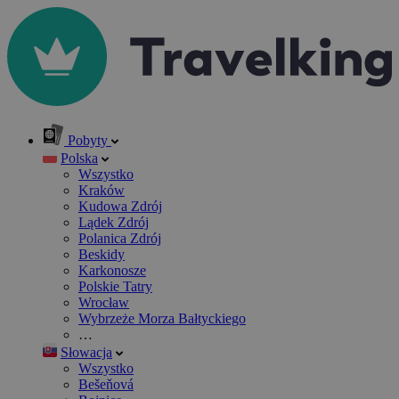
Pobyty
Polska
Wszystko
Kraków
Kudowa Zdrój
Lądek Zdrój
Polanica Zdrój
Beskidy
Karkonosze
Polskie Tatry
Wrocław
Wybrzeże Morza Bałtyckiego
…
Słowacja
Wszystko
Bešeňová