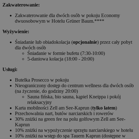
Zakwaterowanie:
Zakwaterowanie dla dwóch osób w pokoju Economy
dwuosobowym w Hotelu Grüner Baum.****
Wyżywienie:
Śniadanie lub obiadokolacja (
opcjonalnie
) przez cały pobyt
dla dwóch osób
Śniadanie w formie bufetu (7:30-10:00)
5-daniowa kolacja (18:00 - 20:00)
Usługi:
Butelka Prosecco w pokoju
Nieograniczony dostęp do centrum wellness dla dwóch osób
(na życzenie, do godziny 20:00)
Sauna fińska, bio sauna, kąpiel Kneippa i pokój
relaksacyjny
Karta mobilności Zell am See-Kaprun (
tylko latem
)
Przechowalnia nart, butów narciarskich i rowerów
30% zniżki na green fee na polu golfowym Zell am See-
Kaprun
10% zniżki na wypożyczenie sprzętu narciarskiego w hotelu
10% zniżki na wstęp do spa Tauern Kaprun (dostępne w