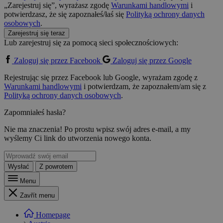
„Zarejestruj się”, wyrażasz zgodę
Warunkami handlowymi
i
potwierdzasz, że się zapoznałeś/łaś się
Polityką ochrony danych
osobowych
.
Zarejestruj się teraz
Lub zarejestruj się za pomocą sieci społecznościowych:
Zaloguj się przez Facebook
Zaloguj się przez Google
Rejestrując się przez Facebook lub Google, wyrażam zgodę z
Warunkami handlowymi
i potwierdzam, że zapoznałem/am się z
Polityką ochrony danych osobowych
.
Zapomniałeś hasła?
Nie ma znaczenia! Po prostu wpisz swój adres e-mail, a my
wyślemy Ci link do utworzenia nowego konta.
Wysłać
Z powrotem
Menu
Zavřít menu
Homepage