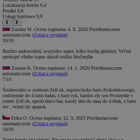
Lokalizacja hotelu
9,4
Posiłki
9,8
Usługi hotelowe
9,9
Zuzana W.
Ocena napisana: 4. 8. 2026
Przetłumaczone
automatycznie (
Zobacz oryginał
)
10/10
Bardzo zadowoleni, wszystko super, tylko trochę głośniej.
Veľmi
spokojní všetko super akurát trošku hlučnejšie
Zuzana K.
Ocena napisana: 14. 1. 2026
Przetłumaczone
automatycznie (
Zobacz oryginał
)
7/10
Środowisko w centrum Zell ok, naprzeciwko baru dyskotekowego,
codziennie do 4 rano hałas, z baru ryk, bardzo zły sen
Prostredie v
centre Zell ok, oproti disco bar, kazdy den do rana do 4 hluk, z baru
rev , velmi zly spanok
Erika O.
Ocena napisana: 12. 9. 2025
Przetłumaczone
automatycznie (
Zobacz oryginał
)
10/10
Teren hotelu jest piękny. Nie mogę powiedzieć złego słowa o