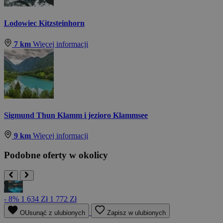
Lodowiec Kitzsteinhorn
7 km
Więcej informacji
Sigmund Thun Klamm i jezioro Klammsee
9 km
Więcej informacji
Podobne oferty w okolicy
- 8%
1 634 Zł
1 772 Zł
OUsunąć z ulubionych
Zapisz w ulubionych