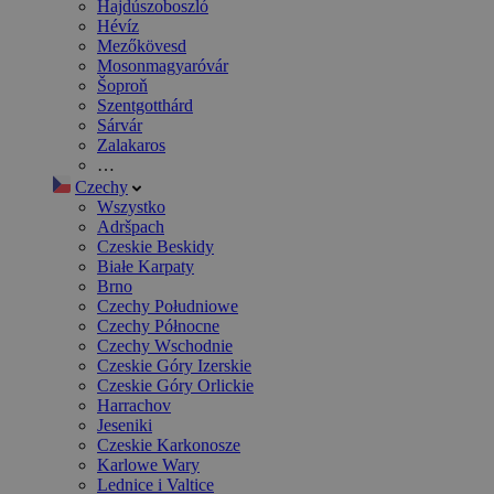
Hajdúszoboszló
Hévíz
Mezőkövesd
Mosonmagyaróvár
Šoproň
Szentgotthárd
Sárvár
Zalakaros
…
Czechy
Wszystko
Adršpach
Czeskie Beskidy
Białe Karpaty
Brno
Czechy Południowe
Czechy Północne
Czechy Wschodnie
Czeskie Góry Izerskie
Czeskie Góry Orlickie
Harrachov
Jeseniki
Czeskie Karkonosze
Karlowe Wary
Lednice i Valtice