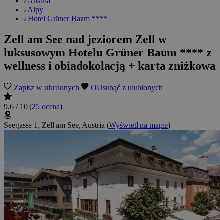
Austria
Alpy
Hotel Grüner Baum ****
Zell am See nad jeziorem Zell w
luksusowym Hotelu Grüner Baum **** z
wellness i obiadokolacją + karta zniżkowa
Zapisz w ulubionych
OUsunąć z ulubionych
9,6 / 10
(
25 ocena
)
Seegasse 1, Zell am See, Austria
(
Wyświetl na mapie
)