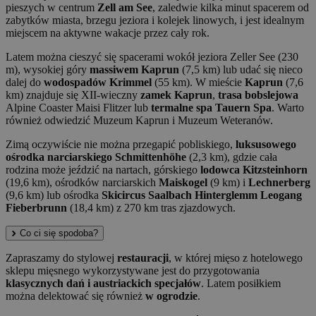
pieszych w centrum
Zell am See
, zaledwie kilka minut spacerem od
zabytków miasta, brzegu jeziora i kolejek linowych, i jest idealnym
miejscem na aktywne wakacje przez cały rok.
Latem można cieszyć się spacerami wokół jeziora Zeller See (230
m), wysokiej góry
massiwem Kaprun
(7,5 km) lub udać się nieco
dalej do
wodospadów Krimmel
(55 km). W mieście
Kaprun
(7,6
km) znajduje się XII-wieczny
zamek Kaprun
,
trasa bobslejowa
Alpine Coaster Maisi Flitzer lub
termalne spa Tauern Spa
. Warto
również odwiedzić Muzeum Kaprun i Muzeum Weteranów.
Zimą oczywiście nie można przegapić pobliskiego,
luksusowego
ośrodka narciarskiego Schmittenhöhe
(2,3 km), gdzie cała
rodzina może jeździć na nartach, górskiego
lodowca Kitzsteinhorn
(19,6 km), ośrodków narciarskich
Maiskogel
(9 km) i
Lechnerberg
(9,6 km) lub ośrodka
Skicircus Saalbach Hinterglemm Leogang
Fieberbrunn
(18,4 km) z 270 km tras zjazdowych.
Co ci się spodoba?
Zapraszamy do stylowej
restauracji
, w której mięso z hotelowego
sklepu mięsnego wykorzystywane jest do przygotowania
klasycznych dań i austriackich specjałów
. Latem posiłkiem
można delektować się również
w ogrodzie
.