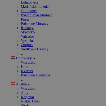
Luhačovice
Mariańskie Łaźnie
Ołomuniec
Południowa Morawa
Praga
Północne Morawy
Rudawy
Slovácko
Valašsko
Vysocina
Znojmo
Środkowe Czechy
…
Chorwacja
Wszystko
Istria
Kvarner
Północna Dalmacja
…
Austria
Wszystko
Alpy
Karyntia
Niskie Taury
Styria