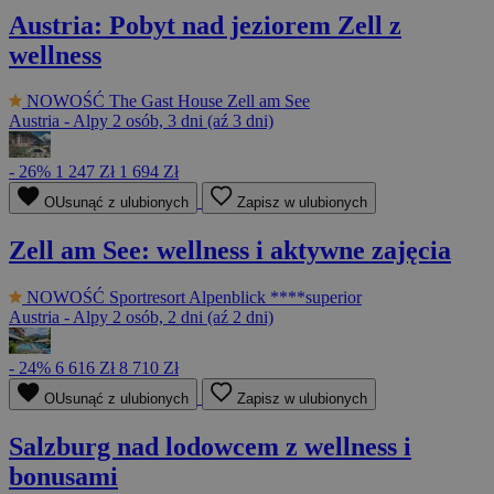
Austria: Pobyt nad jeziorem Zell z
wellness
NOWOŚĆ
The Gast House Zell am See
Austria - Alpy
2 osób, 3 dni (aź 3 dni)
- 26%
1 247 Zł
1 694 Zł
OUsunąć z ulubionych
Zapisz w ulubionych
Zell am See: wellness i aktywne zajęcia
NOWOŚĆ
Sportresort Alpenblick ****superior
Austria - Alpy
2 osób, 2 dni (aź 2 dni)
- 24%
6 616 Zł
8 710 Zł
OUsunąć z ulubionych
Zapisz w ulubionych
Salzburg nad lodowcem z wellness i
bonusami